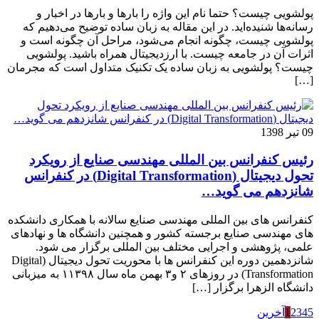
پولشویی چیست؟‌ حتما نام این واژه را بارها و بارها در اخبار و
رسانه‌ها شنیده‌اید. در این مقاله به زبان ساده توضیح می‌دهیم که
پولشویی چیست، چگونه انجام می‌شود، مراحل آن چگونه است و
اثرات آن در جامعه چیست. با ارزدیجیتال همراه باشید. پولشویی
چیست؟ پولشویی به زبان ساده یک تکنیک متداول است که مجرمان
[…]
09 تیر 1398
رئیس کنفرانس بین المللی مهندسی صنایع از رویکرد
تحول دیجیتال (Digital Transformation) در کنفرانس
شانزدهم می گوید…
کنفرانس های بین المللی مهندسی صنایع سالانه با همکاری دانشکده
های مهندسی صنایع برجسته کشور و همچنین دانشگاه ها و نهادهای
علمی، پژوهشی و اجرایی مختلف بین المللی برگزار می شود.
شانزدهمین دوره این کنفرانس ها با محوریت تحول دیجیتال (Digital
Transformation) در روزهای ۲ و۳ بهمن ماه سال ۱۱۳۹۸ به میزبانی
دانشگاه الزهرا برگزار […]
5
4
3
2
1
آخرین