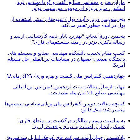
ماراتن هنر و مهندسی صنایع: گفت و گو با مهندس نوید
اسکندر: مدیر پروژه ای موفق، موزیسینی نوآور
پنج پیش‌بینی درباره آینده پول / شیوه‌های سنتی استفاده از
پول در آینده چطور تغییر می‌کند
پنجمین دورۀ انتخاب “بهترین پایان ­نامه کارشناسی­ ارشد و
رساله دکتری برتر در زمینه سیستم‌های فازی”
کسب مقام نخست دانشکده مهندسی صنایع و سیستم های
دانشگاه صنعتی اصفهان در مسابقات بین‌المللی حل مسئله
آمریکا
چهاردهمین کنفرانس ملی کیفیت و بهره وری/ ۲۷ آذرماه ۹۸
مهلت ارسال مقالات به شانزدهمین کنفرانس بین المللی
مهندسی صنایع تا ۱ آبان ماه تمدید شد.
کتابچه مقالات دومین کنفرانس ملی پویایی‌شناسی سیستم‌ها
منتشر شد/ لینک دانلود
به مناسبت دومین سالگرد درگذشت پدر منطق فازی؛
عسکرزاده از ریاضیات به دنیای واقعیت پل زد.
پادکست: رقیبان آینده، شرکت های کوچک اما با رشد سریع/