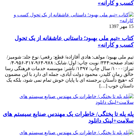
کسب و کارانه»
15 مهر 1397
کتاب «تیم ملی بهبود؛ داستانی عاشقانه از یک تحول
کسب و کارانه»
تیم ملی بهبود/ مولف: هادی آقازاده/ قطع: رقعی/ نوع جلد: شومیز/
تعداد صفحه:۳۴۴/ نوبت چاپ: اول/ شابک: ۹۷۸-۹۶۴-۳۱۷-۹۵۶-۴/
تیراژ:۱۰۰۰/ سال چاپ: ۱۳۹۷/ ناشر: موسسه خدمات فرهنگی رسا
خالق رمانِ کلیدر، محمود دولت آبادی، جمله ای دارد با این مضمون
که «هیچ داستان برجسته ای با پایان خوش تمام نمی شود، بلکه یک
داستان خوب […]
پله پله تا پختگی/ خاطرات یک مهندس صنایع سیستم های
سلامت+لینک دانلود