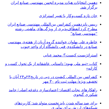
دهمین انتخابات هیات مدیره انجمن مهندسی صنایع ایران
برگزار شد.
جان تازه کسب‌وکار با تغییر استراتژی
رییس پانزدهمین کنفرانس بین‌المللی مهندسی صنایع ایران
مطرح کرد انعطاف‌پذیری از ویژگی‌های ماهیتی رشته
“مهندسی صنایع”
خاطره علی پهلوان خواننده گروه آریان از هفته‌ی مهندسی
صنایع در دانشکده‌ی فنی دانشگاه آزاد واحد جنوب
استراتژیست کیست؟‬/ محمد عبایی
کتاب «تیم ملی بهبود؛ داستانی عاشقانه از یک تحول کسب و
کارانه»
کنفرانس بین المللی کیفیت در دبی در تاریخ۲۳و۲۴ آبان با
تخفیف ویژه/ مهلت ثبت نام ۳۰ مهر
راهکارهای نجات اقتصاد: اعتمادسازی دغدغه اصلی/ حامد
شکوری گنجوی
برای صد ساله شدن باید نخست متولد شد: کاربردهای
شبکه‌های ارزش برای نوآوری