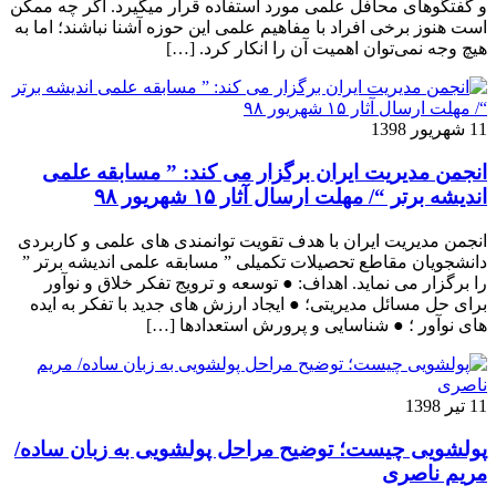
و گفتگوهای محافل علمی مورد استفاده قرار می­گیرد. اگر چه ممکن
است هنوز برخی افراد با مفاهیم علمی این حوزه آشنا نباشند؛ اما به
هیچ وجه نمی‌توان اهمیت آن را انکار کرد. […]
11 شهریور 1398
انجمن مدیریت ایران برگزار می کند: ” مسابقه علمی
اندیشه برتر “/ مهلت ارسال آثار ۱۵ شهریور ۹۸
انجمن مدیریت ایران با هدف تقویت توانمندی های علمی و کاربردی
دانشجویان مقاطع تحصیلات تکمیلی ” مسابقه علمی اندیشه برتر ”
را برگزار می نماید. اهداف: ● توسعه و ترویج تفکر خلاق و نوآور
برای حل مسائل مدیریتی؛ ● ایجاد ارزش های جدید با تفکر به ایده
های نوآور ؛ ● شناسایی و پرورش استعدادها […]
11 تیر 1398
پولشویی چیست؛ توضیح مراحل پولشویی به زبان ساده/
مریم ناصری