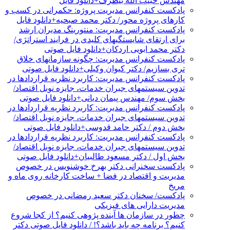
مهندس حبیب الله بیطرف+دانلود فایل
پادکست کنفرانس مدیریت پروژه: حکمرانی در کسب و
کارهای پروژه محور/ دکتر محمد صبحیه+دانلود فایل
پادکست کنفرانس مدیریت: منتورینگ مدیران ارشد
برای ارتقای شایستگیهای کلیدی در فرایند استراتژی/
دکتر محمد ابویی اردکان+دانلود فایل صوتی
پادکست کنفرانس مدیریت: چگونه سازمانهای خلاق
تری بسازیم/ دکتر کیوان وکیلی+دانلود فایل صوتی
پادکست کنفرانس مدیریت: کاربرد نظریه قراردادها در
تدوین سیستمهای جبران خدمات، جایزه نوبل اقتصاد/
بخش سوم/ مهندس پیمان دیانی+دانلود فایل صوتی
پادکست کنفرانس مدیریت: کاربرد نظریه قراردادها در
تدوین سیستمهای جبران خدمات، جایزه نوبل اقتصاد/
بخش دوم / دکتر حامد قدوسی+دانلود فایل صوتی
پادکست کنفرانس مدیریت: کاربرد نظریه قراردادها در
تدوین سیستمهای جبران خدمات، جایزه نوبل اقتصاد/
بخش اول / دکتر مسعود طالبیان+دانلود فایل صوتی
پادکست سخنرانی دکتر بهرخ خوشنویس در خصوص
مدیریت و اقتصاد در فضا + ساخت کارخانه روی ماه و
مریخ
پادکست/ سخنان دکتر سعید رمضانی در خصوص
مدیریت دارایی های فیزیکی
چطور در سازمان ها آینده پژوهی کنیم؟ از کجا شروع
کنیم؟ برنامه چه باید باشد؟! / دانلود فایل صوتی دکتر