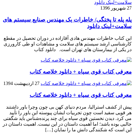
27 شهریور 1396
پله پله تا پختگی/ خاطرات یک مهندس صنایع سیستم های
سلامت+لینک دانلود
این کتاب خاطرات مهندس هادی آقازاده در دوران تحصیل در مقطع
کارشناسی ارشد سیستم های سلامت و مشاهدات او طی کارورزی
در یکی از بیمارستان های تهران است. دانلود کتاب
معرفی کتاب قوی سیاه + دانلود خلاصه کتاب
27 اردیبهشت 1394
معرفی کتاب قوی سیاه + دانلود خلاصه کتاب
پیش از کشف استرالیا، مردم دنیاى کهن بی چون وچرا باور داشتند
هر قویى سفید است چون تجربیات ایشان پیوسته این باور را تأیید
می کرد. دیدن نخستین قوى سیاه براى چند پرنده‌شناس باید شگفتى
جالبى بوده باشد؛ اما اهمیت داستان در این نیست. اهمیت داستان در
این است که شکنندگى دانش ما را نمایان […]