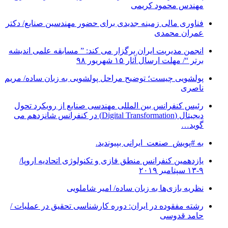
مهندس محمود کریمی
فناوری مالی زمینه جدیدی برای حضور مهندسین صنایع/ دکتر
عمران محمدی
انجمن مدیریت ایران برگزار می کند: ” مسابقه علمی اندیشه
برتر “/ مهلت ارسال آثار ۱۵ شهریور ۹۸
پولشویی چیست؛ توضیح مراحل پولشویی به زبان ساده/ مریم
ناصری
رئیس کنفرانس بین المللی مهندسی صنایع از رویکرد تحول
دیجیتال (Digital Transformation) در کنفرانس شانزدهم می
گوید…
به #پویش_صنعت_ایرانی بپیوندید.
یازدهمین کنفرانس منطق فازی و تکنولوژی اتحادیه اروپا/
۹-۱۳ سپتامبر ۲۰۱۹
نظریه بازی‌ها به زبان ساده/ امیر شاملویی
رشته مفقوده در ایران: دوره کارشناسی تحقیق در عملیات /
حامد قدوسی