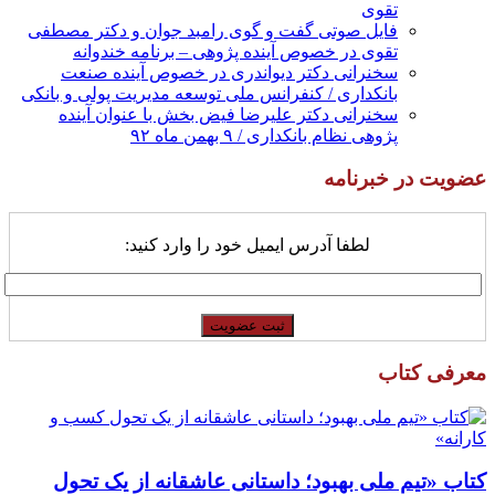
تقوی
فایل صوتی گفت و گوی رامبد جوان و دکتر مصطفی
تقوی در خصوص آینده پژوهی – برنامه خندوانه
سخنرانی دکتر دیواندری در خصوص آینده صنعت
بانکداری / کنفرانس ملی توسعه مدیریت پولی و بانکی
سخنرانی دکتر علیرضا فیض بخش با عنوان آینده
پژوهی نظام بانکداری / ۹ بهمن ماه ۹۲
عضویت در خبرنامه
لطفا آدرس ایمیل خود را وارد کنید:
معرفی کتاب
کتاب «تیم ملی بهبود؛ داستانی عاشقانه از یک تحول