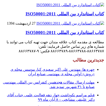
کتاب استاندارد بین المللی ISO50001:2011
27 اردیبهشت 1394
کتاب استاندارد بین المللی ISO50001:2011
مطالعه ی مقدمه کتاب علاقه مندان جهت تهیه کتاب می توانند با
شماره های زیر تماس حاصل فرمایند: تلفن:
۸۸۶۶۳۷۸۷-۸۸۶۶۳۷۸۸-۸۸۶۶۳۷۸۹ فکس: ۹-۸۸۶۶۳۷۸۷
جدیدترین مطالب
چهره ها: مهندس علی اکبر سعیدی کیا، موسس مجله ی
«روش» اولین مجله ی مهندسی صنایع ایران
مهلت ارسال مقالات هجدهمین کنفرانس بین المللی مهندسی
صنایع تا ۳۱ شهریور تمدید شد.
فیلم مراسم نکوداشت چهار دهه فعالیت علمی جناب آقای
دکتر علینقی مشایخی – ۸ آبان ماه ۹۹