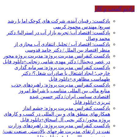
رادیو کسب و کار
پادکست: رقیبان آینده، شرکت های کوچک اما با رشد
سریع/ مهندس محمود کریمی
پادکست: اقتصاد آب/ تجربه بازار آب در استرالیا/ دکتر
محمد وصال
پادکست: اقتصاد آب / تحلیل انتقادی آب مجازی از
منظر اقتصاد بین الملل / دکتر حامد قدوسی
پادکست کنفرانس مدیریت پروژه: مدیریت پروژه محور
در عصر دیجیتال/ دکتر مهدی شامی زنجانی+دانلود فایل
پادکست کنفرانس مدیریت پروژه: سرمایه گذاری
خارجی؛ ایجاد اشتغال یا صادرات شغل؟/ دکتر
طهماسب مظاهری+دانلود فایل
پادکست کنفرانس مدیریت پروژه: راهبردهای جذب
منابع مالی بین المللی متناسب با شرایط امروز
اقتصادی سیاسی ایران/ دکتر حسین عبده
تبریزی+دانلود فایل
پادکست کنفرانس مدیریت پروژه: چشم انداز
همکاریهای منطق های و بین المللی در کسب و کارهای
پروژه محور/ دکتر یحیی آل اسحاق+دانلود فایل
پادکست کنفرانس مدیریت پروژه: راهبردهای وزارت
نفت در ارتقای مدیریت طرحهای بالادستی صنعت نفت/