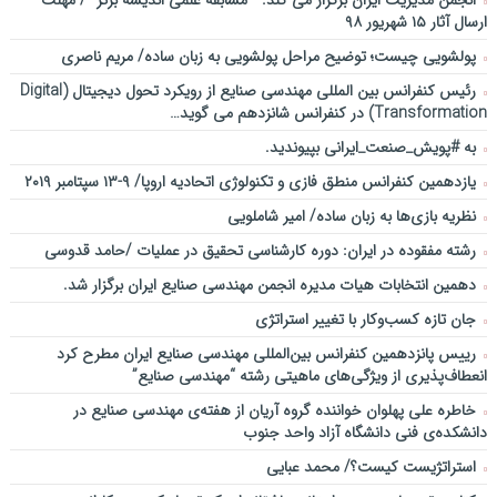
ارسال آثار ۱۵ شهریور ۹۸
پولشویی چیست؛ توضیح مراحل پولشویی به زبان ساده/ مریم ناصری
رئیس کنفرانس بین المللی مهندسی صنایع از رویکرد تحول دیجیتال (Digital
Transformation) در کنفرانس شانزدهم می گوید…
به #پویش_صنعت_ایرانی بپیوندید.
یازدهمین کنفرانس منطق فازی و تکنولوژی اتحادیه اروپا/ ۹-۱۳ سپتامبر ۲۰۱۹
نظریه بازی‌ها به زبان ساده/ امیر شاملویی
رشته مفقوده در ایران: دوره کارشناسی تحقیق در عملیات /حامد قدوسی
دهمین انتخابات هیات مدیره انجمن مهندسی صنایع ایران برگزار شد.
جان تازه کسب‌وکار با تغییر استراتژی
رییس پانزدهمین کنفرانس بین‌المللی مهندسی صنایع ایران مطرح کرد
انعطاف‌پذیری از ویژگی‌های ماهیتی رشته “مهندسی صنایع”
خاطره علی پهلوان خواننده گروه آریان از هفته‌ی مهندسی صنایع در
دانشکده‌ی فنی دانشگاه آزاد واحد جنوب
استراتژیست کیست؟‬/ محمد عبایی