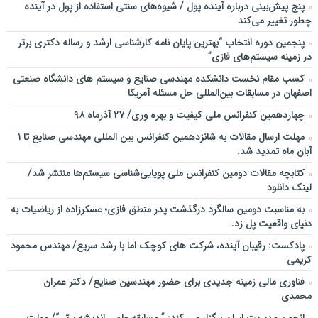
پنج پیش‌بینی درباره آینده پول / شیوه‌های سنتی استفاده از پول در آینده
چطور تغییر می‌کند
پنجمین دورۀ انتخاب “بهترین پایان ­نامه کارشناسی­ ارشد و رساله دکتری برتر
در زمینه سیستم‌های فازی”
کسب مقام نخست دانشکده مهندسی صنایع و سیستم های دانشگاه صنعتی
اصفهان در مسابقات بین‌المللی حل مسئله آمریکا
چهاردهمین کنفرانس ملی کیفیت و بهره وری/ ۲۷ آذرماه ۹۸
مهلت ارسال مقالات به شانزدهمین کنفرانس بین المللی مهندسی صنایع تا ۱
آبان ماه تمدید شد.
کتابچه مقالات دومین کنفرانس ملی پویایی‌شناسی سیستم‌ها منتشر شد/
لینک دانلود
به مناسبت دومین سالگرد درگذشت پدر منطق فازی؛ عسکرزاده از ریاضیات به
دنیای واقعیت پل زد.
پادکست: رقیبان آینده، شرکت های کوچک اما با رشد سریع/ مهندس محمود
کریمی
فناوری مالی زمینه جدیدی برای حضور مهندسین صنایع/ دکتر عمران
محمدی
انجمن مدیریت ایران برگزار می کند: ” مسابقه علمی اندیشه برتر “/ مهلت