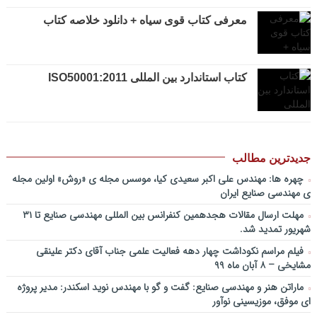
جبران خدمات، جایزه نوبل اقتصاد/ بخش اول / دکتر مسعود طالبیان+دانلود
فایل صوتی
معرفی کتاب قوی سیاه + دانلود خلاصه کتاب
پادکست سخنرانی دکتر بهرخ خوشنویس در خصوص مدیریت و اقتصاد در
فضا + ساخت کارخانه روی ماه و مریخ
پادکست/ سخنان دکتر سعید رمضانی در خصوص مدیریت دارایی های
کتاب استاندارد بین المللی ISO50001:2011
فیزیکی
چطور در سازمان ها آینده پژوهی کنیم؟ از کجا شروع کنیم؟ برنامه چه باید
باشد؟! / دانلود فایل صوتی دکتر تقوی
فایل صوتی گفت و گوی رامبد جوان و دکتر مصطفی تقوی در خصوص
آینده پژوهی – برنامه خندوانه
جدیدترین مطالب
سخنرانی دکتر دیواندری در خصوص آینده صنعت بانکداری / کنفرانس
چهره ها: مهندس علی اکبر سعیدی کیا، موسس مجله ی «روش» اولین مجله
ملی توسعه مدیریت پولی و بانکی
ی مهندسی صنایع ایران
سخنرانی دکتر علیرضا فیض بخش با عنوان آینده پژوهی نظام بانکداری / ۹
مهلت ارسال مقالات هجدهمین کنفرانس بین المللی مهندسی صنایع تا ۳۱
بهمن ماه ۹۲
شهریور تمدید شد.
فیلم مراسم نکوداشت چهار دهه فعالیت علمی جناب آقای دکتر علینقی
مشایخی – ۸ آبان ماه ۹۹
ماراتن هنر و مهندسی صنایع: گفت و گو با مهندس نوید اسکندر: مدیر پروژه
ای موفق، موزیسینی نوآور