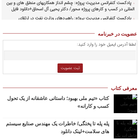
پادکست کنفرانس مدیریت پروژه: چشم انداز همکاریهای منطق های و بین
المللی در کسب و کارهای پروژه محور/ دکتر یحیی آل اسحاق+دانلود فایل
پادکست کنفرانس مدیریت پروژه: راهبردهای وزارت نفت در ارتقای
مدیریت طرحهای بالادستی صنعت نفت/ مهندس حبیب الله بیطرف+دانلود
فایل
عضویت در خبرنامه
پادکست کنفرانس مدیریت پروژه: حکمرانی در کسب و کارهای پروژه
لطفا آدرس ایمیل خود را وارد کنید:
محور/ دکتر محمد صبحیه+دانلود فایل
پادکست کنفرانس مدیریت: منتورینگ مدیران ارشد برای ارتقای
شایستگیهای کلیدی در فرایند استراتژی/ دکتر محمد ابویی اردکان+دانلود
فایل صوتی
پادکست کنفرانس مدیریت: چگونه سازمانهای خلاق تری بسازیم/ دکتر
کیوان وکیلی+دانلود فایل صوتی
معرفی کتاب
پادکست کنفرانس مدیریت: کاربرد نظریه قراردادها در تدوین سیستمهای
جبران خدمات، جایزه نوبل اقتصاد/ بخش سوم/ مهندس پیمان دیانی+دانلود
کتاب «تیم ملی بهبود؛ داستانی عاشقانه از یک تحول
فایل صوتی
کسب و کارانه»
پادکست کنفرانس مدیریت: کاربرد نظریه قراردادها در تدوین سیستمهای
جبران خدمات، جایزه نوبل اقتصاد/ بخش دوم / دکتر حامد قدوسی+دانلود
پله پله تا پختگی/ خاطرات یک مهندس صنایع سیستم
فایل صوتی
های سلامت+لینک دانلود
پادکست کنفرانس مدیریت: کاربرد نظریه قراردادها در تدوین سیستمهای