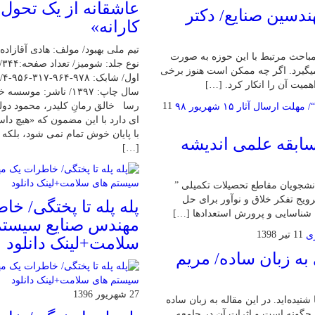
عاشقانه از یک تحول
دسین صنایع/ دکتر
کارانه»
تیم ملی بهبود/ مولف: هادی آقازاده
باحث مرتبط با این حوزه به صورت
نو
 می­گیرد. اگر چه ممکن است هنوز برخی
اهمیت آن را انکار کرد. […]
سال چاپ: ۱۳۹۷/ ناشر: م
رسا خالق رمانِ کلیدر، محمود دول
11
ای دارد با این مضمون که «هیچ دا
با پایان خوش تمام نمی شود، بلکه
سابقه علمی اندیشه
[…]
نشجویان مقاطع تحصیلات تکمیلی ”
رویج تفکر خلاق و نوآور برای حل
پله پله تا پختگی/ خ
 ● شناسایی و پرورش استعدادها […]
مهندس صنایع سیستم
11 تیر 1398
سلامت+لینک دانلود
ه زبان ساده/ مریم
27 شهریور 1396
شنیده‌اید. در این مقاله به زبان ساده
چگونه است و اثرات آن در جامعه