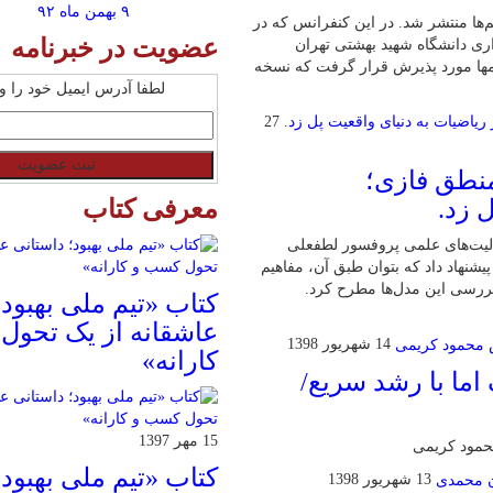
۹ بهمن ماه ۹۲
ها منتشر شد. در این کنفرانس که در
عضویت در خبرنامه
ریت و حسابداری دانشگاه شهید بهشتی تهران
 سیستمها مورد پذیرش قرار گرفت که نسخه
لطفا آدرس ایمیل خود را وار
27
نطق فازی؛
معرفی کتاب
 زد.
الیت‌های علمی پروفسور لطفعلی
شنهاد داد که بتوان طبق آن، مفاهیم
بررسی این مدل‌ها مطرح کرد.
کتاب «تیم ملی بهبود؛
عاشقانه از یک تحول
14 شهریور 1398
کارانه»
ما با رشد سریع/
15 مهر 1397
حمود کریمی
کتاب «تیم ملی بهبود؛
13 شهریور 1398