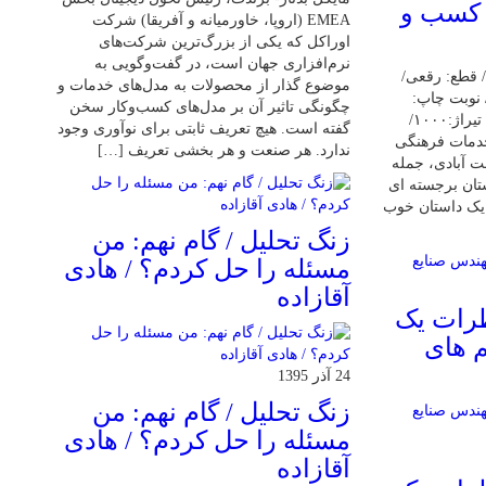
 کسب و
EMEA (اروپا، خاورمیانه و آفریقا) شرکت
اوراکل که یکی از بزرگ‌ترین شرکت‌های
نرم‌افزاری جهان است، در گفت‌وگویی به
/ قطع: رقعی/
موضوع گذار از محصولات به مدل‌های خدمات و
ع جلد: شومیز/ تعداد صفحه:۳۴۴/ نوبت چاپ:
چگونگی تاثیر آن بر مدل‌های کسب‌و‌کار سخن
اول/ شابک: ۹۷۸-۹۶۴-۳۱۷-۹۵۶-۴/ تیراژ:۱۰۰۰/
گفته است. هیچ تعریف ثابتی برای نوآوری وجود
وسسه خدمات فرهنگی
ندارد. هر صنعت و هر بخشی تعریف […]
ت آبادی، جمله
ستان برجسته ای
 یک داستان خوب
زنگ تحلیل / گام نهم: من
مسئله را حل کردم؟ / هادی
آقازاده
اطرات یک
 های
24 آذر 1395
زنگ تحلیل / گام نهم: من
مسئله را حل کردم؟ / هادی
آقازاده