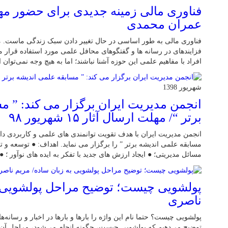
فناوری مالی زمینه جدیدی برای حضور مهن
عمران محمدی
فناوری مالی به طور اساسی در حال تغییر دادن سبک زندگی ماست. م
فزاینده­ای در رسانه­ ها و گفتگوهای محافل علمی مورد استفاده قرار
افراد با مفاهیم علمی این حوزه آشنا نباشند؛ اما به هیچ وجه نمی‌توان 
شهریور 1398
انجمن مدیریت ایران برگزار می کند: ” م
برتر “/ مهلت ارسال آثار ۱۵ شهریور ۹۸
انجمن مدیریت ایران با هدف تقویت توانمندی های علمی و کاربردی دا
مسابقه علمی اندیشه برتر ” را برگزار می نماید. اهداف: ● توسعه و ت
مسائل مدیریتی؛ ● ایجاد ارزش های جدید با تفکر به ایده های نوآور ؛
پولشویی چیست؛ توضیح مراحل پولشویی ب
ناصری
پولشویی چیست؟‌ حتما نام این واژه را بارها و بارها در اخبار و رسانه‌ها 
توضیح می‌دهیم که پولشویی چیست، چگونه انجام می‌شود، مراحل آن 