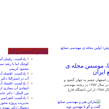
رادیو کسب و کار
پادکست: رقیبان آی
کوچک اما با رشد سر
یا، موسس مجله ی
محمود کریمی
ایران
پادکست: اقتصاد آب/
آب در استرالیا/ دکت
 جلفای شهر تاریخی اصفهان چشم به جهان گشود و
پادکست: اقتصاد آب
تحصیلات دوره ابتدایی و تا سطح دیپلم را در همین شهر گذراند. در سال ۱۳۵۲ در رشته مهندسی
انتقادی آب مجازی از
صنایع در دانشگاه صنعتی شریف مشغول به تحصیل شد و در سال ۱۳۵۸ از این دانشگاه فارغ
بین الملل / دکتر حا
پادکست کنفرانس م
مدیریت پروژه محور 
دیجیتال/ دکتر مهدی 