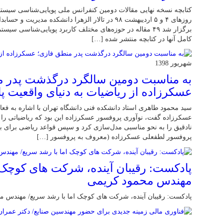
کتابچه نسخه نهایی مقالات دومین کنفرانس ملی پویایی‌شناسی سیستم‌
روزهای ۴ و ۵ اردیبهشت ۹۸ در تالار الزهرا دانشکده مدی
برگزار شد ۴۹ مقاله در حوزه‌های مختلف کاربرد پویایی‌شناسی
کامل آنها در کتابچه منتشر شده […]
شهریور 1398
به مناسبت دومین سالگرد درگذشت پدر م
عسکرزاده از ریاضیات به دنیای واقعیت پل
سید محمود طاهری استاد دانشکده فنی دانشگاه تهران با اشاره به فع
عسکرزاده گفت، نوآوری پروفسور عسکرزاده این بود که ریاضیاتی را پی
نادقیق را به نحو مناسبی مدل­‌سازی کرد و سپس قواعد ریاضی برای 
پروفسور لطفعلی عسکرزاده (معروف به پروفسور […]
پادکست: رقیبان آینده، شرکت های کوچک ا
مهندس محمود کریمی
پادکست: رقیبان آینده، شرکت های کوچک اما با رشد سریع/ مهندس م