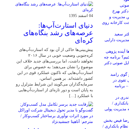
 صوتی
کتر بهرخ
04 اسفند 1395
مدیریت و
خت کارخانه روی
دنیای استارت‌آپ‌ها:
عرصه‌های رشد بنگاه‌های
تر سعید
کره‌ای‌
یریت دارایی
پیش‌بینی‌ها حاکی از آن بود که استارت‌آپ‌های
 آینده پژوهی
کره‌جنوبی وضعیت خوبی در سال ۲۰۱۶
نیم؟ برنامه چه
نخواهند داشت، اما بررسی‌های جدید خلاف این
فایل صوتی دکتر
موضوع را نشان می‌دهند؛ به خصوص برای
استارت‌آپ‌هایی که تاکنون عملکرد قوی در این
گوی رامبد
کشور داشته‌اند. بر همین اساس،
 تقوی در
سرمایه‌گذاران می‌گویند این شرایط متزلزل رو
 برنامه
به پایان است و دور تازه‌ای از استارت‌آپ‌هایی
با عملکرد […]
ندری در
نکداری /
 مدیریت پولی
یرضا فیض بخش
نظام بانکداری /