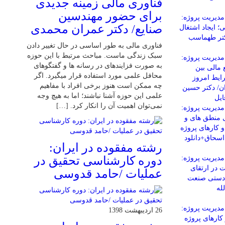
فناوری مالی زمینه جدیدی
برای حضور مهندسین
دیریت پروژه:
صنایع/ دکتر عمران محمدی
 ایجاد اشتغال
کتر طهماسب
فناوری مالی به طور اساسی در حال تغییر دادن
سبک زندگی ماست. مباحث مرتبط با این حوزه
دیریت پروژه:
به صورت فزاینده­ای در رسانه­ ها و گفتگوهای
 مالی بین
محافل علمی مورد استفاده قرار می­گیرد. اگر
ایط امروز
چه ممکن است هنوز برخی افراد با مفاهیم
ن/ دکتر حسین
علمی این حوزه آشنا نباشند؛ اما به هیچ وجه
ایل
نمی‌توان اهمیت آن را انکار کرد. […]
دیریت پروژه:
ی منطق های و
 کارهای پروژه
اسحاق+دانلود
رشته مفقوده در ایران:
دیریت پروژه:
دوره کارشناسی تحقیق در
 در ارتقای
عملیات /حامد قدوسی
ادستی صنعت
له
دیریت پروژه:
26 اردیبهشت 1398
ارهای پروژه