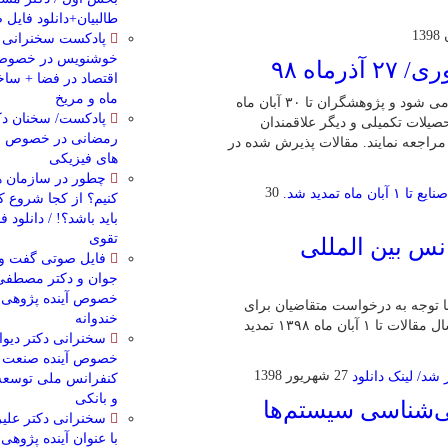
طالبیان+دانلود فایل
پادکست سخنرانی د
خوشنویس در خصوص 
اه ۹۸
اقتصاد در فضا + سا
ماه و مریخ
چهاردهمین کنفرانس ملی کیفیت و بهره وری آذرماه در تهران برگزار می شود و پژوهشگران تا ۳۰ آبان ماه
پادکست/ سخنان دک
یلات تکمیلی و دیگر علاقمندان
رمضانی در خصوص مد
هت ارسال آخرین تحقیقات خود می توانند به نشانی اینترنتی nqpc.ir مراجعه نمایند. مقالات پذیرش شده در
های فیزیکی
چطور در سازمان ها
30
کنیم؟ از کجا شروع ک
باید باشد؟! / دانلود 
تقوی
نس بین المللی
فایل صوتی گفت و 
جوان و دکتر مصطفی
خصوص آینده پژوهی –
با توجه به درخواست متقاضیان برای
خندوانه
شرکت در شانزدهمین کنفرانس بین المللی مهندسی صنایع، تاریخ ارسال مقالات تا ۱ آبان ماه ۱۳۹۸ تمدید
سخنرانی دکتر دیوا
خصوص آینده صنعت با
27 شهریور 1398
کنفرانس ملی توسعه
و بانکی
ی‌شناسی سیستم‌ها
سخنرانی دکتر عل
با عنوان آینده پژوهی 