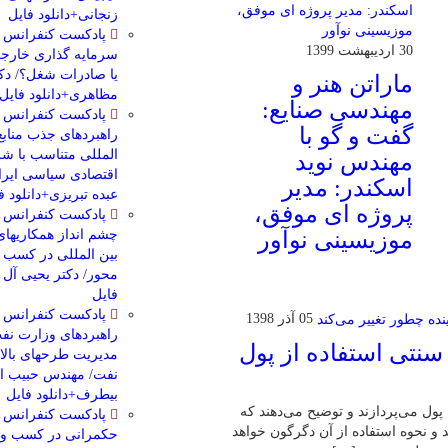
زنجانی+دانلود فایل
پادکست کنفرانس م
30 اردیبهشت 1399
سرمایه گذاری خارجی؛
یا صادرات شغل؟/ د
ماراتن هنر و
مظاهری+دانلود فایل
مهندسی صنایع:
پادکست کنفرانس م
گفت و گو با
راهبردهای جذب منابع
المللی متناسب با شر
مهندس نوید
اقتصادی سیاسی ایرا
اسکندر: مدیر
عبده تبریزی+دانلود ف
پروژه ای موفق،
پادکست کنفرانس م
موزیسینی نوآور
چشم انداز همکاریها
بین المللی در کسب و
محور/ دکتر یحیی آل 
فایل
پادکست کنفرانس م
05 آذر 1398
راهبردهای وزارت نفت
 سنتی استفاده از پول
مدیریت طرحهای بال
نفت/ مهندس حبیب ال
بیطرف+دانلود فایل
 پول می‌پردازند و توضیح می‌دهند که
پادکست کنفرانس م
و نحوه استفاده از آن دگرگون خواهد
حکمرانی در کسب و ک