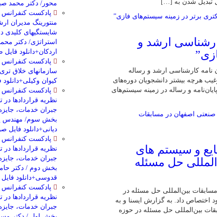
محور/ دکتر محمد صبح
پادکست کنفرانس م
منتورینگ مدیران ارش
شایستگیهای کلیدی در
کارشناسی­ ارشد و
استراتژی/ دکتر محمد
اردکان+دانلود فایل 
ازی”
پادکست کنفرانس م
ن نامه کارشناسی­ ارشد و رساله
سازمانهای خلاق تری 
رغیب هرچه بیشتر دانشجویان دوره‌های
کیوان وکیلی+دانلود 
یان‌نامه و رساله در زمینه سیستم‌های
پادکست کنفرانس م
نظریه قراردادها در 
جبران خدمات، جایزه 
بخش سوم/ مهندس پی
دیانی+دانلود فایل ص
پادکست کنفرانس م
ع و سیستم های
نظریه قراردادها در 
جبران خدمات، جایزه 
المللی حل مسئله
بخش دوم / دکتر حام
قدوسی+دانلود فایل
پادکست کنفرانس م
سابقات بین‌المللی حل مسئله در
نظریه قراردادها در 
RAS) مقام نخست را به خود اختصاص داد. به گزارش ایسنا و به
جبران خدمات، جایزه 
قات بین‌المللی حل مسئله در حوزه
بخش اول / دکتر مسع