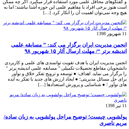
و گفتگوهای محافل علمی مورد استفاده قرار می­گیرد. اگر چه ممکن
است هنوز برخی افراد با مفاهیم علمی این حوزه آشنا نباشند؛ اما به
هیچ وجه نمی‌توان اهمیت آن را انکار کرد. […]
11 شهریور 1398
انجمن مدیریت ایران برگزار می کند: ” مسابقه علمی
اندیشه برتر “/ مهلت ارسال آثار ۱۵ شهریور ۹۸
انجمن مدیریت ایران با هدف تقویت توانمندی های علمی و کاربردی
دانشجویان مقاطع تحصیلات تکمیلی ” مسابقه علمی اندیشه برتر ”
را برگزار می نماید. اهداف: ● توسعه و ترویج تفکر خلاق و نوآور
برای حل مسائل مدیریتی؛ ● ایجاد ارزش های جدید با تفکر به ایده
های نوآور ؛ ● شناسایی و پرورش استعدادها […]
11 تیر 1398
پولشویی چیست؛ توضیح مراحل پولشویی به زبان ساده/
مریم ناصری