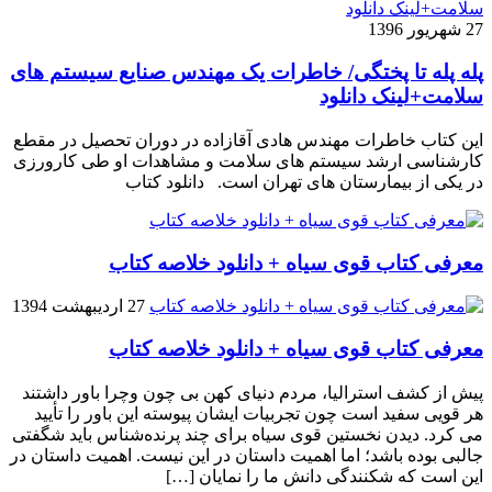
27 شهریور 1396
پله پله تا پختگی/ خاطرات یک مهندس صنایع سیستم های
سلامت+لینک دانلود
این کتاب خاطرات مهندس هادی آقازاده در دوران تحصیل در مقطع
کارشناسی ارشد سیستم های سلامت و مشاهدات او طی کارورزی
در یکی از بیمارستان های تهران است. دانلود کتاب
معرفی کتاب قوی سیاه + دانلود خلاصه کتاب
27 اردیبهشت 1394
معرفی کتاب قوی سیاه + دانلود خلاصه کتاب
پیش از کشف استرالیا، مردم دنیاى کهن بی چون وچرا باور داشتند
هر قویى سفید است چون تجربیات ایشان پیوسته این باور را تأیید
می کرد. دیدن نخستین قوى سیاه براى چند پرنده‌شناس باید شگفتى
جالبى بوده باشد؛ اما اهمیت داستان در این نیست. اهمیت داستان در
این است که شکنندگى دانش ما را نمایان […]