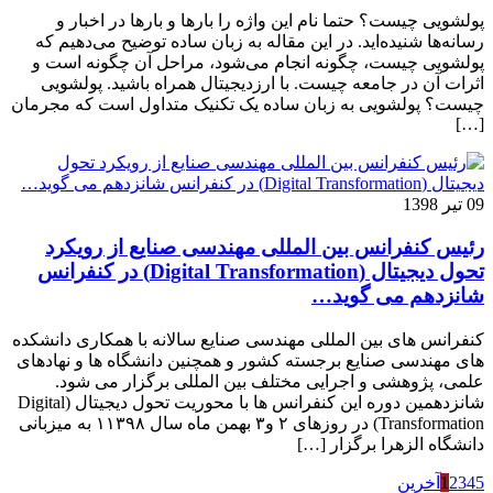
پولشویی چیست؟‌ حتما نام این واژه را بارها و بارها در اخبار و
رسانه‌ها شنیده‌اید. در این مقاله به زبان ساده توضیح می‌دهیم که
پولشویی چیست، چگونه انجام می‌شود، مراحل آن چگونه است و
اثرات آن در جامعه چیست. با ارزدیجیتال همراه باشید. پولشویی
چیست؟ پولشویی به زبان ساده یک تکنیک متداول است که مجرمان
[…]
09 تیر 1398
رئیس کنفرانس بین المللی مهندسی صنایع از رویکرد
تحول دیجیتال (Digital Transformation) در کنفرانس
شانزدهم می گوید…
کنفرانس های بین المللی مهندسی صنایع سالانه با همکاری دانشکده
های مهندسی صنایع برجسته کشور و همچنین دانشگاه ها و نهادهای
علمی، پژوهشی و اجرایی مختلف بین المللی برگزار می شود.
شانزدهمین دوره این کنفرانس ها با محوریت تحول دیجیتال (Digital
Transformation) در روزهای ۲ و۳ بهمن ماه سال ۱۱۳۹۸ به میزبانی
دانشگاه الزهرا برگزار […]
5
4
3
2
1
آخرین