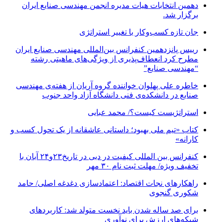
دهمین انتخابات هیات مدیره انجمن مهندسی صنایع ایران
برگزار شد.
جان تازه کسب‌وکار با تغییر استراتژی
رییس پانزدهمین کنفرانس بین‌المللی مهندسی صنایع ایران
مطرح کرد انعطاف‌پذیری از ویژگی‌های ماهیتی رشته
“مهندسی صنایع”
خاطره علی پهلوان خواننده گروه آریان از هفته‌ی مهندسی
صنایع در دانشکده‌ی فنی دانشگاه آزاد واحد جنوب
استراتژیست کیست؟‬/ محمد عبایی
کتاب «تیم ملی بهبود؛ داستانی عاشقانه از یک تحول کسب و
کارانه»
کنفرانس بین المللی کیفیت در دبی در تاریخ۲۳و۲۴ آبان با
تخفیف ویژه/ مهلت ثبت نام ۳۰ مهر
راهکارهای نجات اقتصاد: اعتمادسازی دغدغه اصلی/ حامد
شکوری گنجوی
برای صد ساله شدن باید نخست متولد شد: کاربردهای
شبکه‌های ارزش برای نوآوری