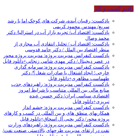
رادیو کسب و کار
پادکست: رقیبان آینده، شرکت های کوچک اما با رشد
سریع/ مهندس محمود کریمی
پادکست: اقتصاد آب/ تجربه بازار آب در استرالیا/ دکتر
محمد وصال
پادکست: اقتصاد آب / تحلیل انتقادی آب مجازی از
منظر اقتصاد بین الملل / دکتر حامد قدوسی
پادکست کنفرانس مدیریت پروژه: مدیریت پروژه محور
در عصر دیجیتال/ دکتر مهدی شامی زنجانی+دانلود فایل
پادکست کنفرانس مدیریت پروژه: سرمایه گذاری
خارجی؛ ایجاد اشتغال یا صادرات شغل؟/ دکتر
طهماسب مظاهری+دانلود فایل
پادکست کنفرانس مدیریت پروژه: راهبردهای جذب
منابع مالی بین المللی متناسب با شرایط امروز
اقتصادی سیاسی ایران/ دکتر حسین عبده
تبریزی+دانلود فایل
پادکست کنفرانس مدیریت پروژه: چشم انداز
همکاریهای منطق های و بین المللی در کسب و کارهای
پروژه محور/ دکتر یحیی آل اسحاق+دانلود فایل
پادکست کنفرانس مدیریت پروژه: راهبردهای وزارت
نفت در ارتقای مدیریت طرحهای بالادستی صنعت نفت/