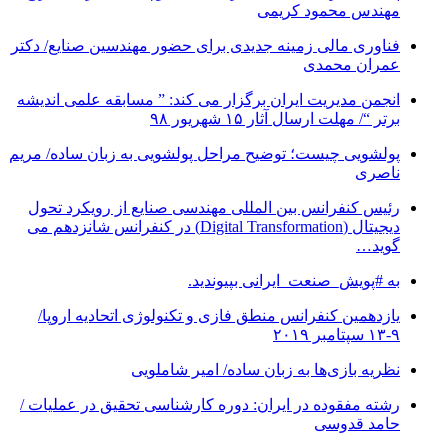
مهندس محمود کریمی
فناوری مالی زمینه جدیدی برای حضور مهندسین صنایع/ دکتر
عمران محمدی
انجمن مدیریت ایران برگزار می کند: ” مسابقه علمی اندیشه
برتر “/ مهلت ارسال آثار ۱۵ شهریور ۹۸
پولشویی چیست؛ توضیح مراحل پولشویی به زبان ساده/ مریم
ناصری
رئیس کنفرانس بین المللی مهندسی صنایع از رویکرد تحول
دیجیتال (Digital Transformation) در کنفرانس شانزدهم می
گوید…
به #پویش_صنعت_ایرانی بپیوندید.
یازدهمین کنفرانس منطق فازی و تکنولوژی اتحادیه اروپا/
۹-۱۳ سپتامبر ۲۰۱۹
نظریه بازی‌ها به زبان ساده/ امیر شاملویی
رشته مفقوده در ایران: دوره کارشناسی تحقیق در عملیات /
حامد قدوسی