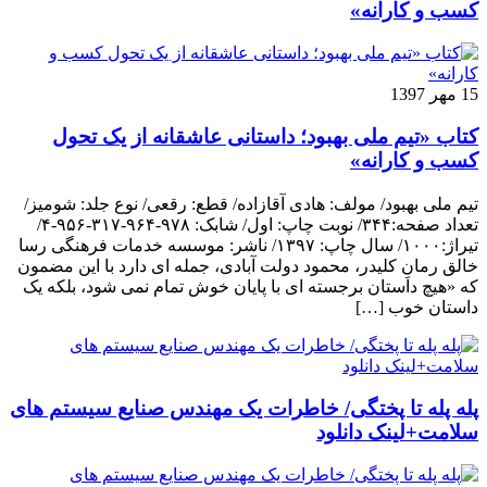
کسب و کارانه»
15 مهر 1397
کتاب «تیم ملی بهبود؛ داستانی عاشقانه از یک تحول
کسب و کارانه»
تیم ملی بهبود/ مولف: هادی آقازاده/ قطع: رقعی/ نوع جلد: شومیز/
تعداد صفحه:۳۴۴/ نوبت چاپ: اول/ شابک: ۹۷۸-۹۶۴-۳۱۷-۹۵۶-۴/
تیراژ:۱۰۰۰/ سال چاپ: ۱۳۹۷/ ناشر: موسسه خدمات فرهنگی رسا
خالق رمانِ کلیدر، محمود دولت آبادی، جمله ای دارد با این مضمون
که «هیچ داستان برجسته ای با پایان خوش تمام نمی شود، بلکه یک
داستان خوب […]
پله پله تا پختگی/ خاطرات یک مهندس صنایع سیستم های
سلامت+لینک دانلود