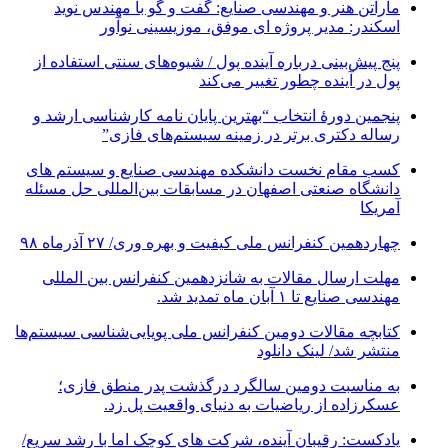
ماراتن هنر و مهندسی صنایع: گفت و گو با مهندس نوید
اسکندر: مدیر پروژه ای موفق، موزیسینی نوآور
پنج پیش‌بینی درباره آینده پول / شیوه‌های سنتی استفاده از
پول در آینده چطور تغییر می‌کند
پنجمین دورۀ انتخاب “بهترین پایان ­نامه کارشناسی­ ارشد و
رساله دکتری برتر در زمینه سیستم‌های فازی”
کسب مقام نخست دانشکده مهندسی صنایع و سیستم های
دانشگاه صنعتی اصفهان در مسابقات بین‌المللی حل مسئله
آمریکا
چهاردهمین کنفرانس ملی کیفیت و بهره وری/ ۲۷ آذرماه ۹۸
مهلت ارسال مقالات به شانزدهمین کنفرانس بین المللی
مهندسی صنایع تا ۱ آبان ماه تمدید شد.
کتابچه مقالات دومین کنفرانس ملی پویایی‌شناسی سیستم‌ها
منتشر شد/ لینک دانلود
به مناسبت دومین سالگرد درگذشت پدر منطق فازی؛
عسکرزاده از ریاضیات به دنیای واقعیت پل زد.
پادکست: رقیبان آینده، شرکت های کوچک اما با رشد سریع/