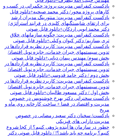
مهندس حبیب الله بیطرف+دانلود فایل
پادکست کنفرانس مدیریت پروژه: حکمرانی در کسب و
کارهای پروژه محور/ دکتر محمد صبحیه+دانلود فایل
پادکست کنفرانس مدیریت: منتورینگ مدیران ارشد
برای ارتقای شایستگیهای کلیدی در فرایند استراتژی/
دکتر محمد ابویی اردکان+دانلود فایل صوتی
پادکست کنفرانس مدیریت: چگونه سازمانهای خلاق
تری بسازیم/ دکتر کیوان وکیلی+دانلود فایل صوتی
پادکست کنفرانس مدیریت: کاربرد نظریه قراردادها در
تدوین سیستمهای جبران خدمات، جایزه نوبل اقتصاد/
بخش سوم/ مهندس پیمان دیانی+دانلود فایل صوتی
پادکست کنفرانس مدیریت: کاربرد نظریه قراردادها در
تدوین سیستمهای جبران خدمات، جایزه نوبل اقتصاد/
بخش دوم / دکتر حامد قدوسی+دانلود فایل صوتی
پادکست کنفرانس مدیریت: کاربرد نظریه قراردادها در
تدوین سیستمهای جبران خدمات، جایزه نوبل اقتصاد/
بخش اول / دکتر مسعود طالبیان+دانلود فایل صوتی
پادکست سخنرانی دکتر بهرخ خوشنویس در خصوص
مدیریت و اقتصاد در فضا + ساخت کارخانه روی ماه و
مریخ
پادکست/ سخنان دکتر سعید رمضانی در خصوص
مدیریت دارایی های فیزیکی
چطور در سازمان ها آینده پژوهی کنیم؟ از کجا شروع
کنیم؟ برنامه چه باید باشد؟! / دانلود فایل صوتی دکتر