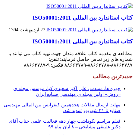
کتاب استاندارد بین المللی ISO50001:2011
27 اردیبهشت 1394
کتاب استاندارد بین المللی ISO50001:2011
مطالعه ی مقدمه کتاب علاقه مندان جهت تهیه کتاب می توانند با
شماره های زیر تماس حاصل فرمایند: تلفن:
۸۸۶۶۳۷۸۷-۸۸۶۶۳۷۸۸-۸۸۶۶۳۷۸۹ فکس: ۹-۸۸۶۶۳۷۸۷
جدیدترین مطالب
چهره ها: مهندس علی اکبر سعیدی کیا، موسس مجله ی
«روش» اولین مجله ی مهندسی صنایع ایران
مهلت ارسال مقالات هجدهمین کنفرانس بین المللی مهندسی
صنایع تا ۳۱ شهریور تمدید شد.
فیلم مراسم نکوداشت چهار دهه فعالیت علمی جناب آقای
دکتر علینقی مشایخی – ۸ آبان ماه ۹۹