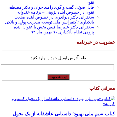
تقوی
فایل صوتی گفت و گوی رامبد جوان و دکتر مصطفی
تقوی در خصوص آینده پژوهی – برنامه خندوانه
سخنرانی دکتر دیواندری در خصوص آینده صنعت
بانکداری / کنفرانس ملی توسعه مدیریت پولی و بانکی
سخنرانی دکتر علیرضا فیض بخش با عنوان آینده
پژوهی نظام بانکداری / ۹ بهمن ماه ۹۲
عضویت در خبرنامه
لطفا آدرس ایمیل خود را وارد کنید:
معرفی کتاب
کتاب «تیم ملی بهبود؛ داستانی عاشقانه از یک تحول