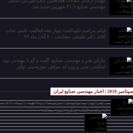
مهلت ارسال مقالات هجدهمین کنفرانس بین المللی
مهندسی صنایع تا ۳۱ شهریور تمدید شد.
فیلم مراسم نکوداشت چهار دهه فعالیت علمی جناب
آقای دکتر علینقی مشایخی – ۸ آبان ماه ۹۹
ماراتن هنر و مهندسی صنایع: گفت و گو با مهندس نوید
اسکندر: مدیر پروژه ای موفق، موزیسینی نوآور
سپتامبر 2018 | اخبار مهندسی صنایع ایران
پنج پیش‌بینی درباره آینده پول / شیوه‌های سنتی استفاده
از پول در آینده چطور تغییر می‌کند