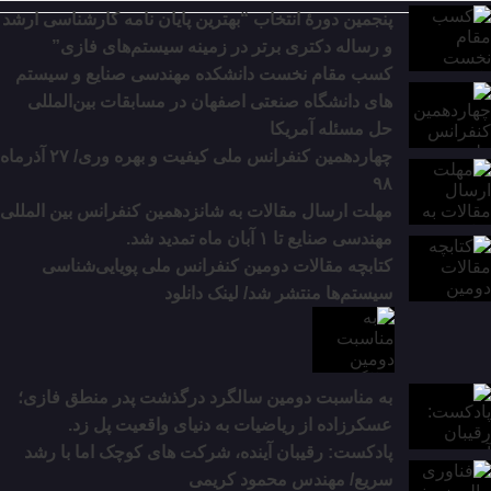
پنجمین دورۀ انتخاب “بهترین پایان ­نامه کارشناسی­ ارشد
و رساله دکتری برتر در زمینه سیستم‌های فازی”
کسب مقام نخست دانشکده مهندسی صنایع و سیستم
های دانشگاه صنعتی اصفهان در مسابقات بین‌المللی
حل مسئله آمریکا
چهاردهمین کنفرانس ملی کیفیت و بهره وری/ ۲۷ آذرماه
۹۸
مهلت ارسال مقالات به شانزدهمین کنفرانس بین المللی
مهندسی صنایع تا ۱ آبان ماه تمدید شد.
کتابچه مقالات دومین کنفرانس ملی پویایی‌شناسی
سیستم‌ها منتشر شد/ لینک دانلود
به مناسبت دومین سالگرد درگذشت پدر منطق فازی؛
عسکرزاده از ریاضیات به دنیای واقعیت پل زد.
پادکست: رقیبان آینده، شرکت های کوچک اما با رشد
سریع/ مهندس محمود کریمی