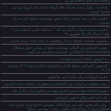
ریاضیات به دنیای واقعیت پل زد.
پادکست: رقیبان آینده، شرکت های کوچک اما با رشد سریع/ مهندس
محمود کریمی
فناوری مالی زمینه جدیدی برای حضور مهندسین صنایع/ دکتر عمران
محمدی
انجمن مدیریت ایران برگزار می کند: ” مسابقه علمی اندیشه برتر “/
مهلت ارسال آثار ۱۵ شهریور ۹۸
پولشویی چیست؛ توضیح مراحل پولشویی به زبان ساده/ مریم ناصری
رئیس کنفرانس بین المللی مهندسی صنایع از رویکرد تحول دیجیتال
(Digital Transformation) در کنفرانس شانزدهم می گوید…
به #پویش_صنعت_ایرانی بپیوندید.
یازدهمین کنفرانس منطق فازی و تکنولوژی اتحادیه اروپا/ ۹-۱۳ سپتامبر
۲۰۱۹
نظریه بازی‌ها به زبان ساده/ امیر شاملویی
رشته مفقوده در ایران: دوره کارشناسی تحقیق در عملیات /حامد قدوسی
دهمین انتخابات هیات مدیره انجمن مهندسی صنایع ایران برگزار شد.
جان تازه کسب‌وکار با تغییر استراتژی
رییس پانزدهمین کنفرانس بین‌المللی مهندسی صنایع ایران مطرح کرد
انعطاف‌پذیری از ویژگی‌های ماهیتی رشته “مهندسی صنایع”