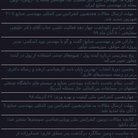
مجله ی مهندسی صنایع ایران
مهلت ارسال مقالات هجدهمین کنفرانس بین المللی مهندسی صنایع تا ۳۱
شهریور تمدید شد.
فیلم مراسم نکوداشت چهار دهه فعالیت علمی جناب آقای دکتر علینقی
مشایخی – ۸ آبان ماه ۹۹
ماراتن هنر و مهندسی صنایع: گفت و گو با مهندس نوید اسکندر: مدیر
پروژه ای موفق، موزیسینی نوآور
پنج پیش‌بینی درباره آینده پول / شیوه‌های سنتی استفاده از پول در آینده
چطور تغییر می‌کند
پنجمین دورۀ انتخاب “بهترین پایان ­نامه کارشناسی­ ارشد و رساله دکتری
برتر در زمینه سیستم‌های فازی”
کسب مقام نخست دانشکده مهندسی صنایع و سیستم های دانشگاه صنعتی
اصفهان در مسابقات بین‌المللی حل مسئله آمریکا
چهاردهمین کنفرانس ملی کیفیت و بهره وری/ ۲۷ آذرماه ۹۸
مهلت ارسال مقالات به شانزدهمین کنفرانس بین المللی مهندسی صنایع تا
۱ آبان ماه تمدید شد.
کتابچه مقالات دومین کنفرانس ملی پویایی‌شناسی سیستم‌ها منتشر شد/
لینک دانلود
به مناسبت دومین سالگرد درگذشت پدر منطق فازی؛ عسکرزاده از