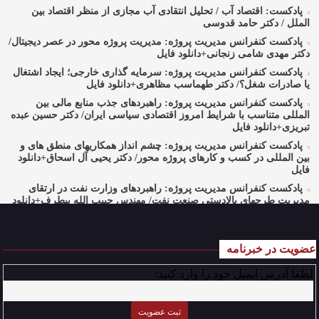
پادکست: اقتصاد آب / تحلیل انتقادی آب مجازی از منظر اقتصاد بین
الملل / دکتر حامد قدوسی
پادکست کنفرانس مدیریت پروژه: مدیریت پروژه محور در عصر دیجیتال/
دکتر مهدی شامی زنجانی+دانلود فایل
پادکست کنفرانس مدیریت پروژه: سرمایه گذاری خارجی؛ ایجاد اشتغال
یا صادرات شغل؟/ دکتر طهماسب مظاهری+دانلود فایل
پادکست کنفرانس مدیریت پروژه: راهبردهای جذب منابع مالی بین
المللی متناسب با شرایط امروز اقتصادی سیاسی ایران/ دکتر حسین عبده
تبریزی+دانلود فایل
پادکست کنفرانس مدیریت پروژه: چشم انداز همکاریهای منطق های و
بین المللی در کسب و کارهای پروژه محور/ دکتر یحیی آل اسحاق+دانلود
فایل
پادکست کنفرانس مدیریت پروژه: راهبردهای وزارت نفت در ارتقای
مدیریت طرحهای بالادستی صنعت نفت/ مهندس حبیب الله بیطرف+دانلود
فایل
پادکست کنفرانس مدیریت پروژه: حکمرانی در کسب و کارهای پروژه
محور/ دکتر محمد صبحیه+دانلود فایل
عضویت در خبرنامه
پادکست کنفرانس مدیریت: منتورینگ مدیران ارشد برای ارتقای
لطفا آدرس ایمیل خود را وارد کنید:
شایستگیهای کلیدی در فرایند استراتژی/ دکتر محمد ابویی اردکان+دانلود
فایل صوتی
پادکست کنفرانس مدیریت: چگونه سازمانهای خلاق تری بسازیم/ دکتر
کیوان وکیلی+دانلود فایل صوتی