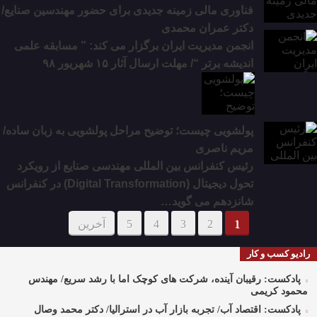
فناوری مالی زمینه جدیدی برای حضور مهندسین صنایع/
دکتر عمران محمدی
انجمن مدیریت ایران برگزار می کند: ” مسابقه علمی
اندیشه برتر “/ مهلت ارسال آثار ۱۵ شهریور ۹۸
پولشویی چیست؛ توضیح مراحل پولشویی به زبان ساده/
مریم ناصری
رئیس کنفرانس بین المللی مهندسی صنایع از رویکرد
تحول دیجیتال (Digital Transformation) در کنفرانس
شانزدهم می گوید…
1
2
3
4
5
آخرین
رادیو کسب و کار
پادکست: رقیبان آینده، شرکت های کوچک اما با رشد سریع/ مهندس
محمود کریمی
پادکست: اقتصاد آب/ تجربه بازار آب در استرالیا/ دکتر محمد وصال