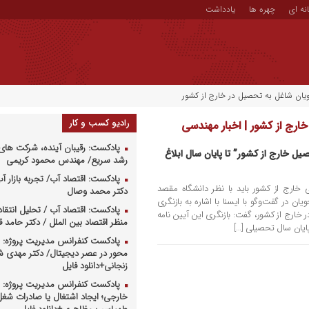
نه ای
چهره ها
یادداشت
یان شاغل به تحصیل در خارج از کشور
رادیو کسب و کار
ارج از کشور | اخبار مهندسی
پادکست: رقیبان آینده، شرکت های 
ل خارج از کشور” تا پایان سال ابلاغ
رشد سریع/ مهندس محمود کریمی
پادکست: اقتصاد آب/ تجربه بازار آب 
خارج از کشور باید با نظر دانشگاه مقصد
دکتر محمد وصال
ن در گفت‌وگو با ایسنا با اشاره به بازنگری
پادکست: اقتصاد آب / تحلیل انتقا
خارج از کشور، گفت: بازنگری این آیین نامه
منظر اقتصاد بین الملل / دکتر حامد
 پایان سال تحصیلی […]
پادکست کنفرانس مدیریت پروژه: م
محور در عصر دیجیتال/ دکتر مهدی 
زنجانی+دانلود فایل
پادکست کنفرانس مدیریت پروژه: س
خارجی؛ ایجاد اشتغال یا صادرات شغل