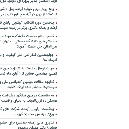
نوید اسکندر: مدیر پروژه ای موفق، موزی
خندوانه
پنج پیش‌بینی درباره آینده پول / شی
سخنرانی دکتر دیواندری در خصوص
استفاده از پول در آینده چطور تغییر می‌
بانکداری / کنفرانس ملی توسعه مدی
بانکی
پنجمین دورۀ انتخاب “بهترین پایان ­نا
ارشد و رساله دکتری برتر در زمینه سیست
سخنرانی دکتر علیرضا فیض بخش با
پژوهی نظام بانکداری / ۹ بهمن ماه ۹۲
کسب مقام نخست دانشکده مهندسی 
سیستم های دانشگاه صنعتی اصفهان در
بین‌المللی حل مسئله آمریکا
آذرماه ۹۸
مهلت ارسال مقالات به شانزدهمین ک
المللی مهندسی صنایع تا ۱ آبان ماه تمدید شد.
کتابچه مقالات دومین کنفرانس ملی پ
سیستم‌ها منتشر شد/ لینک دانلود
به مناسبت دومین سالگرد درگذشت پد
عسکرزاده از ریاضیات به دنیای واقعیت پ
پادکست: رقیبان آینده، شرکت های کو
سریع/ مهندس محمود کریمی
فناوری مالی زمینه جدیدی برای حضو
صنایع/ دکتر عمران محمدی