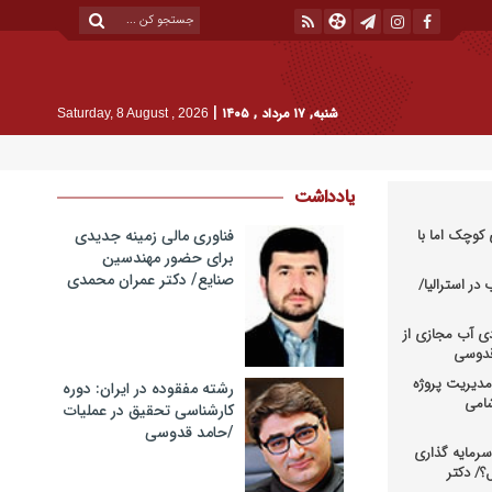
|
شنبه, ۱۷ مرداد , ۱۴۰۵
Saturday, 8 August , 2026
یادداشت
کوچک اما با
فناوری مالی زمینه جدیدی
برای حضور مهندسین
صنایع/ دکتر عمران محمدی
در استرالیا/
دی آب مجازی از
 قدوسی
دیریت پروژه
رشته مفقوده در ایران: دوره
شامی
کارشناسی تحقیق در عملیات
/حامد قدوسی
رمایه گذاری
؟/ دکتر