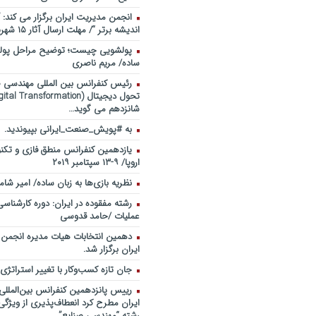
انجمن مدیریت ایران برگزار می کند: 
اندیشه برتر “/ مهلت ارسال آثار ۱۵ شهریور ۹۸
پولشویی چیست؛ توضیح مراحل پولش
ساده/ مریم ناصری
رئیس کنفرانس بین المللی مهندسی صن
شانزدهم می گوید…
به #پویش_صنعت_ایرانی بپیوندید.
یازدهمین کنفرانس منطق فازی و تکنو
اروپا/ ۹-۱۳ سپتامبر ۲۰۱۹
نظریه بازی‌ها به زبان ساده/ امیر شام
رشته مفقوده در ایران: دوره کارشناس
عملیات /حامد قدوسی
دهمین انتخابات هیات مدیره انجمن
ایران برگزار شد.
جان تازه کسب‌وکار با تغییر استراتژی
رییس پانزدهمین کنفرانس بین‌الملل
ایران مطرح کرد انعطاف‌پذیری از ویژگ
رشته “مهندسی صنایع”