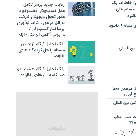
ی/ خاطرات یک
ریه قراردادها
رقابت جدید برسر تکامل
جایزه نوبل
سیستم های
مدل کسب‌و‌کار; گفت‌وگو با
انی+دانلود
نلود
مدیر تحول دیجیتال شرکت
اوراکل در مورد اثرات نوآوری
 سیاه + دانلود
ریه قراردادها
برساختار کسب‌وکار /
جایزه نوبل
مترجم: آناهیتا جمشیدنژاد
ی+دانلود فایل
زنگ تحلیل / گام نهم: من
ین المللی
مسئله را حل کردم؟ / هادی
ریه قراردادها
آقازاده
جایزه نوبل
یان+دانلود
زنگ تحلیل / گام هشتم: دو
صد گفته… / هادی آقازاده
نویس در
ساخت کارخانه
یا، موسس مجله
 ایران
انی در خصوص
س بین المللی
یم؟ از کجا
انلود فایل
یت علمی جناب
 و دکتر
گو با مهندس
ی – برنامه