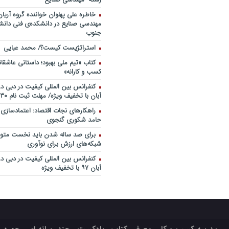
خاطره علی پهلوان خواننده گروه آریان
مهندسی صنایع در دانشکده‌ی فنی دانشگ
جنوب
استراتژیست کیست؟‬/ محمد عبایی
کتاب «تیم ملی بهبود؛ داستانی عاشقا
کسب و کارانه»
آبان با تخفیف ویژه/ مهلت ثبت نام ۳۰ مهر
راهکارهای نجات اقتصاد: اعتمادسازی
حامد شکوری گنجوی
برای صد ساله شدن باید نخست متولد
شبکه‌های ارزش برای نوآوری
آبان ۹۷ با تخفیف ویژه