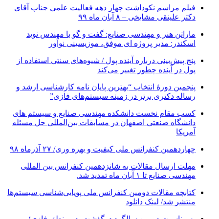
فیلم مراسم نکوداشت چهار دهه فعالیت علمی جناب آقای
دکتر علینقی مشایخی – ۸ آبان ماه ۹۹
ماراتن هنر و مهندسی صنایع: گفت و گو با مهندس نوید
اسکندر: مدیر پروژه ای موفق، موزیسینی نوآور
پنج پیش‌بینی درباره آینده پول / شیوه‌های سنتی استفاده از
پول در آینده چطور تغییر می‌کند
پنجمین دورۀ انتخاب “بهترین پایان ­نامه کارشناسی­ ارشد و
رساله دکتری برتر در زمینه سیستم‌های فازی”
کسب مقام نخست دانشکده مهندسی صنایع و سیستم های
دانشگاه صنعتی اصفهان در مسابقات بین‌المللی حل مسئله
آمریکا
چهاردهمین کنفرانس ملی کیفیت و بهره وری/ ۲۷ آذرماه ۹۸
مهلت ارسال مقالات به شانزدهمین کنفرانس بین المللی
مهندسی صنایع تا ۱ آبان ماه تمدید شد.
کتابچه مقالات دومین کنفرانس ملی پویایی‌شناسی سیستم‌ها
منتشر شد/ لینک دانلود
به مناسبت دومین سالگرد درگذشت پدر منطق فازی؛