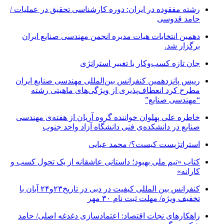
رشته مفقوده در ایران: دوره کارشناسی تحقیق در عملیات /
حامد قدوسی
دهمین انتخابات هیات مدیره انجمن مهندسی صنایع ایران
برگزار شد.
جان تازه کسب‌وکار با تغییر استراتژی
رییس پانزدهمین کنفرانس بین‌المللی مهندسی صنایع ایران
مطرح کرد انعطاف‌پذیری از ویژگی‌های ماهیتی رشته
“مهندسی صنایع”
خاطره علی پهلوان خواننده گروه آریان از هفته‌ی مهندسی
صنایع در دانشکده‌ی فنی دانشگاه آزاد واحد جنوب
استراتژیست کیست؟‬/ محمد عبایی
کتاب «تیم ملی بهبود؛ داستانی عاشقانه از یک تحول کسب و
کارانه»
کنفرانس بین المللی کیفیت در دبی در تاریخ۲۳و۲۴ آبان با
تخفیف ویژه/ مهلت ثبت نام ۳۰ مهر
راهکارهای نجات اقتصاد: اعتمادسازی دغدغه اصلی/ حامد