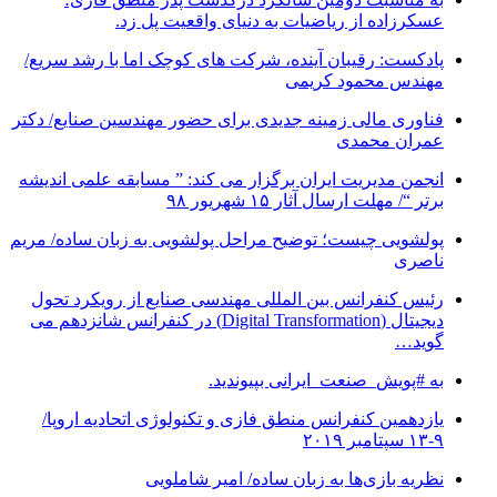
عسکرزاده از ریاضیات به دنیای واقعیت پل زد.
پادکست: رقیبان آینده، شرکت های کوچک اما با رشد سریع/
مهندس محمود کریمی
فناوری مالی زمینه جدیدی برای حضور مهندسین صنایع/ دکتر
عمران محمدی
انجمن مدیریت ایران برگزار می کند: ” مسابقه علمی اندیشه
برتر “/ مهلت ارسال آثار ۱۵ شهریور ۹۸
پولشویی چیست؛ توضیح مراحل پولشویی به زبان ساده/ مریم
ناصری
رئیس کنفرانس بین المللی مهندسی صنایع از رویکرد تحول
دیجیتال (Digital Transformation) در کنفرانس شانزدهم می
گوید…
به #پویش_صنعت_ایرانی بپیوندید.
یازدهمین کنفرانس منطق فازی و تکنولوژی اتحادیه اروپا/
۹-۱۳ سپتامبر ۲۰۱۹
نظریه بازی‌ها به زبان ساده/ امیر شاملویی