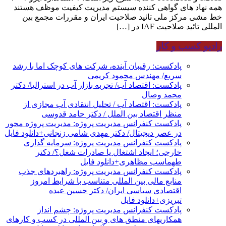
همه نهاد های گواهی کننده سیستم مدیریت کیفیت موظف هستند
خط مشی مرکز ملی تائید صلاحیت ایران و مقررات مجمع بین
المللی تائید صلاحیت IAF در […]
رادیو کسب و کار
پادکست: رقیبان آینده، شرکت های کوچک اما با رشد
سریع/ مهندس محمود کریمی
پادکست: اقتصاد آب/ تجربه بازار آب در استرالیا/ دکتر
محمد وصال
پادکست: اقتصاد آب / تحلیل انتقادی آب مجازی از
منظر اقتصاد بین الملل / دکتر حامد قدوسی
پادکست کنفرانس مدیریت پروژه: مدیریت پروژه محور
در عصر دیجیتال/ دکتر مهدی شامی زنجانی+دانلود فایل
پادکست کنفرانس مدیریت پروژه: سرمایه گذاری
خارجی؛ ایجاد اشتغال یا صادرات شغل؟/ دکتر
طهماسب مظاهری+دانلود فایل
پادکست کنفرانس مدیریت پروژه: راهبردهای جذب
منابع مالی بین المللی متناسب با شرایط امروز
اقتصادی سیاسی ایران/ دکتر حسین عبده
تبریزی+دانلود فایل
پادکست کنفرانس مدیریت پروژه: چشم انداز
همکاریهای منطق های و بین المللی در کسب و کارهای