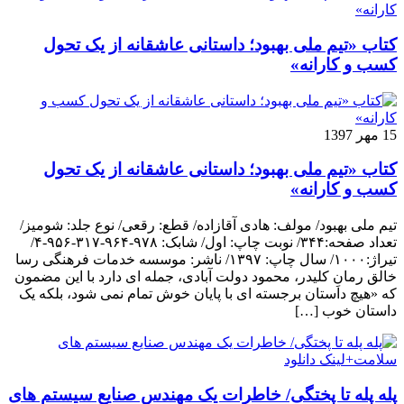
کتاب «تیم ملی بهبود؛ داستانی عاشقانه از یک تحول
کسب و کارانه»
15 مهر 1397
کتاب «تیم ملی بهبود؛ داستانی عاشقانه از یک تحول
کسب و کارانه»
تیم ملی بهبود/ مولف: هادی آقازاده/ قطع: رقعی/ نوع جلد: شومیز/
تعداد صفحه:۳۴۴/ نوبت چاپ: اول/ شابک: ۹۷۸-۹۶۴-۳۱۷-۹۵۶-۴/
تیراژ:۱۰۰۰/ سال چاپ: ۱۳۹۷/ ناشر: موسسه خدمات فرهنگی رسا
خالق رمانِ کلیدر، محمود دولت آبادی، جمله ای دارد با این مضمون
که «هیچ داستان برجسته ای با پایان خوش تمام نمی شود، بلکه یک
داستان خوب […]
پله پله تا پختگی/ خاطرات یک مهندس صنایع سیستم های