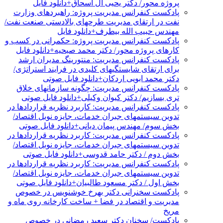
پروژه محور/ دکتر یحیی آل اسحاق+دانلود فایل
پادکست کنفرانس مدیریت پروژه: راهبردهای وزارت
نفت در ارتقای مدیریت طرحهای بالادستی صنعت نفت/
مهندس حبیب الله بیطرف+دانلود فایل
پادکست کنفرانس مدیریت پروژه: حکمرانی در کسب و
کارهای پروژه محور/ دکتر محمد صبحیه+دانلود فایل
پادکست کنفرانس مدیریت: منتورینگ مدیران ارشد
برای ارتقای شایستگیهای کلیدی در فرایند استراتژی/
دکتر محمد ابویی اردکان+دانلود فایل صوتی
پادکست کنفرانس مدیریت: چگونه سازمانهای خلاق
تری بسازیم/ دکتر کیوان وکیلی+دانلود فایل صوتی
پادکست کنفرانس مدیریت: کاربرد نظریه قراردادها در
تدوین سیستمهای جبران خدمات، جایزه نوبل اقتصاد/
بخش سوم/ مهندس پیمان دیانی+دانلود فایل صوتی
پادکست کنفرانس مدیریت: کاربرد نظریه قراردادها در
تدوین سیستمهای جبران خدمات، جایزه نوبل اقتصاد/
بخش دوم / دکتر حامد قدوسی+دانلود فایل صوتی
پادکست کنفرانس مدیریت: کاربرد نظریه قراردادها در
تدوین سیستمهای جبران خدمات، جایزه نوبل اقتصاد/
بخش اول / دکتر مسعود طالبیان+دانلود فایل صوتی
پادکست سخنرانی دکتر بهرخ خوشنویس در خصوص
مدیریت و اقتصاد در فضا + ساخت کارخانه روی ماه و
مریخ
پادکست/ سخنان دکتر سعید رمضانی در خصوص