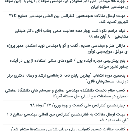
چهره ها: مهندس علی اکبر سعیدی کیا، موسس مجله ی «روش» اولین مجله
ملی توسعه مدیریت پولی و بانکی
ی مهندسی صنایع ایران
سخنرانی دکتر علیرضا فیض بخش با عنوان آینده پژوهی نظام بانکداری / ۹
مهلت ارسال مقالات هجدهمین کنفرانس بین المللی مهندسی صنایع تا ۳۱
بهمن ماه ۹۲
شهریور تمدید شد.
فیلم مراسم نکوداشت چهار دهه فعالیت علمی جناب آقای دکتر علینقی
مشایخی – ۸ آبان ماه ۹۹
ماراتن هنر و مهندسی صنایع: گفت و گو با مهندس نوید اسکندر: مدیر پروژه
ای موفق، موزیسینی نوآور
پنج پیش‌بینی درباره آینده پول / شیوه‌های سنتی استفاده از پول در آینده
چطور تغییر می‌کند
پنجمین دورۀ انتخاب “بهترین پایان ­نامه کارشناسی­ ارشد و رساله دکتری برتر
در زمینه سیستم‌های فازی”
کسب مقام نخست دانشکده مهندسی صنایع و سیستم های دانشگاه صنعتی
اصفهان در مسابقات بین‌المللی حل مسئله آمریکا
چهاردهمین کنفرانس ملی کیفیت و بهره وری/ ۲۷ آذرماه ۹۸
مهلت ارسال مقالات به شانزدهمین کنفرانس بین المللی مهندسی صنایع تا ۱
آبان ماه تمدید شد.
کتابچه مقالات دومین کنفرانس ملی پویایی‌شناسی سیستم‌ها منتشر شد/