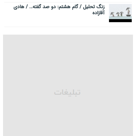
زنگ تحلیل / گام هشتم: دو صد گفته… / هادی
آقازاده