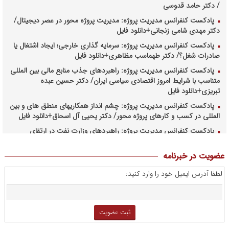
/ دکتر حامد قدوسی
پادکست کنفرانس مدیریت پروژه: مدیریت پروژه محور در عصر دیجیتال/
دکتر مهدی شامی زنجانی+دانلود فایل
پادکست کنفرانس مدیریت پروژه: سرمایه گذاری خارجی؛ ایجاد اشتغال یا
صادرات شغل؟/ دکتر طهماسب مظاهری+دانلود فایل
پادکست کنفرانس مدیریت پروژه: راهبردهای جذب منابع مالی بین المللی
متناسب با شرایط امروز اقتصادی سیاسی ایران/ دکتر حسین عبده
تبریزی+دانلود فایل
پادکست کنفرانس مدیریت پروژه: چشم انداز همکاریهای منطق های و بین
المللی در کسب و کارهای پروژه محور/ دکتر یحیی آل اسحاق+دانلود فایل
پادکست کنفرانس مدیریت پروژه: راهبردهای وزارت نفت در ارتقای
مدیریت طرحهای بالادستی صنعت نفت/ مهندس حبیب الله بیطرف+دانلود
فایل
عضویت در خبرنامه
پادکست کنفرانس مدیریت پروژه: حکمرانی در کسب و کارهای پروژه
لطفا آدرس ایمیل خود را وارد کنید:
محور/ دکتر محمد صبحیه+دانلود فایل
پادکست کنفرانس مدیریت: منتورینگ مدیران ارشد برای ارتقای
شایستگیهای کلیدی در فرایند استراتژی/ دکتر محمد ابویی اردکان+دانلود
فایل صوتی
پادکست کنفرانس مدیریت: چگونه سازمانهای خلاق تری بسازیم/ دکتر