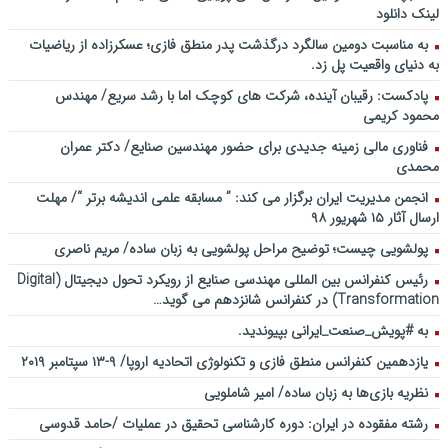
لینک دانلود
به مناسبت دومین سالگرد درگذشت پدر منطق فازی؛ عسکرزاده از ریاضیات
به دنیای واقعیت پل زد.
پادکست: رقیبان آینده، شرکت های کوچک اما با رشد سریع/ مهندس
محمود کریمی
فناوری مالی زمینه جدیدی برای حضور مهندسین صنایع/ دکتر عمران
محمدی
انجمن مدیریت ایران برگزار می کند: ” مسابقه علمی اندیشه برتر “/ مهلت
ارسال آثار ۱۵ شهریور ۹۸
پولشویی چیست؛ توضیح مراحل پولشویی به زبان ساده/ مریم ناصری
رئیس کنفرانس بین المللی مهندسی صنایع از رویکرد تحول دیجیتال (Digital
Transformation) در کنفرانس شانزدهم می گوید…
به #پویش_صنعت_ایرانی بپیوندید.
یازدهمین کنفرانس منطق فازی و تکنولوژی اتحادیه اروپا/ ۹-۱۳ سپتامبر ۲۰۱۹
نظریه بازی‌ها به زبان ساده/ امیر شاملویی
رشته مفقوده در ایران: دوره کارشناسی تحقیق در عملیات /حامد قدوسی