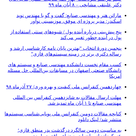
دکتر علینقی مشایخی – ۸ آبان ماه ۹۹
ماراتن هنر و مهندسی صنایع: گفت و گو با مهندس نوید
اسکندر: مدیر پروژه ای موفق، موزیسینی نوآور
پنج پیش‌بینی درباره آینده پول / شیوه‌های سنتی استفاده از
پول در آینده چطور تغییر می‌کند
پنجمین دورۀ انتخاب “بهترین پایان ­نامه کارشناسی­ ارشد و
رساله دکتری برتر در زمینه سیستم‌های فازی”
کسب مقام نخست دانشکده مهندسی صنایع و سیستم های
دانشگاه صنعتی اصفهان در مسابقات بین‌المللی حل مسئله
آمریکا
چهاردهمین کنفرانس ملی کیفیت و بهره وری/ ۲۷ آذرماه ۹۸
مهلت ارسال مقالات به شانزدهمین کنفرانس بین المللی
مهندسی صنایع تا ۱ آبان ماه تمدید شد.
کتابچه مقالات دومین کنفرانس ملی پویایی‌شناسی سیستم‌ها
منتشر شد/ لینک دانلود
به مناسبت دومین سالگرد درگذشت پدر منطق فازی؛
عسکرزاده از ریاضیات به دنیای واقعیت پل زد.