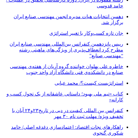
حامد قدوسی
دهمین انتخابات هیات مدیره انجمن مهندسی صنایع ایران
برگزار شد.
جان تازه کسب‌وکار با تغییر استراتژی
رییس پانزدهمین کنفرانس بین‌المللی مهندسی صنایع ایران
مطرح کرد انعطاف‌پذیری از ویژگی‌های ماهیتی رشته
“مهندسی صنایع”
خاطره علی پهلوان خواننده گروه آریان از هفته‌ی مهندسی
صنایع در دانشکده‌ی فنی دانشگاه آزاد واحد جنوب
استراتژیست کیست؟‬/ محمد عبایی
کتاب «تیم ملی بهبود؛ داستانی عاشقانه از یک تحول کسب و
کارانه»
کنفرانس بین المللی کیفیت در دبی در تاریخ۲۳و۲۴ آبان با
تخفیف ویژه/ مهلت ثبت نام ۳۰ مهر
راهکارهای نجات اقتصاد: اعتمادسازی دغدغه اصلی/ حامد
شکوری گنجوی