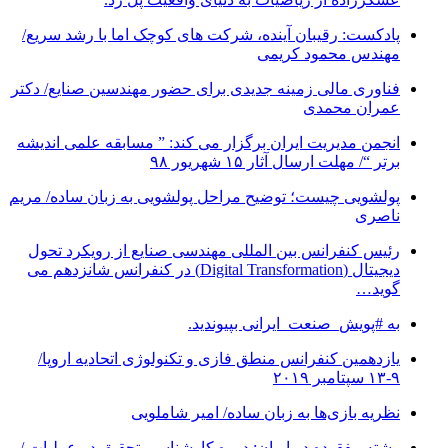
پادکست: رقیبان آینده، شرکت های کوچک اما با رشد سریع/
مهندس محمود کریمی
فناوری مالی زمینه جدیدی برای حضور مهندسین صنایع/ دکتر
عمران محمدی
انجمن مدیریت ایران برگزار می کند: ” مسابقه علمی اندیشه
برتر “/ مهلت ارسال آثار ۱۵ شهریور ۹۸
پولشویی چیست؛ توضیح مراحل پولشویی به زبان ساده/ مریم
ناصری
رئیس کنفرانس بین المللی مهندسی صنایع از رویکرد تحول
دیجیتال (Digital Transformation) در کنفرانس شانزدهم می
گوید…
به #پویش_صنعت_ایرانی بپیوندید.
یازدهمین کنفرانس منطق فازی و تکنولوژی اتحادیه اروپا/
۹-۱۳ سپتامبر ۲۰۱۹
نظریه بازی‌ها به زبان ساده/ امیر شاملویی
رشته مفقوده در ایران: دوره کارشناسی تحقیق در عملیات /