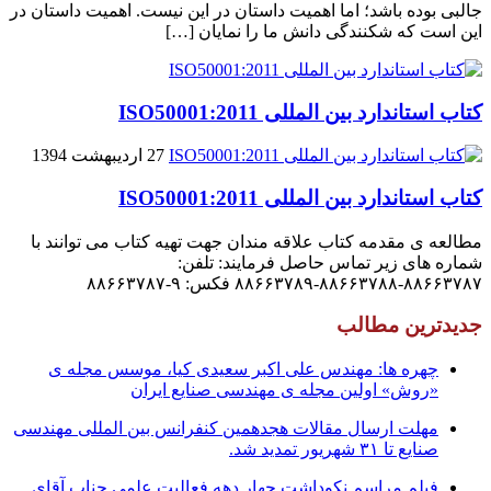
جالبى بوده باشد؛ اما اهمیت داستان در این نیست. اهمیت داستان در
این است که شکنندگى دانش ما را نمایان […]
کتاب استاندارد بین المللی ISO50001:2011
27 اردیبهشت 1394
کتاب استاندارد بین المللی ISO50001:2011
مطالعه ی مقدمه کتاب علاقه مندان جهت تهیه کتاب می توانند با
شماره های زیر تماس حاصل فرمایند: تلفن:
۸۸۶۶۳۷۸۷-۸۸۶۶۳۷۸۸-۸۸۶۶۳۷۸۹ فکس: ۹-۸۸۶۶۳۷۸۷
جدیدترین مطالب
چهره ها: مهندس علی اکبر سعیدی کیا، موسس مجله ی
«روش» اولین مجله ی مهندسی صنایع ایران
مهلت ارسال مقالات هجدهمین کنفرانس بین المللی مهندسی
صنایع تا ۳۱ شهریور تمدید شد.
فیلم مراسم نکوداشت چهار دهه فعالیت علمی جناب آقای