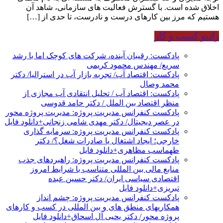
اخلاق شده است. با گسترش فعالیت های سازمانی، شاهد آن
هستیم که مرز بین کارهای درست و نادرست، تا حدی از […]
رادیو کسب و کار
پادکست: رقیبان آینده، شرکت های کوچک اما با رشد
سریع/ مهندس محمود کریمی
پادکست: اقتصاد آب/ تجربه بازار آب در استرالیا/ دکتر
محمد وصال
پادکست: اقتصاد آب / تحلیل انتقادی آب مجازی از
منظر اقتصاد بین الملل / دکتر حامد قدوسی
پادکست کنفرانس مدیریت پروژه: مدیریت پروژه محور
در عصر دیجیتال/ دکتر مهدی شامی زنجانی+دانلود فایل
پادکست کنفرانس مدیریت پروژه: سرمایه گذاری
خارجی؛ ایجاد اشتغال یا صادرات شغل؟/ دکتر
طهماسب مظاهری+دانلود فایل
پادکست کنفرانس مدیریت پروژه: راهبردهای جذب
منابع مالی بین المللی متناسب با شرایط امروز
اقتصادی سیاسی ایران/ دکتر حسین عبده
تبریزی+دانلود فایل
پادکست کنفرانس مدیریت پروژه: چشم انداز
همکاریهای منطق های و بین المللی در کسب و کارهای
پروژه محور/ دکتر یحیی آل اسحاق+دانلود فایل