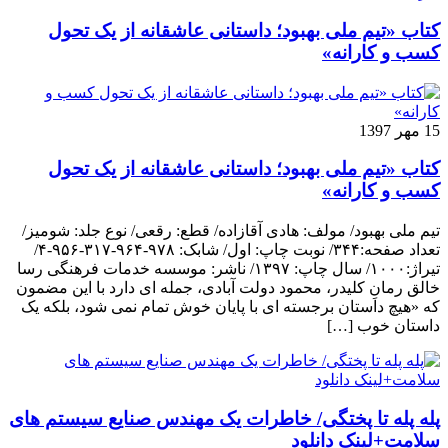
کتاب «تیم ملی بهبود؛ داستانی عاشقانه از یک تحول
کسب و کارانه»
15 مهر 1397
کتاب «تیم ملی بهبود؛ داستانی عاشقانه از یک تحول
کسب و کارانه»
تیم ملی بهبود/ مولف: هادی آقازاده/ قطع: رقعی/ نوع جلد: شومیز/
تعداد صفحه:۳۴۴/ نوبت چاپ: اول/ شابک: ۹۷۸-۹۶۴-۳۱۷-۹۵۶-۴/
تیراژ:۱۰۰۰/ سال چاپ: ۱۳۹۷/ ناشر: موسسه خدمات فرهنگی رسا
خالق رمانِ کلیدر، محمود دولت آبادی، جمله ای دارد با این مضمون
که «هیچ داستان برجسته ای با پایان خوش تمام نمی شود، بلکه یک
داستان خوب […]
پله پله تا پختگی/ خاطرات یک مهندس صنایع سیستم های
سلامت+لینک دانلود