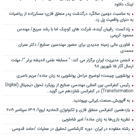
لینک دانلود
به مناسبت دومین سالگرد درگذشت پدر منطق فازی؛ عسکرزاده از ریاضیات
به دنیای واقعیت پل زد.
پادکست: رقیبان آینده، شرکت های کوچک اما با رشد سریع/ مهندس
محمود کریمی
فناوری مالی زمینه جدیدی برای حضور مهندسین صنایع/ دکتر عمران
محمدی
انجمن مدیریت ایران برگزار می کند: ” مسابقه علمی اندیشه برتر “/ مهلت
ارسال آثار ۱۵ شهریور ۹۸
پولشویی چیست؛ توضیح مراحل پولشویی به زبان ساده/ مریم ناصری
رئیس کنفرانس بین المللی مهندسی صنایع از رویکرد تحول دیجیتال (Digital
Transformation) در کنفرانس شانزدهم می گوید…
به #پویش_صنعت_ایرانی بپیوندید.
یازدهمین کنفرانس منطق فازی و تکنولوژی اتحادیه اروپا/ ۹-۱۳ سپتامبر ۲۰۱۹
نظریه بازی‌ها به زبان ساده/ امیر شاملویی
رشته مفقوده در ایران: دوره کارشناسی تحقیق در عملیات /حامد قدوسی