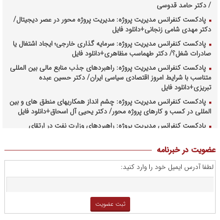
/ دکتر حامد قدوسی
پادکست کنفرانس مدیریت پروژه: مدیریت پروژه محور در عصر دیجیتال/
دکتر مهدی شامی زنجانی+دانلود فایل
پادکست کنفرانس مدیریت پروژه: سرمایه گذاری خارجی؛ ایجاد اشتغال یا
صادرات شغل؟/ دکتر طهماسب مظاهری+دانلود فایل
پادکست کنفرانس مدیریت پروژه: راهبردهای جذب منابع مالی بین المللی
متناسب با شرایط امروز اقتصادی سیاسی ایران/ دکتر حسین عبده
تبریزی+دانلود فایل
پادکست کنفرانس مدیریت پروژه: چشم انداز همکاریهای منطق های و بین
المللی در کسب و کارهای پروژه محور/ دکتر یحیی آل اسحاق+دانلود فایل
پادکست کنفرانس مدیریت پروژه: راهبردهای وزارت نفت در ارتقای
مدیریت طرحهای بالادستی صنعت نفت/ مهندس حبیب الله بیطرف+دانلود
فایل
عضویت در خبرنامه
پادکست کنفرانس مدیریت پروژه: حکمرانی در کسب و کارهای پروژه
لطفا آدرس ایمیل خود را وارد کنید:
محور/ دکتر محمد صبحیه+دانلود فایل
پادکست کنفرانس مدیریت: منتورینگ مدیران ارشد برای ارتقای
شایستگیهای کلیدی در فرایند استراتژی/ دکتر محمد ابویی اردکان+دانلود
فایل صوتی
پادکست کنفرانس مدیریت: چگونه سازمانهای خلاق تری بسازیم/ دکتر