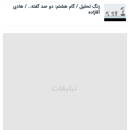
زنگ تحلیل / گام هشتم: دو صد گفته… / هادی
آقازاده