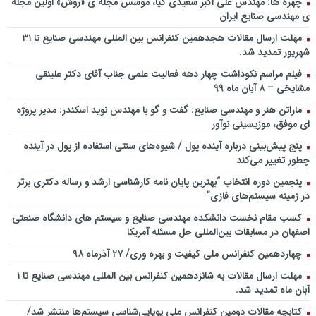
چهره ها: مهندس علی اکبر سعیدی کیا، موسس مجله ی «روش» اولین مجله
ملی توسعه مدیریت پولی و بانکی
ی مهندسی صنایع ایران
سخنرانی دکتر علیرضا فیض بخش با عنوان آینده پژوهی نظام بانکداری / ۹
مهلت ارسال مقالات هجدهمین کنفرانس بین المللی مهندسی صنایع تا ۳۱
بهمن ماه ۹۲
شهریور تمدید شد.
فیلم مراسم نکوداشت چهار دهه فعالیت علمی جناب آقای دکتر علینقی
مشایخی – ۸ آبان ماه ۹۹
ماراتن هنر و مهندسی صنایع: گفت و گو با مهندس نوید اسکندر: مدیر پروژه
ای موفق، موزیسینی نوآور
پنج پیش‌بینی درباره آینده پول / شیوه‌های سنتی استفاده از پول در آینده
چطور تغییر می‌کند
پنجمین دورۀ انتخاب “بهترین پایان ­نامه کارشناسی­ ارشد و رساله دکتری برتر
در زمینه سیستم‌های فازی”
کسب مقام نخست دانشکده مهندسی صنایع و سیستم های دانشگاه صنعتی
اصفهان در مسابقات بین‌المللی حل مسئله آمریکا
چهاردهمین کنفرانس ملی کیفیت و بهره وری/ ۲۷ آذرماه ۹۸
مهلت ارسال مقالات به شانزدهمین کنفرانس بین المللی مهندسی صنایع تا ۱
آبان ماه تمدید شد.
کتابچه مقالات دومین کنفرانس ملی پویایی‌شناسی سیستم‌ها منتشر شد/