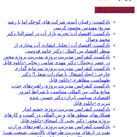
رادیو کسب و کار
پادکست: رقیبان آینده، شرکت های کوچک اما با رشد
سریع/ مهندس محمود کریمی
پادکست: اقتصاد آب/ تجربه بازار آب در استرالیا/ دکتر
محمد وصال
پادکست: اقتصاد آب / تحلیل انتقادی آب مجازی از
منظر اقتصاد بین الملل / دکتر حامد قدوسی
پادکست کنفرانس مدیریت پروژه: مدیریت پروژه محور
در عصر دیجیتال/ دکتر مهدی شامی زنجانی+دانلود فایل
پادکست کنفرانس مدیریت پروژه: سرمایه گذاری
خارجی؛ ایجاد اشتغال یا صادرات شغل؟/ دکتر
طهماسب مظاهری+دانلود فایل
پادکست کنفرانس مدیریت پروژه: راهبردهای جذب
منابع مالی بین المللی متناسب با شرایط امروز
اقتصادی سیاسی ایران/ دکتر حسین عبده
تبریزی+دانلود فایل
پادکست کنفرانس مدیریت پروژه: چشم انداز
همکاریهای منطق های و بین المللی در کسب و کارهای
پروژه محور/ دکتر یحیی آل اسحاق+دانلود فایل
پادکست کنفرانس مدیریت پروژه: راهبردهای وزارت
نفت در ارتقای مدیریت طرحهای بالادستی صنعت نفت/