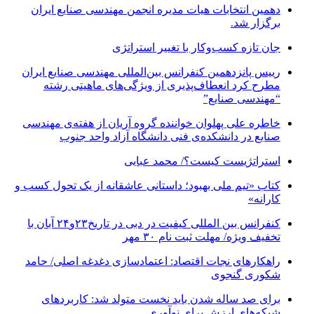
دهمین انتخابات هیات مدیره انجمن مهندسی صنایع ایران
برگزار شد.
جان تازه کسب‌وکار با تغییر استراتژی
رییس پانزدهمین کنفرانس بین‌المللی مهندسی صنایع ایران
مطرح کرد انعطاف‌پذیری از ویژگی‌های ماهیتی رشته
“مهندسی صنایع”
خاطره علی پهلوان خواننده گروه آریان از هفته‌ی مهندسی
صنایع در دانشکده‌ی فنی دانشگاه آزاد واحد جنوب
استراتژیست کیست؟‬/ محمد عبایی
کتاب «تیم ملی بهبود؛ داستانی عاشقانه از یک تحول کسب و
کارانه»
کنفرانس بین المللی کیفیت در دبی در تاریخ۲۳و۲۴ آبان با
تخفیف ویژه/ مهلت ثبت نام ۳۰ مهر
راهکارهای نجات اقتصاد: اعتمادسازی دغدغه اصلی/ حامد
شکوری گنجوی
برای صد ساله شدن باید نخست متولد شد: کاربردهای
شبکه‌های ارزش برای نوآوری