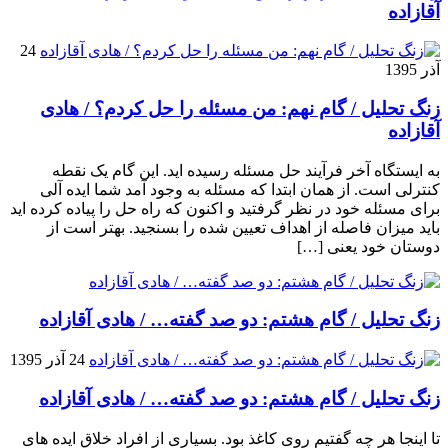
آقازاده
24
آذر 1395
زنگ تحلیل / گام نهم: من مسئله را حل کردم؟ / هادی
آقازاده
به ایستگاه آخر فرآیند حل مسئله رسیده اید. این گام یک نقطه
کنترلی است. از همان ابتدا که مسئله به وجود آمد شما ایده آلی
برای مسئله خود در نظر گرفتید و اکنون که راه حل را پیاده کرده اید
باید میزان فاصله از اهداف تعیین شده را بسنجید. بهتر است از
دوستان خود یعنی […]
زنگ تحلیل / گام هشتم: دو صد گفته… / هادی آقازاده
24 آذر 1395
زنگ تحلیل / گام هشتم: دو صد گفته… / هادی آقازاده
تا اینجا هر چه گفتیم روی کاغذ بود. بسیاری از افراد خلاق ایده های