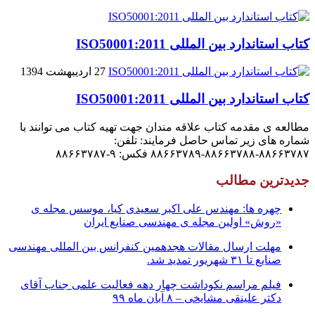
کتاب استاندارد بین المللی ISO50001:2011
27 اردیبهشت 1394
کتاب استاندارد بین المللی ISO50001:2011
مطالعه ی مقدمه کتاب علاقه مندان جهت تهیه کتاب می توانند با
شماره های زیر تماس حاصل فرمایند: تلفن:
۸۸۶۶۳۷۸۷-۸۸۶۶۳۷۸۸-۸۸۶۶۳۷۸۹ فکس: ۹-۸۸۶۶۳۷۸۷
جدیدترین مطالب
چهره ها: مهندس علی اکبر سعیدی کیا، موسس مجله ی
«روش» اولین مجله ی مهندسی صنایع ایران
مهلت ارسال مقالات هجدهمین کنفرانس بین المللی مهندسی
صنایع تا ۳۱ شهریور تمدید شد.
فیلم مراسم نکوداشت چهار دهه فعالیت علمی جناب آقای
دکتر علینقی مشایخی – ۸ آبان ماه ۹۹