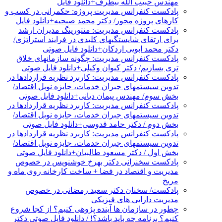
مهندس حبیب الله بیطرف+دانلود فایل
پادکست کنفرانس مدیریت پروژه: حکمرانی در کسب و
کارهای پروژه محور/ دکتر محمد صبحیه+دانلود فایل
پادکست کنفرانس مدیریت: منتورینگ مدیران ارشد
برای ارتقای شایستگیهای کلیدی در فرایند استراتژی/
دکتر محمد ابویی اردکان+دانلود فایل صوتی
پادکست کنفرانس مدیریت: چگونه سازمانهای خلاق
تری بسازیم/ دکتر کیوان وکیلی+دانلود فایل صوتی
پادکست کنفرانس مدیریت: کاربرد نظریه قراردادها در
تدوین سیستمهای جبران خدمات، جایزه نوبل اقتصاد/
بخش سوم/ مهندس پیمان دیانی+دانلود فایل صوتی
پادکست کنفرانس مدیریت: کاربرد نظریه قراردادها در
تدوین سیستمهای جبران خدمات، جایزه نوبل اقتصاد/
بخش دوم / دکتر حامد قدوسی+دانلود فایل صوتی
پادکست کنفرانس مدیریت: کاربرد نظریه قراردادها در
تدوین سیستمهای جبران خدمات، جایزه نوبل اقتصاد/
بخش اول / دکتر مسعود طالبیان+دانلود فایل صوتی
پادکست سخنرانی دکتر بهرخ خوشنویس در خصوص
مدیریت و اقتصاد در فضا + ساخت کارخانه روی ماه و
مریخ
پادکست/ سخنان دکتر سعید رمضانی در خصوص
مدیریت دارایی های فیزیکی
چطور در سازمان ها آینده پژوهی کنیم؟ از کجا شروع
کنیم؟ برنامه چه باید باشد؟! / دانلود فایل صوتی دکتر