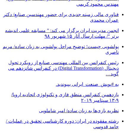
مهندس محمود کریمی
فناوری مالی زمینه جدیدی برای حضور مهندسین صنایع/ دکتر
عمران محمدی
انجمن مدیریت ایران برگزار می کند: ” مسابقه علمی اندیشه
برتر “/ مهلت ارسال آثار ۱۵ شهریور ۹۸
پولشویی چیست؛ توضیح مراحل پولشویی به زبان ساده/ مریم
ناصری
رئیس کنفرانس بین المللی مهندسی صنایع از رویکرد تحول
دیجیتال (Digital Transformation) در کنفرانس شانزدهم می
گوید…
به #پویش_صنعت_ایرانی بپیوندید.
یازدهمین کنفرانس منطق فازی و تکنولوژی اتحادیه اروپا/
۹-۱۳ سپتامبر ۲۰۱۹
نظریه بازی‌ها به زبان ساده/ امیر شاملویی
رشته مفقوده در ایران: دوره کارشناسی تحقیق در عملیات /
حامد قدوسی