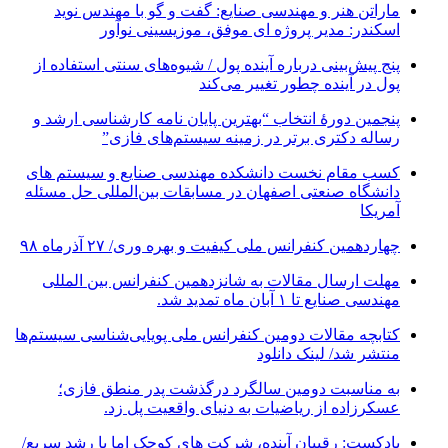
ماراتن هنر و مهندسی صنایع: گفت و گو با مهندس نوید
اسکندر: مدیر پروژه ای موفق، موزیسینی نوآور
پنج پیش‌بینی درباره آینده پول / شیوه‌های سنتی استفاده از
پول در آینده چطور تغییر می‌کند
پنجمین دورۀ انتخاب “بهترین پایان ­نامه کارشناسی­ ارشد و
رساله دکتری برتر در زمینه سیستم‌های فازی”
کسب مقام نخست دانشکده مهندسی صنایع و سیستم های
دانشگاه صنعتی اصفهان در مسابقات بین‌المللی حل مسئله
آمریکا
چهاردهمین کنفرانس ملی کیفیت و بهره وری/ ۲۷ آذرماه ۹۸
مهلت ارسال مقالات به شانزدهمین کنفرانس بین المللی
مهندسی صنایع تا ۱ آبان ماه تمدید شد.
کتابچه مقالات دومین کنفرانس ملی پویایی‌شناسی سیستم‌ها
منتشر شد/ لینک دانلود
به مناسبت دومین سالگرد درگذشت پدر منطق فازی؛
عسکرزاده از ریاضیات به دنیای واقعیت پل زد.
پادکست: رقیبان آینده، شرکت های کوچک اما با رشد سریع/