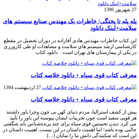
27 شهریور 1396
پله پله تا پختگی/ خاطرات یک مهندس صنایع سیستم های
سلامت+لینک دانلود
این کتاب خاطرات مهندس هادی آقازاده در دوران تحصیل در مقطع
کارشناسی ارشد سیستم های سلامت و مشاهدات او طی کارورزی
در یکی از بیمارستان های تهران است. دانلود کتاب
معرفی کتاب قوی سیاه + دانلود خلاصه کتاب
27 اردیبهشت 1394
معرفی کتاب قوی سیاه + دانلود خلاصه کتاب
پیش از کشف استرالیا، مردم دنیاى کهن بی چون وچرا باور داشتند
هر قویى سفید است چون تجربیات ایشان پیوسته این باور را تأیید
می کرد. دیدن نخستین قوى سیاه براى چند پرنده‌شناس باید شگفتى
جالبى بوده باشد؛ اما اهمیت داستان در این نیست. اهمیت داستان در
این است که شکنندگى دانش ما را نمایان […]