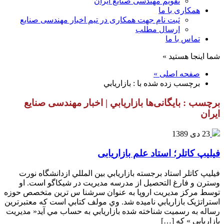
تقویم مهندسی صنایع ایران
همکاری با ما
ثبت نام جهت همکاری در تیم اخبار مهندسی صنایع
ارسال مطلب
تماس با ما
شما اینجا هستید »
صفحه اصلی »
برچسب زده شده با : بازاريابي
برچسب : بایگانی‌ها بازاريابي | اخبار مهندسی صنایع
ایران
23 دی 1389
فیلیپ کاتلر؛ استاد علم بازاریابی
فيليپ كاتلر استاد برجسته بازاريابي بين المللي ازدانشگاه نورت
وسترن و فارغ التحصيل از مدرسه مديريت در شیکاگو است. او
توسط مركز مديريت اروپا به عنوان سرشنا س ترين متخصص حوزه
استراتژیک بازاريابي ناميده شد. وي مولف كتابي است كه معتبرترين
رساله به رسميت شناخته شده بازاريابي به حساب مي آيد« مديريت
بازاريابي » كه […]