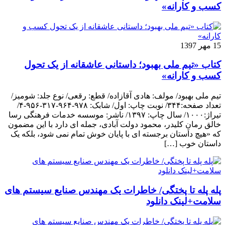
کسب و کارانه»
15 مهر 1397
کتاب «تیم ملی بهبود؛ داستانی عاشقانه از یک تحول
کسب و کارانه»
تیم ملی بهبود/ مولف: هادی آقازاده/ قطع: رقعی/ نوع جلد: شومیز/
تعداد صفحه:۳۴۴/ نوبت چاپ: اول/ شابک: ۹۷۸-۹۶۴-۳۱۷-۹۵۶-۴/
تیراژ:۱۰۰۰/ سال چاپ: ۱۳۹۷/ ناشر: موسسه خدمات فرهنگی رسا
خالق رمانِ کلیدر، محمود دولت آبادی، جمله ای دارد با این مضمون
که «هیچ داستان برجسته ای با پایان خوش تمام نمی شود، بلکه یک
داستان خوب […]
پله پله تا پختگی/ خاطرات یک مهندس صنایع سیستم های
سلامت+لینک دانلود