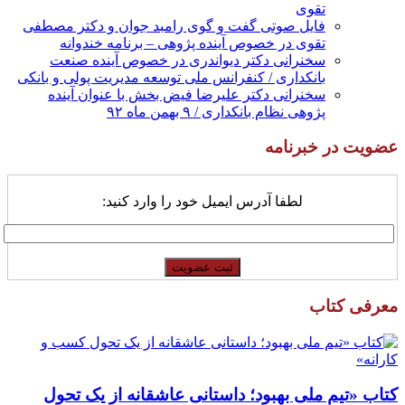
تقوی
فایل صوتی گفت و گوی رامبد جوان و دکتر مصطفی
تقوی در خصوص آینده پژوهی – برنامه خندوانه
سخنرانی دکتر دیواندری در خصوص آینده صنعت
بانکداری / کنفرانس ملی توسعه مدیریت پولی و بانکی
سخنرانی دکتر علیرضا فیض بخش با عنوان آینده
پژوهی نظام بانکداری / ۹ بهمن ماه ۹۲
عضویت در خبرنامه
لطفا آدرس ایمیل خود را وارد کنید:
معرفی کتاب
کتاب «تیم ملی بهبود؛ داستانی عاشقانه از یک تحول