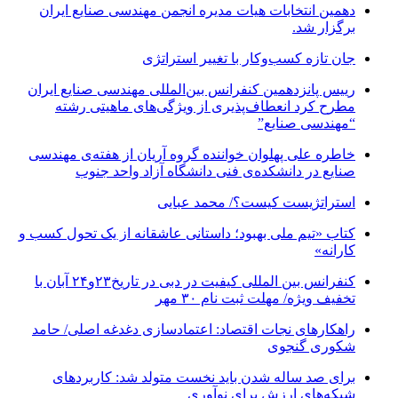
دهمین انتخابات هیات مدیره انجمن مهندسی صنایع ایران
برگزار شد.
جان تازه کسب‌وکار با تغییر استراتژی
رییس پانزدهمین کنفرانس بین‌المللی مهندسی صنایع ایران
مطرح کرد انعطاف‌پذیری از ویژگی‌های ماهیتی رشته
“مهندسی صنایع”
خاطره علی پهلوان خواننده گروه آریان از هفته‌ی مهندسی
صنایع در دانشکده‌ی فنی دانشگاه آزاد واحد جنوب
استراتژیست کیست؟‬/ محمد عبایی
کتاب «تیم ملی بهبود؛ داستانی عاشقانه از یک تحول کسب و
کارانه»
کنفرانس بین المللی کیفیت در دبی در تاریخ۲۳و۲۴ آبان با
تخفیف ویژه/ مهلت ثبت نام ۳۰ مهر
راهکارهای نجات اقتصاد: اعتمادسازی دغدغه اصلی/ حامد
شکوری گنجوی
برای صد ساله شدن باید نخست متولد شد: کاربردهای
شبکه‌های ارزش برای نوآوری