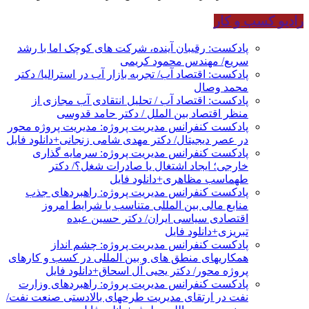
رادیو کسب و کار
پادکست: رقیبان آینده، شرکت های کوچک اما با رشد
سریع/ مهندس محمود کریمی
پادکست: اقتصاد آب/ تجربه بازار آب در استرالیا/ دکتر
محمد وصال
پادکست: اقتصاد آب / تحلیل انتقادی آب مجازی از
منظر اقتصاد بین الملل / دکتر حامد قدوسی
پادکست کنفرانس مدیریت پروژه: مدیریت پروژه محور
در عصر دیجیتال/ دکتر مهدی شامی زنجانی+دانلود فایل
پادکست کنفرانس مدیریت پروژه: سرمایه گذاری
خارجی؛ ایجاد اشتغال یا صادرات شغل؟/ دکتر
طهماسب مظاهری+دانلود فایل
پادکست کنفرانس مدیریت پروژه: راهبردهای جذب
منابع مالی بین المللی متناسب با شرایط امروز
اقتصادی سیاسی ایران/ دکتر حسین عبده
تبریزی+دانلود فایل
پادکست کنفرانس مدیریت پروژه: چشم انداز
همکاریهای منطق های و بین المللی در کسب و کارهای
پروژه محور/ دکتر یحیی آل اسحاق+دانلود فایل
پادکست کنفرانس مدیریت پروژه: راهبردهای وزارت
نفت در ارتقای مدیریت طرحهای بالادستی صنعت نفت/