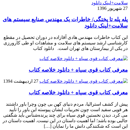
27 شهریور 1396
پله پله تا پختگی/ خاطرات یک مهندس صنایع سیستم های
سلامت+لینک دانلود
این کتاب خاطرات مهندس هادی آقازاده در دوران تحصیل در مقطع
کارشناسی ارشد سیستم های سلامت و مشاهدات او طی کارورزی
در یکی از بیمارستان های تهران است. دانلود کتاب
معرفی کتاب قوی سیاه + دانلود خلاصه کتاب
27 اردیبهشت 1394
معرفی کتاب قوی سیاه + دانلود خلاصه کتاب
پیش از کشف استرالیا، مردم دنیاى کهن بی چون وچرا باور داشتند
هر قویى سفید است چون تجربیات ایشان پیوسته این باور را تأیید
می کرد. دیدن نخستین قوى سیاه براى چند پرنده‌شناس باید شگفتى
جالبى بوده باشد؛ اما اهمیت داستان در این نیست. اهمیت داستان در
این است که شکنندگى دانش ما را نمایان […]