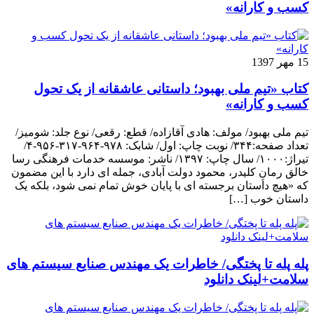
کسب و کارانه»
15 مهر 1397
کتاب «تیم ملی بهبود؛ داستانی عاشقانه از یک تحول
کسب و کارانه»
تیم ملی بهبود/ مولف: هادی آقازاده/ قطع: رقعی/ نوع جلد: شومیز/
تعداد صفحه:۳۴۴/ نوبت چاپ: اول/ شابک: ۹۷۸-۹۶۴-۳۱۷-۹۵۶-۴/
تیراژ:۱۰۰۰/ سال چاپ: ۱۳۹۷/ ناشر: موسسه خدمات فرهنگی رسا
خالق رمانِ کلیدر، محمود دولت آبادی، جمله ای دارد با این مضمون
که «هیچ داستان برجسته ای با پایان خوش تمام نمی شود، بلکه یک
داستان خوب […]
پله پله تا پختگی/ خاطرات یک مهندس صنایع سیستم های
سلامت+لینک دانلود