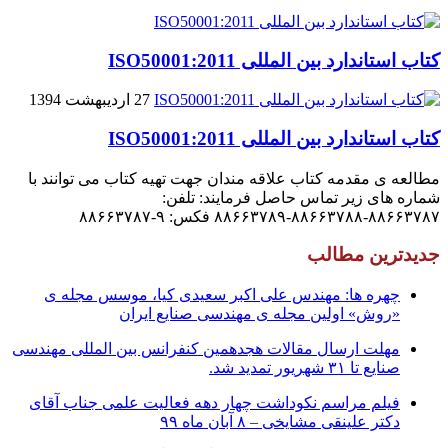
کتاب استاندارد بین المللی ISO50001:2011
27 اردیبهشت 1394
کتاب استاندارد بین المللی ISO50001:2011
مطالعه ی مقدمه کتاب علاقه مندان جهت تهیه کتاب می توانند با
شماره های زیر تماس حاصل فرمایند: تلفن:
۸۸۶۶۳۷۸۷-۸۸۶۶۳۷۸۸-۸۸۶۶۳۷۸۹ فکس: ۹-۸۸۶۶۳۷۸۷
جدیدترین مطالب
چهره ها: مهندس علی اکبر سعیدی کیا، موسس مجله ی
«روش» اولین مجله ی مهندسی صنایع ایران
مهلت ارسال مقالات هجدهمین کنفرانس بین المللی مهندسی
صنایع تا ۳۱ شهریور تمدید شد.
فیلم مراسم نکوداشت چهار دهه فعالیت علمی جناب آقای
دکتر علینقی مشایخی – ۸ آبان ماه ۹۹