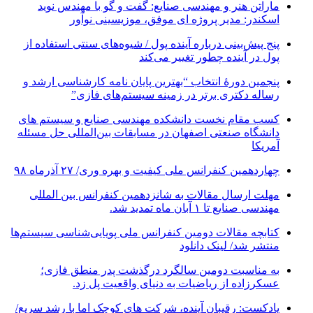
ماراتن هنر و مهندسی صنایع: گفت و گو با مهندس نوید
اسکندر: مدیر پروژه ای موفق، موزیسینی نوآور
پنج پیش‌بینی درباره آینده پول / شیوه‌های سنتی استفاده از
پول در آینده چطور تغییر می‌کند
پنجمین دورۀ انتخاب “بهترین پایان ­نامه کارشناسی­ ارشد و
رساله دکتری برتر در زمینه سیستم‌های فازی”
کسب مقام نخست دانشکده مهندسی صنایع و سیستم های
دانشگاه صنعتی اصفهان در مسابقات بین‌المللی حل مسئله
آمریکا
چهاردهمین کنفرانس ملی کیفیت و بهره وری/ ۲۷ آذرماه ۹۸
مهلت ارسال مقالات به شانزدهمین کنفرانس بین المللی
مهندسی صنایع تا ۱ آبان ماه تمدید شد.
کتابچه مقالات دومین کنفرانس ملی پویایی‌شناسی سیستم‌ها
منتشر شد/ لینک دانلود
به مناسبت دومین سالگرد درگذشت پدر منطق فازی؛
عسکرزاده از ریاضیات به دنیای واقعیت پل زد.
پادکست: رقیبان آینده، شرکت های کوچک اما با رشد سریع/