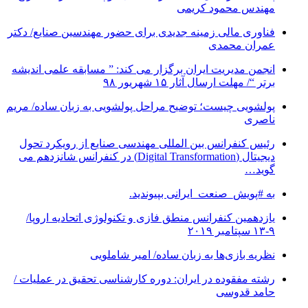
مهندس محمود کریمی
فناوری مالی زمینه جدیدی برای حضور مهندسین صنایع/ دکتر
عمران محمدی
انجمن مدیریت ایران برگزار می کند: ” مسابقه علمی اندیشه
برتر “/ مهلت ارسال آثار ۱۵ شهریور ۹۸
پولشویی چیست؛ توضیح مراحل پولشویی به زبان ساده/ مریم
ناصری
رئیس کنفرانس بین المللی مهندسی صنایع از رویکرد تحول
دیجیتال (Digital Transformation) در کنفرانس شانزدهم می
گوید…
به #پویش_صنعت_ایرانی بپیوندید.
یازدهمین کنفرانس منطق فازی و تکنولوژی اتحادیه اروپا/
۹-۱۳ سپتامبر ۲۰۱۹
نظریه بازی‌ها به زبان ساده/ امیر شاملویی
رشته مفقوده در ایران: دوره کارشناسی تحقیق در عملیات /
حامد قدوسی