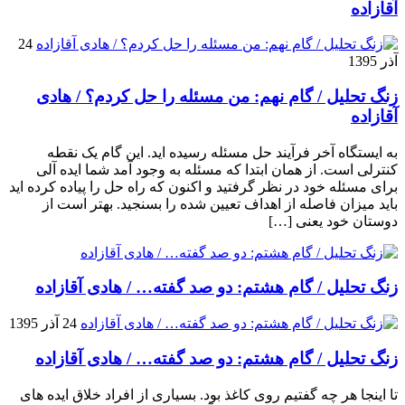
آقازاده
24
آذر 1395
زنگ تحلیل / گام نهم: من مسئله را حل کردم؟ / هادی
آقازاده
به ایستگاه آخر فرآیند حل مسئله رسیده اید. این گام یک نقطه
کنترلی است. از همان ابتدا که مسئله به وجود آمد شما ایده آلی
برای مسئله خود در نظر گرفتید و اکنون که راه حل را پیاده کرده اید
باید میزان فاصله از اهداف تعیین شده را بسنجید. بهتر است از
دوستان خود یعنی […]
زنگ تحلیل / گام هشتم: دو صد گفته… / هادی آقازاده
24 آذر 1395
زنگ تحلیل / گام هشتم: دو صد گفته… / هادی آقازاده
تا اینجا هر چه گفتیم روی کاغذ بود. بسیاری از افراد خلاق ایده های