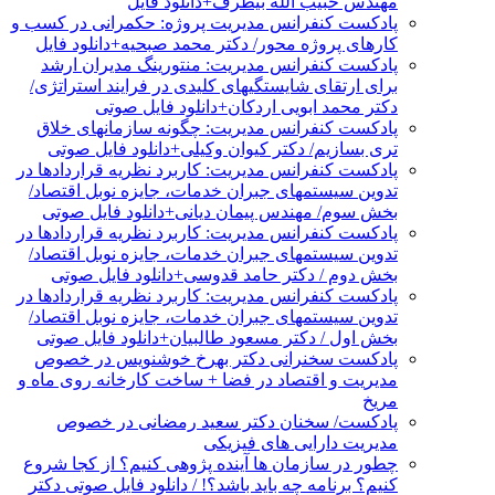
مهندس حبیب الله بیطرف+دانلود فایل
پادکست کنفرانس مدیریت پروژه: حکمرانی در کسب و
کارهای پروژه محور/ دکتر محمد صبحیه+دانلود فایل
پادکست کنفرانس مدیریت: منتورینگ مدیران ارشد
برای ارتقای شایستگیهای کلیدی در فرایند استراتژی/
دکتر محمد ابویی اردکان+دانلود فایل صوتی
پادکست کنفرانس مدیریت: چگونه سازمانهای خلاق
تری بسازیم/ دکتر کیوان وکیلی+دانلود فایل صوتی
پادکست کنفرانس مدیریت: کاربرد نظریه قراردادها در
تدوین سیستمهای جبران خدمات، جایزه نوبل اقتصاد/
بخش سوم/ مهندس پیمان دیانی+دانلود فایل صوتی
پادکست کنفرانس مدیریت: کاربرد نظریه قراردادها در
تدوین سیستمهای جبران خدمات، جایزه نوبل اقتصاد/
بخش دوم / دکتر حامد قدوسی+دانلود فایل صوتی
پادکست کنفرانس مدیریت: کاربرد نظریه قراردادها در
تدوین سیستمهای جبران خدمات، جایزه نوبل اقتصاد/
بخش اول / دکتر مسعود طالبیان+دانلود فایل صوتی
پادکست سخنرانی دکتر بهرخ خوشنویس در خصوص
مدیریت و اقتصاد در فضا + ساخت کارخانه روی ماه و
مریخ
پادکست/ سخنان دکتر سعید رمضانی در خصوص
مدیریت دارایی های فیزیکی
چطور در سازمان ها آینده پژوهی کنیم؟ از کجا شروع
کنیم؟ برنامه چه باید باشد؟! / دانلود فایل صوتی دکتر