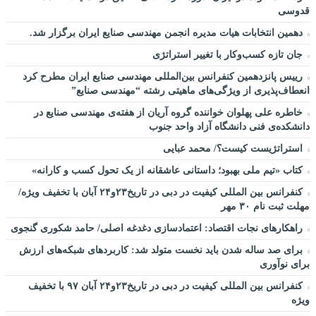
قدوسی
دهمین انتخابات هیات مدیره انجمن مهندسی صنایع ایران برگزار شد.
جان تازه کسب‌وکار با تغییر استراتژی
رییس پانزدهمین کنفرانس بین‌المللی مهندسی صنایع ایران مطرح کرد
انعطاف‌پذیری از ویژگی‌های ماهیتی رشته “مهندسی صنایع”
خاطره علی پهلوان خواننده گروه آریان از هفته‌ی مهندسی صنایع در
دانشکده‌ی فنی دانشگاه آزاد واحد جنوب
استراتژیست کیست؟‬/ محمد عبایی
کتاب «تیم ملی بهبود؛ داستانی عاشقانه از یک تحول کسب و کارانه»
کنفرانس بین المللی کیفیت در دبی در تاریخ۲۳و۲۴ آبان با تخفیف ویژه/
مهلت ثبت نام ۳۰ مهر
راهکارهای نجات اقتصاد: اعتمادسازی دغدغه اصلی/ حامد شکوری گنجوی
برای صد ساله شدن باید نخست متولد شد: کاربردهای شبکه‌های ارزش
برای نوآوری
کنفرانس بین المللی کیفیت در دبی در تاریخ۲۳و۲۴ آبان ۹۷ با تخفیف
ویژه