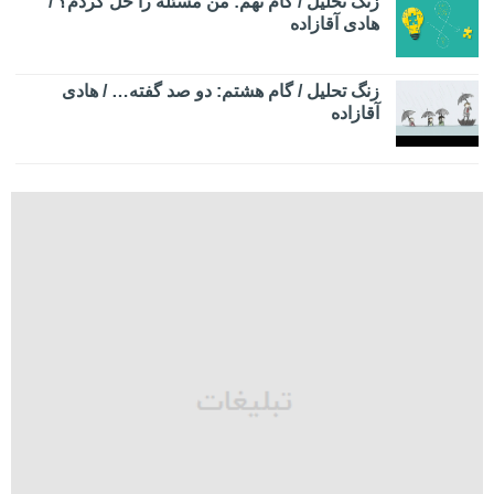
زنگ تحلیل / گام نهم: من مسئله را حل کردم؟ /
هادی آقازاده
زنگ تحلیل / گام هشتم: دو صد گفته… / هادی
آقازاده