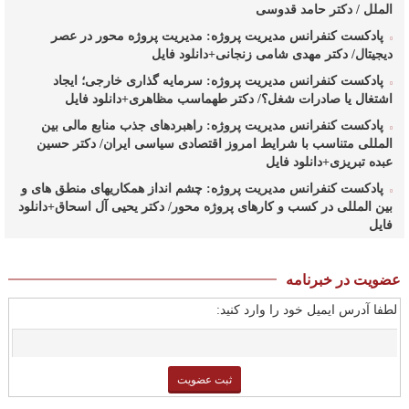
الملل / دکتر حامد قدوسی
پادکست کنفرانس مدیریت پروژه: مدیریت پروژه محور در عصر
دیجیتال/ دکتر مهدی شامی زنجانی+دانلود فایل
پادکست کنفرانس مدیریت پروژه: سرمایه گذاری خارجی؛ ایجاد
اشتغال یا صادرات شغل؟/ دکتر طهماسب مظاهری+دانلود فایل
پادکست کنفرانس مدیریت پروژه: راهبردهای جذب منابع مالی بین
المللی متناسب با شرایط امروز اقتصادی سیاسی ایران/ دکتر حسین
عبده تبریزی+دانلود فایل
پادکست کنفرانس مدیریت پروژه: چشم انداز همکاریهای منطق های و
بین المللی در کسب و کارهای پروژه محور/ دکتر یحیی آل اسحاق+دانلود
فایل
پادکست کنفرانس مدیریت پروژه: راهبردهای وزارت نفت در ارتقای
مدیریت طرحهای بالادستی صنعت نفت/ مهندس حبیب الله
عضویت در خبرنامه
بیطرف+دانلود فایل
لطفا آدرس ایمیل خود را وارد کنید:
پادکست کنفرانس مدیریت پروژه: حکمرانی در کسب و کارهای پروژه
محور/ دکتر محمد صبحیه+دانلود فایل
پادکست کنفرانس مدیریت: منتورینگ مدیران ارشد برای ارتقای
شایستگیهای کلیدی در فرایند استراتژی/ دکتر محمد ابویی اردکان+دانلود
فایل صوتی