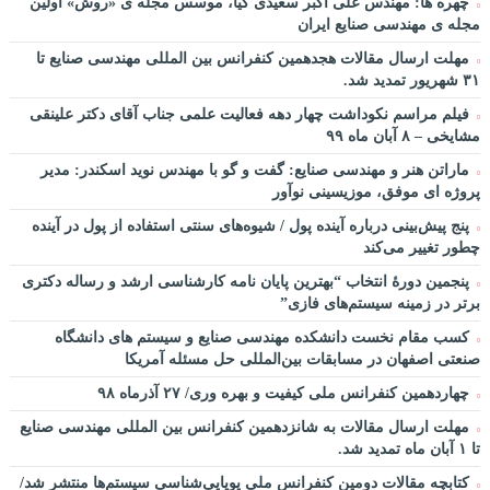
چهره ها: مهندس علی اکبر سعیدی کیا، موسس مجله ی «روش» اولین
سخنرانی دکتر دیواندری در خصوص آینده صنعت بانکداری / کنفرانس
مجله ی مهندسی صنایع ایران
ملی توسعه مدیریت پولی و بانکی
مهلت ارسال مقالات هجدهمین کنفرانس بین المللی مهندسی صنایع تا
سخنرانی دکتر علیرضا فیض بخش با عنوان آینده پژوهی نظام بانکداری
۳۱ شهریور تمدید شد.
/ ۹ بهمن ماه ۹۲
فیلم مراسم نکوداشت چهار دهه فعالیت علمی جناب آقای دکتر علینقی
مشایخی – ۸ آبان ماه ۹۹
ماراتن هنر و مهندسی صنایع: گفت و گو با مهندس نوید اسکندر: مدیر
پروژه ای موفق، موزیسینی نوآور
پنج پیش‌بینی درباره آینده پول / شیوه‌های سنتی استفاده از پول در آینده
چطور تغییر می‌کند
پنجمین دورۀ انتخاب “بهترین پایان ­نامه کارشناسی­ ارشد و رساله دکتری
برتر در زمینه سیستم‌های فازی”
کسب مقام نخست دانشکده مهندسی صنایع و سیستم های دانشگاه
صنعتی اصفهان در مسابقات بین‌المللی حل مسئله آمریکا
چهاردهمین کنفرانس ملی کیفیت و بهره وری/ ۲۷ آذرماه ۹۸
مهلت ارسال مقالات به شانزدهمین کنفرانس بین المللی مهندسی صنایع
تا ۱ آبان ماه تمدید شد.
کتابچه مقالات دومین کنفرانس ملی پویایی‌شناسی سیستم‌ها منتشر شد/