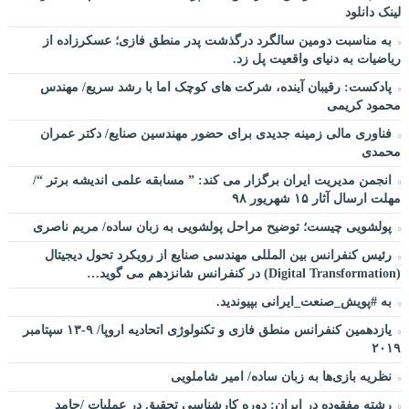
لینک دانلود
به مناسبت دومین سالگرد درگذشت پدر منطق فازی؛ عسکرزاده از
ریاضیات به دنیای واقعیت پل زد.
پادکست: رقیبان آینده، شرکت های کوچک اما با رشد سریع/ مهندس
محمود کریمی
فناوری مالی زمینه جدیدی برای حضور مهندسین صنایع/ دکتر عمران
محمدی
انجمن مدیریت ایران برگزار می کند: ” مسابقه علمی اندیشه برتر “/
مهلت ارسال آثار ۱۵ شهریور ۹۸
پولشویی چیست؛ توضیح مراحل پولشویی به زبان ساده/ مریم ناصری
رئیس کنفرانس بین المللی مهندسی صنایع از رویکرد تحول دیجیتال
(Digital Transformation) در کنفرانس شانزدهم می گوید…
به #پویش_صنعت_ایرانی بپیوندید.
یازدهمین کنفرانس منطق فازی و تکنولوژی اتحادیه اروپا/ ۹-۱۳ سپتامبر
۲۰۱۹
نظریه بازی‌ها به زبان ساده/ امیر شاملویی
رشته مفقوده در ایران: دوره کارشناسی تحقیق در عملیات /حامد