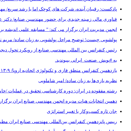
پادکست: رقیبان آینده، شرکت های کوچک اما با رشد سریع/ م
فناوری مالی زمینه جدیدی برای حضور مهندسین صنایع/ دکتر 
انجمن مدیریت ایران برگزار می کند: ” مسابقه علمی اندیشه برتر “/ مهلت
پولشویی چیست؛ توضیح مراحل پولشویی به زبان ساده/ مریم 
رئیس کنفرانس بین المللی مهندسی صنایع از رویکرد تحول دیجیتال (Digital Transformation) در کنفرانس شانزدهم 
به #پویش_صنعت_ایرانی بپیوندید.
یازدهمین کنفرانس منطق فازی و تکنولوژی اتحادیه اروپا/ ۹-۱۳ سپتامبر ۲۰۱۹
نظریه بازی‌ها به زبان ساده/ امیر شاملویی
رشته مفقوده در ایران: دوره کارشناسی تحقیق در عملیات /حا
دهمین انتخابات هیات مدیره انجمن مهندسی صنایع ایران برگزار
جان تازه کسب‌وکار با تغییر استراتژی
رییس پانزدهمین کنفرانس بین‌المللی مهندسی صنایع ایران مطر