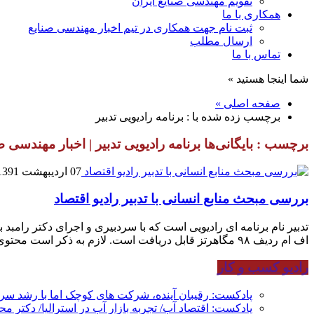
تقویم مهندسی صنایع ایران
همکاری با ما
ثبت نام جهت همکاری در تیم اخبار مهندسی صنایع
ارسال مطلب
تماس با ما
شما اینجا هستید »
صفحه اصلی »
برچسب زده شده با : برنامه رادیویی تدبیر
برچسب : بایگانی‌ها برنامه رادیویی تدبیر | اخبار مهندسی ص
07 اردیبهشت 1391
بررسی مبحث منابع انسانی با تدبیر رادیو اقتصاد
اف ام ردیف ۹۸ مگاهرتز قابل دریافت است. لازم به ذکر است محتوی مکتوب این […]
رادیو کسب و کار
پادکست: رقیبان آینده، شرکت های کوچک اما با رشد س
پادکست: اقتصاد آب/ تجربه بازار آب در استرالیا/ دکتر م