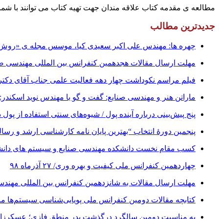
مطالعه ی مقدمه کتاب علاقه مندان جهت تهیه کتاب می توانند با شماره های زیر تماس حاصل فرماین
جدیدترین مطالب
چهره ها: مهندس علی اکبر سعیدی کیا، موسس مجله ی «روش» 
مهلت ارسال مقالات هجدهمین کنفرانس بین المللی مهندسی صنایع تا ۳۱ شهریور ت
فیلم مراسم نکوداشت چهار دهه فعالیت علمی جناب آقای دکتر علینقی مش
ماراتن هنر و مهندسی صنایع: گفت و گو با مهندس نوید اسکندر:
پنج پیش‌بینی درباره آینده پول / شیوه‌های سنتی استفاده از پول 
پنجمین دورۀ انتخاب “بهترین پایان ­نامه کارشناسی­ ارشد و رس
کسب مقام نخست دانشکده مهندسی صنایع و سیستم های دانشگا
چهاردهمین کنفرانس ملی کیفیت و بهره وری/ ۲۷ آذرماه ۹۸
مهلت ارسال مقالات به شانزدهمین کنفرانس بین المللی مهندسی صنایع تا ۱ آبان 
کتابچه مقالات دومین کنفرانس ملی پویایی‌شناسی سیستم‌ها منت
به مناسبت دومین سالگرد درگذشت پدر منطق فازی؛ عسکرزاده ا