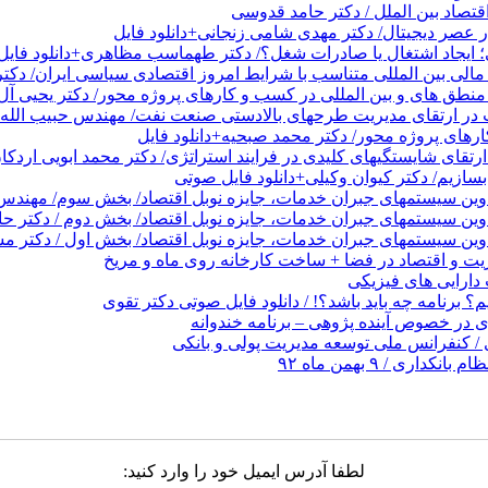
قتصاد بین الملل / دکتر حامد قدوسی
عصر دیجیتال/ دکتر مهدی شامی زنجانی+دانلود فایل
 ایجاد اشتغال یا صادرات شغل؟/ دکتر طهماسب مظاهری+دانلود فایل
الی بین المللی متناسب با شرایط امروز اقتصادی سیاسی ایران/ دکتر
نطق های و بین المللی در کسب و کارهای پروژه محور/ دکتر یحیی آل 
در ارتقای مدیریت طرحهای بالادستی صنعت نفت/ مهندس حبیب الله 
های پروژه محور/ دکتر محمد صبحیه+دانلود فایل
تقای شایستگیهای کلیدی در فرایند استراتژی/ دکتر محمد ابویی اردکا
ازیم/ دکتر کیوان وکیلی+دانلود فایل صوتی
دوین سیستمهای جبران خدمات، جایزه نوبل اقتصاد/ بخش سوم/ مهندس پ
دوین سیستمهای جبران خدمات، جایزه نوبل اقتصاد/ بخش دوم / دکتر ح
وین سیستمهای جبران خدمات، جایزه نوبل اقتصاد/ بخش اول / دکتر مس
 و اقتصاد در فضا + ساخت کارخانه روی ماه و مریخ
ارایی های فیزیکی
 برنامه چه باید باشد؟! / دانلود فایل صوتی دکتر تقوی
در خصوص آینده پژوهی – برنامه خندوانه
/ کنفرانس ملی توسعه مدیریت پولی و بانکی
 / ۹ بهمن ماه ۹۲
لطفا آدرس ایمیل خود را وارد کنید: