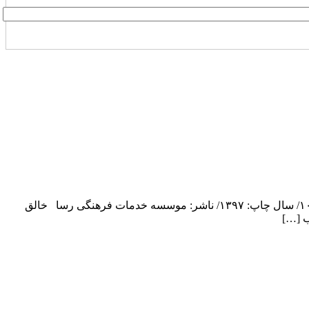
تیم ملی بهبود/ مولف: هادی آقازاده/ قطع: رقعی/ نوع جلد: شومیز/ تعداد صفحه:۳۴۴/ نوبت چاپ: اول/ شابک: ۹۷۸-۹۶۴-۳۱۷-۹۵۶-۴/ تیراژ:۱۰۰۰/ سال چاپ: ۱۳۹۷/ ناشر: موسسه خدمات فرهنگی رسا خالق
ب […]