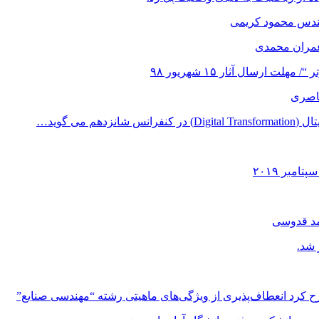
هندس محمود کریمی
عمران محمدی
 ارسال آثار ۱۵ شهریور ۹۸
ناصری
می گوید…
مد قدوسی
 شد.
ح کرد انعطاف‌پذیری از ویژگی‌های ماهیتی رشته “مهندسی صنایع”