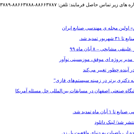
د: تلفن: ۸۸۶۶۳۷۸۷-۸۸۶۶۳۷۸۸-۸۸۶۶۳۷۸۹ فکس: ۹-۸۸۶۶۳۷۸۷
اولین مجله ی مهندسی صنایع ایران
مدید شد.
ایخی – ۸ آبان ماه ۹۹
 مدیر پروژه ای موفق، موزیسینی نوآور
در آینده چطور تغییر می‌کند
اله دکتری برتر در زمینه سیستم‌های فازی”
ه صنعتی اصفهان در مسابقات بین‌المللی حل مسئله آمریکا
ماه تمدید شد.
شر شد/ لینک دانلود
ز ریاضیات به دنیای واقعیت پل زد.