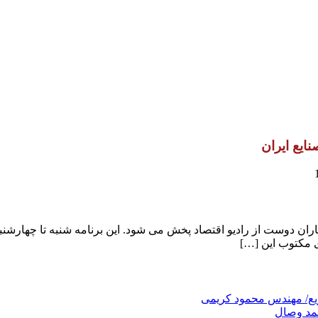
نایع ایران
ریع/ مهندس محمود کریمی
حمد وصال