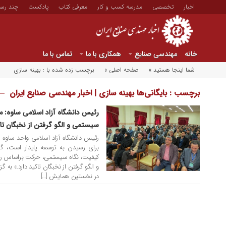
اخبار
تخصصی
مدرسه کسب و کار
معرفی کتاب
پادکست
چند رسا
خانه
مهندسی صنایع
همکاری با ما
تماس با ما
شما اینجا هستید »
صفحه اصلی »
برچسب زده شده با : بهینه سازی
برچسب : بایگانی‌ها بهینه سازی | اخبار مهندسی صنایع ایران
رئیس دانشگاه آزاد اسلامی ساوه: مه
۱۲ بهمن ۱۳۹۴
سیستمی و الگو گرفتن از نخبگان تاک
رئیس دانشگاه آزاد اسلامی واحد ساوه ب
برای رسیدن به توسعه پایدار است، گفت
کیفیت، نگاه سیستمی، حرکت براساس راه
و الگو گرفتن از نخبگان تاکید دارد.» به گ
در نخستین همایش […]