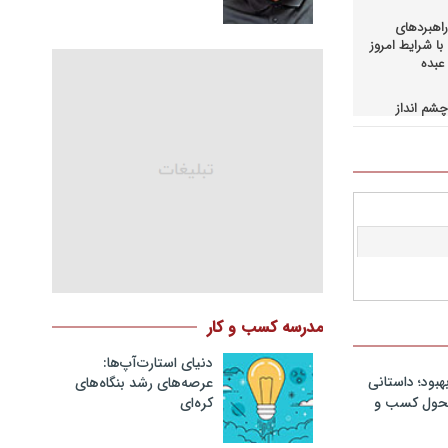
اهبردهای
ا شرایط امروز
عبده
شم انداز
در کسب و
حاق+دانلود
اهبردهای
ی بالادستی
+دانلود فایل
کمرانی در
مد
نگ مدیران
مدرسه کسب و کار
در فرایند
نلود فایل
دنیای استارت‌آپ‌ها:
هبود؛ داستانی
عرصه‌های رشد بنگاه‌های
سازمانهای
کره‌ای‌
 تحول کسب و
دانلود فایل