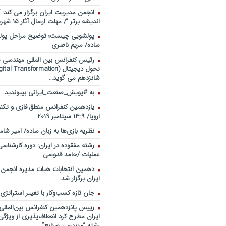
انجمن مدیریت ایران برگزار می کند: 
اندیشه برتر “/ مهلت ارسال آثار ۱۵ شهریور ۹۸
پولشویی چیست؛ توضیح مراحل پولش
ساده/ مریم ناصری
رئیس کنفرانس بین المللی مهندسی صن
شانزدهم می گوید…
به #پویش_صنعت_ایرانی بپیوندید.
یازدهمین کنفرانس منطق فازی و تکنو
اروپا/ ۹-۱۳ سپتامبر ۲۰۱۹
نظریه بازی‌ها به زبان ساده/ امیر شام
رشته مفقوده در ایران: دوره کارشناس
عملیات /حامد قدوسی
دهمین انتخابات هیات مدیره انجمن
ایران برگزار شد.
جان تازه کسب‌وکار با تغییر استراتژی
رییس پانزدهمین کنفرانس بین‌الملل
ایران مطرح کرد انعطاف‌پذیری از ویژگ
رشته “مهندسی صنایع”