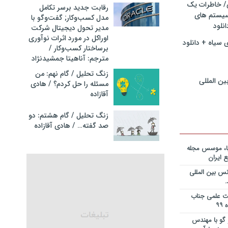
ی/ خاطرات یک
ریه قراردادها
رقابت جدید برسر تکامل
جایزه نوبل
سیستم های
مدل کسب‌و‌کار; گفت‌وگو با
انی+دانلود
نلود
مدیر تحول دیجیتال شرکت
اوراکل در مورد اثرات نوآوری
 سیاه + دانلود
ریه قراردادها
برساختار کسب‌وکار /
جایزه نوبل
مترجم: آناهیتا جمشیدنژاد
ی+دانلود فایل
زنگ تحلیل / گام نهم: من
ین المللی
مسئله را حل کردم؟ / هادی
ریه قراردادها
آقازاده
جایزه نوبل
یان+دانلود
زنگ تحلیل / گام هشتم: دو
صد گفته… / هادی آقازاده
نویس در
ساخت کارخانه
یا، موسس مجله
 ایران
انی در خصوص
س بین المللی
یم؟ از کجا
انلود فایل
یت علمی جناب
 و دکتر
گو با مهندس
ی – برنامه