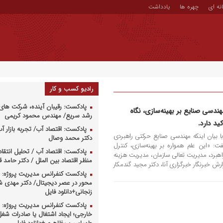
نه ای
چهره ها
یادداشت
رادیو کسب و کار
پادکست: رقیبان آینده، شرکت های 
ندسی صنایع بر بهینه‌سازی، نگاه
رشد سریع/ مهندس محمود کریمی
ید دارد.
پادکست: اقتصاد آب/ تجربه بازار آب 
ا بیان اینکه مهندسی صنایع حرکتی راهبردی
دکتر محمد وصال
: «این علم همواره بر بهینه‌سازی، کنترل
پادکست: اقتصاد آب / تحلیل انتقا
برد، مدیریت تعالی سازمان، مدیریت هزینه
منظر اقتصاد بین الملل / دکتر حامد
زارش خبرنگار خبرگزاری آنا، دکتر مجید گندمکار
پادکست کنفرانس مدیریت پروژه: م
محور در عصر دیجیتال/ دکتر مهدی 
زنجانی+دانلود فایل
پادکست کنفرانس مدیریت پروژه: س
خارجی؛ ایجاد اشتغال یا صادرات شغل