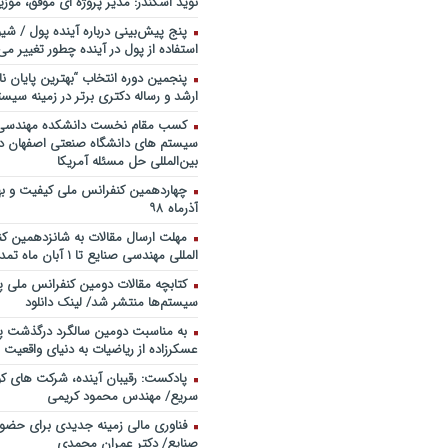
نوید اسکندر: مدیر پروژه ای موفق، موزی
خندوانه
پنج پیش‌بینی درباره آینده پول / شی
سخنرانی دکتر دیواندری در خصوص
استفاده از پول در آینده چطور تغییر می‌
بانکداری / کنفرانس ملی توسعه مدی
بانکی
پنجمین دورۀ انتخاب “بهترین پایان ­نا
ارشد و رساله دکتری برتر در زمینه سیست
سخنرانی دکتر علیرضا فیض بخش با
پژوهی نظام بانکداری / ۹ بهمن ماه ۹۲
کسب مقام نخست دانشکده مهندسی 
سیستم های دانشگاه صنعتی اصفهان در
بین‌المللی حل مسئله آمریکا
آذرماه ۹۸
مهلت ارسال مقالات به شانزدهمین ک
المللی مهندسی صنایع تا ۱ آبان ماه تمدید شد.
کتابچه مقالات دومین کنفرانس ملی پ
سیستم‌ها منتشر شد/ لینک دانلود
به مناسبت دومین سالگرد درگذشت پد
عسکرزاده از ریاضیات به دنیای واقعیت پ
پادکست: رقیبان آینده، شرکت های کو
سریع/ مهندس محمود کریمی
فناوری مالی زمینه جدیدی برای حضو
صنایع/ دکتر عمران محمدی