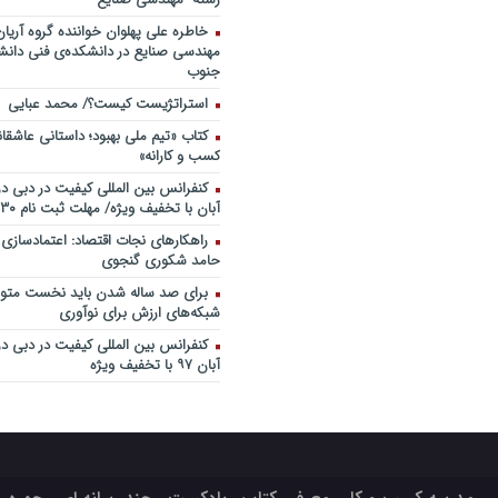
خاطره علی پهلوان خواننده گروه آریان
مهندسی صنایع در دانشکده‌ی فنی دانشگ
جنوب
استراتژیست کیست؟‬/ محمد عبایی
کتاب «تیم ملی بهبود؛ داستانی عاشقا
کسب و کارانه»
آبان با تخفیف ویژه/ مهلت ثبت نام ۳۰ مهر
راهکارهای نجات اقتصاد: اعتمادسازی
حامد شکوری گنجوی
برای صد ساله شدن باید نخست متولد
شبکه‌های ارزش برای نوآوری
آبان ۹۷ با تخفیف ویژه