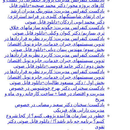
کارهای پروژه محور/ دکتر محمد صبحیه+دانلود فایل
پادکست کنفرانس مدیریت: منتورینگ مدیران ارشد
برای ارتقای شایستگیهای کلیدی در فرایند استراتژی/
دکتر محمد ابویی اردکان+دانلود فایل صوتی
پادکست کنفرانس مدیریت: چگونه سازمانهای خلاق
تری بسازیم/ دکتر کیوان وکیلی+دانلود فایل صوتی
پادکست کنفرانس مدیریت: کاربرد نظریه قراردادها در
تدوین سیستمهای جبران خدمات، جایزه نوبل اقتصاد/
بخش سوم/ مهندس پیمان دیانی+دانلود فایل صوتی
پادکست کنفرانس مدیریت: کاربرد نظریه قراردادها در
تدوین سیستمهای جبران خدمات، جایزه نوبل اقتصاد/
بخش دوم / دکتر حامد قدوسی+دانلود فایل صوتی
پادکست کنفرانس مدیریت: کاربرد نظریه قراردادها در
تدوین سیستمهای جبران خدمات، جایزه نوبل اقتصاد/
بخش اول / دکتر مسعود طالبیان+دانلود فایل صوتی
پادکست سخنرانی دکتر بهرخ خوشنویس در خصوص
مدیریت و اقتصاد در فضا + ساخت کارخانه روی ماه و
مریخ
پادکست/ سخنان دکتر سعید رمضانی در خصوص
مدیریت دارایی های فیزیکی
چطور در سازمان ها آینده پژوهی کنیم؟ از کجا شروع
کنیم؟ برنامه چه باید باشد؟! / دانلود فایل صوتی دکتر
تقوی