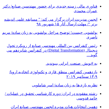
فناوری مالی زمینه جدیدی برای حضور مهندسین صنایع/ دکتر
عمران محمدی
انجمن مدیریت ایران برگزار می کند: ” مسابقه علمی اندیشه
برتر “/ مهلت ارسال آثار ۱۵ شهریور ۹۸
پولشویی چیست؛ توضیح مراحل پولشویی به زبان ساده/ مریم
ناصری
رئیس کنفرانس بین المللی مهندسی صنایع از رویکرد تحول
دیجیتال (Digital Transformation) در کنفرانس شانزدهم می
گوید…
به #پویش_صنعت_ایرانی بپیوندید.
یازدهمین کنفرانس منطق فازی و تکنولوژی اتحادیه اروپا/
۹-۱۳ سپتامبر ۲۰۱۹
نظریه بازی‌ها به زبان ساده/ امیر شاملویی
رشته مفقوده در ایران: دوره کارشناسی تحقیق در عملیات /
حامد قدوسی
دهمین انتخابات هیات مدیره انجمن مهندسی صنایع ایران