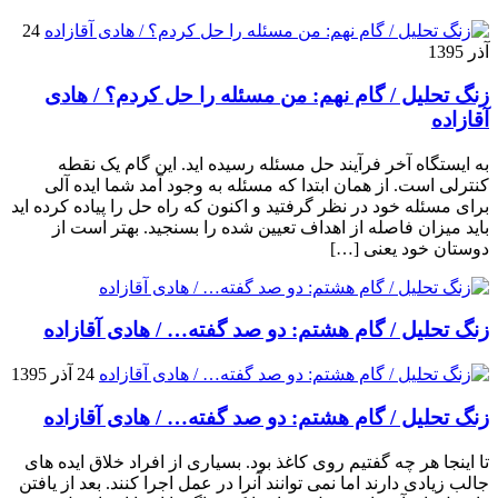
24
آذر 1395
زنگ تحلیل / گام نهم: من مسئله را حل کردم؟ / هادی
آقازاده
به ایستگاه آخر فرآیند حل مسئله رسیده اید. این گام یک نقطه
کنترلی است. از همان ابتدا که مسئله به وجود آمد شما ایده آلی
برای مسئله خود در نظر گرفتید و اکنون که راه حل را پیاده کرده اید
باید میزان فاصله از اهداف تعیین شده را بسنجید. بهتر است از
دوستان خود یعنی […]
زنگ تحلیل / گام هشتم: دو صد گفته… / هادی آقازاده
24 آذر 1395
زنگ تحلیل / گام هشتم: دو صد گفته… / هادی آقازاده
تا اینجا هر چه گفتیم روی کاغذ بود. بسیاری از افراد خلاق ایده های
جالب زیادی دارند اما نمی توانند آنرا در عمل اجرا کنند. بعد از یافتن