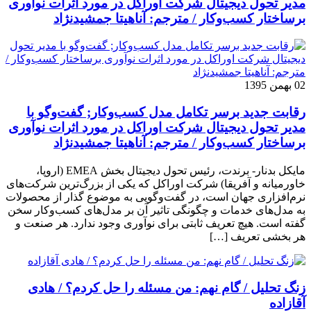
مدیر تحول دیجیتال شرکت اوراکل در مورد اثرات نوآوری
برساختار کسب‌وکار / مترجم: آناهیتا جمشیدنژاد
02 بهمن 1395
رقابت جدید برسر تکامل مدل کسب‌و‌کار; گفت‌وگو با
مدیر تحول دیجیتال شرکت اوراکل در مورد اثرات نوآوری
برساختار کسب‌وکار / مترجم: آناهیتا جمشیدنژاد
مایکل بدنار- برندت، رئیس تحول دیجیتال بخش EMEA (اروپا،
خاورمیانه و آفریقا) شرکت اوراکل که یکی از بزرگ‌ترین شرکت‌های
نرم‌افزاری جهان است، در گفت‌وگویی به موضوع گذار از محصولات
به مدل‌های خدمات و چگونگی تاثیر آن بر مدل‌های کسب‌و‌کار سخن
گفته است. هیچ تعریف ثابتی برای نوآوری وجود ندارد. هر صنعت و
هر بخشی تعریف […]
زنگ تحلیل / گام نهم: من مسئله را حل کردم؟ / هادی
آقازاده