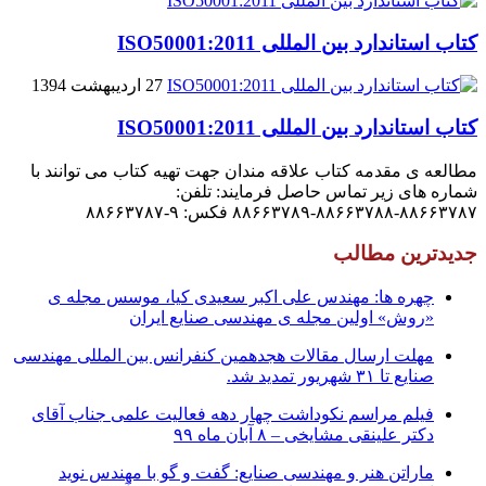
کتاب استاندارد بین المللی ISO50001:2011
27 اردیبهشت 1394
کتاب استاندارد بین المللی ISO50001:2011
مطالعه ی مقدمه کتاب علاقه مندان جهت تهیه کتاب می توانند با
شماره های زیر تماس حاصل فرمایند: تلفن:
۸۸۶۶۳۷۸۷-۸۸۶۶۳۷۸۸-۸۸۶۶۳۷۸۹ فکس: ۹-۸۸۶۶۳۷۸۷
جدیدترین مطالب
چهره ها: مهندس علی اکبر سعیدی کیا، موسس مجله ی
«روش» اولین مجله ی مهندسی صنایع ایران
مهلت ارسال مقالات هجدهمین کنفرانس بین المللی مهندسی
صنایع تا ۳۱ شهریور تمدید شد.
فیلم مراسم نکوداشت چهار دهه فعالیت علمی جناب آقای
دکتر علینقی مشایخی – ۸ آبان ماه ۹۹
ماراتن هنر و مهندسی صنایع: گفت و گو با مهندس نوید