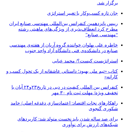
برگزار شد.
جان تازه کسب‌وکار با تغییر استراتژی
رییس پانزدهمین کنفرانس بین‌المللی مهندسی صنایع ایران
مطرح کرد انعطاف‌پذیری از ویژگی‌های ماهیتی رشته
“مهندسی صنایع”
خاطره علی پهلوان خواننده گروه آریان از هفته‌ی مهندسی
صنایع در دانشکده‌ی فنی دانشگاه آزاد واحد جنوب
استراتژیست کیست؟‬/ محمد عبایی
کتاب «تیم ملی بهبود؛ داستانی عاشقانه از یک تحول کسب و
کارانه»
کنفرانس بین المللی کیفیت در دبی در تاریخ۲۳و۲۴ آبان با
تخفیف ویژه/ مهلت ثبت نام ۳۰ مهر
راهکارهای نجات اقتصاد: اعتمادسازی دغدغه اصلی/ حامد
شکوری گنجوی
برای صد ساله شدن باید نخست متولد شد: کاربردهای
شبکه‌های ارزش برای نوآوری