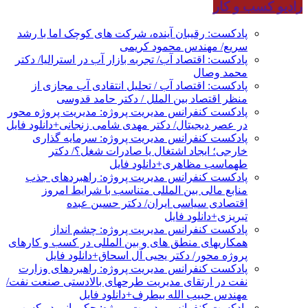
رادیو کسب و کار
پادکست: رقیبان آینده، شرکت های کوچک اما با رشد
سریع/ مهندس محمود کریمی
پادکست: اقتصاد آب/ تجربه بازار آب در استرالیا/ دکتر
محمد وصال
پادکست: اقتصاد آب / تحلیل انتقادی آب مجازی از
منظر اقتصاد بین الملل / دکتر حامد قدوسی
پادکست کنفرانس مدیریت پروژه: مدیریت پروژه محور
در عصر دیجیتال/ دکتر مهدی شامی زنجانی+دانلود فایل
پادکست کنفرانس مدیریت پروژه: سرمایه گذاری
خارجی؛ ایجاد اشتغال یا صادرات شغل؟/ دکتر
طهماسب مظاهری+دانلود فایل
پادکست کنفرانس مدیریت پروژه: راهبردهای جذب
منابع مالی بین المللی متناسب با شرایط امروز
اقتصادی سیاسی ایران/ دکتر حسین عبده
تبریزی+دانلود فایل
پادکست کنفرانس مدیریت پروژه: چشم انداز
همکاریهای منطق های و بین المللی در کسب و کارهای
پروژه محور/ دکتر یحیی آل اسحاق+دانلود فایل
پادکست کنفرانس مدیریت پروژه: راهبردهای وزارت
نفت در ارتقای مدیریت طرحهای بالادستی صنعت نفت/
مهندس حبیب الله بیطرف+دانلود فایل
پادکست کنفرانس مدیریت پروژه: حکمرانی در کسب و