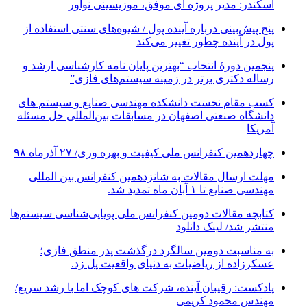
اسکندر: مدیر پروژه ای موفق، موزیسینی نوآور
پنج پیش‌بینی درباره آینده پول / شیوه‌های سنتی استفاده از
پول در آینده چطور تغییر می‌کند
پنجمین دورۀ انتخاب “بهترین پایان ­نامه کارشناسی­ ارشد و
رساله دکتری برتر در زمینه سیستم‌های فازی”
کسب مقام نخست دانشکده مهندسی صنایع و سیستم های
دانشگاه صنعتی اصفهان در مسابقات بین‌المللی حل مسئله
آمریکا
چهاردهمین کنفرانس ملی کیفیت و بهره وری/ ۲۷ آذرماه ۹۸
مهلت ارسال مقالات به شانزدهمین کنفرانس بین المللی
مهندسی صنایع تا ۱ آبان ماه تمدید شد.
کتابچه مقالات دومین کنفرانس ملی پویایی‌شناسی سیستم‌ها
منتشر شد/ لینک دانلود
به مناسبت دومین سالگرد درگذشت پدر منطق فازی؛
عسکرزاده از ریاضیات به دنیای واقعیت پل زد.
پادکست: رقیبان آینده، شرکت های کوچک اما با رشد سریع/
مهندس محمود کریمی