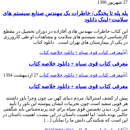
27 شهریور 1396
پله پله تا پختگی/ خاطرات یک مهندس صنایع سیستم های
سلامت+لینک دانلود
این کتاب خاطرات مهندس هادی آقازاده در دوران تحصیل در مقطع
کارشناسی ارشد سیستم های سلامت و مشاهدات او طی کارورزی
در یکی از بیمارستان های تهران است. دانلود کتاب
معرفی کتاب قوی سیاه + دانلود خلاصه کتاب
27 اردیبهشت 1394
معرفی کتاب قوی سیاه + دانلود خلاصه کتاب
پیش از کشف استرالیا، مردم دنیاى کهن بی چون وچرا باور داشتند
هر قویى سفید است چون تجربیات ایشان پیوسته این باور را تأیید
می کرد. دیدن نخستین قوى سیاه براى چند پرنده‌شناس باید شگفتى
جالبى بوده باشد؛ اما اهمیت داستان در این نیست. اهمیت داستان در
این است که شکنندگى دانش ما را نمایان […]