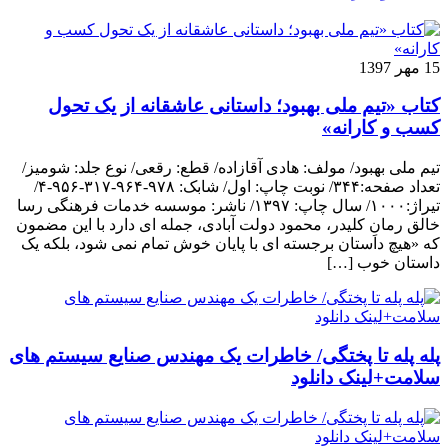
15 مهر 1397
کتاب «تیم ملی بهبود؛ داستانی عاشقانه از یک تحول
کسب و کارانه»
تیم ملی بهبود/ مولف: هادی آقازاده/ قطع: رقعی/ نوع جلد: شومیز/
تعداد صفحه:۳۴۴/ نوبت چاپ: اول/ شابک: ۹۷۸-۹۶۴-۳۱۷-۹۵۶-۴/
تیراژ:۱۰۰۰/ سال چاپ: ۱۳۹۷/ ناشر: موسسه خدمات فرهنگی رسا
خالق رمانِ کلیدر، محمود دولت آبادی، جمله ای دارد با این مضمون
که «هیچ داستان برجسته ای با پایان خوش تمام نمی شود، بلکه یک
داستان خوب […]
پله پله تا پختگی/ خاطرات یک مهندس صنایع سیستم های
سلامت+لینک دانلود