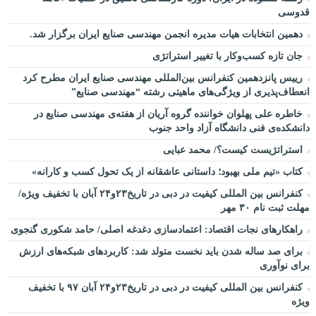
قدوسی
دهمین انتخابات هیات مدیره انجمن مهندسی صنایع ایران برگزار شد.
جان تازه کسب‌وکار با تغییر استراتژی
رییس پانزدهمین کنفرانس بین‌المللی مهندسی صنایع ایران مطرح کرد
انعطاف‌پذیری از ویژگی‌های ماهیتی رشته “مهندسی صنایع”
خاطره علی پهلوان خواننده گروه آریان از هفته‌ی مهندسی صنایع در
دانشکده‌ی فنی دانشگاه آزاد واحد جنوب
استراتژیست کیست؟‬/ محمد عبایی
کتاب «تیم ملی بهبود؛ داستانی عاشقانه از یک تحول کسب و کارانه»
کنفرانس بین المللی کیفیت در دبی در تاریخ۲۳و۲۴ آبان با تخفیف ویژه/
مهلت ثبت نام ۳۰ مهر
راهکارهای نجات اقتصاد: اعتمادسازی دغدغه اصلی/ حامد شکوری گنجوی
برای صد ساله شدن باید نخست متولد شد: کاربردهای شبکه‌های ارزش
برای نوآوری
کنفرانس بین المللی کیفیت در دبی در تاریخ۲۳و۲۴ آبان ۹۷ با تخفیف
ویژه