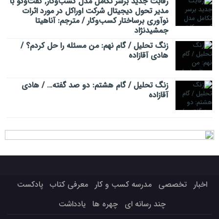
رقابت جدید برسر تکامل مدل کسب‌و‌کار; گفت‌وگو با
مدیر تحول دیجیتال شرکت اوراکل در مورد اثرات
نوآوری برساختار کسب‌وکار / مترجم: آناهیتا
جمشیدنژاد
زنگ تحلیل / گام نهم: من مسئله را حل کردم؟ /
هادی آقازاده
زنگ تحلیل / گام هشتم: دو صد گفته… / هادی
آقازاده
اخبار
تخصصی
مدرسه کسب و کار
معرفی کتاب
پادکست
چند رسانه ای
چهره ها
یادداشت