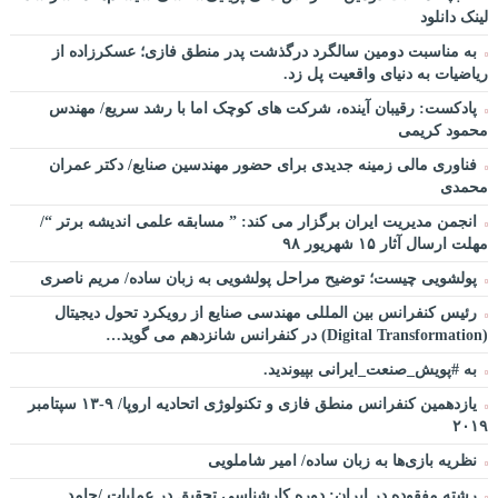
لینک دانلود
به مناسبت دومین سالگرد درگذشت پدر منطق فازی؛ عسکرزاده از
ریاضیات به دنیای واقعیت پل زد.
پادکست: رقیبان آینده، شرکت های کوچک اما با رشد سریع/ مهندس
محمود کریمی
فناوری مالی زمینه جدیدی برای حضور مهندسین صنایع/ دکتر عمران
محمدی
انجمن مدیریت ایران برگزار می کند: ” مسابقه علمی اندیشه برتر “/
مهلت ارسال آثار ۱۵ شهریور ۹۸
پولشویی چیست؛ توضیح مراحل پولشویی به زبان ساده/ مریم ناصری
رئیس کنفرانس بین المللی مهندسی صنایع از رویکرد تحول دیجیتال
(Digital Transformation) در کنفرانس شانزدهم می گوید…
به #پویش_صنعت_ایرانی بپیوندید.
یازدهمین کنفرانس منطق فازی و تکنولوژی اتحادیه اروپا/ ۹-۱۳ سپتامبر
۲۰۱۹
نظریه بازی‌ها به زبان ساده/ امیر شاملویی
رشته مفقوده در ایران: دوره کارشناسی تحقیق در عملیات /حامد