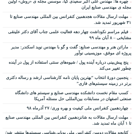
چهره ها: مهندس علی اکبر سعیدی کیا، موسس مجله ی «روش» اولین
سخنرانی دکتر دیواندری در خصوص آینده صنعت بانکداری / کنفرانس
مجله ی مهندسی صنایع ایران
ملی توسعه مدیریت پولی و بانکی
مهلت ارسال مقالات هجدهمین کنفرانس بین المللی مهندسی صنایع تا
سخنرانی دکتر علیرضا فیض بخش با عنوان آینده پژوهی نظام
۳۱ شهریور تمدید شد.
بانکداری / ۹ بهمن ماه ۹۲
فیلم مراسم نکوداشت چهار دهه فعالیت علمی جناب آقای دکتر علینقی
مشایخی – ۸ آبان ماه ۹۹
ماراتن هنر و مهندسی صنایع: گفت و گو با مهندس نوید اسکندر: مدیر
پروژه ای موفق، موزیسینی نوآور
پنج پیش‌بینی درباره آینده پول / شیوه‌های سنتی استفاده از پول در آینده
چطور تغییر می‌کند
پنجمین دورۀ انتخاب “بهترین پایان ­نامه کارشناسی­ ارشد و رساله دکتری
برتر در زمینه سیستم‌های فازی”
کسب مقام نخست دانشکده مهندسی صنایع و سیستم های دانشگاه
صنعتی اصفهان در مسابقات بین‌المللی حل مسئله آمریکا
چهاردهمین کنفرانس ملی کیفیت و بهره وری/ ۲۷ آذرماه ۹۸
مهلت ارسال مقالات به شانزدهمین کنفرانس بین المللی مهندسی صنایع
تا ۱ آبان ماه تمدید شد.
کتابچه مقالات دومین کنفرانس ملی پویایی‌شناسی سیستم‌ها منتشر شد/