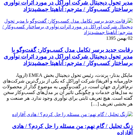
مدیر تحول دیجیتال شرکت اوراکل در مورد اثرات نوآوری
برساختار کسب‌وکار / مترجم: آناهیتا جمشیدنژاد
02 بهمن 1395
رقابت جدید برسر تکامل مدل کسب‌و‌کار; گفت‌وگو با
مدیر تحول دیجیتال شرکت اوراکل در مورد اثرات نوآوری
برساختار کسب‌وکار / مترجم: آناهیتا جمشیدنژاد
مایکل بدنار- برندت، رئیس تحول دیجیتال بخش EMEA (اروپا،
خاورمیانه و آفریقا) شرکت اوراکل که یکی از بزرگ‌ترین شرکت‌های
نرم‌افزاری جهان است، در گفت‌وگویی به موضوع گذار از محصولات
به مدل‌های خدمات و چگونگی تاثیر آن بر مدل‌های کسب‌و‌کار سخن
گفته است. هیچ تعریف ثابتی برای نوآوری وجود ندارد. هر صنعت و
هر بخشی تعریف […]
زنگ تحلیل / گام نهم: من مسئله را حل کردم؟ / هادی
آقازاده