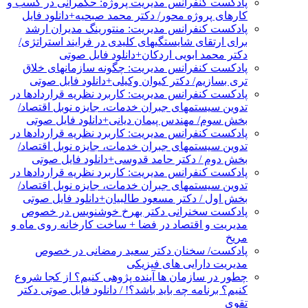
پادکست کنفرانس مدیریت پروژه: حکمرانی در کسب و
کارهای پروژه محور/ دکتر محمد صبحیه+دانلود فایل
پادکست کنفرانس مدیریت: منتورینگ مدیران ارشد
برای ارتقای شایستگیهای کلیدی در فرایند استراتژی/
دکتر محمد ابویی اردکان+دانلود فایل صوتی
پادکست کنفرانس مدیریت: چگونه سازمانهای خلاق
تری بسازیم/ دکتر کیوان وکیلی+دانلود فایل صوتی
پادکست کنفرانس مدیریت: کاربرد نظریه قراردادها در
تدوین سیستمهای جبران خدمات، جایزه نوبل اقتصاد/
بخش سوم/ مهندس پیمان دیانی+دانلود فایل صوتی
پادکست کنفرانس مدیریت: کاربرد نظریه قراردادها در
تدوین سیستمهای جبران خدمات، جایزه نوبل اقتصاد/
بخش دوم / دکتر حامد قدوسی+دانلود فایل صوتی
پادکست کنفرانس مدیریت: کاربرد نظریه قراردادها در
تدوین سیستمهای جبران خدمات، جایزه نوبل اقتصاد/
بخش اول / دکتر مسعود طالبیان+دانلود فایل صوتی
پادکست سخنرانی دکتر بهرخ خوشنویس در خصوص
مدیریت و اقتصاد در فضا + ساخت کارخانه روی ماه و
مریخ
پادکست/ سخنان دکتر سعید رمضانی در خصوص
مدیریت دارایی های فیزیکی
چطور در سازمان ها آینده پژوهی کنیم؟ از کجا شروع
کنیم؟ برنامه چه باید باشد؟! / دانلود فایل صوتی دکتر
تقوی