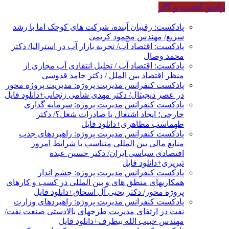
رادیو کسب و کار
پادکست: رقیبان آینده، شرکت های کوچک اما با رشد
سریع/ مهندس محمود کریمی
پادکست: اقتصاد آب/ تجربه بازار آب در استرالیا/ دکتر
محمد وصال
پادکست: اقتصاد آب / تحلیل انتقادی آب مجازی از
منظر اقتصاد بین الملل / دکتر حامد قدوسی
پادکست کنفرانس مدیریت پروژه: مدیریت پروژه محور
در عصر دیجیتال/ دکتر مهدی شامی زنجانی+دانلود فایل
پادکست کنفرانس مدیریت پروژه: سرمایه گذاری
خارجی؛ ایجاد اشتغال یا صادرات شغل؟/ دکتر
طهماسب مظاهری+دانلود فایل
پادکست کنفرانس مدیریت پروژه: راهبردهای جذب
منابع مالی بین المللی متناسب با شرایط امروز
اقتصادی سیاسی ایران/ دکتر حسین عبده
تبریزی+دانلود فایل
پادکست کنفرانس مدیریت پروژه: چشم انداز
همکاریهای منطق های و بین المللی در کسب و کارهای
پروژه محور/ دکتر یحیی آل اسحاق+دانلود فایل
پادکست کنفرانس مدیریت پروژه: راهبردهای وزارت
نفت در ارتقای مدیریت طرحهای بالادستی صنعت نفت/
مهندس حبیب الله بیطرف+دانلود فایل