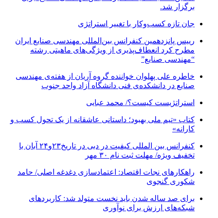
برگزار شد.
جان تازه کسب‌وکار با تغییر استراتژی
رییس پانزدهمین کنفرانس بین‌المللی مهندسی صنایع ایران
مطرح کرد انعطاف‌پذیری از ویژگی‌های ماهیتی رشته
“مهندسی صنایع”
خاطره علی پهلوان خواننده گروه آریان از هفته‌ی مهندسی
صنایع در دانشکده‌ی فنی دانشگاه آزاد واحد جنوب
استراتژیست کیست؟‬/ محمد عبایی
کتاب «تیم ملی بهبود؛ داستانی عاشقانه از یک تحول کسب و
کارانه»
کنفرانس بین المللی کیفیت در دبی در تاریخ۲۳و۲۴ آبان با
تخفیف ویژه/ مهلت ثبت نام ۳۰ مهر
راهکارهای نجات اقتصاد: اعتمادسازی دغدغه اصلی/ حامد
شکوری گنجوی
برای صد ساله شدن باید نخست متولد شد: کاربردهای
شبکه‌های ارزش برای نوآوری