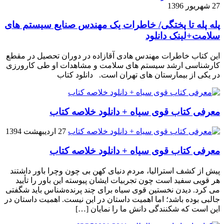
27 شهریور 1396
پله پله تا پختگی/ خاطرات یک مهندس صنایع سیستم های
سلامت+لینک دانلود
این کتاب خاطرات مهندس هادی آقازاده در دوران تحصیل در مقطع
کارشناسی ارشد سیستم های سلامت و مشاهدات او طی کارورزی
در یکی از بیمارستان های تهران است. دانلود کتاب
معرفی کتاب قوی سیاه + دانلود خلاصه کتاب
27 اردیبهشت 1394
معرفی کتاب قوی سیاه + دانلود خلاصه کتاب
پیش از کشف استرالیا، مردم دنیاى کهن بی چون وچرا باور داشتند
هر قویى سفید است چون تجربیات ایشان پیوسته این باور را تأیید
می کرد. دیدن نخستین قوى سیاه براى چند پرنده‌شناس باید شگفتى
جالبى بوده باشد؛ اما اهمیت داستان در این نیست. اهمیت داستان در
این است که شکنندگى دانش ما را نمایان […]