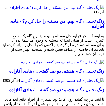
24
آذر 1395
زنگ تحلیل / گام نهم: من مسئله را حل کردم؟ / هادی
آقازاده
به ایستگاه آخر فرآیند حل مسئله رسیده اید. این گام یک نقطه
کنترلی است. از همان ابتدا که مسئله به وجود آمد شما ایده آلی
برای مسئله خود در نظر گرفتید و اکنون که راه حل را پیاده کرده اید
باید میزان فاصله از اهداف تعیین شده را بسنجید. بهتر است از
دوستان خود یعنی […]
زنگ تحلیل / گام هشتم: دو صد گفته… / هادی آقازاده
24 آذر 1395
زنگ تحلیل / گام هشتم: دو صد گفته… / هادی آقازاده
تا اینجا هر چه گفتیم روی کاغذ بود. بسیاری از افراد خلاق ایده های
جالب زیادی دارند اما نمی توانند آنرا در عمل اجرا کنند. بعد از یافتن