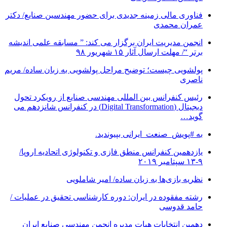
فناوری مالی زمینه جدیدی برای حضور مهندسین صنایع/ دکتر
عمران محمدی
انجمن مدیریت ایران برگزار می کند: ” مسابقه علمی اندیشه
برتر “/ مهلت ارسال آثار ۱۵ شهریور ۹۸
پولشویی چیست؛ توضیح مراحل پولشویی به زبان ساده/ مریم
ناصری
رئیس کنفرانس بین المللی مهندسی صنایع از رویکرد تحول
دیجیتال (Digital Transformation) در کنفرانس شانزدهم می
گوید…
به #پویش_صنعت_ایرانی بپیوندید.
یازدهمین کنفرانس منطق فازی و تکنولوژی اتحادیه اروپا/
۹-۱۳ سپتامبر ۲۰۱۹
نظریه بازی‌ها به زبان ساده/ امیر شاملویی
رشته مفقوده در ایران: دوره کارشناسی تحقیق در عملیات /
حامد قدوسی
دهمین انتخابات هیات مدیره انجمن مهندسی صنایع ایران