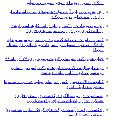
اسکندر: مدیر پروژه ای موفق، موزیسینی نوآور
پنج پیش‌بینی درباره آینده پول / شیوه‌های سنتی استفاده از
پول در آینده چطور تغییر می‌کند
پنجمین دورۀ انتخاب “بهترین پایان ­نامه کارشناسی­ ارشد و
رساله دکتری برتر در زمینه سیستم‌های فازی”
کسب مقام نخست دانشکده مهندسی صنایع و سیستم های
دانشگاه صنعتی اصفهان در مسابقات بین‌المللی حل مسئله
آمریکا
چهاردهمین کنفرانس ملی کیفیت و بهره وری/ ۲۷ آذرماه ۹۸
مهلت ارسال مقالات به شانزدهمین کنفرانس بین المللی
مهندسی صنایع تا ۱ آبان ماه تمدید شد.
کتابچه مقالات دومین کنفرانس ملی پویایی‌شناسی سیستم‌ها
منتشر شد/ لینک دانلود
به مناسبت دومین سالگرد درگذشت پدر منطق فازی؛
عسکرزاده از ریاضیات به دنیای واقعیت پل زد.
پادکست: رقیبان آینده، شرکت های کوچک اما با رشد سریع/
مهندس محمود کریمی