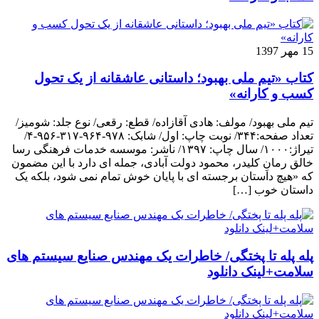
15 مهر 1397
کتاب «تیم ملی بهبود؛ داستانی عاشقانه از یک تحول
کسب و کارانه»
تیم ملی بهبود/ مولف: هادی آقازاده/ قطع: رقعی/ نوع جلد: شومیز/
تعداد صفحه:۳۴۴/ نوبت چاپ: اول/ شابک: ۹۷۸-۹۶۴-۳۱۷-۹۵۶-۴/
تیراژ:۱۰۰۰/ سال چاپ: ۱۳۹۷/ ناشر: موسسه خدمات فرهنگی رسا
خالق رمانِ کلیدر، محمود دولت آبادی، جمله ای دارد با این مضمون
که «هیچ داستان برجسته ای با پایان خوش تمام نمی شود، بلکه یک
داستان خوب […]
پله پله تا پختگی/ خاطرات یک مهندس صنایع سیستم های
سلامت+لینک دانلود