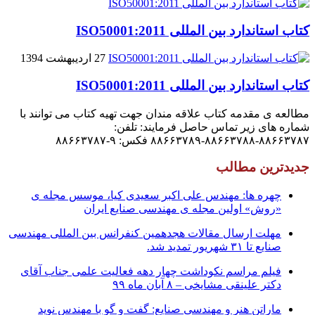
کتاب استاندارد بین المللی ISO50001:2011
27 اردیبهشت 1394
کتاب استاندارد بین المللی ISO50001:2011
مطالعه ی مقدمه کتاب علاقه مندان جهت تهیه کتاب می توانند با
شماره های زیر تماس حاصل فرمایند: تلفن:
۸۸۶۶۳۷۸۷-۸۸۶۶۳۷۸۸-۸۸۶۶۳۷۸۹ فکس: ۹-۸۸۶۶۳۷۸۷
جدیدترین مطالب
چهره ها: مهندس علی اکبر سعیدی کیا، موسس مجله ی
«روش» اولین مجله ی مهندسی صنایع ایران
مهلت ارسال مقالات هجدهمین کنفرانس بین المللی مهندسی
صنایع تا ۳۱ شهریور تمدید شد.
فیلم مراسم نکوداشت چهار دهه فعالیت علمی جناب آقای
دکتر علینقی مشایخی – ۸ آبان ماه ۹۹
ماراتن هنر و مهندسی صنایع: گفت و گو با مهندس نوید