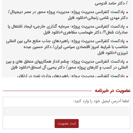
/ دکتر حامد قدوسی
پادکست کنفرانس مدیریت پروژه: مدیریت پروژه محور در عصر دیجیتال/
دکتر مهدی شامی زنجانی+دانلود فایل
پادکست کنفرانس مدیریت پروژه: سرمایه گذاری خارجی؛ ایجاد اشتغال یا
صادرات شغل؟/ دکتر طهماسب مظاهری+دانلود فایل
پادکست کنفرانس مدیریت پروژه: راهبردهای جذب منابع مالی بین المللی
متناسب با شرایط امروز اقتصادی سیاسی ایران/ دکتر حسین عبده
تبریزی+دانلود فایل
پادکست کنفرانس مدیریت پروژه: چشم انداز همکاریهای منطق های و بین
المللی در کسب و کارهای پروژه محور/ دکتر یحیی آل اسحاق+دانلود فایل
پادکست کنفرانس مدیریت پروژه: راهبردهای وزارت نفت در ارتقای
مدیریت طرحهای بالادستی صنعت نفت/ مهندس حبیب الله بیطرف+دانلود
فایل
عضویت در خبرنامه
پادکست کنفرانس مدیریت پروژه: حکمرانی در کسب و کارهای پروژه
لطفا آدرس ایمیل خود را وارد کنید:
محور/ دکتر محمد صبحیه+دانلود فایل
پادکست کنفرانس مدیریت: منتورینگ مدیران ارشد برای ارتقای
شایستگیهای کلیدی در فرایند استراتژی/ دکتر محمد ابویی اردکان+دانلود
فایل صوتی
پادکست کنفرانس مدیریت: چگونه سازمانهای خلاق تری بسازیم/ دکتر