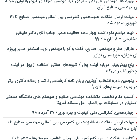
چهره ها: مهندس علی اکبر سعیدی کیا، موسس مجله ی «روش» اولین مجله
ملی توسعه مدیریت پولی و بانکی
ی مهندسی صنایع ایران
سخنرانی دکتر علیرضا فیض بخش با عنوان آینده پژوهی نظام بانکداری / ۹
مهلت ارسال مقالات هجدهمین کنفرانس بین المللی مهندسی صنایع تا ۳۱
بهمن ماه ۹۲
شهریور تمدید شد.
فیلم مراسم نکوداشت چهار دهه فعالیت علمی جناب آقای دکتر علینقی
مشایخی – ۸ آبان ماه ۹۹
ماراتن هنر و مهندسی صنایع: گفت و گو با مهندس نوید اسکندر: مدیر پروژه
ای موفق، موزیسینی نوآور
پنج پیش‌بینی درباره آینده پول / شیوه‌های سنتی استفاده از پول در آینده
چطور تغییر می‌کند
پنجمین دورۀ انتخاب “بهترین پایان ­نامه کارشناسی­ ارشد و رساله دکتری برتر
در زمینه سیستم‌های فازی”
کسب مقام نخست دانشکده مهندسی صنایع و سیستم های دانشگاه صنعتی
اصفهان در مسابقات بین‌المللی حل مسئله آمریکا
چهاردهمین کنفرانس ملی کیفیت و بهره وری/ ۲۷ آذرماه ۹۸
مهلت ارسال مقالات به شانزدهمین کنفرانس بین المللی مهندسی صنایع تا ۱
آبان ماه تمدید شد.
کتابچه مقالات دومین کنفرانس ملی پویایی‌شناسی سیستم‌ها منتشر شد/