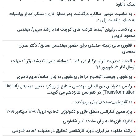
لینک دانلود
به مناسبت دومین سالگرد درگذشت پدر منطق فازی؛ عسکرزاده از ریاضیات
به دنیای واقعیت پل زد.
پادکست: رقیبان آینده، شرکت های کوچک اما با رشد سریع/ مهندس
محمود کریمی
فناوری مالی زمینه جدیدی برای حضور مهندسین صنایع/ دکتر عمران
محمدی
انجمن مدیریت ایران برگزار می کند: ” مسابقه علمی اندیشه برتر “/ مهلت
ارسال آثار ۱۵ شهریور ۹۸
پولشویی چیست؛ توضیح مراحل پولشویی به زبان ساده/ مریم ناصری
رئیس کنفرانس بین المللی مهندسی صنایع از رویکرد تحول دیجیتال (Digital
Transformation) در کنفرانس شانزدهم می گوید…
به #پویش_صنعت_ایرانی بپیوندید.
یازدهمین کنفرانس منطق فازی و تکنولوژی اتحادیه اروپا/ ۹-۱۳ سپتامبر ۲۰۱۹
نظریه بازی‌ها به زبان ساده/ امیر شاملویی
رشته مفقوده در ایران: دوره کارشناسی تحقیق در عملیات /حامد قدوسی