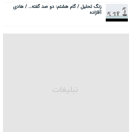
زنگ تحلیل / گام هشتم: دو صد گفته… / هادی
آقازاده