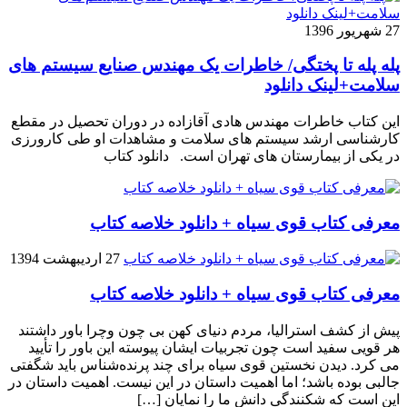
27 شهریور 1396
پله پله تا پختگی/ خاطرات یک مهندس صنایع سیستم های
سلامت+لینک دانلود
این کتاب خاطرات مهندس هادی آقازاده در دوران تحصیل در مقطع
کارشناسی ارشد سیستم های سلامت و مشاهدات او طی کارورزی
در یکی از بیمارستان های تهران است. دانلود کتاب
معرفی کتاب قوی سیاه + دانلود خلاصه کتاب
27 اردیبهشت 1394
معرفی کتاب قوی سیاه + دانلود خلاصه کتاب
پیش از کشف استرالیا، مردم دنیاى کهن بی چون وچرا باور داشتند
هر قویى سفید است چون تجربیات ایشان پیوسته این باور را تأیید
می کرد. دیدن نخستین قوى سیاه براى چند پرنده‌شناس باید شگفتى
جالبى بوده باشد؛ اما اهمیت داستان در این نیست. اهمیت داستان در
این است که شکنندگى دانش ما را نمایان […]