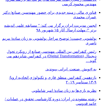
مهندس محمود کریمی
فناوری مالی زمینه جدیدی برای حضور مهندسین صنایع/ دکتر
عمران محمدی
انجمن مدیریت ایران برگزار می کند: ” مسابقه علمی اندیشه
برتر “/ مهلت ارسال آثار ۱۵ شهریور ۹۸
پولشویی چیست؛ توضیح مراحل پولشویی به زبان ساده/ مریم
ناصری
رئیس کنفرانس بین المللی مهندسی صنایع از رویکرد تحول
دیجیتال (Digital Transformation) در کنفرانس شانزدهم می
گوید…
به #پویش_صنعت_ایرانی بپیوندید.
یازدهمین کنفرانس منطق فازی و تکنولوژی اتحادیه اروپا/
۹-۱۳ سپتامبر ۲۰۱۹
نظریه بازی‌ها به زبان ساده/ امیر شاملویی
رشته مفقوده در ایران: دوره کارشناسی تحقیق در عملیات /
حامد قدوسی