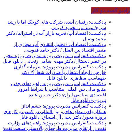
رادیو کسب و کار
پادکست: رقیبان آینده، شرکت های کوچک اما با رشد
سریع/ مهندس محمود کریمی
پادکست: اقتصاد آب/ تجربه بازار آب در استرالیا/ دکتر
محمد وصال
پادکست: اقتصاد آب / تحلیل انتقادی آب مجازی از
منظر اقتصاد بین الملل / دکتر حامد قدوسی
پادکست کنفرانس مدیریت پروژه: مدیریت پروژه محور
در عصر دیجیتال/ دکتر مهدی شامی زنجانی+دانلود فایل
پادکست کنفرانس مدیریت پروژه: سرمایه گذاری
خارجی؛ ایجاد اشتغال یا صادرات شغل؟/ دکتر
طهماسب مظاهری+دانلود فایل
پادکست کنفرانس مدیریت پروژه: راهبردهای جذب
منابع مالی بین المللی متناسب با شرایط امروز
اقتصادی سیاسی ایران/ دکتر حسین عبده
تبریزی+دانلود فایل
پادکست کنفرانس مدیریت پروژه: چشم انداز
همکاریهای منطق های و بین المللی در کسب و کارهای
پروژه محور/ دکتر یحیی آل اسحاق+دانلود فایل
پادکست کنفرانس مدیریت پروژه: راهبردهای وزارت
نفت در ارتقای مدیریت طرحهای بالادستی صنعت نفت/