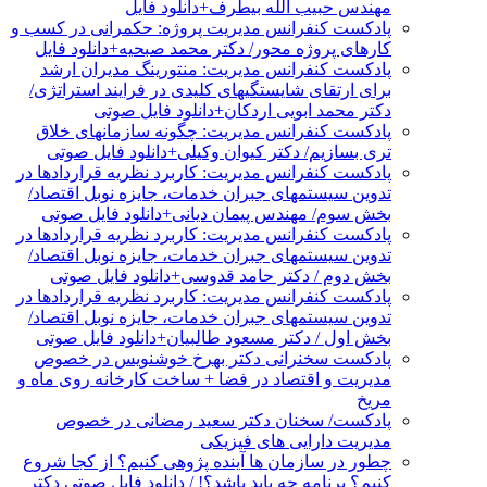
مهندس حبیب الله بیطرف+دانلود فایل
پادکست کنفرانس مدیریت پروژه: حکمرانی در کسب و
کارهای پروژه محور/ دکتر محمد صبحیه+دانلود فایل
پادکست کنفرانس مدیریت: منتورینگ مدیران ارشد
برای ارتقای شایستگیهای کلیدی در فرایند استراتژی/
دکتر محمد ابویی اردکان+دانلود فایل صوتی
پادکست کنفرانس مدیریت: چگونه سازمانهای خلاق
تری بسازیم/ دکتر کیوان وکیلی+دانلود فایل صوتی
پادکست کنفرانس مدیریت: کاربرد نظریه قراردادها در
تدوین سیستمهای جبران خدمات، جایزه نوبل اقتصاد/
بخش سوم/ مهندس پیمان دیانی+دانلود فایل صوتی
پادکست کنفرانس مدیریت: کاربرد نظریه قراردادها در
تدوین سیستمهای جبران خدمات، جایزه نوبل اقتصاد/
بخش دوم / دکتر حامد قدوسی+دانلود فایل صوتی
پادکست کنفرانس مدیریت: کاربرد نظریه قراردادها در
تدوین سیستمهای جبران خدمات، جایزه نوبل اقتصاد/
بخش اول / دکتر مسعود طالبیان+دانلود فایل صوتی
پادکست سخنرانی دکتر بهرخ خوشنویس در خصوص
مدیریت و اقتصاد در فضا + ساخت کارخانه روی ماه و
مریخ
پادکست/ سخنان دکتر سعید رمضانی در خصوص
مدیریت دارایی های فیزیکی
چطور در سازمان ها آینده پژوهی کنیم؟ از کجا شروع
کنیم؟ برنامه چه باید باشد؟! / دانلود فایل صوتی دکتر