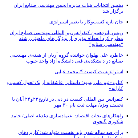
دهمین انتخابات هیات مدیره انجمن مهندسی صنایع ایران
برگزار شد.
جان تازه کسب‌وکار با تغییر استراتژی
رییس پانزدهمین کنفرانس بین‌المللی مهندسی صنایع ایران
مطرح کرد انعطاف‌پذیری از ویژگی‌های ماهیتی رشته
“مهندسی صنایع”
خاطره علی پهلوان خواننده گروه آریان از هفته‌ی مهندسی
صنایع در دانشکده‌ی فنی دانشگاه آزاد واحد جنوب
استراتژیست کیست؟‬/ محمد عبایی
کتاب «تیم ملی بهبود؛ داستانی عاشقانه از یک تحول کسب و
کارانه»
کنفرانس بین المللی کیفیت در دبی در تاریخ۲۳و۲۴ آبان با
تخفیف ویژه/ مهلت ثبت نام ۳۰ مهر
راهکارهای نجات اقتصاد: اعتمادسازی دغدغه اصلی/ حامد
شکوری گنجوی
برای صد ساله شدن باید نخست متولد شد: کاربردهای