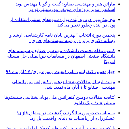
ماراتن هنر و مهندسی صنایع: گفت و گو با مهندس نوید
اسکندر: مدیر پروژه ای موفق، موزیسینی نوآور
پنج پیش‌بینی درباره آینده پول / شیوه‌های سنتی استفاده از
پول در آینده چطور تغییر می‌کند
پنجمین دورۀ انتخاب “بهترین پایان ­نامه کارشناسی­ ارشد و
رساله دکتری برتر در زمینه سیستم‌های فازی”
کسب مقام نخست دانشکده مهندسی صنایع و سیستم های
دانشگاه صنعتی اصفهان در مسابقات بین‌المللی حل مسئله
آمریکا
چهاردهمین کنفرانس ملی کیفیت و بهره وری/ ۲۷ آذرماه ۹۸
مهلت ارسال مقالات به شانزدهمین کنفرانس بین المللی
مهندسی صنایع تا ۱ آبان ماه تمدید شد.
کتابچه مقالات دومین کنفرانس ملی پویایی‌شناسی سیستم‌ها
منتشر شد/ لینک دانلود
به مناسبت دومین سالگرد درگذشت پدر منطق فازی؛
عسکرزاده از ریاضیات به دنیای واقعیت پل زد.
پادکست: رقیبان آینده، شرکت های کوچک اما با رشد سریع/