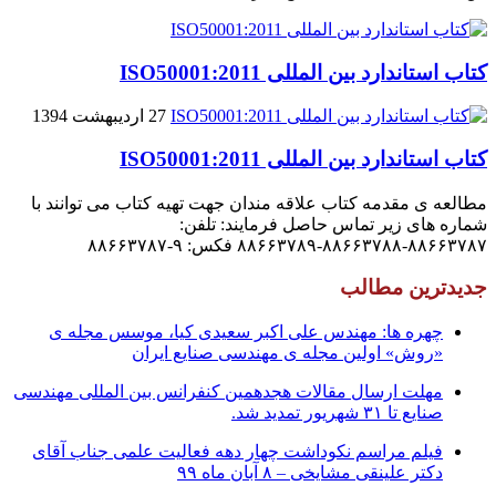
کتاب استاندارد بین المللی ISO50001:2011
27 اردیبهشت 1394
کتاب استاندارد بین المللی ISO50001:2011
مطالعه ی مقدمه کتاب علاقه مندان جهت تهیه کتاب می توانند با
شماره های زیر تماس حاصل فرمایند: تلفن:
۸۸۶۶۳۷۸۷-۸۸۶۶۳۷۸۸-۸۸۶۶۳۷۸۹ فکس: ۹-۸۸۶۶۳۷۸۷
جدیدترین مطالب
چهره ها: مهندس علی اکبر سعیدی کیا، موسس مجله ی
«روش» اولین مجله ی مهندسی صنایع ایران
مهلت ارسال مقالات هجدهمین کنفرانس بین المللی مهندسی
صنایع تا ۳۱ شهریور تمدید شد.
فیلم مراسم نکوداشت چهار دهه فعالیت علمی جناب آقای
دکتر علینقی مشایخی – ۸ آبان ماه ۹۹