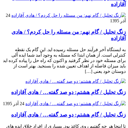
آقازاده
24
آذر 1395
زنگ تحلیل / گام نهم: من مسئله را حل کردم؟ / هادی
آقازاده
به ایستگاه آخر فرآیند حل مسئله رسیده اید. این گام یک نقطه
کنترلی است. از همان ابتدا که مسئله به وجود آمد شما ایده آلی
برای مسئله خود در نظر گرفتید و اکنون که راه حل را پیاده کرده اید
باید میزان فاصله از اهداف تعیین شده را بسنجید. بهتر است از
دوستان خود یعنی […]
زنگ تحلیل / گام هشتم: دو صد گفته… / هادی آقازاده
24 آذر 1395
زنگ تحلیل / گام هشتم: دو صد گفته… / هادی آقازاده
تا اینجا هر چه گفتیم روی کاغذ بود. بسیاری از افراد خلاق ایده های