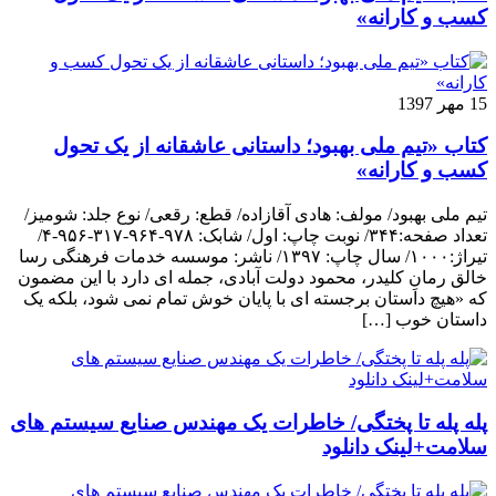
کسب و کارانه»
15 مهر 1397
کتاب «تیم ملی بهبود؛ داستانی عاشقانه از یک تحول
کسب و کارانه»
تیم ملی بهبود/ مولف: هادی آقازاده/ قطع: رقعی/ نوع جلد: شومیز/
تعداد صفحه:۳۴۴/ نوبت چاپ: اول/ شابک: ۹۷۸-۹۶۴-۳۱۷-۹۵۶-۴/
تیراژ:۱۰۰۰/ سال چاپ: ۱۳۹۷/ ناشر: موسسه خدمات فرهنگی رسا
خالق رمانِ کلیدر، محمود دولت آبادی، جمله ای دارد با این مضمون
که «هیچ داستان برجسته ای با پایان خوش تمام نمی شود، بلکه یک
داستان خوب […]
پله پله تا پختگی/ خاطرات یک مهندس صنایع سیستم های
سلامت+لینک دانلود