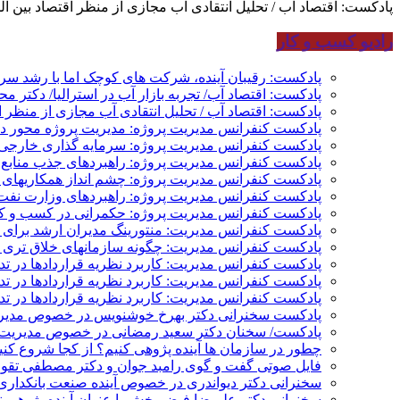
پادکست: اقتصاد آب / تحلیل انتقادی آب مجازی از منظر اقتصاد بین ا
رادیو کسب و کار
پادکست: رقیبان آینده، شرکت های کوچک اما با رشد س
پادکست: اقتصاد آب/ تجربه بازار آب در استرالیا/ دکتر م
پادکست: اقتصاد آب / تحلیل انتقادی آب مجازی از منظر ا
پادکست کنفرانس مدیریت پروژه: مدیریت پروژه محور در 
پادکست کنفرانس مدیریت پروژه: سرمایه گذاری خارجی؛
پادکست کنفرانس مدیریت پروژه: راهبردهای جذب منابع م
پادکست کنفرانس مدیریت پروژه: چشم انداز همکاریهای م
پادکست کنفرانس مدیریت پروژه: راهبردهای وزارت نفت 
پادکست کنفرانس مدیریت پروژه: حکمرانی در کسب و کار
پادکست کنفرانس مدیریت: منتورینگ مدیران ارشد برای ار
پادکست کنفرانس مدیریت: چگونه سازمانهای خلاق تری بس
پادکست کنفرانس مدیریت: کاربرد نظریه قراردادها در ت
پادکست کنفرانس مدیریت: کاربرد نظریه قراردادها در ت
پادکست کنفرانس مدیریت: کاربرد نظریه قراردادها در تد
پادکست سخنرانی دکتر بهرخ خوشنویس در خصوص مدیریت
پادکست/ سخنان دکتر سعید رمضانی در خصوص مدیریت د
چطور در سازمان ها آینده پژوهی کنیم؟ از کجا شروع کنیم؟
فایل صوتی گفت و گوی رامبد جوان و دکتر مصطفی تقوی 
سخنرانی دکتر دیواندری در خصوص آینده صنعت بانکداری 
سخنرانی دکتر علیرضا فیض بخش با عنوان آینده پژوهی نظام بانکداری