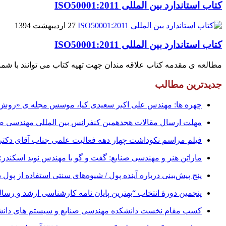
کتاب استاندارد بین المللی ISO50001:2011
27 اردیبهشت 1394
کتاب استاندارد بین المللی ISO50001:2011
مطالعه ی مقدمه کتاب علاقه مندان جهت تهیه کتاب می توانند با شماره های زیر تماس حاصل فرماین
جدیدترین مطالب
چهره ها: مهندس علی اکبر سعیدی کیا، موسس مجله ی «روش» 
مهلت ارسال مقالات هجدهمین کنفرانس بین المللی مهندسی صنایع تا ۳۱ شهریور ت
فیلم مراسم نکوداشت چهار دهه فعالیت علمی جناب آقای دکتر علینقی مش
ماراتن هنر و مهندسی صنایع: گفت و گو با مهندس نوید اسکندر:
پنج پیش‌بینی درباره آینده پول / شیوه‌های سنتی استفاده از پول 
پنجمین دورۀ انتخاب “بهترین پایان ­نامه کارشناسی­ ارشد و رس
کسب مقام نخست دانشکده مهندسی صنایع و سیستم های دانشگا