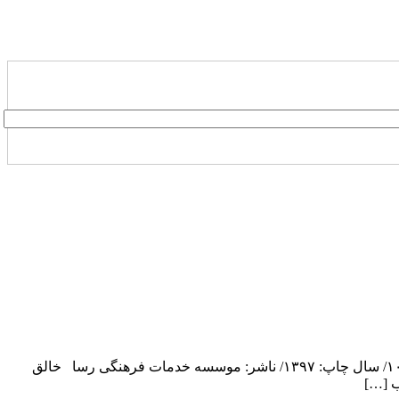
تیم ملی بهبود/ مولف: هادی آقازاده/ قطع: رقعی/ نوع جلد: شومیز/ تعداد صفحه:۳۴۴/ نوبت چاپ: اول/ شابک: ۹۷۸-۹۶۴-۳۱۷-۹۵۶-۴/ تیراژ:۱۰۰۰/ سال چاپ: ۱۳۹۷/ ناشر: موسسه خدمات فرهنگی رسا خالق
ب […]