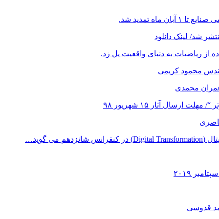
ماه تمدید شد.
شر شد/ لینک دانلود
ز ریاضیات به دنیای واقعیت پل زد.
هندس محمود کریمی
عمران محمدی
 ارسال آثار ۱۵ شهریور ۹۸
ناصری
می گوید…
مد قدوسی