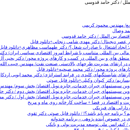
لملل / دکتر حامد قدوسی
ریع/ مهندس محمود کریمی
حمد وصال
قتصاد بین الملل / دکتر حامد قدوسی
عصر دیجیتال/ دکتر مهدی شامی زنجانی+دانلود فایل
 ایجاد اشتغال یا صادرات شغل؟/ دکتر طهماسب مظاهری+دانلود فایل
الی بین المللی متناسب با شرایط امروز اقتصادی سیاسی ایران/ دکتر
نطق های و بین المللی در کسب و کارهای پروژه محور/ دکتر یحیی آل 
در ارتقای مدیریت طرحهای بالادستی صنعت نفت/ مهندس حبیب الله 
های پروژه محور/ دکتر محمد صبحیه+دانلود فایل
تقای شایستگیهای کلیدی در فرایند استراتژی/ دکتر محمد ابویی اردکا
ازیم/ دکتر کیوان وکیلی+دانلود فایل صوتی
دوین سیستمهای جبران خدمات، جایزه نوبل اقتصاد/ بخش سوم/ مهندس پ
دوین سیستمهای جبران خدمات، جایزه نوبل اقتصاد/ بخش دوم / دکتر ح
وین سیستمهای جبران خدمات، جایزه نوبل اقتصاد/ بخش اول / دکتر مس
 و اقتصاد در فضا + ساخت کارخانه روی ماه و مریخ
ارایی های فیزیکی
 برنامه چه باید باشد؟! / دانلود فایل صوتی دکتر تقوی
در خصوص آینده پژوهی – برنامه خندوانه
/ کنفرانس ملی توسعه مدیریت پولی و بانکی
 / ۹ بهمن ماه ۹۲