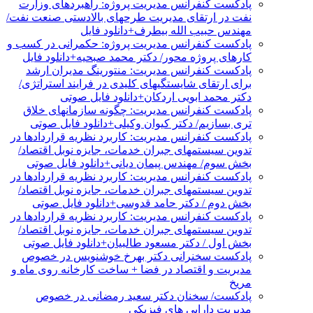
پادکست کنفرانس مدیریت پروژه: راهبردهای وزارت
نفت در ارتقای مدیریت طرحهای بالادستی صنعت نفت/
مهندس حبیب الله بیطرف+دانلود فایل
پادکست کنفرانس مدیریت پروژه: حکمرانی در کسب و
کارهای پروژه محور/ دکتر محمد صبحیه+دانلود فایل
پادکست کنفرانس مدیریت: منتورینگ مدیران ارشد
برای ارتقای شایستگیهای کلیدی در فرایند استراتژی/
دکتر محمد ابویی اردکان+دانلود فایل صوتی
پادکست کنفرانس مدیریت: چگونه سازمانهای خلاق
تری بسازیم/ دکتر کیوان وکیلی+دانلود فایل صوتی
پادکست کنفرانس مدیریت: کاربرد نظریه قراردادها در
تدوین سیستمهای جبران خدمات، جایزه نوبل اقتصاد/
بخش سوم/ مهندس پیمان دیانی+دانلود فایل صوتی
پادکست کنفرانس مدیریت: کاربرد نظریه قراردادها در
تدوین سیستمهای جبران خدمات، جایزه نوبل اقتصاد/
بخش دوم / دکتر حامد قدوسی+دانلود فایل صوتی
پادکست کنفرانس مدیریت: کاربرد نظریه قراردادها در
تدوین سیستمهای جبران خدمات، جایزه نوبل اقتصاد/
بخش اول / دکتر مسعود طالبیان+دانلود فایل صوتی
پادکست سخنرانی دکتر بهرخ خوشنویس در خصوص
مدیریت و اقتصاد در فضا + ساخت کارخانه روی ماه و
مریخ
پادکست/ سخنان دکتر سعید رمضانی در خصوص
مدیریت دارایی های فیزیکی