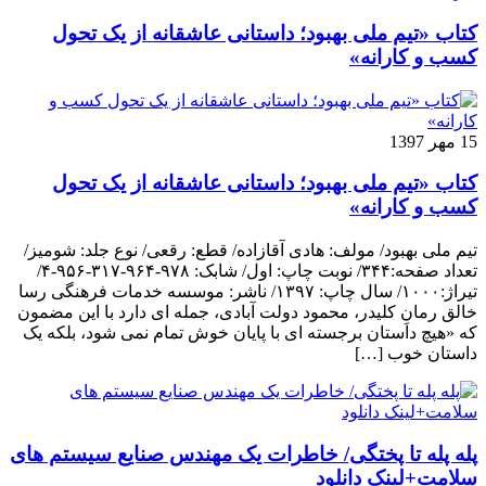
کتاب «تیم ملی بهبود؛ داستانی عاشقانه از یک تحول
کسب و کارانه»
15 مهر 1397
کتاب «تیم ملی بهبود؛ داستانی عاشقانه از یک تحول
کسب و کارانه»
تیم ملی بهبود/ مولف: هادی آقازاده/ قطع: رقعی/ نوع جلد: شومیز/
تعداد صفحه:۳۴۴/ نوبت چاپ: اول/ شابک: ۹۷۸-۹۶۴-۳۱۷-۹۵۶-۴/
تیراژ:۱۰۰۰/ سال چاپ: ۱۳۹۷/ ناشر: موسسه خدمات فرهنگی رسا
خالق رمانِ کلیدر، محمود دولت آبادی، جمله ای دارد با این مضمون
که «هیچ داستان برجسته ای با پایان خوش تمام نمی شود، بلکه یک
داستان خوب […]
پله پله تا پختگی/ خاطرات یک مهندس صنایع سیستم های
سلامت+لینک دانلود