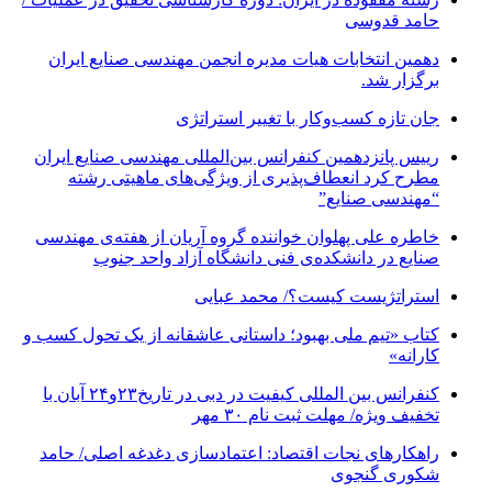
حامد قدوسی
دهمین انتخابات هیات مدیره انجمن مهندسی صنایع ایران
برگزار شد.
جان تازه کسب‌وکار با تغییر استراتژی
رییس پانزدهمین کنفرانس بین‌المللی مهندسی صنایع ایران
مطرح کرد انعطاف‌پذیری از ویژگی‌های ماهیتی رشته
“مهندسی صنایع”
خاطره علی پهلوان خواننده گروه آریان از هفته‌ی مهندسی
صنایع در دانشکده‌ی فنی دانشگاه آزاد واحد جنوب
استراتژیست کیست؟‬/ محمد عبایی
کتاب «تیم ملی بهبود؛ داستانی عاشقانه از یک تحول کسب و
کارانه»
کنفرانس بین المللی کیفیت در دبی در تاریخ۲۳و۲۴ آبان با
تخفیف ویژه/ مهلت ثبت نام ۳۰ مهر
راهکارهای نجات اقتصاد: اعتمادسازی دغدغه اصلی/ حامد
شکوری گنجوی