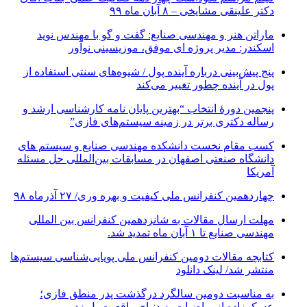
دکتر علینقی مشایخی – ۸ آبان ماه ۹۹
ماراتن هنر و مهندسی صنایع: گفت و گو با مهندس نوید
اسکندر: مدیر پروژه ای موفق، موزیسینی نوآور
پنج پیش‌بینی درباره آینده پول / شیوه‌های سنتی استفاده از
پول در آینده چطور تغییر می‌کند
پنجمین دورۀ انتخاب “بهترین پایان ­نامه کارشناسی­ ارشد و
رساله دکتری برتر در زمینه سیستم‌های فازی”
کسب مقام نخست دانشکده مهندسی صنایع و سیستم های
دانشگاه صنعتی اصفهان در مسابقات بین‌المللی حل مسئله
آمریکا
چهاردهمین کنفرانس ملی کیفیت و بهره وری/ ۲۷ آذرماه ۹۸
مهلت ارسال مقالات به شانزدهمین کنفرانس بین المللی
مهندسی صنایع تا ۱ آبان ماه تمدید شد.
کتابچه مقالات دومین کنفرانس ملی پویایی‌شناسی سیستم‌ها
منتشر شد/ لینک دانلود
به مناسبت دومین سالگرد درگذشت پدر منطق فازی؛
عسکرزاده از ریاضیات به دنیای واقعیت پل زد.