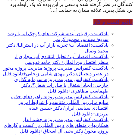
کنندگان در نظر گرفته شده و سعی بر این بوده که یک رابطه برد –
برد شکل پذیرد. علاقه مندان به حمایت […]
رادیو کسب و کار
پادکست: رقیبان آینده، شرکت های کوچک اما با رشد
سریع/ مهندس محمود کریمی
پادکست: اقتصاد آب/ تجربه بازار آب در استرالیا/ دکتر
محمد وصال
پادکست: اقتصاد آب / تحلیل انتقادی آب مجازی از
منظر اقتصاد بین الملل / دکتر حامد قدوسی
پادکست کنفرانس مدیریت پروژه: مدیریت پروژه محور
در عصر دیجیتال/ دکتر مهدی شامی زنجانی+دانلود فایل
پادکست کنفرانس مدیریت پروژه: سرمایه گذاری
خارجی؛ ایجاد اشتغال یا صادرات شغل؟/ دکتر
طهماسب مظاهری+دانلود فایل
پادکست کنفرانس مدیریت پروژه: راهبردهای جذب
منابع مالی بین المللی متناسب با شرایط امروز
اقتصادی سیاسی ایران/ دکتر حسین عبده
تبریزی+دانلود فایل
پادکست کنفرانس مدیریت پروژه: چشم انداز
همکاریهای منطق های و بین المللی در کسب و کارهای
پروژه محور/ دکتر یحیی آل اسحاق+دانلود فایل