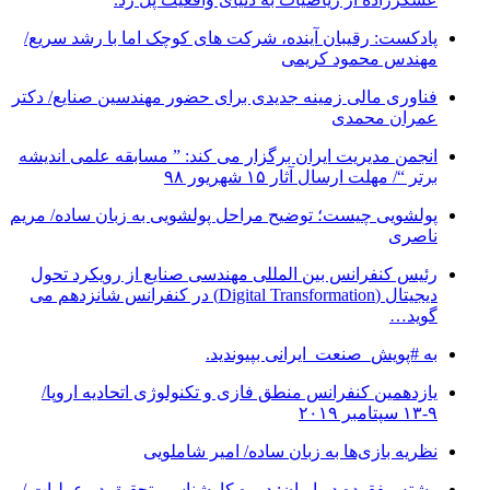
پادکست: رقیبان آینده، شرکت های کوچک اما با رشد سریع/
مهندس محمود کریمی
فناوری مالی زمینه جدیدی برای حضور مهندسین صنایع/ دکتر
عمران محمدی
انجمن مدیریت ایران برگزار می کند: ” مسابقه علمی اندیشه
برتر “/ مهلت ارسال آثار ۱۵ شهریور ۹۸
پولشویی چیست؛ توضیح مراحل پولشویی به زبان ساده/ مریم
ناصری
رئیس کنفرانس بین المللی مهندسی صنایع از رویکرد تحول
دیجیتال (Digital Transformation) در کنفرانس شانزدهم می
گوید…
به #پویش_صنعت_ایرانی بپیوندید.
یازدهمین کنفرانس منطق فازی و تکنولوژی اتحادیه اروپا/
۹-۱۳ سپتامبر ۲۰۱۹
نظریه بازی‌ها به زبان ساده/ امیر شاملویی
رشته مفقوده در ایران: دوره کارشناسی تحقیق در عملیات /