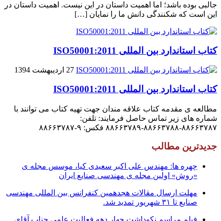
جالبى بوده باشد؛ اما اهمیت داستان در این نیست. اهمیت داستان در
این است که شکنندگى دانش ما را نمایان […]
کتاب استاندارد بین المللی ISO50001:2011
27 اردیبهشت 1394
کتاب استاندارد بین المللی ISO50001:2011
مطالعه ی مقدمه کتاب علاقه مندان جهت تهیه کتاب می توانند با
شماره های زیر تماس حاصل فرمایند: تلفن:
۸۸۶۶۳۷۸۷-۸۸۶۶۳۷۸۸-۸۸۶۶۳۷۸۹ فکس: ۹-۸۸۶۶۳۷۸۷
جدیدترین مطالب
چهره ها: مهندس علی اکبر سعیدی کیا، موسس مجله ی
«روش» اولین مجله ی مهندسی صنایع ایران
مهلت ارسال مقالات هجدهمین کنفرانس بین المللی مهندسی
صنایع تا ۳۱ شهریور تمدید شد.
فیلم مراسم نکوداشت چهار دهه فعالیت علمی جناب آقای