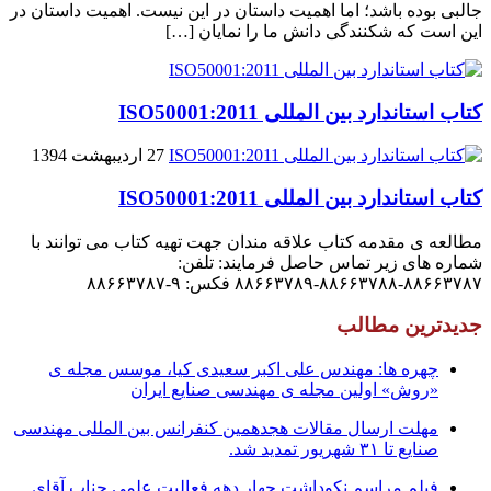
جالبى بوده باشد؛ اما اهمیت داستان در این نیست. اهمیت داستان در
این است که شکنندگى دانش ما را نمایان […]
کتاب استاندارد بین المللی ISO50001:2011
27 اردیبهشت 1394
کتاب استاندارد بین المللی ISO50001:2011
مطالعه ی مقدمه کتاب علاقه مندان جهت تهیه کتاب می توانند با
شماره های زیر تماس حاصل فرمایند: تلفن:
۸۸۶۶۳۷۸۷-۸۸۶۶۳۷۸۸-۸۸۶۶۳۷۸۹ فکس: ۹-۸۸۶۶۳۷۸۷
جدیدترین مطالب
چهره ها: مهندس علی اکبر سعیدی کیا، موسس مجله ی
«روش» اولین مجله ی مهندسی صنایع ایران
مهلت ارسال مقالات هجدهمین کنفرانس بین المللی مهندسی
صنایع تا ۳۱ شهریور تمدید شد.
فیلم مراسم نکوداشت چهار دهه فعالیت علمی جناب آقای