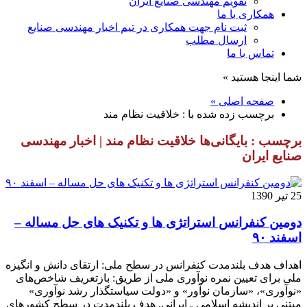
تقویم مهندسی صنایع ایران
همکاری با ما
ثبت نام جهت همکاری در تیم اخبار مهندسی صنایع
ارسال مطلب
تماس با ما
شما اینجا هستید »
صفحه اصلی »
برچسب زده شده با : خلاقیت نظام مند
برچسب : بایگانی‌ها خلاقیت نظام مند | اخبار مهندسی
صنایع ایران
25 تیر 1390
دومین کنفرانس استراتژی ها و تکنیک های حل مساله –
اسفند ۹۰
اهداف هدف بلندمدت کنفرانس در سطح ملی: ارتقای دانش و انگیزه
ملی برای تعیین نمره نوآوری ملی از طریق: بازتعریف شاخص‌های
«نوآوری»، «سازمان نوآور» و «دولت سیاستگذار رشد نوآوری»
مبتنی بر اندیشه اسلامی ـ ایرانی. هدف بلندمدت در سطح کشورهای