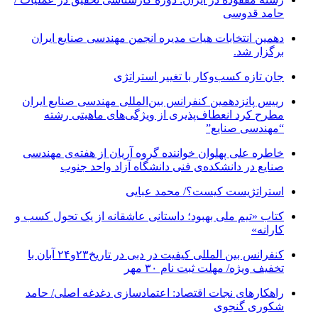
حامد قدوسی
دهمین انتخابات هیات مدیره انجمن مهندسی صنایع ایران
برگزار شد.
جان تازه کسب‌وکار با تغییر استراتژی
رییس پانزدهمین کنفرانس بین‌المللی مهندسی صنایع ایران
مطرح کرد انعطاف‌پذیری از ویژگی‌های ماهیتی رشته
“مهندسی صنایع”
خاطره علی پهلوان خواننده گروه آریان از هفته‌ی مهندسی
صنایع در دانشکده‌ی فنی دانشگاه آزاد واحد جنوب
استراتژیست کیست؟‬/ محمد عبایی
کتاب «تیم ملی بهبود؛ داستانی عاشقانه از یک تحول کسب و
کارانه»
کنفرانس بین المللی کیفیت در دبی در تاریخ۲۳و۲۴ آبان با
تخفیف ویژه/ مهلت ثبت نام ۳۰ مهر
راهکارهای نجات اقتصاد: اعتمادسازی دغدغه اصلی/ حامد
شکوری گنجوی