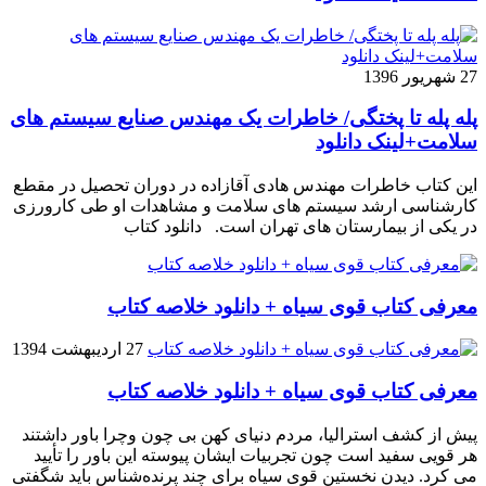
27 شهریور 1396
پله پله تا پختگی/ خاطرات یک مهندس صنایع سیستم های
سلامت+لینک دانلود
این کتاب خاطرات مهندس هادی آقازاده در دوران تحصیل در مقطع
کارشناسی ارشد سیستم های سلامت و مشاهدات او طی کارورزی
در یکی از بیمارستان های تهران است. دانلود کتاب
معرفی کتاب قوی سیاه + دانلود خلاصه کتاب
27 اردیبهشت 1394
معرفی کتاب قوی سیاه + دانلود خلاصه کتاب
پیش از کشف استرالیا، مردم دنیاى کهن بی چون وچرا باور داشتند
هر قویى سفید است چون تجربیات ایشان پیوسته این باور را تأیید
می کرد. دیدن نخستین قوى سیاه براى چند پرنده‌شناس باید شگفتى