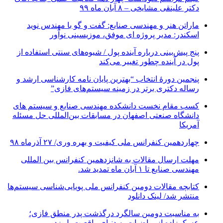
دکتر علینقی مشایخی – ۸ آبان ماه ۹۹
ماراتن هنر و مهندسی صنایع: گفت و گو با مهندس نوید
اسکندر: مدیر پروژه ای موفق، موزیسینی نوآور
پنج پیش‌بینی درباره آینده پول / شیوه‌های سنتی استفاده از
پول در آینده چطور تغییر می‌کند
پنجمین دورۀ انتخاب “بهترین پایان ­نامه کارشناسی­ ارشد و
رساله دکتری برتر در زمینه سیستم‌های فازی”
کسب مقام نخست دانشکده مهندسی صنایع و سیستم های
دانشگاه صنعتی اصفهان در مسابقات بین‌المللی حل مسئله
آمریکا
چهاردهمین کنفرانس ملی کیفیت و بهره وری/ ۲۷ آذرماه ۹۸
مهلت ارسال مقالات به شانزدهمین کنفرانس بین المللی
مهندسی صنایع تا ۱ آبان ماه تمدید شد.
کتابچه مقالات دومین کنفرانس ملی پویایی‌شناسی سیستم‌ها
منتشر شد/ لینک دانلود
به مناسبت دومین سالگرد درگذشت پدر منطق فازی؛
عسکرزاده از ریاضیات به دنیای واقعیت پل زد.