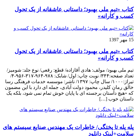
کتاب «تیم ملی بهبود؛ داستانی عاشقانه از یک تحول
کسب و کارانه»
15 مهر 1397
کتاب «تیم ملی بهبود؛ داستانی عاشقانه از یک تحول
کسب و کارانه»
تیم ملی بهبود/ مولف: هادی آقازاده/ قطع: رقعی/ نوع جلد: شومیز/
تعداد صفحه:۳۴۴/ نوبت چاپ: اول/ شابک: ۹۷۸-۹۶۴-۳۱۷-۹۵۶-۴/
تیراژ:۱۰۰۰/ سال چاپ: ۱۳۹۷/ ناشر: موسسه خدمات فرهنگی رسا
خالق رمانِ کلیدر، محمود دولت آبادی، جمله ای دارد با این مضمون
که «هیچ داستان برجسته ای با پایان خوش تمام نمی شود، بلکه یک
داستان خوب […]
پله پله تا پختگی/ خاطرات یک مهندس صنایع سیستم های
سلامت+لینک دانلود