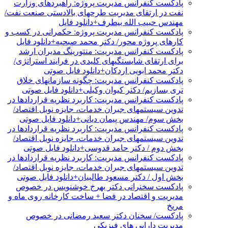
پادکست کنفرانس مدیریت پروژه: راهبردهای وزارت
نفت در ارتقای مدیریت طرحهای بالادستی صنعت نفت/
مهندس حبیب الله بیطرف+دانلود فایل
پادکست کنفرانس مدیریت پروژه: حکمرانی در کسب و
کارهای پروژه محور/ دکتر محمد صبحیه+دانلود فایل
پادکست کنفرانس مدیریت: منتورینگ مدیران ارشد
برای ارتقای شایستگیهای کلیدی در فرایند استراتژی/
دکتر محمد ابویی اردکان+دانلود فایل صوتی
پادکست کنفرانس مدیریت: چگونه سازمانهای خلاق
تری بسازیم/ دکتر کیوان وکیلی+دانلود فایل صوتی
پادکست کنفرانس مدیریت: کاربرد نظریه قراردادها در
تدوین سیستمهای جبران خدمات، جایزه نوبل اقتصاد/
بخش سوم/ مهندس پیمان دیانی+دانلود فایل صوتی
پادکست کنفرانس مدیریت: کاربرد نظریه قراردادها در
تدوین سیستمهای جبران خدمات، جایزه نوبل اقتصاد/
بخش دوم / دکتر حامد قدوسی+دانلود فایل صوتی
پادکست کنفرانس مدیریت: کاربرد نظریه قراردادها در
تدوین سیستمهای جبران خدمات، جایزه نوبل اقتصاد/
بخش اول / دکتر مسعود طالبیان+دانلود فایل صوتی
پادکست سخنرانی دکتر بهرخ خوشنویس در خصوص
مدیریت و اقتصاد در فضا + ساخت کارخانه روی ماه و
مریخ
پادکست/ سخنان دکتر سعید رمضانی در خصوص
مدیریت دارایی های فیزیکی