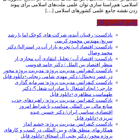
اسلامی: هم‌راستا سازی توان علمی ملت‌های اسلامی برای پیوند
زدن نقشه جامع علمی کشورهای اسلامی […]
رادیو کسب و کار
پادکست: رقیبان آینده، شرکت های کوچک اما با رشد
سریع/ مهندس محمود کریمی
پادکست: اقتصاد آب/ تجربه بازار آب در استرالیا/ دکتر
محمد وصال
پادکست: اقتصاد آب / تحلیل انتقادی آب مجازی از
منظر اقتصاد بین الملل / دکتر حامد قدوسی
پادکست کنفرانس مدیریت پروژه: مدیریت پروژه محور
در عصر دیجیتال/ دکتر مهدی شامی زنجانی+دانلود فایل
پادکست کنفرانس مدیریت پروژه: سرمایه گذاری
خارجی؛ ایجاد اشتغال یا صادرات شغل؟/ دکتر
طهماسب مظاهری+دانلود فایل
پادکست کنفرانس مدیریت پروژه: راهبردهای جذب
منابع مالی بین المللی متناسب با شرایط امروز
اقتصادی سیاسی ایران/ دکتر حسین عبده
تبریزی+دانلود فایل
پادکست کنفرانس مدیریت پروژه: چشم انداز
همکاریهای منطق های و بین المللی در کسب و کارهای
پروژه محور/ دکتر یحیی آل اسحاق+دانلود فایل