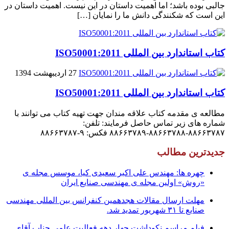
جالبى بوده باشد؛ اما اهمیت داستان در این نیست. اهمیت داستان در
این است که شکنندگى دانش ما را نمایان […]
کتاب استاندارد بین المللی ISO50001:2011
27 اردیبهشت 1394
کتاب استاندارد بین المللی ISO50001:2011
مطالعه ی مقدمه کتاب علاقه مندان جهت تهیه کتاب می توانند با
شماره های زیر تماس حاصل فرمایند: تلفن:
۸۸۶۶۳۷۸۷-۸۸۶۶۳۷۸۸-۸۸۶۶۳۷۸۹ فکس: ۹-۸۸۶۶۳۷۸۷
جدیدترین مطالب
چهره ها: مهندس علی اکبر سعیدی کیا، موسس مجله ی
«روش» اولین مجله ی مهندسی صنایع ایران
مهلت ارسال مقالات هجدهمین کنفرانس بین المللی مهندسی
صنایع تا ۳۱ شهریور تمدید شد.
فیلم مراسم نکوداشت چهار دهه فعالیت علمی جناب آقای