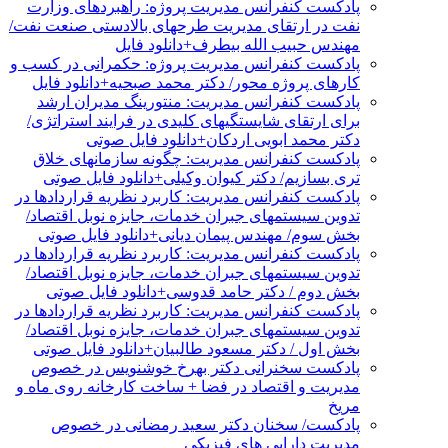
پادکست کنفرانس مدیریت پروژه: راهبردهای وزارت
نفت در ارتقای مدیریت طرحهای بالادستی صنعت نفت/
مهندس حبیب الله بیطرف+دانلود فایل
پادکست کنفرانس مدیریت پروژه: حکمرانی در کسب و
کارهای پروژه محور/ دکتر محمد صبحیه+دانلود فایل
پادکست کنفرانس مدیریت: منتورینگ مدیران ارشد
برای ارتقای شایستگیهای کلیدی در فرایند استراتژی/
دکتر محمد ابویی اردکان+دانلود فایل صوتی
پادکست کنفرانس مدیریت: چگونه سازمانهای خلاق
تری بسازیم/ دکتر کیوان وکیلی+دانلود فایل صوتی
پادکست کنفرانس مدیریت: کاربرد نظریه قراردادها در
تدوین سیستمهای جبران خدمات، جایزه نوبل اقتصاد/
بخش سوم/ مهندس پیمان دیانی+دانلود فایل صوتی
پادکست کنفرانس مدیریت: کاربرد نظریه قراردادها در
تدوین سیستمهای جبران خدمات، جایزه نوبل اقتصاد/
بخش دوم / دکتر حامد قدوسی+دانلود فایل صوتی
پادکست کنفرانس مدیریت: کاربرد نظریه قراردادها در
تدوین سیستمهای جبران خدمات، جایزه نوبل اقتصاد/
بخش اول / دکتر مسعود طالبیان+دانلود فایل صوتی
پادکست سخنرانی دکتر بهرخ خوشنویس در خصوص
مدیریت و اقتصاد در فضا + ساخت کارخانه روی ماه و
مریخ
پادکست/ سخنان دکتر سعید رمضانی در خصوص
مدیریت دارایی های فیزیکی