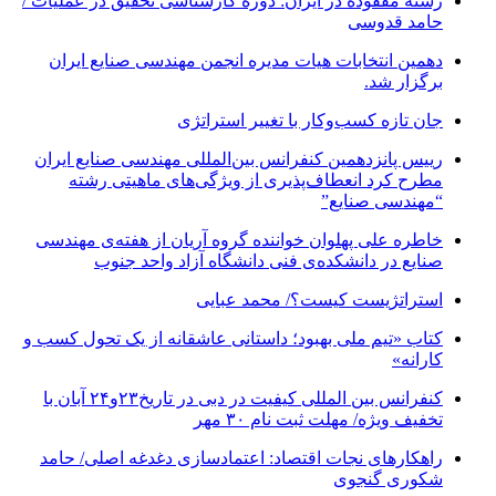
رشته مفقوده در ایران: دوره کارشناسی تحقیق در عملیات /
حامد قدوسی
دهمین انتخابات هیات مدیره انجمن مهندسی صنایع ایران
برگزار شد.
جان تازه کسب‌وکار با تغییر استراتژی
رییس پانزدهمین کنفرانس بین‌المللی مهندسی صنایع ایران
مطرح کرد انعطاف‌پذیری از ویژگی‌های ماهیتی رشته
“مهندسی صنایع”
خاطره علی پهلوان خواننده گروه آریان از هفته‌ی مهندسی
صنایع در دانشکده‌ی فنی دانشگاه آزاد واحد جنوب
استراتژیست کیست؟‬/ محمد عبایی
کتاب «تیم ملی بهبود؛ داستانی عاشقانه از یک تحول کسب و
کارانه»
کنفرانس بین المللی کیفیت در دبی در تاریخ۲۳و۲۴ آبان با
تخفیف ویژه/ مهلت ثبت نام ۳۰ مهر
راهکارهای نجات اقتصاد: اعتمادسازی دغدغه اصلی/ حامد
شکوری گنجوی