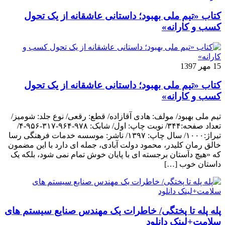
کتاب «تیم ملی بهبود؛ داستانی عاشقانه از یک تحول
کسب و کارانه»
15 مهر 1397
کتاب «تیم ملی بهبود؛ داستانی عاشقانه از یک تحول
کسب و کارانه»
تیم ملی بهبود/ مولف: هادی آقازاده/ قطع: رقعی/ نوع جلد: شومیز/
تعداد صفحه:۳۴۴/ نوبت چاپ: اول/ شابک: ۹۷۸-۹۶۴-۳۱۷-۹۵۶-۴/
تیراژ:۱۰۰۰/ سال چاپ: ۱۳۹۷/ ناشر: موسسه خدمات فرهنگی رسا
خالق رمانِ کلیدر، محمود دولت آبادی، جمله ای دارد با این مضمون
که «هیچ داستان برجسته ای با پایان خوش تمام نمی شود، بلکه یک
داستان خوب […]
پله پله تا پختگی/ خاطرات یک مهندس صنایع سیستم های
سلامت+لینک دانلود