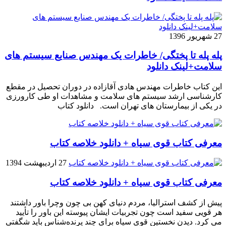
27 شهریور 1396
پله پله تا پختگی/ خاطرات یک مهندس صنایع سیستم های
سلامت+لینک دانلود
این کتاب خاطرات مهندس هادی آقازاده در دوران تحصیل در مقطع
کارشناسی ارشد سیستم های سلامت و مشاهدات او طی کارورزی
در یکی از بیمارستان های تهران است. دانلود کتاب
معرفی کتاب قوی سیاه + دانلود خلاصه کتاب
27 اردیبهشت 1394
معرفی کتاب قوی سیاه + دانلود خلاصه کتاب
پیش از کشف استرالیا، مردم دنیاى کهن بی چون وچرا باور داشتند
هر قویى سفید است چون تجربیات ایشان پیوسته این باور را تأیید
می کرد. دیدن نخستین قوى سیاه براى چند پرنده‌شناس باید شگفتى