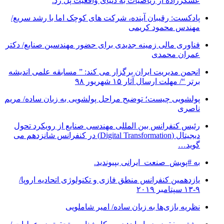
عسکرزاده از ریاضیات به دنیای واقعیت پل زد.
پادکست: رقیبان آینده، شرکت های کوچک اما با رشد سریع/
مهندس محمود کریمی
فناوری مالی زمینه جدیدی برای حضور مهندسین صنایع/ دکتر
عمران محمدی
انجمن مدیریت ایران برگزار می کند: ” مسابقه علمی اندیشه
برتر “/ مهلت ارسال آثار ۱۵ شهریور ۹۸
پولشویی چیست؛ توضیح مراحل پولشویی به زبان ساده/ مریم
ناصری
رئیس کنفرانس بین المللی مهندسی صنایع از رویکرد تحول
دیجیتال (Digital Transformation) در کنفرانس شانزدهم می
گوید…
به #پویش_صنعت_ایرانی بپیوندید.
یازدهمین کنفرانس منطق فازی و تکنولوژی اتحادیه اروپا/
۹-۱۳ سپتامبر ۲۰۱۹
نظریه بازی‌ها به زبان ساده/ امیر شاملویی