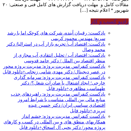
مقالات کامل و مهلت دریافت گزارش های کامل فنی و صنعتی: ۲۰
شهریور * اعلام نتیجه […]
رادیو کسب و کار
پادکست: رقیبان آینده، شرکت های کوچک اما با رشد
سریع/ مهندس محمود کریمی
پادکست: اقتصاد آب/ تجربه بازار آب در استرالیا/ دکتر
محمد وصال
پادکست: اقتصاد آب / تحلیل انتقادی آب مجازی از
منظر اقتصاد بین الملل / دکتر حامد قدوسی
پادکست کنفرانس مدیریت پروژه: مدیریت پروژه محور
در عصر دیجیتال/ دکتر مهدی شامی زنجانی+دانلود فایل
پادکست کنفرانس مدیریت پروژه: سرمایه گذاری
خارجی؛ ایجاد اشتغال یا صادرات شغل؟/ دکتر
طهماسب مظاهری+دانلود فایل
پادکست کنفرانس مدیریت پروژه: راهبردهای جذب
منابع مالی بین المللی متناسب با شرایط امروز
اقتصادی سیاسی ایران/ دکتر حسین عبده
تبریزی+دانلود فایل
پادکست کنفرانس مدیریت پروژه: چشم انداز
همکاریهای منطق های و بین المللی در کسب و کارهای
پروژه محور/ دکتر یحیی آل اسحاق+دانلود فایل