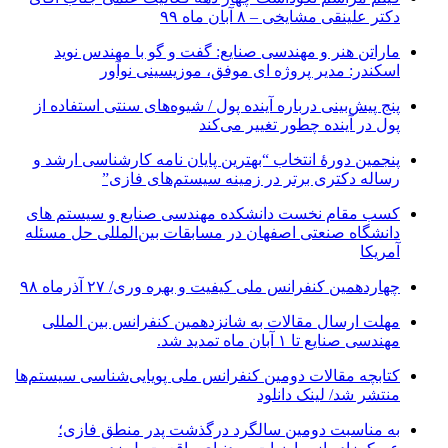
دکتر علینقی مشایخی – ۸ آبان ماه ۹۹
ماراتن هنر و مهندسی صنایع: گفت و گو با مهندس نوید
اسکندر: مدیر پروژه ای موفق، موزیسینی نوآور
پنج پیش‌بینی درباره آینده پول / شیوه‌های سنتی استفاده از
پول در آینده چطور تغییر می‌کند
پنجمین دورۀ انتخاب “بهترین پایان ­نامه کارشناسی­ ارشد و
رساله دکتری برتر در زمینه سیستم‌های فازی”
کسب مقام نخست دانشکده مهندسی صنایع و سیستم های
دانشگاه صنعتی اصفهان در مسابقات بین‌المللی حل مسئله
آمریکا
چهاردهمین کنفرانس ملی کیفیت و بهره وری/ ۲۷ آذرماه ۹۸
مهلت ارسال مقالات به شانزدهمین کنفرانس بین المللی
مهندسی صنایع تا ۱ آبان ماه تمدید شد.
کتابچه مقالات دومین کنفرانس ملی پویایی‌شناسی سیستم‌ها
منتشر شد/ لینک دانلود
به مناسبت دومین سالگرد درگذشت پدر منطق فازی؛