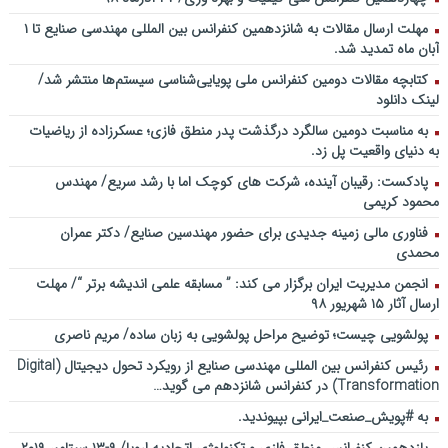
مهلت ارسال مقالات به شانزدهمین کنفرانس بین المللی مهندسی صنایع تا ۱
آبان ماه تمدید شد.
کتابچه مقالات دومین کنفرانس ملی پویایی‌شناسی سیستم‌ها منتشر شد/
لینک دانلود
به مناسبت دومین سالگرد درگذشت پدر منطق فازی؛ عسکرزاده از ریاضیات
به دنیای واقعیت پل زد.
پادکست: رقیبان آینده، شرکت های کوچک اما با رشد سریع/ مهندس
محمود کریمی
فناوری مالی زمینه جدیدی برای حضور مهندسین صنایع/ دکتر عمران
محمدی
انجمن مدیریت ایران برگزار می کند: ” مسابقه علمی اندیشه برتر “/ مهلت
ارسال آثار ۱۵ شهریور ۹۸
پولشویی چیست؛ توضیح مراحل پولشویی به زبان ساده/ مریم ناصری
رئیس کنفرانس بین المللی مهندسی صنایع از رویکرد تحول دیجیتال (Digital
Transformation) در کنفرانس شانزدهم می گوید…
به #پویش_صنعت_ایرانی بپیوندید.