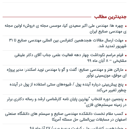
باشد؟! / دانلود فایل صوتی دکتر تقوی
فایل صوتی گفت و گوی رامبد جوان و دکتر مصطفی تقوی در خصوص
آینده پژوهی – برنامه خندوانه
جدیدترین مطالب
سخنرانی دکتر دیواندری در خصوص آینده صنعت بانکداری / کنفرانس
چهره ها: مهندس علی اکبر سعیدی کیا، موسس مجله ی «روش» اولین مجله
ملی توسعه مدیریت پولی و بانکی
ی مهندسی صنایع ایران
سخنرانی دکتر علیرضا فیض بخش با عنوان آینده پژوهی نظام بانکداری / ۹
مهلت ارسال مقالات هجدهمین کنفرانس بین المللی مهندسی صنایع تا ۳۱
بهمن ماه ۹۲
شهریور تمدید شد.
فیلم مراسم نکوداشت چهار دهه فعالیت علمی جناب آقای دکتر علینقی
مشایخی – ۸ آبان ماه ۹۹
ماراتن هنر و مهندسی صنایع: گفت و گو با مهندس نوید اسکندر: مدیر پروژه
ای موفق، موزیسینی نوآور
پنج پیش‌بینی درباره آینده پول / شیوه‌های سنتی استفاده از پول در آینده
چطور تغییر می‌کند
پنجمین دورۀ انتخاب “بهترین پایان ­نامه کارشناسی­ ارشد و رساله دکتری برتر
در زمینه سیستم‌های فازی”
کسب مقام نخست دانشکده مهندسی صنایع و سیستم های دانشگاه صنعتی
اصفهان در مسابقات بین‌المللی حل مسئله آمریکا
چهاردهمین کنفرانس ملی کیفیت و بهره وری/ ۲۷ آذرماه ۹۸