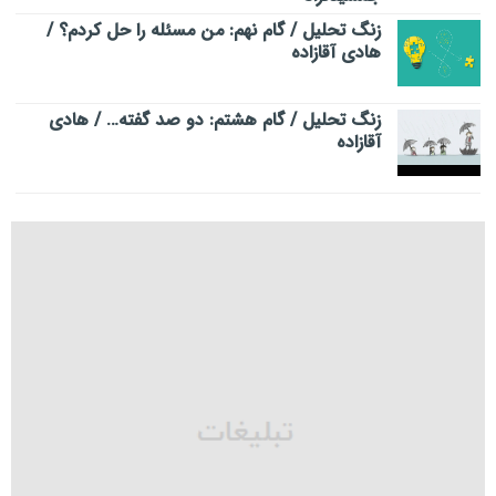
زنگ تحلیل / گام نهم: من مسئله را حل کردم؟ /
هادی آقازاده
زنگ تحلیل / گام هشتم: دو صد گفته… / هادی
آقازاده