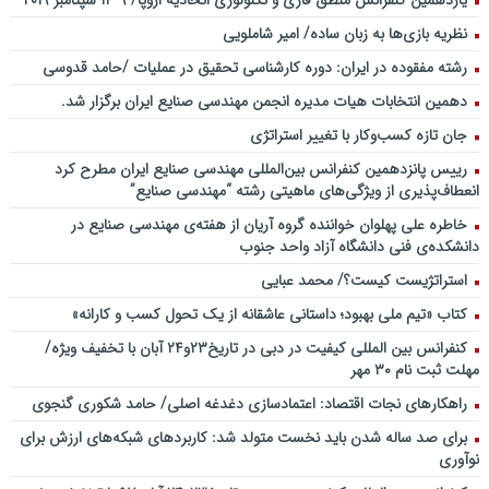
یازدهمین کنفرانس منطق فازی و تکنولوژی اتحادیه اروپا/ ۹-۱۳ سپتامبر ۲۰۱۹
نظریه بازی‌ها به زبان ساده/ امیر شاملویی
رشته مفقوده در ایران: دوره کارشناسی تحقیق در عملیات /حامد قدوسی
دهمین انتخابات هیات مدیره انجمن مهندسی صنایع ایران برگزار شد.
جان تازه کسب‌وکار با تغییر استراتژی
رییس پانزدهمین کنفرانس بین‌المللی مهندسی صنایع ایران مطرح کرد
انعطاف‌پذیری از ویژگی‌های ماهیتی رشته “مهندسی صنایع”
خاطره علی پهلوان خواننده گروه آریان از هفته‌ی مهندسی صنایع در
دانشکده‌ی فنی دانشگاه آزاد واحد جنوب
استراتژیست کیست؟‬/ محمد عبایی
کتاب «تیم ملی بهبود؛ داستانی عاشقانه از یک تحول کسب و کارانه»
کنفرانس بین المللی کیفیت در دبی در تاریخ۲۳و۲۴ آبان با تخفیف ویژه/
مهلت ثبت نام ۳۰ مهر
راهکارهای نجات اقتصاد: اعتمادسازی دغدغه اصلی/ حامد شکوری گنجوی
برای صد ساله شدن باید نخست متولد شد: کاربردهای شبکه‌های ارزش برای
نوآوری