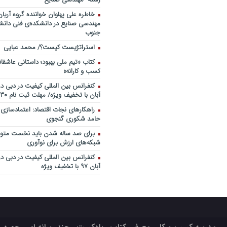
خاطره علی پهلوان خواننده گروه آریان
مهندسی صنایع در دانشکده‌ی فنی دانشگ
جنوب
استراتژیست کیست؟‬/ محمد عبایی
کتاب «تیم ملی بهبود؛ داستانی عاشقا
کسب و کارانه»
آبان با تخفیف ویژه/ مهلت ثبت نام ۳۰ مهر
راهکارهای نجات اقتصاد: اعتمادسازی
حامد شکوری گنجوی
برای صد ساله شدن باید نخست متولد
شبکه‌های ارزش برای نوآوری
آبان ۹۷ با تخفیف ویژه