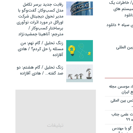
ی/ خاطرات یک
ریه قراردادها
رقابت جدید برسر تکامل
جایزه نوبل
سیستم های
مدل کسب‌و‌کار; گفت‌وگو با
انی+دانلود
نلود
مدیر تحول دیجیتال شرکت
اوراکل در مورد اثرات نوآوری
 سیاه + دانلود
ریه قراردادها
برساختار کسب‌وکار /
جایزه نوبل
مترجم: آناهیتا جمشیدنژاد
ی+دانلود فایل
زنگ تحلیل / گام نهم: من
ین المللی
مسئله را حل کردم؟ / هادی
ریه قراردادها
آقازاده
جایزه نوبل
یان+دانلود
زنگ تحلیل / گام هشتم: دو
صد گفته… / هادی آقازاده
نویس در
ساخت کارخانه
یا، موسس مجله
 ایران
انی در خصوص
س بین المللی
یم؟ از کجا
انلود فایل
یت علمی جناب
 و دکتر
گو با مهندس
ی – برنامه