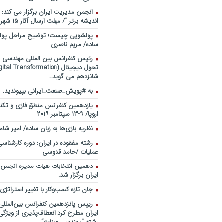
انجمن مدیریت ایران برگزار می کند: 
اندیشه برتر “/ مهلت ارسال آثار ۱۵ شهریور ۹۸
پولشویی چیست؛ توضیح مراحل پولش
ساده/ مریم ناصری
رئیس کنفرانس بین المللی مهندسی صن
شانزدهم می گوید…
به #پویش_صنعت_ایرانی بپیوندید.
یازدهمین کنفرانس منطق فازی و تکنو
اروپا/ ۹-۱۳ سپتامبر ۲۰۱۹
نظریه بازی‌ها به زبان ساده/ امیر شام
رشته مفقوده در ایران: دوره کارشناس
عملیات /حامد قدوسی
دهمین انتخابات هیات مدیره انجمن
ایران برگزار شد.
جان تازه کسب‌وکار با تغییر استراتژی
رییس پانزدهمین کنفرانس بین‌الملل
ایران مطرح کرد انعطاف‌پذیری از ویژگ
رشته “مهندسی صنایع”