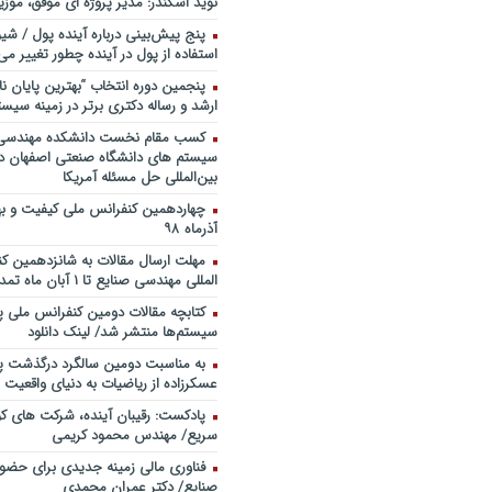
نوید اسکندر: مدیر پروژه ای موفق، موزی
خندوانه
پنج پیش‌بینی درباره آینده پول / شی
سخنرانی دکتر دیواندری در خصوص
استفاده از پول در آینده چطور تغییر می‌
بانکداری / کنفرانس ملی توسعه مدی
بانکی
پنجمین دورۀ انتخاب “بهترین پایان ­نا
ارشد و رساله دکتری برتر در زمینه سیست
سخنرانی دکتر علیرضا فیض بخش با
پژوهی نظام بانکداری / ۹ بهمن ماه ۹۲
کسب مقام نخست دانشکده مهندسی 
سیستم های دانشگاه صنعتی اصفهان در
بین‌المللی حل مسئله آمریکا
آذرماه ۹۸
مهلت ارسال مقالات به شانزدهمین ک
المللی مهندسی صنایع تا ۱ آبان ماه تمدید شد.
کتابچه مقالات دومین کنفرانس ملی پ
سیستم‌ها منتشر شد/ لینک دانلود
به مناسبت دومین سالگرد درگذشت پد
عسکرزاده از ریاضیات به دنیای واقعیت پ
پادکست: رقیبان آینده، شرکت های کو
سریع/ مهندس محمود کریمی
فناوری مالی زمینه جدیدی برای حضو
صنایع/ دکتر عمران محمدی