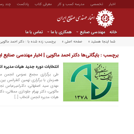
اخبار
تخصصی
مدرسه کسب و کار
معرفی کتاب
پادکست
چند رسا
خانه
مهندسی صنایع
همکاری با ما
تماس با ما
شما اینجا هستید »
صفحه اصلی »
برچسب زده شده با : دکتر احمد ماکویی
برچسب : بایگانی‌ها دکتر احمد ماکویی | اخبار مهندسی صنایع ای
انتخابات دوره جدید هیات مدیره ان
۰۲ بهمن ۱۳۹۱
طی برگزاری مجمع عمومی انجمن مهند
همزمان با برگزاری نهمین کنقرانس بین 
مهدی سید اصفهانی، دکترامیرعباس نجف
ماکویی، دکتر بهرام جلوداری ممقانی، دکت
هیات مدیره انجمن انتخاب […]