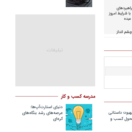
اهبردهای
ا شرایط امروز
عبده
شم انداز
در کسب و
حاق+دانلود
اهبردهای
ی بالادستی
+دانلود فایل
کمرانی در
مد
نگ مدیران
مدرسه کسب و کار
در فرایند
نلود فایل
دنیای استارت‌آپ‌ها:
هبود؛ داستانی
عرصه‌های رشد بنگاه‌های
سازمانهای
کره‌ای‌
 تحول کسب و
دانلود فایل