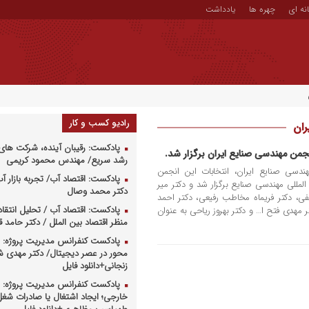
نه ای
چهره ها
یادداشت
رادیو کسب و کار
ران
پادکست: رقیبان آینده، شرکت های 
جمن مهندسی صنایع ایران برگزار شد.
رشد سریع/ مهندس محمود کریمی
سی صنایع ایران، انتخابات این انجمن
پادکست: اقتصاد آب/ تجربه بازار آب 
المللی مهندسی صنایع برگزار شد و دکتر میر
دکتر محمد وصال
ی، دکتر فریماه مخاطب رفیعی، دکتر احمد
پادکست: اقتصاد آب / تحلیل انتقا
ر مهدی فتح ا… و دکتر بهروز ریاحی به عنوان
منظر اقتصاد بین الملل / دکتر حامد
پادکست کنفرانس مدیریت پروژه: م
محور در عصر دیجیتال/ دکتر مهدی 
زنجانی+دانلود فایل
پادکست کنفرانس مدیریت پروژه: س
خارجی؛ ایجاد اشتغال یا صادرات شغل