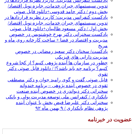
پادکست کنفرانس مدیریت: کاربرد نظریه قراردادها در
تدوین سیستمهای جبران خدمات، جایزه نوبل اقتصاد/
بخش دوم / دکتر حامد قدوسی+دانلود فایل صوتی
پادکست کنفرانس مدیریت: کاربرد نظریه قراردادها در
تدوین سیستمهای جبران خدمات، جایزه نوبل اقتصاد/
بخش اول / دکتر مسعود طالبیان+دانلود فایل صوتی
پادکست سخنرانی دکتر بهرخ خوشنویس در خصوص
مدیریت و اقتصاد در فضا + ساخت کارخانه روی ماه و
مریخ
پادکست/ سخنان دکتر سعید رمضانی در خصوص
مدیریت دارایی های فیزیکی
چطور در سازمان ها آینده پژوهی کنیم؟ از کجا شروع
کنیم؟ برنامه چه باید باشد؟! / دانلود فایل صوتی دکتر
تقوی
فایل صوتی گفت و گوی رامبد جوان و دکتر مصطفی
تقوی در خصوص آینده پژوهی – برنامه خندوانه
سخنرانی دکتر دیواندری در خصوص آینده صنعت
بانکداری / کنفرانس ملی توسعه مدیریت پولی و بانکی
سخنرانی دکتر علیرضا فیض بخش با عنوان آینده
پژوهی نظام بانکداری / ۹ بهمن ماه ۹۲
عضویت در خبرنامه