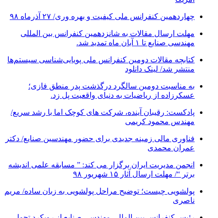
چهاردهمین کنفرانس ملی کیفیت و بهره وری/ ۲۷ آذرماه ۹۸
مهلت ارسال مقالات به شانزدهمین کنفرانس بین المللی
مهندسی صنایع تا ۱ آبان ماه تمدید شد.
کتابچه مقالات دومین کنفرانس ملی پویایی‌شناسی سیستم‌ها
منتشر شد/ لینک دانلود
به مناسبت دومین سالگرد درگذشت پدر منطق فازی؛
عسکرزاده از ریاضیات به دنیای واقعیت پل زد.
پادکست: رقیبان آینده، شرکت های کوچک اما با رشد سریع/
مهندس محمود کریمی
فناوری مالی زمینه جدیدی برای حضور مهندسین صنایع/ دکتر
عمران محمدی
انجمن مدیریت ایران برگزار می کند: ” مسابقه علمی اندیشه
برتر “/ مهلت ارسال آثار ۱۵ شهریور ۹۸
پولشویی چیست؛ توضیح مراحل پولشویی به زبان ساده/ مریم
ناصری
رئیس کنفرانس بین المللی مهندسی صنایع از رویکرد تحول