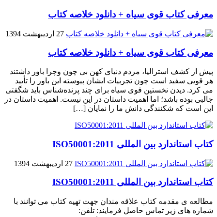
معرفی کتاب قوی سیاه + دانلود خلاصه کتاب
27 اردیبهشت 1394
معرفی کتاب قوی سیاه + دانلود خلاصه کتاب
پیش از کشف استرالیا، مردم دنیاى کهن بی چون وچرا باور داشتند
هر قویى سفید است چون تجربیات ایشان پیوسته این باور را تأیید
می کرد. دیدن نخستین قوى سیاه براى چند پرنده‌شناس باید شگفتى
جالبى بوده باشد؛ اما اهمیت داستان در این نیست. اهمیت داستان در
این است که شکنندگى دانش ما را نمایان […]
کتاب استاندارد بین المللی ISO50001:2011
27 اردیبهشت 1394
کتاب استاندارد بین المللی ISO50001:2011
مطالعه ی مقدمه کتاب علاقه مندان جهت تهیه کتاب می توانند با
شماره های زیر تماس حاصل فرمایند: تلفن: