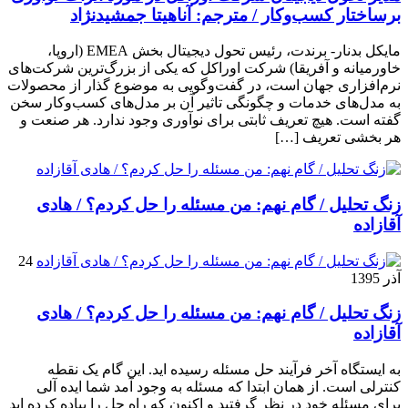
برساختار کسب‌وکار / مترجم: آناهیتا جمشیدنژاد
مایکل بدنار- برندت، رئیس تحول دیجیتال بخش EMEA (اروپا،
خاورمیانه و آفریقا) شرکت اوراکل که یکی از بزرگ‌ترین شرکت‌های
نرم‌افزاری جهان است، در گفت‌وگویی به موضوع گذار از محصولات
به مدل‌های خدمات و چگونگی تاثیر آن بر مدل‌های کسب‌و‌کار سخن
گفته است. هیچ تعریف ثابتی برای نوآوری وجود ندارد. هر صنعت و
هر بخشی تعریف […]
زنگ تحلیل / گام نهم: من مسئله را حل کردم؟ / هادی
آقازاده
24
آذر 1395
زنگ تحلیل / گام نهم: من مسئله را حل کردم؟ / هادی
آقازاده
به ایستگاه آخر فرآیند حل مسئله رسیده اید. این گام یک نقطه
کنترلی است. از همان ابتدا که مسئله به وجود آمد شما ایده آلی
برای مسئله خود در نظر گرفتید و اکنون که راه حل را پیاده کرده اید