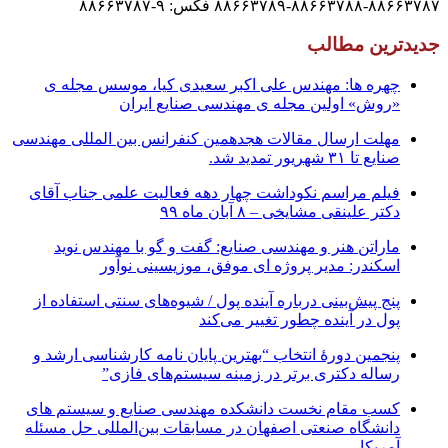
۸۸۶۶۳۷۸۷-۸۸۶۶۳۷۸۸-۸۸۶۶۳۷۸۹ فکس: ۹-۸۸۶۶۳۷۸۷
جدیدترین مطالب
چهره ها: مهندس علی اکبر سعیدی کیا، موسس مجله ی
«روش» اولین مجله ی مهندسی صنایع ایران
مهلت ارسال مقالات هجدهمین کنفرانس بین المللی مهندسی
صنایع تا ۳۱ شهریور تمدید شد.
فیلم مراسم نکوداشت چهار دهه فعالیت علمی جناب آقای
دکتر علینقی مشایخی – ۸ آبان ماه ۹۹
ماراتن هنر و مهندسی صنایع: گفت و گو با مهندس نوید
اسکندر: مدیر پروژه ای موفق، موزیسینی نوآور
پنج پیش‌بینی درباره آینده پول / شیوه‌های سنتی استفاده از
پول در آینده چطور تغییر می‌کند
پنجمین دورۀ انتخاب “بهترین پایان ­نامه کارشناسی­ ارشد و
رساله دکتری برتر در زمینه سیستم‌های فازی”
کسب مقام نخست دانشکده مهندسی صنایع و سیستم های
دانشگاه صنعتی اصفهان در مسابقات بین‌المللی حل مسئله
آمریکا