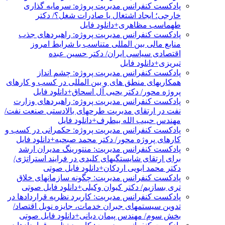
پادکست کنفرانس مدیریت پروژه: سرمایه گذاری
خارجی؛ ایجاد اشتغال یا صادرات شغل؟/ دکتر
طهماسب مظاهری+دانلود فایل
پادکست کنفرانس مدیریت پروژه: راهبردهای جذب
منابع مالی بین المللی متناسب با شرایط امروز
اقتصادی سیاسی ایران/ دکتر حسین عبده
تبریزی+دانلود فایل
پادکست کنفرانس مدیریت پروژه: چشم انداز
همکاریهای منطق های و بین المللی در کسب و کارهای
پروژه محور/ دکتر یحیی آل اسحاق+دانلود فایل
پادکست کنفرانس مدیریت پروژه: راهبردهای وزارت
نفت در ارتقای مدیریت طرحهای بالادستی صنعت نفت/
مهندس حبیب الله بیطرف+دانلود فایل
پادکست کنفرانس مدیریت پروژه: حکمرانی در کسب و
کارهای پروژه محور/ دکتر محمد صبحیه+دانلود فایل
پادکست کنفرانس مدیریت: منتورینگ مدیران ارشد
برای ارتقای شایستگیهای کلیدی در فرایند استراتژی/
دکتر محمد ابویی اردکان+دانلود فایل صوتی
پادکست کنفرانس مدیریت: چگونه سازمانهای خلاق
تری بسازیم/ دکتر کیوان وکیلی+دانلود فایل صوتی
پادکست کنفرانس مدیریت: کاربرد نظریه قراردادها در
تدوین سیستمهای جبران خدمات، جایزه نوبل اقتصاد/
بخش سوم/ مهندس پیمان دیانی+دانلود فایل صوتی