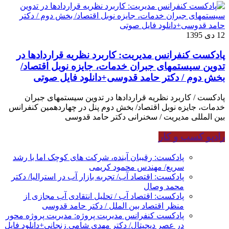
12 دی 1395
پادکست کنفرانس مدیریت: کاربرد نظریه قراردادها در
تدوین سیستمهای جبران خدمات، جایزه نوبل اقتصاد/
بخش دوم / دکتر حامد قدوسی+دانلود فایل صوتی
پادکست / کاربرد نظریه قراردادها در تدوین سیستمهای جبران
خدمات، جایزه نوبل اقتصاد/ بخش دوم پنل در چهاردهمین کنفرانس
بین المللی مدیریت / سخنرانی دکتر حامد قدوسی
رادیو کسب و کار
پادکست: رقیبان آینده، شرکت های کوچک اما با رشد
سریع/ مهندس محمود کریمی
پادکست: اقتصاد آب/ تجربه بازار آب در استرالیا/ دکتر
محمد وصال
پادکست: اقتصاد آب / تحلیل انتقادی آب مجازی از
منظر اقتصاد بین الملل / دکتر حامد قدوسی
پادکست کنفرانس مدیریت پروژه: مدیریت پروژه محور
در عصر دیجیتال/ دکتر مهدی شامی زنجانی+دانلود فایل