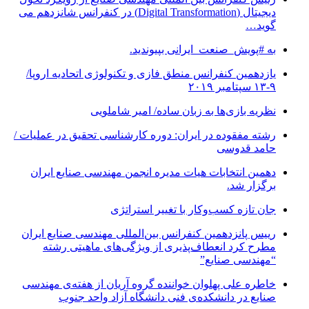
دیجیتال (Digital Transformation) در کنفرانس شانزدهم می
گوید…
به #پویش_صنعت_ایرانی بپیوندید.
یازدهمین کنفرانس منطق فازی و تکنولوژی اتحادیه اروپا/
۹-۱۳ سپتامبر ۲۰۱۹
نظریه بازی‌ها به زبان ساده/ امیر شاملویی
رشته مفقوده در ایران: دوره کارشناسی تحقیق در عملیات /
حامد قدوسی
دهمین انتخابات هیات مدیره انجمن مهندسی صنایع ایران
برگزار شد.
جان تازه کسب‌وکار با تغییر استراتژی
رییس پانزدهمین کنفرانس بین‌المللی مهندسی صنایع ایران
مطرح کرد انعطاف‌پذیری از ویژگی‌های ماهیتی رشته
“مهندسی صنایع”
خاطره علی پهلوان خواننده گروه آریان از هفته‌ی مهندسی
صنایع در دانشکده‌ی فنی دانشگاه آزاد واحد جنوب