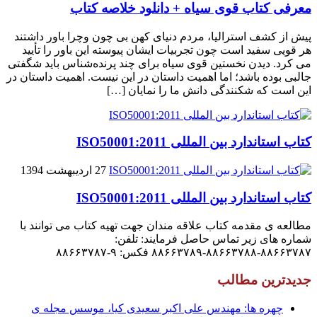
معرفی کتاب قوی سیاه + دانلود خلاصه کتاب
پیش از کشف استرالیا، مردم دنیاى کهن بی چون وچرا باور داشتند
هر قویى سفید است چون تجربیات ایشان پیوسته این باور را تأیید
می کرد. دیدن نخستین قوى سیاه براى چند پرنده‌شناس باید شگفتى
جالبى بوده باشد؛ اما اهمیت داستان در این نیست. اهمیت داستان در
این است که شکنندگى دانش ما را نمایان […]
کتاب استاندارد بین المللی ISO50001:2011
27 اردیبهشت 1394
کتاب استاندارد بین المللی ISO50001:2011
مطالعه ی مقدمه کتاب علاقه مندان جهت تهیه کتاب می توانند با
شماره های زیر تماس حاصل فرمایند: تلفن:
۸۸۶۶۳۷۸۷-۸۸۶۶۳۷۸۸-۸۸۶۶۳۷۸۹ فکس: ۹-۸۸۶۶۳۷۸۷
جدیدترین مطالب
چهره ها: مهندس علی اکبر سعیدی کیا، موسس مجله ی