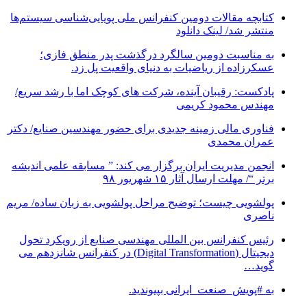
کتابچه مقالات دومین کنفرانس ملی پویایی‌شناسی سیستم‌ها
منتشر شد/ لینک دانلود
به مناسبت دومین سالگرد درگذشت پدر منطق فازی؛
عسکرزاده از ریاضیات به دنیای واقعیت پل زد.
پادکست: رقیبان آینده، شرکت های کوچک اما با رشد سریع/
مهندس محمود کریمی
فناوری مالی زمینه جدیدی برای حضور مهندسین صنایع/ دکتر
عمران محمدی
انجمن مدیریت ایران برگزار می کند: ” مسابقه علمی اندیشه
برتر “/ مهلت ارسال آثار ۱۵ شهریور ۹۸
پولشویی چیست؛ توضیح مراحل پولشویی به زبان ساده/ مریم
ناصری
رئیس کنفرانس بین المللی مهندسی صنایع از رویکرد تحول
دیجیتال (Digital Transformation) در کنفرانس شانزدهم می
گوید…
به #پویش_صنعت_ایرانی بپیوندید.