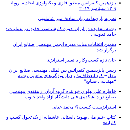
یازدهمین کنفرانس منطق فازی و تکنولوژی اتحادیه اروپا/
۹-۱۳ سپتامبر ۲۰۱۹
نظریه بازی‌ها به زبان ساده/ امیر شاملویی
رشته مفقوده در ایران: دوره کارشناسی تحقیق در عملیات /
حامد قدوسی
دهمین انتخابات هیات مدیره انجمن مهندسی صنایع ایران
برگزار شد.
جان تازه کسب‌وکار با تغییر استراتژی
رییس پانزدهمین کنفرانس بین‌المللی مهندسی صنایع ایران
مطرح کرد انعطاف‌پذیری از ویژگی‌های ماهیتی رشته
“مهندسی صنایع”
خاطره علی پهلوان خواننده گروه آریان از هفته‌ی مهندسی
صنایع در دانشکده‌ی فنی دانشگاه آزاد واحد جنوب
استراتژیست کیست؟‬/ محمد عبایی
کتاب «تیم ملی بهبود؛ داستانی عاشقانه از یک تحول کسب و
کارانه»