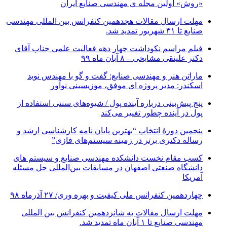
«روش» اولین مجله ی مهندسی صنایع ایران
مهلت ارسال مقالات هجدهمین کنفرانس بین المللی مهندسی
صنایع تا ۳۱ شهریور تمدید شد.
فیلم مراسم نکوداشت چهار دهه فعالیت علمی جناب آقای
دکتر علینقی مشایخی – ۸ آبان ماه ۹۹
ماراتن هنر و مهندسی صنایع: گفت و گو با مهندس نوید
اسکندر: مدیر پروژه ای موفق، موزیسینی نوآور
پنج پیش‌بینی درباره آینده پول / شیوه‌های سنتی استفاده از
پول در آینده چطور تغییر می‌کند
پنجمین دورۀ انتخاب “بهترین پایان ­نامه کارشناسی­ ارشد و
رساله دکتری برتر در زمینه سیستم‌های فازی”
کسب مقام نخست دانشکده مهندسی صنایع و سیستم های
دانشگاه صنعتی اصفهان در مسابقات بین‌المللی حل مسئله
آمریکا
چهاردهمین کنفرانس ملی کیفیت و بهره وری/ ۲۷ آذرماه ۹۸
مهلت ارسال مقالات به شانزدهمین کنفرانس بین المللی
مهندسی صنایع تا ۱ آبان ماه تمدید شد.