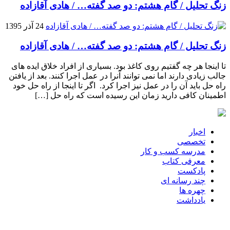
زنگ تحلیل / گام هشتم: دو صد گفته… / هادی آقازاده
24 آذر 1395
زنگ تحلیل / گام هشتم: دو صد گفته… / هادی آقازاده
تا اینجا هر چه گفتیم روی کاغذ بود. بسیاری از افراد خلاق ایده های
جالب زیادی دارند اما نمی توانند آنرا در عمل اجرا کنند. بعد از یافتن
راه حل باید آن را در عمل نیز اجرا کرد. اگر تا اینجا از راه حل خود
اطمینان کافی دارید زمان این رسیده است که راه حل […]
اخبار
تخصصی
مدرسه کسب و کار
معرفی کتاب
پادکست
چند رسانه ای
چهره ها
یادداشت