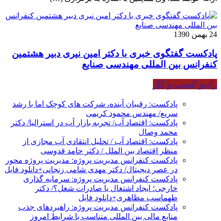
24 بهمن 1390
پادکست گفتگوی خبری با دکتر امین نیری دبیر هشتمین
کنفرانس بین المللی مهندسی صنایع
رادیو کسب و کار
پادکست: رقیبان آینده، شرکت های کوچک اما با رشد
سریع/ مهندس محمود کریمی
پادکست: اقتصاد آب/ تجربه بازار آب در استرالیا/ دکتر
محمد وصال
پادکست: اقتصاد آب / تحلیل انتقادی آب مجازی از
منظر اقتصاد بین الملل / دکتر حامد قدوسی
پادکست کنفرانس مدیریت پروژه: مدیریت پروژه محور
در عصر دیجیتال/ دکتر مهدی شامی زنجانی+دانلود فایل
پادکست کنفرانس مدیریت پروژه: سرمایه گذاری
خارجی؛ ایجاد اشتغال یا صادرات شغل؟/ دکتر
طهماسب مظاهری+دانلود فایل
پادکست کنفرانس مدیریت پروژه: راهبردهای جذب
منابع مالی بین المللی متناسب با شرایط امروز