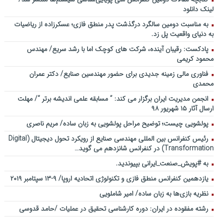
لینک دانلود
به مناسبت دومین سالگرد درگذشت پدر منطق فازی؛ عسکرزاده از ریاضیات
به دنیای واقعیت پل زد.
پادکست: رقیبان آینده، شرکت های کوچک اما با رشد سریع/ مهندس
محمود کریمی
فناوری مالی زمینه جدیدی برای حضور مهندسین صنایع/ دکتر عمران
محمدی
انجمن مدیریت ایران برگزار می کند: ” مسابقه علمی اندیشه برتر “/ مهلت
ارسال آثار ۱۵ شهریور ۹۸
پولشویی چیست؛ توضیح مراحل پولشویی به زبان ساده/ مریم ناصری
رئیس کنفرانس بین المللی مهندسی صنایع از رویکرد تحول دیجیتال (Digital
Transformation) در کنفرانس شانزدهم می گوید…
به #پویش_صنعت_ایرانی بپیوندید.
یازدهمین کنفرانس منطق فازی و تکنولوژی اتحادیه اروپا/ ۹-۱۳ سپتامبر ۲۰۱۹
نظریه بازی‌ها به زبان ساده/ امیر شاملویی
رشته مفقوده در ایران: دوره کارشناسی تحقیق در عملیات /حامد قدوسی