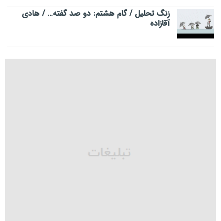
زنگ تحلیل / گام هشتم: دو صد گفته… / هادی
آقازاده