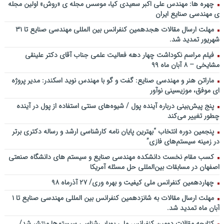
سخنرانی دکتر دیواندری در خصوص آینده صنعت بانکداری / کنفرانس
چهره ها: مهندس علی اکبر سعیدی کیا، موسس مجله ی «روش» اولین مجله
ملی توسعه مدیریت پولی و بانکی
ی مهندسی صنایع ایران
سخنرانی دکتر علیرضا فیض بخش با عنوان آینده پژوهی نظام بانکداری / ۹
مهلت ارسال مقالات هجدهمین کنفرانس بین المللی مهندسی صنایع تا ۳۱
بهمن ماه ۹۲
شهریور تمدید شد.
فیلم مراسم نکوداشت چهار دهه فعالیت علمی جناب آقای دکتر علینقی
مشایخی – ۸ آبان ماه ۹۹
ماراتن هنر و مهندسی صنایع: گفت و گو با مهندس نوید اسکندر: مدیر پروژه
ای موفق، موزیسینی نوآور
پنج پیش‌بینی درباره آینده پول / شیوه‌های سنتی استفاده از پول در آینده
چطور تغییر می‌کند
پنجمین دورۀ انتخاب “بهترین پایان ­نامه کارشناسی­ ارشد و رساله دکتری برتر
در زمینه سیستم‌های فازی”
کسب مقام نخست دانشکده مهندسی صنایع و سیستم های دانشگاه صنعتی
اصفهان در مسابقات بین‌المللی حل مسئله آمریکا
چهاردهمین کنفرانس ملی کیفیت و بهره وری/ ۲۷ آذرماه ۹۸
مهلت ارسال مقالات به شانزدهمین کنفرانس بین المللی مهندسی صنایع تا ۱
آبان ماه تمدید شد.
کتابچه مقالات دومین کنفرانس ملی پویایی‌شناسی سیستم‌ها منتشر شد/