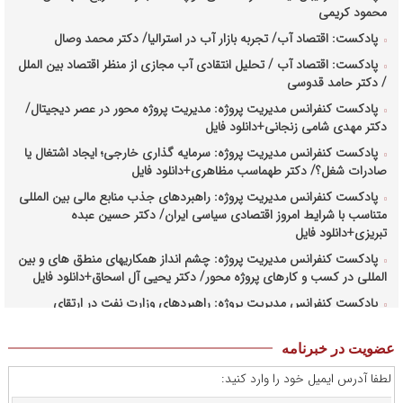
محمود کریمی
پادکست: اقتصاد آب/ تجربه بازار آب در استرالیا/ دکتر محمد وصال
پادکست: اقتصاد آب / تحلیل انتقادی آب مجازی از منظر اقتصاد بین الملل
/ دکتر حامد قدوسی
پادکست کنفرانس مدیریت پروژه: مدیریت پروژه محور در عصر دیجیتال/
دکتر مهدی شامی زنجانی+دانلود فایل
پادکست کنفرانس مدیریت پروژه: سرمایه گذاری خارجی؛ ایجاد اشتغال یا
صادرات شغل؟/ دکتر طهماسب مظاهری+دانلود فایل
پادکست کنفرانس مدیریت پروژه: راهبردهای جذب منابع مالی بین المللی
متناسب با شرایط امروز اقتصادی سیاسی ایران/ دکتر حسین عبده
تبریزی+دانلود فایل
پادکست کنفرانس مدیریت پروژه: چشم انداز همکاریهای منطق های و بین
المللی در کسب و کارهای پروژه محور/ دکتر یحیی آل اسحاق+دانلود فایل
پادکست کنفرانس مدیریت پروژه: راهبردهای وزارت نفت در ارتقای
مدیریت طرحهای بالادستی صنعت نفت/ مهندس حبیب الله بیطرف+دانلود
فایل
عضویت در خبرنامه
پادکست کنفرانس مدیریت پروژه: حکمرانی در کسب و کارهای پروژه
لطفا آدرس ایمیل خود را وارد کنید:
محور/ دکتر محمد صبحیه+دانلود فایل