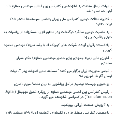
مهلت ارسال مقالات به شانزدهمین کنفرانس بین المللی مهندسی صنایع تا ۱
آبان ماه تمدید شد.
کتابچه مقالات دومین کنفرانس ملی پویایی‌شناسی سیستم‌ها منتشر شد/
لینک دانلود
به مناسبت دومین سالگرد درگذشت پدر منطق فازی؛ عسکرزاده از ریاضیات به
دنیای واقعیت پل زد.
پادکست: رقیبان آینده، شرکت های کوچک اما با رشد سریع/ مهندس محمود
کریمی
فناوری مالی زمینه جدیدی برای حضور مهندسین صنایع/ دکتر عمران
محمدی
انجمن مدیریت ایران برگزار می کند: ” مسابقه علمی اندیشه برتر “/ مهلت
ارسال آثار ۱۵ شهریور ۹۸
پولشویی چیست؛ توضیح مراحل پولشویی به زبان ساده/ مریم ناصری
رئیس کنفرانس بین المللی مهندسی صنایع از رویکرد تحول دیجیتال (Digital
Transformation) در کنفرانس شانزدهم می گوید…
به #پویش_صنعت_ایرانی بپیوندید.
یازدهمین کنفرانس منطق فازی و تکنولوژی اتحادیه اروپا/ ۹-۱۳ سپتامبر ۲۰۱۹