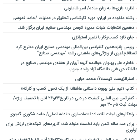
نظریه بازی‌ها به زبان ساده/ امیر شاملویی
رشته مفقوده در ایران: دوره کارشناسی تحقیق در عملیات /حامد قدوسی
دهمین انتخابات هیات مدیره انجمن مهندسی صنایع ایران برگزار شد.
جان تازه کسب‌وکار با تغییر استراتژی
رییس پانزدهمین کنفرانس بین‌المللی مهندسی صنایع ایران مطرح کرد
انعطاف‌پذیری از ویژگی‌های ماهیتی رشته “مهندسی صنایع”
خاطره علی پهلوان خواننده گروه آریان از هفته‌ی مهندسی صنایع در
دانشکده‌ی فنی دانشگاه آزاد واحد جنوب
استراتژیست کیست؟‬/ محمد عبایی
کتاب «تیم ملی بهبود؛ داستانی عاشقانه از یک تحول کسب و کارانه»
کنفرانس بین المللی کیفیت در دبی در تاریخ۲۳و۲۴ آبان با تخفیف ویژه/
مهلت ثبت نام ۳۰ مهر
راهکارهای نجات اقتصاد: اعتمادسازی دغدغه اصلی/ حامد شکوری گنجوی
برای صد ساله شدن باید نخست متولد شد: کاربردهای شبکه‌های ارزش برای
نوآوری
کنفرانس بین المللی کیفیت در دبی در تاریخ۲۳و۲۴ آبان ۹۷ با تخفیف ویژه