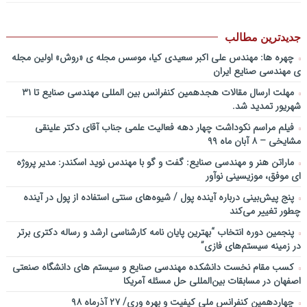
باشد؟! / دانلود فایل صوتی دکتر تقوی
فایل صوتی گفت و گوی رامبد جوان و دکتر مصطفی تقوی در خصوص
آینده پژوهی – برنامه خندوانه
جدیدترین مطالب
سخنرانی دکتر دیواندری در خصوص آینده صنعت بانکداری / کنفرانس
چهره ها: مهندس علی اکبر سعیدی کیا، موسس مجله ی «روش» اولین مجله
ملی توسعه مدیریت پولی و بانکی
ی مهندسی صنایع ایران
سخنرانی دکتر علیرضا فیض بخش با عنوان آینده پژوهی نظام بانکداری / ۹
مهلت ارسال مقالات هجدهمین کنفرانس بین المللی مهندسی صنایع تا ۳۱
بهمن ماه ۹۲
شهریور تمدید شد.
فیلم مراسم نکوداشت چهار دهه فعالیت علمی جناب آقای دکتر علینقی
مشایخی – ۸ آبان ماه ۹۹
ماراتن هنر و مهندسی صنایع: گفت و گو با مهندس نوید اسکندر: مدیر پروژه
ای موفق، موزیسینی نوآور
پنج پیش‌بینی درباره آینده پول / شیوه‌های سنتی استفاده از پول در آینده
چطور تغییر می‌کند
پنجمین دورۀ انتخاب “بهترین پایان ­نامه کارشناسی­ ارشد و رساله دکتری برتر
در زمینه سیستم‌های فازی”
کسب مقام نخست دانشکده مهندسی صنایع و سیستم های دانشگاه صنعتی
اصفهان در مسابقات بین‌المللی حل مسئله آمریکا
چهاردهمین کنفرانس ملی کیفیت و بهره وری/ ۲۷ آذرماه ۹۸