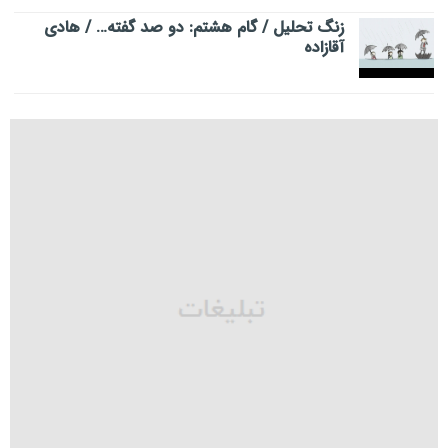
زنگ تحلیل / گام هشتم: دو صد گفته… / هادی
آقازاده