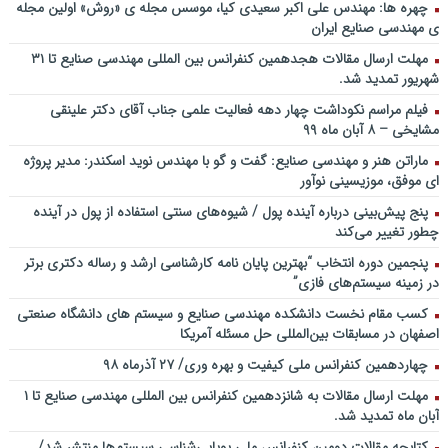
سخنرانی دکتر دیواندری در خصوص آینده صنعت بانکداری / کنفرانس
چهره ها: مهندس علی اکبر سعیدی کیا، موسس مجله ی «روش» اولین مجله
ملی توسعه مدیریت پولی و بانکی
ی مهندسی صنایع ایران
سخنرانی دکتر علیرضا فیض بخش با عنوان آینده پژوهی نظام بانکداری / ۹
مهلت ارسال مقالات هجدهمین کنفرانس بین المللی مهندسی صنایع تا ۳۱
بهمن ماه ۹۲
شهریور تمدید شد.
فیلم مراسم نکوداشت چهار دهه فعالیت علمی جناب آقای دکتر علینقی
مشایخی – ۸ آبان ماه ۹۹
ماراتن هنر و مهندسی صنایع: گفت و گو با مهندس نوید اسکندر: مدیر پروژه
ای موفق، موزیسینی نوآور
پنج پیش‌بینی درباره آینده پول / شیوه‌های سنتی استفاده از پول در آینده
چطور تغییر می‌کند
پنجمین دورۀ انتخاب “بهترین پایان ­نامه کارشناسی­ ارشد و رساله دکتری برتر
در زمینه سیستم‌های فازی”
کسب مقام نخست دانشکده مهندسی صنایع و سیستم های دانشگاه صنعتی
اصفهان در مسابقات بین‌المللی حل مسئله آمریکا
چهاردهمین کنفرانس ملی کیفیت و بهره وری/ ۲۷ آذرماه ۹۸
مهلت ارسال مقالات به شانزدهمین کنفرانس بین المللی مهندسی صنایع تا ۱
آبان ماه تمدید شد.
کتابچه مقالات دومین کنفرانس ملی پویایی‌شناسی سیستم‌ها منتشر شد/