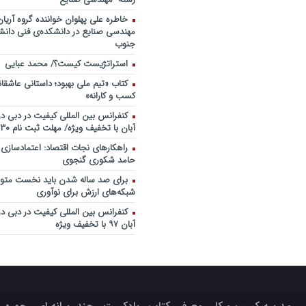
خاطره علی پهلوان خواننده گروه آریان
مهندسی صنایع در دانشکده‌ی فنی دانشگ
جنوب
استراتژیست کیست؟‬/ محمد عبایی
کتاب «تیم ملی بهبود؛ داستانی عاشقا
کسب و کارانه»
آبان با تخفیف ویژه/ مهلت ثبت نام ۳۰ مهر
راهکارهای نجات اقتصاد: اعتمادسازی
حامد شکوری گنجوی
برای صد ساله شدن باید نخست متولد
شبکه‌های ارزش برای نوآوری
آبان ۹۷ با تخفیف ویژه