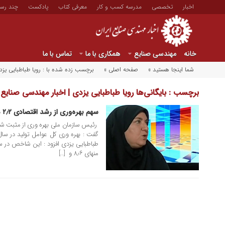
اخبار
تخصصی
مدرسه کسب و کار
معرفی کتاب
پادکست
چند رسا
خانه
مهندسی صنایع
همکاری با ما
تماس با ما
شما اینجا هستید »
صفحه اصلی »
برچسب زده شده با : رویا طباطبایی یزد
برچسب : بایگانی‌ها رویا طباطبایی یزدی | اخبار مهندسی صنایع ا
سهم‌ بهره‌وری از رشد‌ اقتصادی ۲٫۲ درصد‌ شد.
۲۳ آبان ۱۳۹۴
رئیس سازمان ملی بهره وری از مثبت ش
منهای ۸٫۶ و […]