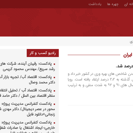
نه ای
چهره ها
یادداشت
ی
رادیو کسب و کار
یران
پادکست: رقیبان آینده، شرکت های 
رشد سریع/ مهندس محمود کریمی
دن شاخص های بهره وری در کشور خبر داد و
پادکست: اقتصاد آب/ تجربه بازار آب 
گفت : بهره وری کل عوامل تولید در سال گذشته به ۲٫۲ درصد ارتقاء یافته است. رویا
دکتر محمد وصال
طباطبایی یزدی افزود : این شاخص در سال های ۹۱ و ۹۲ به شدت منفی و به ترتیب
پادکست: اقتصاد آب / تحلیل انتقا
منظر اقتصاد بین الملل / دکتر حامد
پادکست کنفرانس مدیریت پروژه: م
محور در عصر دیجیتال/ دکتر مهدی 
زنجانی+دانلود فایل
پادکست کنفرانس مدیریت پروژه: س
خارجی؛ ایجاد اشتغال یا صادرات شغل