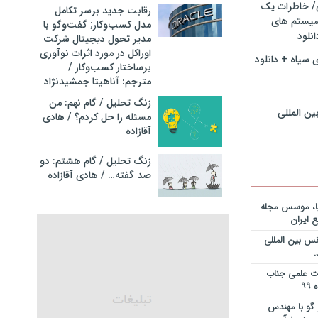
ی/ خاطرات یک
ریه قراردادها
رقابت جدید برسر تکامل
جایزه نوبل
سیستم های
مدل کسب‌و‌کار; گفت‌وگو با
انی+دانلود
نلود
مدیر تحول دیجیتال شرکت
اوراکل در مورد اثرات نوآوری
 سیاه + دانلود
ریه قراردادها
برساختار کسب‌وکار /
جایزه نوبل
مترجم: آناهیتا جمشیدنژاد
ی+دانلود فایل
زنگ تحلیل / گام نهم: من
ین المللی
مسئله را حل کردم؟ / هادی
ریه قراردادها
آقازاده
جایزه نوبل
یان+دانلود
زنگ تحلیل / گام هشتم: دو
صد گفته… / هادی آقازاده
نویس در
ساخت کارخانه
یا، موسس مجله
 ایران
انی در خصوص
س بین المللی
یم؟ از کجا
انلود فایل
یت علمی جناب
 و دکتر
گو با مهندس
ی – برنامه