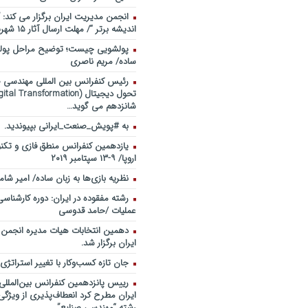
انجمن مدیریت ایران برگزار می کند: 
اندیشه برتر “/ مهلت ارسال آثار ۱۵ شهریور ۹۸
پولشویی چیست؛ توضیح مراحل پولش
ساده/ مریم ناصری
رئیس کنفرانس بین المللی مهندسی صن
شانزدهم می گوید…
به #پویش_صنعت_ایرانی بپیوندید.
یازدهمین کنفرانس منطق فازی و تکنو
اروپا/ ۹-۱۳ سپتامبر ۲۰۱۹
نظریه بازی‌ها به زبان ساده/ امیر شام
رشته مفقوده در ایران: دوره کارشناس
عملیات /حامد قدوسی
دهمین انتخابات هیات مدیره انجمن
ایران برگزار شد.
جان تازه کسب‌وکار با تغییر استراتژی
رییس پانزدهمین کنفرانس بین‌الملل
ایران مطرح کرد انعطاف‌پذیری از ویژگ
رشته “مهندسی صنایع”