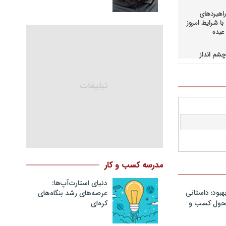
اهبردهای
ا شرایط امروز
عبده
شم انداز
در کسب و
حاق+دانلود
اهبردهای
ی بالادستی
+دانلود فایل
کمرانی در
مد
نگ مدیران
مدرسه کسب و کار
در فرایند
نلود فایل
دنیای استارت‌آپ‌ها:
هبود؛ داستانی
عرصه‌های رشد بنگاه‌های
سازمانهای
کره‌ای‌
 تحول کسب و
دانلود فایل