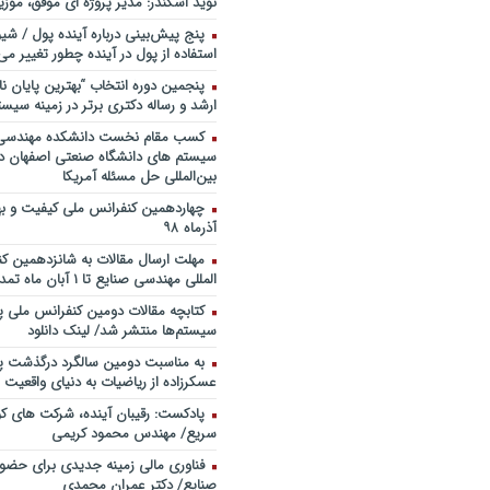
نوید اسکندر: مدیر پروژه ای موفق، موزی
خندوانه
پنج پیش‌بینی درباره آینده پول / شی
سخنرانی دکتر دیواندری در خصوص
استفاده از پول در آینده چطور تغییر می‌
بانکداری / کنفرانس ملی توسعه مدی
بانکی
پنجمین دورۀ انتخاب “بهترین پایان ­نا
ارشد و رساله دکتری برتر در زمینه سیست
سخنرانی دکتر علیرضا فیض بخش با
پژوهی نظام بانکداری / ۹ بهمن ماه ۹۲
کسب مقام نخست دانشکده مهندسی 
سیستم های دانشگاه صنعتی اصفهان در
بین‌المللی حل مسئله آمریکا
آذرماه ۹۸
مهلت ارسال مقالات به شانزدهمین ک
المللی مهندسی صنایع تا ۱ آبان ماه تمدید شد.
کتابچه مقالات دومین کنفرانس ملی پ
سیستم‌ها منتشر شد/ لینک دانلود
به مناسبت دومین سالگرد درگذشت پد
عسکرزاده از ریاضیات به دنیای واقعیت پ
پادکست: رقیبان آینده، شرکت های کو
سریع/ مهندس محمود کریمی
فناوری مالی زمینه جدیدی برای حضو
صنایع/ دکتر عمران محمدی