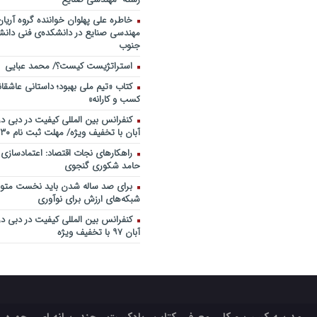
خاطره علی پهلوان خواننده گروه آریان
مهندسی صنایع در دانشکده‌ی فنی دانشگ
جنوب
استراتژیست کیست؟‬/ محمد عبایی
کتاب «تیم ملی بهبود؛ داستانی عاشقا
کسب و کارانه»
آبان با تخفیف ویژه/ مهلت ثبت نام ۳۰ مهر
راهکارهای نجات اقتصاد: اعتمادسازی
حامد شکوری گنجوی
برای صد ساله شدن باید نخست متولد
شبکه‌های ارزش برای نوآوری
آبان ۹۷ با تخفیف ویژه