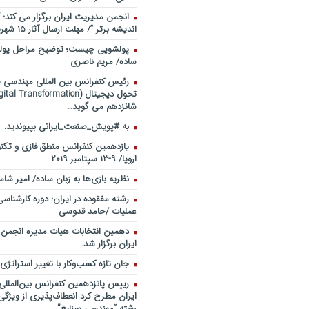
انجمن مدیریت ایران برگزار می کند: 
اندیشه برتر “/ مهلت ارسال آثار ۱۵ شهریور ۹۸
پولشویی چیست؛ توضیح مراحل پولش
ساده/ مریم ناصری
رئیس کنفرانس بین المللی مهندسی صن
شانزدهم می گوید…
به #پویش_صنعت_ایرانی بپیوندید.
یازدهمین کنفرانس منطق فازی و تکنو
اروپا/ ۹-۱۳ سپتامبر ۲۰۱۹
نظریه بازی‌ها به زبان ساده/ امیر شام
رشته مفقوده در ایران: دوره کارشناس
عملیات /حامد قدوسی
دهمین انتخابات هیات مدیره انجمن
ایران برگزار شد.
جان تازه کسب‌وکار با تغییر استراتژی
رییس پانزدهمین کنفرانس بین‌الملل
ایران مطرح کرد انعطاف‌پذیری از ویژگ
رشته “مهندسی صنایع”