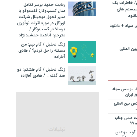
ی/ خاطرات یک
ریه قراردادها
رقابت جدید برسر تکامل
جایزه نوبل
سیستم های
مدل کسب‌و‌کار; گفت‌وگو با
انی+دانلود
نلود
مدیر تحول دیجیتال شرکت
اوراکل در مورد اثرات نوآوری
 سیاه + دانلود
ریه قراردادها
برساختار کسب‌وکار /
جایزه نوبل
مترجم: آناهیتا جمشیدنژاد
ی+دانلود فایل
زنگ تحلیل / گام نهم: من
ین المللی
مسئله را حل کردم؟ / هادی
ریه قراردادها
آقازاده
جایزه نوبل
یان+دانلود
زنگ تحلیل / گام هشتم: دو
صد گفته… / هادی آقازاده
نویس در
ساخت کارخانه
یا، موسس مجله
 ایران
انی در خصوص
س بین المللی
یم؟ از کجا
انلود فایل
یت علمی جناب
 و دکتر
گو با مهندس
ی – برنامه