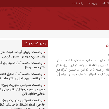
نه ای
چهره ها
یادداشت
رادیو کسب و کار
ان
پادکست: رقیبان آینده، شرکت های 
رشد سریع/ مهندس محمود کریمی
وز پنج‌شنبه فرو ریخت. این ساختمان با قدمت بیش
پادکست: اقتصاد آب/ تجربه بازار آب 
وشاک ایران شناخته می‌شد. در این برج، نه‌تنها
دکتر محمد وصال
عرضه‌کننده‌های پوشاک حضور داشتند، بلکه از طبقه ۵ تا ۱۵ این ساختمان، کارگاه‌های
پادکست: اقتصاد آب / تحلیل انتقا
ین ضایعه دلخراش، خسارات جانی را برای […]
منظر اقتصاد بین الملل / دکتر حامد
پادکست کنفرانس مدیریت پروژه: م
محور در عصر دیجیتال/ دکتر مهدی 
زنجانی+دانلود فایل
پادکست کنفرانس مدیریت پروژه: س
خارجی؛ ایجاد اشتغال یا صادرات شغل