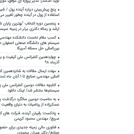
نوید اسکندر: مدیر پروژه ای موفق، موزی
خندوانه
پنج پیش‌بینی درباره آینده پول / شی
سخنرانی دکتر دیواندری در خصوص
استفاده از پول در آینده چطور تغییر می‌
بانکداری / کنفرانس ملی توسعه مدی
بانکی
پنجمین دورۀ انتخاب “بهترین پایان ­نا
ارشد و رساله دکتری برتر در زمینه سیست
سخنرانی دکتر علیرضا فیض بخش با
پژوهی نظام بانکداری / ۹ بهمن ماه ۹۲
کسب مقام نخست دانشکده مهندسی 
سیستم های دانشگاه صنعتی اصفهان در
بین‌المللی حل مسئله آمریکا
آذرماه ۹۸
مهلت ارسال مقالات به شانزدهمین ک
المللی مهندسی صنایع تا ۱ آبان ماه تمدید شد.
کتابچه مقالات دومین کنفرانس ملی پ
سیستم‌ها منتشر شد/ لینک دانلود
به مناسبت دومین سالگرد درگذشت پد
عسکرزاده از ریاضیات به دنیای واقعیت پ
پادکست: رقیبان آینده، شرکت های کو
سریع/ مهندس محمود کریمی
فناوری مالی زمینه جدیدی برای حضو
صنایع/ دکتر عمران محمدی