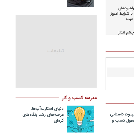
اهبردهای
ا شرایط امروز
عبده
شم انداز
در کسب و
حاق+دانلود
اهبردهای
ی بالادستی
+دانلود فایل
کمرانی در
مد
نگ مدیران
مدرسه کسب و کار
در فرایند
نلود فایل
دنیای استارت‌آپ‌ها:
هبود؛ داستانی
عرصه‌های رشد بنگاه‌های
سازمانهای
کره‌ای‌
 تحول کسب و
دانلود فایل