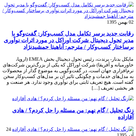
02 بهمن 1395
رقابت جدید برسر تکامل مدل کسب‌و‌کار; گفت‌وگو با
مدیر تحول دیجیتال شرکت اوراکل در مورد اثرات نوآوری
برساختار کسب‌وکار / مترجم: آناهیتا جمشیدنژاد
مایکل بدنار- برندت، رئیس تحول دیجیتال بخش EMEA (اروپا،
خاورمیانه و آفریقا) شرکت اوراکل که یکی از بزرگ‌ترین شرکت‌های
نرم‌افزاری جهان است، در گفت‌وگویی به موضوع گذار از محصولات
به مدل‌های خدمات و چگونگی تاثیر آن بر مدل‌های کسب‌و‌کار سخن
گفته است. هیچ تعریف ثابتی برای نوآوری وجود ندارد. هر صنعت و
هر بخشی تعریف […]
زنگ تحلیل / گام نهم: من مسئله را حل کردم؟ / هادی
آقازاده
24
آذر 1395