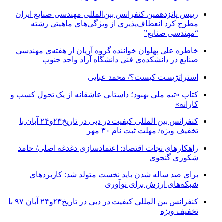
رییس پانزدهمین کنفرانس بین‌المللی مهندسی صنایع ایران
مطرح کرد انعطاف‌پذیری از ویژگی‌های ماهیتی رشته
“مهندسی صنایع”
خاطره علی پهلوان خواننده گروه آریان از هفته‌ی مهندسی
صنایع در دانشکده‌ی فنی دانشگاه آزاد واحد جنوب
استراتژیست کیست؟‬/ محمد عبایی
کتاب «تیم ملی بهبود؛ داستانی عاشقانه از یک تحول کسب و
کارانه»
کنفرانس بین المللی کیفیت در دبی در تاریخ۲۳و۲۴ آبان با
تخفیف ویژه/ مهلت ثبت نام ۳۰ مهر
راهکارهای نجات اقتصاد: اعتمادسازی دغدغه اصلی/ حامد
شکوری گنجوی
برای صد ساله شدن باید نخست متولد شد: کاربردهای
شبکه‌های ارزش برای نوآوری
کنفرانس بین المللی کیفیت در دبی در تاریخ۲۳و۲۴ آبان ۹۷ با
تخفیف ویژه