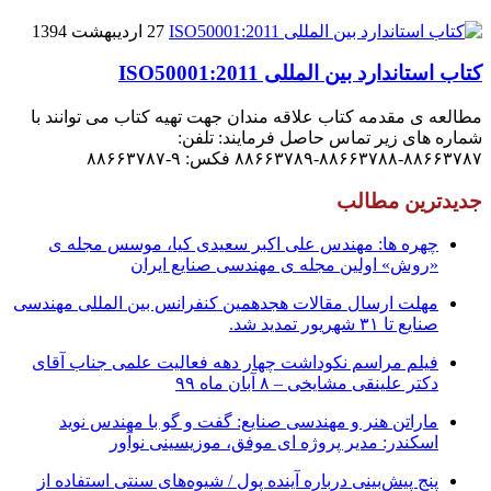
27 اردیبهشت 1394
کتاب استاندارد بین المللی ISO50001:2011
مطالعه ی مقدمه کتاب علاقه مندان جهت تهیه کتاب می توانند با
شماره های زیر تماس حاصل فرمایند: تلفن:
۸۸۶۶۳۷۸۷-۸۸۶۶۳۷۸۸-۸۸۶۶۳۷۸۹ فکس: ۹-۸۸۶۶۳۷۸۷
جدیدترین مطالب
چهره ها: مهندس علی اکبر سعیدی کیا، موسس مجله ی
«روش» اولین مجله ی مهندسی صنایع ایران
مهلت ارسال مقالات هجدهمین کنفرانس بین المللی مهندسی
صنایع تا ۳۱ شهریور تمدید شد.
فیلم مراسم نکوداشت چهار دهه فعالیت علمی جناب آقای
دکتر علینقی مشایخی – ۸ آبان ماه ۹۹
ماراتن هنر و مهندسی صنایع: گفت و گو با مهندس نوید
اسکندر: مدیر پروژه ای موفق، موزیسینی نوآور
پنج پیش‌بینی درباره آینده پول / شیوه‌های سنتی استفاده از