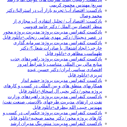
سریع/ مهندس محمود کریمی
پادکست: اقتصاد آب/ تجربه بازار آب در استرالیا/ دکتر
محمد وصال
پادکست: اقتصاد آب / تحلیل انتقادی آب مجازی از
منظر اقتصاد بین الملل / دکتر حامد قدوسی
پادکست کنفرانس مدیریت پروژه: مدیریت پروژه محور
در عصر دیجیتال/ دکتر مهدی شامی زنجانی+دانلود فایل
پادکست کنفرانس مدیریت پروژه: سرمایه گذاری
خارجی؛ ایجاد اشتغال یا صادرات شغل؟/ دکتر
طهماسب مظاهری+دانلود فایل
پادکست کنفرانس مدیریت پروژه: راهبردهای جذب
منابع مالی بین المللی متناسب با شرایط امروز
اقتصادی سیاسی ایران/ دکتر حسین عبده
تبریزی+دانلود فایل
پادکست کنفرانس مدیریت پروژه: چشم انداز
همکاریهای منطق های و بین المللی در کسب و کارهای
پروژه محور/ دکتر یحیی آل اسحاق+دانلود فایل
پادکست کنفرانس مدیریت پروژه: راهبردهای وزارت
نفت در ارتقای مدیریت طرحهای بالادستی صنعت نفت/
مهندس حبیب الله بیطرف+دانلود فایل
پادکست کنفرانس مدیریت پروژه: حکمرانی در کسب و
کارهای پروژه محور/ دکتر محمد صبحیه+دانلود فایل
پادکست کنفرانس مدیریت: منتورینگ مدیران ارشد