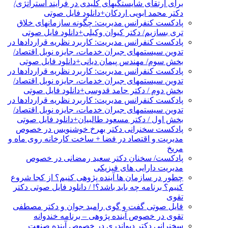
برای ارتقای شایستگیهای کلیدی در فرایند استراتژی/
دکتر محمد ابویی اردکان+دانلود فایل صوتی
پادکست کنفرانس مدیریت: چگونه سازمانهای خلاق
تری بسازیم/ دکتر کیوان وکیلی+دانلود فایل صوتی
پادکست کنفرانس مدیریت: کاربرد نظریه قراردادها در
تدوین سیستمهای جبران خدمات، جایزه نوبل اقتصاد/
بخش سوم/ مهندس پیمان دیانی+دانلود فایل صوتی
پادکست کنفرانس مدیریت: کاربرد نظریه قراردادها در
تدوین سیستمهای جبران خدمات، جایزه نوبل اقتصاد/
بخش دوم / دکتر حامد قدوسی+دانلود فایل صوتی
پادکست کنفرانس مدیریت: کاربرد نظریه قراردادها در
تدوین سیستمهای جبران خدمات، جایزه نوبل اقتصاد/
بخش اول / دکتر مسعود طالبیان+دانلود فایل صوتی
پادکست سخنرانی دکتر بهرخ خوشنویس در خصوص
مدیریت و اقتصاد در فضا + ساخت کارخانه روی ماه و
مریخ
پادکست/ سخنان دکتر سعید رمضانی در خصوص
مدیریت دارایی های فیزیکی
چطور در سازمان ها آینده پژوهی کنیم؟ از کجا شروع
کنیم؟ برنامه چه باید باشد؟! / دانلود فایل صوتی دکتر
تقوی
فایل صوتی گفت و گوی رامبد جوان و دکتر مصطفی
تقوی در خصوص آینده پژوهی – برنامه خندوانه
سخنرانی دکتر دیواندری در خصوص آینده صنعت