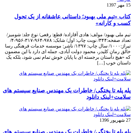
15 مهر 1397
کتاب «تیم ملی بهبود؛ داستانی عاشقانه از یک تحول
کسب و کارانه»
تیم ملی بهبود/ مولف: هادی آقازاده/ قطع: رقعی/ نوع جلد: شومیز/
تعداد صفحه:۳۴۴/ نوبت چاپ: اول/ شابک: ۹۷۸-۹۶۴-۳۱۷-۹۵۶-۴/
تیراژ:۱۰۰۰/ سال چاپ: ۱۳۹۷/ ناشر: موسسه خدمات فرهنگی رسا
خالق رمانِ کلیدر، محمود دولت آبادی، جمله ای دارد با این مضمون
که «هیچ داستان برجسته ای با پایان خوش تمام نمی شود، بلکه یک
داستان خوب […]
پله پله تا پختگی/ خاطرات یک مهندس صنایع سیستم های
سلامت+لینک دانلود
27 شهریور 1396
پله پله تا پختگی/ خاطرات یک مهندس صنایع سیستم های