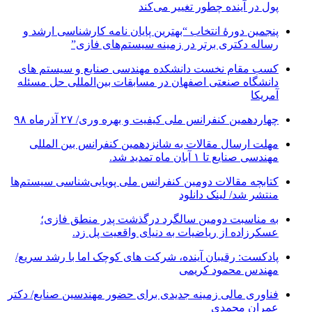
پول در آینده چطور تغییر می‌کند
پنجمین دورۀ انتخاب “بهترین پایان ­نامه کارشناسی­ ارشد و
رساله دکتری برتر در زمینه سیستم‌های فازی”
کسب مقام نخست دانشکده مهندسی صنایع و سیستم های
دانشگاه صنعتی اصفهان در مسابقات بین‌المللی حل مسئله
آمریکا
چهاردهمین کنفرانس ملی کیفیت و بهره وری/ ۲۷ آذرماه ۹۸
مهلت ارسال مقالات به شانزدهمین کنفرانس بین المللی
مهندسی صنایع تا ۱ آبان ماه تمدید شد.
کتابچه مقالات دومین کنفرانس ملی پویایی‌شناسی سیستم‌ها
منتشر شد/ لینک دانلود
به مناسبت دومین سالگرد درگذشت پدر منطق فازی؛
عسکرزاده از ریاضیات به دنیای واقعیت پل زد.
پادکست: رقیبان آینده، شرکت های کوچک اما با رشد سریع/
مهندس محمود کریمی
فناوری مالی زمینه جدیدی برای حضور مهندسین صنایع/ دکتر
عمران محمدی