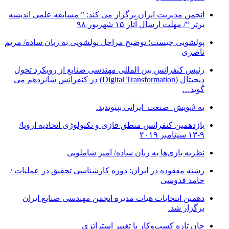
انجمن مدیریت ایران برگزار می کند: ” مسابقه علمی اندیشه
برتر “/ مهلت ارسال آثار ۱۵ شهریور ۹۸
پولشویی چیست؛ توضیح مراحل پولشویی به زبان ساده/ مریم
ناصری
رئیس کنفرانس بین المللی مهندسی صنایع از رویکرد تحول
دیجیتال (Digital Transformation) در کنفرانس شانزدهم می
گوید…
به #پویش_صنعت_ایرانی بپیوندید.
یازدهمین کنفرانس منطق فازی و تکنولوژی اتحادیه اروپا/
۹-۱۳ سپتامبر ۲۰۱۹
نظریه بازی‌ها به زبان ساده/ امیر شاملویی
رشته مفقوده در ایران: دوره کارشناسی تحقیق در عملیات /
حامد قدوسی
دهمین انتخابات هیات مدیره انجمن مهندسی صنایع ایران
برگزار شد.
جان تازه کسب‌وکار با تغییر استراتژی