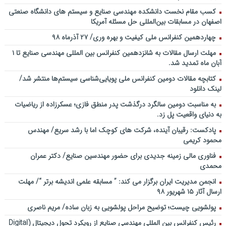
کسب مقام نخست دانشکده مهندسی صنایع و سیستم های دانشگاه صنعتی
اصفهان در مسابقات بین‌المللی حل مسئله آمریکا
چهاردهمین کنفرانس ملی کیفیت و بهره وری/ ۲۷ آذرماه ۹۸
مهلت ارسال مقالات به شانزدهمین کنفرانس بین المللی مهندسی صنایع تا ۱
آبان ماه تمدید شد.
کتابچه مقالات دومین کنفرانس ملی پویایی‌شناسی سیستم‌ها منتشر شد/
لینک دانلود
به مناسبت دومین سالگرد درگذشت پدر منطق فازی؛ عسکرزاده از ریاضیات
به دنیای واقعیت پل زد.
پادکست: رقیبان آینده، شرکت های کوچک اما با رشد سریع/ مهندس
محمود کریمی
فناوری مالی زمینه جدیدی برای حضور مهندسین صنایع/ دکتر عمران
محمدی
انجمن مدیریت ایران برگزار می کند: ” مسابقه علمی اندیشه برتر “/ مهلت
ارسال آثار ۱۵ شهریور ۹۸
پولشویی چیست؛ توضیح مراحل پولشویی به زبان ساده/ مریم ناصری
رئیس کنفرانس بین المللی مهندسی صنایع از رویکرد تحول دیجیتال (Digital