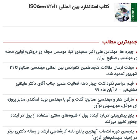
پادکست/ سخنان دکتر سعید رمضانی در خصوص مدیریت دارایی های
کتاب استاندارد بین المللی ISO50001:2011
فیزیکی
چطور در سازمان ها آینده پژوهی کنیم؟ از کجا شروع کنیم؟ برنامه چه باید
باشد؟! / دانلود فایل صوتی دکتر تقوی
فایل صوتی گفت و گوی رامبد جوان و دکتر مصطفی تقوی در خصوص
آینده پژوهی – برنامه خندوانه
جدیدترین مطالب
سخنرانی دکتر دیواندری در خصوص آینده صنعت بانکداری / کنفرانس
چهره ها: مهندس علی اکبر سعیدی کیا، موسس مجله ی «روش» اولین مجله
ملی توسعه مدیریت پولی و بانکی
ی مهندسی صنایع ایران
سخنرانی دکتر علیرضا فیض بخش با عنوان آینده پژوهی نظام بانکداری / ۹
مهلت ارسال مقالات هجدهمین کنفرانس بین المللی مهندسی صنایع تا ۳۱
بهمن ماه ۹۲
شهریور تمدید شد.
فیلم مراسم نکوداشت چهار دهه فعالیت علمی جناب آقای دکتر علینقی
مشایخی – ۸ آبان ماه ۹۹
ماراتن هنر و مهندسی صنایع: گفت و گو با مهندس نوید اسکندر: مدیر پروژه
ای موفق، موزیسینی نوآور
پنج پیش‌بینی درباره آینده پول / شیوه‌های سنتی استفاده از پول در آینده
چطور تغییر می‌کند
پنجمین دورۀ انتخاب “بهترین پایان ­نامه کارشناسی­ ارشد و رساله دکتری برتر
در زمینه سیستم‌های فازی”