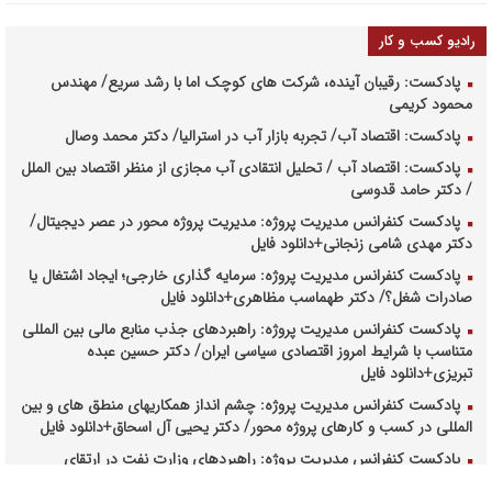
رادیو کسب و کار
پادکست: رقیبان آینده، شرکت های کوچک اما با رشد سریع/ مهندس
محمود کریمی
پادکست: اقتصاد آب/ تجربه بازار آب در استرالیا/ دکتر محمد وصال
پادکست: اقتصاد آب / تحلیل انتقادی آب مجازی از منظر اقتصاد بین الملل
/ دکتر حامد قدوسی
پادکست کنفرانس مدیریت پروژه: مدیریت پروژه محور در عصر دیجیتال/
دکتر مهدی شامی زنجانی+دانلود فایل
پادکست کنفرانس مدیریت پروژه: سرمایه گذاری خارجی؛ ایجاد اشتغال یا
صادرات شغل؟/ دکتر طهماسب مظاهری+دانلود فایل
پادکست کنفرانس مدیریت پروژه: راهبردهای جذب منابع مالی بین المللی
متناسب با شرایط امروز اقتصادی سیاسی ایران/ دکتر حسین عبده
تبریزی+دانلود فایل
پادکست کنفرانس مدیریت پروژه: چشم انداز همکاریهای منطق های و بین
المللی در کسب و کارهای پروژه محور/ دکتر یحیی آل اسحاق+دانلود فایل
پادکست کنفرانس مدیریت پروژه: راهبردهای وزارت نفت در ارتقای
مدیریت طرحهای بالادستی صنعت نفت/ مهندس حبیب الله بیطرف+دانلود