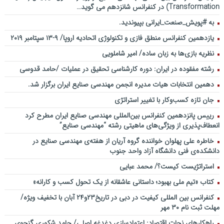
Transformation) در کنفرانس شانزدهم می گوید…
به #پویش_صنعت_ایرانی بپیوندید.
یازدهمین کنفرانس منطق فازی و تکنولوژی اتحادیه اروپا/ ۹-۱۳ سپتامبر ۲۰۱۹
نظریه بازی‌ها به زبان ساده/ امیر شاملویی
رشته مفقوده در ایران: دوره کارشناسی تحقیق در عملیات /حامد قدوسی
دهمین انتخابات هیات مدیره انجمن مهندسی صنایع ایران برگزار شد.
جان تازه کسب‌وکار با تغییر استراتژی
رییس پانزدهمین کنفرانس بین‌المللی مهندسی صنایع ایران مطرح کرد
انعطاف‌پذیری از ویژگی‌های ماهیتی رشته “مهندسی صنایع”
خاطره علی پهلوان خواننده گروه آریان از هفته‌ی مهندسی صنایع در
دانشکده‌ی فنی دانشگاه آزاد واحد جنوب
استراتژیست کیست؟‬/ محمد عبایی
کتاب «تیم ملی بهبود؛ داستانی عاشقانه از یک تحول کسب و کارانه»
کنفرانس بین المللی کیفیت در دبی در تاریخ۲۳و۲۴ آبان با تخفیف ویژه/
مهلت ثبت نام ۳۰ مهر
راهکارهای نجات اقتصاد: اعتمادسازی دغدغه اصلی/ حامد شکوری گنجوی