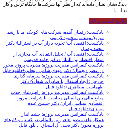
دیدگاه‌شان نشان داده‌اند که از نظر آنها شرکت‌ها جایگاه ترس و کار
پر […]
رادیو کسب و کار
پادکست: رقیبان آینده، شرکت های کوچک اما با رشد
سریع/ مهندس محمود کریمی
پادکست: اقتصاد آب/ تجربه بازار آب در استرالیا/ دکتر
محمد وصال
پادکست: اقتصاد آب / تحلیل انتقادی آب مجازی از
منظر اقتصاد بین الملل / دکتر حامد قدوسی
پادکست کنفرانس مدیریت پروژه: مدیریت پروژه محور
در عصر دیجیتال/ دکتر مهدی شامی زنجانی+دانلود فایل
پادکست کنفرانس مدیریت پروژه: سرمایه گذاری
خارجی؛ ایجاد اشتغال یا صادرات شغل؟/ دکتر
طهماسب مظاهری+دانلود فایل
پادکست کنفرانس مدیریت پروژه: راهبردهای جذب
منابع مالی بین المللی متناسب با شرایط امروز
اقتصادی سیاسی ایران/ دکتر حسین عبده
تبریزی+دانلود فایل
پادکست کنفرانس مدیریت پروژه: چشم انداز
همکاریهای منطق های و بین المللی در کسب و کارهای
پروژه محور/ دکتر یحیی آل اسحاق+دانلود فایل