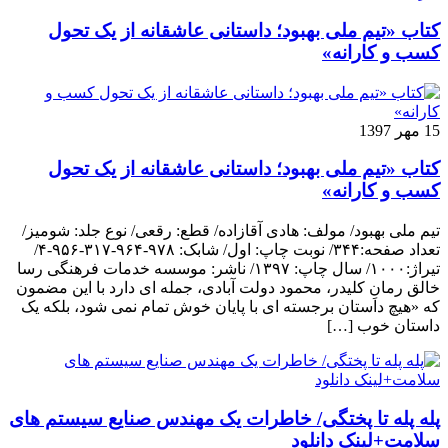
کتاب «تیم ملی بهبود؛ داستانی عاشقانه از یک تحول
کسب و کارانه»
15 مهر 1397
کتاب «تیم ملی بهبود؛ داستانی عاشقانه از یک تحول
کسب و کارانه»
تیم ملی بهبود/ مولف: هادی آقازاده/ قطع: رقعی/ نوع جلد: شومیز/
تعداد صفحه:۳۴۴/ نوبت چاپ: اول/ شابک: ۹۷۸-۹۶۴-۳۱۷-۹۵۶-۴/
تیراژ:۱۰۰۰/ سال چاپ: ۱۳۹۷/ ناشر: موسسه خدمات فرهنگی رسا
خالق رمانِ کلیدر، محمود دولت آبادی، جمله ای دارد با این مضمون
که «هیچ داستان برجسته ای با پایان خوش تمام نمی شود، بلکه یک
داستان خوب […]
پله پله تا پختگی/ خاطرات یک مهندس صنایع سیستم های
سلامت+لینک دانلود