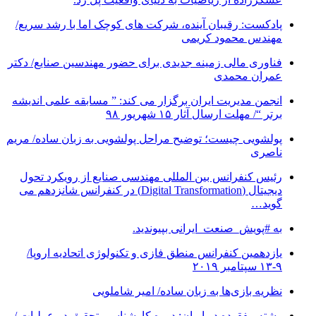
پادکست: رقیبان آینده، شرکت های کوچک اما با رشد سریع/
مهندس محمود کریمی
فناوری مالی زمینه جدیدی برای حضور مهندسین صنایع/ دکتر
عمران محمدی
انجمن مدیریت ایران برگزار می کند: ” مسابقه علمی اندیشه
برتر “/ مهلت ارسال آثار ۱۵ شهریور ۹۸
پولشویی چیست؛ توضیح مراحل پولشویی به زبان ساده/ مریم
ناصری
رئیس کنفرانس بین المللی مهندسی صنایع از رویکرد تحول
دیجیتال (Digital Transformation) در کنفرانس شانزدهم می
گوید…
به #پویش_صنعت_ایرانی بپیوندید.
یازدهمین کنفرانس منطق فازی و تکنولوژی اتحادیه اروپا/
۹-۱۳ سپتامبر ۲۰۱۹
نظریه بازی‌ها به زبان ساده/ امیر شاملویی
رشته مفقوده در ایران: دوره کارشناسی تحقیق در عملیات /