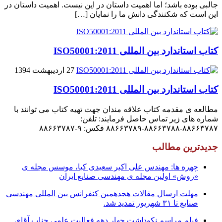
جالبى بوده باشد؛ اما اهمیت داستان در این نیست. اهمیت داستان در
این است که شکنندگى دانش ما را نمایان […]
کتاب استاندارد بین المللی ISO50001:2011
27 اردیبهشت 1394
کتاب استاندارد بین المللی ISO50001:2011
مطالعه ی مقدمه کتاب علاقه مندان جهت تهیه کتاب می توانند با
شماره های زیر تماس حاصل فرمایند: تلفن:
۸۸۶۶۳۷۸۷-۸۸۶۶۳۷۸۸-۸۸۶۶۳۷۸۹ فکس: ۹-۸۸۶۶۳۷۸۷
جدیدترین مطالب
چهره ها: مهندس علی اکبر سعیدی کیا، موسس مجله ی
«روش» اولین مجله ی مهندسی صنایع ایران
مهلت ارسال مقالات هجدهمین کنفرانس بین المللی مهندسی
صنایع تا ۳۱ شهریور تمدید شد.
فیلم مراسم نکوداشت چهار دهه فعالیت علمی جناب آقای