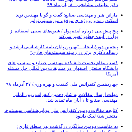
دکتر علینقی مشایخی – ۸ آبان ماه ۹۹
ماراتن هنر و مهندسی صنایع: گفت و گو با مهندس نوید
اسکندر: مدیر پروژه ای موفق، موزیسینی نوآور
پنج پیش‌بینی درباره آینده پول / شیوه‌های سنتی استفاده از
پول در آینده چطور تغییر می‌کند
پنجمین دورۀ انتخاب “بهترین پایان ­نامه کارشناسی­ ارشد و
رساله دکتری برتر در زمینه سیستم‌های فازی”
کسب مقام نخست دانشکده مهندسی صنایع و سیستم های
دانشگاه صنعتی اصفهان در مسابقات بین‌المللی حل مسئله
آمریکا
چهاردهمین کنفرانس ملی کیفیت و بهره وری/ ۲۷ آذرماه ۹۸
مهلت ارسال مقالات به شانزدهمین کنفرانس بین المللی
مهندسی صنایع تا ۱ آبان ماه تمدید شد.
کتابچه مقالات دومین کنفرانس ملی پویایی‌شناسی سیستم‌ها
منتشر شد/ لینک دانلود
به مناسبت دومین سالگرد درگذشت پدر منطق فازی؛
عسکرزاده از ریاضیات به دنیای واقعیت پل زد.