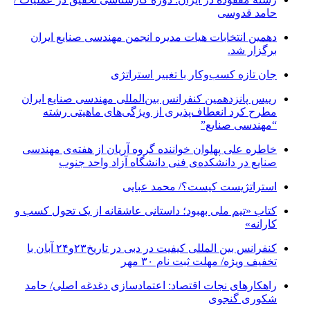
حامد قدوسی
دهمین انتخابات هیات مدیره انجمن مهندسی صنایع ایران
برگزار شد.
جان تازه کسب‌وکار با تغییر استراتژی
رییس پانزدهمین کنفرانس بین‌المللی مهندسی صنایع ایران
مطرح کرد انعطاف‌پذیری از ویژگی‌های ماهیتی رشته
“مهندسی صنایع”
خاطره علی پهلوان خواننده گروه آریان از هفته‌ی مهندسی
صنایع در دانشکده‌ی فنی دانشگاه آزاد واحد جنوب
استراتژیست کیست؟‬/ محمد عبایی
کتاب «تیم ملی بهبود؛ داستانی عاشقانه از یک تحول کسب و
کارانه»
کنفرانس بین المللی کیفیت در دبی در تاریخ۲۳و۲۴ آبان با
تخفیف ویژه/ مهلت ثبت نام ۳۰ مهر
راهکارهای نجات اقتصاد: اعتمادسازی دغدغه اصلی/ حامد
شکوری گنجوی