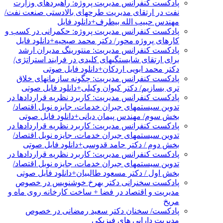
پادکست کنفرانس مدیریت پروژه: راهبردهای وزارت
نفت در ارتقای مدیریت طرحهای بالادستی صنعت نفت/
مهندس حبیب الله بیطرف+دانلود فایل
پادکست کنفرانس مدیریت پروژه: حکمرانی در کسب و
کارهای پروژه محور/ دکتر محمد صبحیه+دانلود فایل
پادکست کنفرانس مدیریت: منتورینگ مدیران ارشد
برای ارتقای شایستگیهای کلیدی در فرایند استراتژی/
دکتر محمد ابویی اردکان+دانلود فایل صوتی
پادکست کنفرانس مدیریت: چگونه سازمانهای خلاق
تری بسازیم/ دکتر کیوان وکیلی+دانلود فایل صوتی
پادکست کنفرانس مدیریت: کاربرد نظریه قراردادها در
تدوین سیستمهای جبران خدمات، جایزه نوبل اقتصاد/
بخش سوم/ مهندس پیمان دیانی+دانلود فایل صوتی
پادکست کنفرانس مدیریت: کاربرد نظریه قراردادها در
تدوین سیستمهای جبران خدمات، جایزه نوبل اقتصاد/
بخش دوم / دکتر حامد قدوسی+دانلود فایل صوتی
پادکست کنفرانس مدیریت: کاربرد نظریه قراردادها در
تدوین سیستمهای جبران خدمات، جایزه نوبل اقتصاد/
بخش اول / دکتر مسعود طالبیان+دانلود فایل صوتی
پادکست سخنرانی دکتر بهرخ خوشنویس در خصوص
مدیریت و اقتصاد در فضا + ساخت کارخانه روی ماه و
مریخ
پادکست/ سخنان دکتر سعید رمضانی در خصوص
مدیریت دارایی های فیزیکی