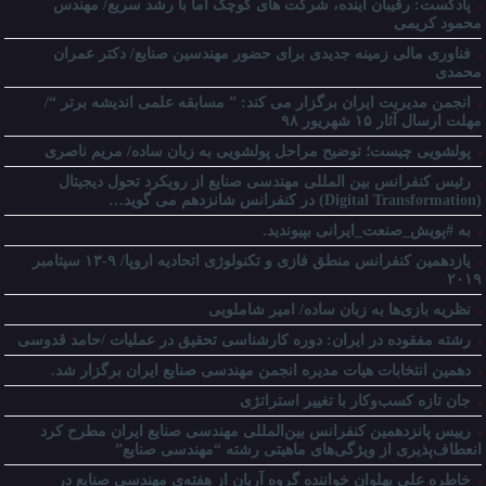
پادکست: رقیبان آینده، شرکت های کوچک اما با رشد سریع/ مهندس
محمود کریمی
فناوری مالی زمینه جدیدی برای حضور مهندسین صنایع/ دکتر عمران
محمدی
انجمن مدیریت ایران برگزار می کند: ” مسابقه علمی اندیشه برتر “/
مهلت ارسال آثار ۱۵ شهریور ۹۸
پولشویی چیست؛ توضیح مراحل پولشویی به زبان ساده/ مریم ناصری
رئیس کنفرانس بین المللی مهندسی صنایع از رویکرد تحول دیجیتال
(Digital Transformation) در کنفرانس شانزدهم می گوید…
به #پویش_صنعت_ایرانی بپیوندید.
یازدهمین کنفرانس منطق فازی و تکنولوژی اتحادیه اروپا/ ۹-۱۳ سپتامبر
۲۰۱۹
نظریه بازی‌ها به زبان ساده/ امیر شاملویی
رشته مفقوده در ایران: دوره کارشناسی تحقیق در عملیات /حامد قدوسی
دهمین انتخابات هیات مدیره انجمن مهندسی صنایع ایران برگزار شد.
جان تازه کسب‌وکار با تغییر استراتژی
رییس پانزدهمین کنفرانس بین‌المللی مهندسی صنایع ایران مطرح کرد
انعطاف‌پذیری از ویژگی‌های ماهیتی رشته “مهندسی صنایع”
خاطره علی پهلوان خواننده گروه آریان از هفته‌ی مهندسی صنایع در