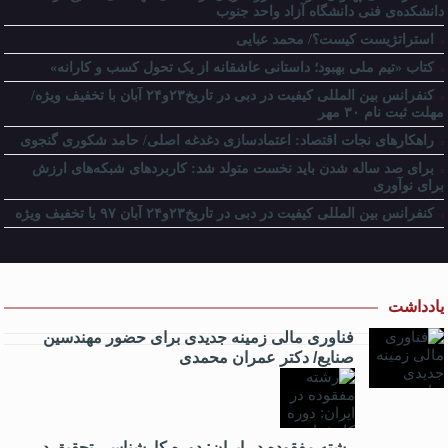
دانشکده‌ی فنی دانشگاه آزاد واحد جنوب
استراتژیست کیست؟‬/ محمد عبایی
کتاب «تیم ملی بهبود؛ داستانی عاشقانه از یک تحول کسب و کارانه»
کنفرانس بین المللی کیفیت در دبی در تاریخ۲۳و۲۴ آبان با تخفیف ویژه/
مهلت ثبت نام ۳۰ مهر
راهکارهای نجات اقتصاد: اعتمادسازی دغدغه اصلی/ حامد شکوری گنجوی
برای صد ساله شدن باید نخست متولد شد: کاربردهای شبکه‌های ارزش
برای نوآوری
کنفرانس بین المللی کیفیت در دبی در تاریخ۲۳و۲۴ آبان ۹۷ با تخفیف ویژه
یادداشت
فناوری مالی زمینه جدیدی برای حضور مهندسین
صنایع/ دکتر عمران محمدی
رشته مفقوده در ایران: دوره کارشناسی تحقیق در