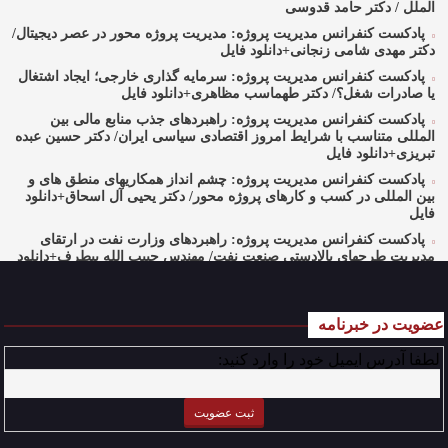
الملل / دکتر حامد قدوسی
پادکست کنفرانس مدیریت پروژه: مدیریت پروژه محور در عصر دیجیتال/
دکتر مهدی شامی زنجانی+دانلود فایل
پادکست کنفرانس مدیریت پروژه: سرمایه گذاری خارجی؛ ایجاد اشتغال
یا صادرات شغل؟/ دکتر طهماسب مظاهری+دانلود فایل
پادکست کنفرانس مدیریت پروژه: راهبردهای جذب منابع مالی بین
المللی متناسب با شرایط امروز اقتصادی سیاسی ایران/ دکتر حسین عبده
تبریزی+دانلود فایل
پادکست کنفرانس مدیریت پروژه: چشم انداز همکاریهای منطق های و
بین المللی در کسب و کارهای پروژه محور/ دکتر یحیی آل اسحاق+دانلود
فایل
پادکست کنفرانس مدیریت پروژه: راهبردهای وزارت نفت در ارتقای
مدیریت طرحهای بالادستی صنعت نفت/ مهندس حبیب الله بیطرف+دانلود
فایل
پادکست کنفرانس مدیریت پروژه: حکمرانی در کسب و کارهای پروژه
محور/ دکتر محمد صبحیه+دانلود فایل
عضویت در خبرنامه
پادکست کنفرانس مدیریت: منتورینگ مدیران ارشد برای ارتقای
لطفا آدرس ایمیل خود را وارد کنید:
شایستگیهای کلیدی در فرایند استراتژی/ دکتر محمد ابویی اردکان+دانلود
فایل صوتی
پادکست کنفرانس مدیریت: چگونه سازمانهای خلاق تری بسازیم/ دکتر
کیوان وکیلی+دانلود فایل صوتی
پادکست کنفرانس مدیریت: کاربرد نظریه قراردادها در تدوین سیستمهای