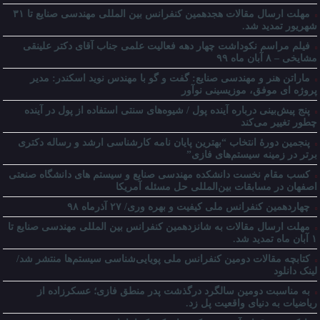
مهلت ارسال مقالات هجدهمین کنفرانس بین المللی مهندسی صنایع تا ۳۱
شهریور تمدید شد.
فیلم مراسم نکوداشت چهار دهه فعالیت علمی جناب آقای دکتر علینقی
مشایخی – ۸ آبان ماه ۹۹
ماراتن هنر و مهندسی صنایع: گفت و گو با مهندس نوید اسکندر: مدیر
پروژه ای موفق، موزیسینی نوآور
پنج پیش‌بینی درباره آینده پول / شیوه‌های سنتی استفاده از پول در آینده
چطور تغییر می‌کند
پنجمین دورۀ انتخاب “بهترین پایان ­نامه کارشناسی­ ارشد و رساله دکتری
برتر در زمینه سیستم‌های فازی”
کسب مقام نخست دانشکده مهندسی صنایع و سیستم های دانشگاه صنعتی
اصفهان در مسابقات بین‌المللی حل مسئله آمریکا
چهاردهمین کنفرانس ملی کیفیت و بهره وری/ ۲۷ آذرماه ۹۸
مهلت ارسال مقالات به شانزدهمین کنفرانس بین المللی مهندسی صنایع تا
۱ آبان ماه تمدید شد.
کتابچه مقالات دومین کنفرانس ملی پویایی‌شناسی سیستم‌ها منتشر شد/
لینک دانلود
به مناسبت دومین سالگرد درگذشت پدر منطق فازی؛ عسکرزاده از
ریاضیات به دنیای واقعیت پل زد.