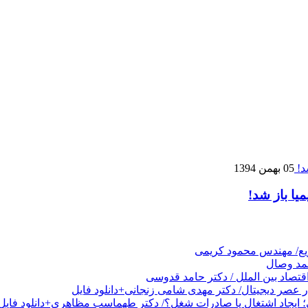
05 بهمن 1394
یا باز شد!
ریع/ مهندس محمود کریمی
حمد وصال
قتصاد بین الملل / دکتر حامد قدوسی
عصر دیجیتال/ دکتر مهدی شامی زنجانی+دانلود فایل
 ایجاد اشتغال یا صادرات شغل؟/ دکتر طهماسب مظاهری+دانلود فایل