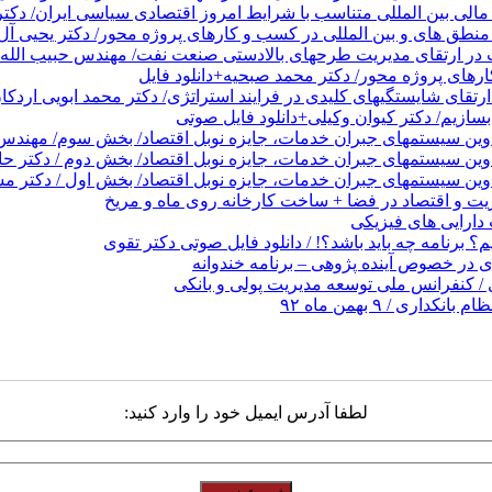
الی بین المللی متناسب با شرایط امروز اقتصادی سیاسی ایران/ دکتر
نطق های و بین المللی در کسب و کارهای پروژه محور/ دکتر یحیی آل 
در ارتقای مدیریت طرحهای بالادستی صنعت نفت/ مهندس حبیب الله 
های پروژه محور/ دکتر محمد صبحیه+دانلود فایل
تقای شایستگیهای کلیدی در فرایند استراتژی/ دکتر محمد ابویی اردکا
ازیم/ دکتر کیوان وکیلی+دانلود فایل صوتی
دوین سیستمهای جبران خدمات، جایزه نوبل اقتصاد/ بخش سوم/ مهندس پ
دوین سیستمهای جبران خدمات، جایزه نوبل اقتصاد/ بخش دوم / دکتر ح
وین سیستمهای جبران خدمات، جایزه نوبل اقتصاد/ بخش اول / دکتر مس
 و اقتصاد در فضا + ساخت کارخانه روی ماه و مریخ
ارایی های فیزیکی
 برنامه چه باید باشد؟! / دانلود فایل صوتی دکتر تقوی
در خصوص آینده پژوهی – برنامه خندوانه
/ کنفرانس ملی توسعه مدیریت پولی و بانکی
 / ۹ بهمن ماه ۹۲
لطفا آدرس ایمیل خود را وارد کنید: