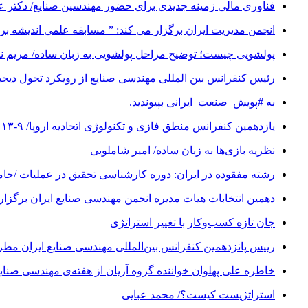
فناوری مالی زمینه جدیدی برای حضور مهندسین صنایع/ دکتر 
انجمن مدیریت ایران برگزار می کند: ” مسابقه علمی اندیشه برتر “/ مهلت
پولشویی چیست؛ توضیح مراحل پولشویی به زبان ساده/ مریم 
رئیس کنفرانس بین المللی مهندسی صنایع از رویکرد تحول دیجیتال (Digital Transformation) در کنفرانس شانزدهم 
به #پویش_صنعت_ایرانی بپیوندید.
یازدهمین کنفرانس منطق فازی و تکنولوژی اتحادیه اروپا/ ۹-۱۳ سپتامبر ۲۰۱۹
نظریه بازی‌ها به زبان ساده/ امیر شاملویی
رشته مفقوده در ایران: دوره کارشناسی تحقیق در عملیات /حا
دهمین انتخابات هیات مدیره انجمن مهندسی صنایع ایران برگزار
جان تازه کسب‌وکار با تغییر استراتژی
رییس پانزدهمین کنفرانس بین‌المللی مهندسی صنایع ایران مطر
خاطره علی پهلوان خواننده گروه آریان از هفته‌ی مهندسی صنایع
استراتژیست کیست؟‬/ محمد عبایی