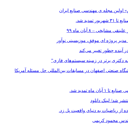
اولین مجله ی مهندسی صنایع ایران
مدید شد.
ایخی – ۸ آبان ماه ۹۹
 مدیر پروژه ای موفق، موزیسینی نوآور
در آینده چطور تغییر می‌کند
اله دکتری برتر در زمینه سیستم‌های فازی”
ه صنعتی اصفهان در مسابقات بین‌المللی حل مسئله آمریکا
ماه تمدید شد.
شر شد/ لینک دانلود
ز ریاضیات به دنیای واقعیت پل زد.
هندس محمود کریمی