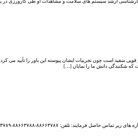
ارشناسی ارشد سیستم های سلامت و مشاهدات او طی کارورزی در یکی
قویى سفید است چون تجربیات ایشان پیوسته این باور را تأیید می کرد
ت که شکنندگى دانش ما را نمایان […]
د: تلفن: ۸۸۶۶۳۷۸۷-۸۸۶۶۳۷۸۸-۸۸۶۶۳۷۸۹ فکس: ۹-۸۸۶۶۳۷۸۷