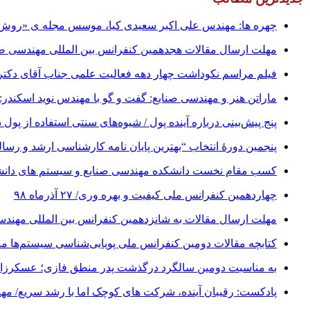
چهره ها: مهندس علی اکبر سعیدی کیا، موسس مجله ی «روش» 
مهلت ارسال مقالات هجدهمین کنفرانس بین المللی مهندسی صنایع تا ۳۱ شهریور ت
فیلم مراسم نکوداشت چهار دهه فعالیت علمی جناب آقای دکتر علینقی مش
ماراتن هنر و مهندسی صنایع: گفت و گو با مهندس نوید اسکندر:
پنج پیش‌بینی درباره آینده پول / شیوه‌های سنتی استفاده از پول 
پنجمین دورۀ انتخاب “بهترین پایان ­نامه کارشناسی­ ارشد و رس
کسب مقام نخست دانشکده مهندسی صنایع و سیستم های دانشگا
چهاردهمین کنفرانس ملی کیفیت و بهره وری/ ۲۷ آذرماه ۹۸
مهلت ارسال مقالات به شانزدهمین کنفرانس بین المللی مهندسی صنایع تا ۱ آبان 
کتابچه مقالات دومین کنفرانس ملی پویایی‌شناسی سیستم‌ها منت
به مناسبت دومین سالگرد درگذشت پدر منطق فازی؛ عسکرزاده ا
پادکست: رقیبان آینده، شرکت های کوچک اما با رشد سریع/ م