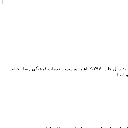
تیم ملی بهبود/ مولف: هادی آقازاده/ قطع: رقعی/ نوع جلد: شومیز/ تعداد صفحه:۳۴۴/ نوبت چاپ: اول/ شابک: ۹۷۸-۹۶۴-۳۱۷-۹۵۶-۴/ تیراژ:۱۰۰۰/ سال چاپ: ۱۳۹۷/ ناشر: موسسه خدمات فرهنگی رسا خالق
ب […]