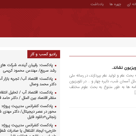
نه ای
چهره ها
یادداشت
رادیو کسب و کار
پادکست: رقیبان آینده، شرکت های 
ویزیون نشاند.
رشد سریع/ مهندس محمود کریمی
بحث علم و تولید علم بپردازند، در رسانه ملی
پادکست: اقتصاد آب/ تجربه بازار آب 
ل آسمان شب، دایره چهار و … در تلویزیون
دکتر محمد وصال
نامه ها به طور متنوع به بحث علوم مختلف
پادکست: اقتصاد آب / تحلیل انتقا
منظر اقتصاد بین الملل / دکتر حامد
پادکست کنفرانس مدیریت پروژه: م
محور در عصر دیجیتال/ دکتر مهدی 
زنجانی+دانلود فایل
پادکست کنفرانس مدیریت پروژه: س
خارجی؛ ایجاد اشتغال یا صادرات شغل