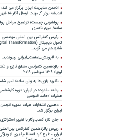
انجمن مدیریت ایران برگزار می کند: 
اندیشه برتر “/ مهلت ارسال آثار ۱۵ شهریور ۹۸
پولشویی چیست؛ توضیح مراحل پولش
ساده/ مریم ناصری
رئیس کنفرانس بین المللی مهندسی صن
شانزدهم می گوید…
به #پویش_صنعت_ایرانی بپیوندید.
یازدهمین کنفرانس منطق فازی و تکنو
اروپا/ ۹-۱۳ سپتامبر ۲۰۱۹
نظریه بازی‌ها به زبان ساده/ امیر شام
رشته مفقوده در ایران: دوره کارشناس
عملیات /حامد قدوسی
دهمین انتخابات هیات مدیره انجمن
ایران برگزار شد.
جان تازه کسب‌وکار با تغییر استراتژی
رییس پانزدهمین کنفرانس بین‌الملل
ایران مطرح کرد انعطاف‌پذیری از ویژگ
رشته “مهندسی صنایع”