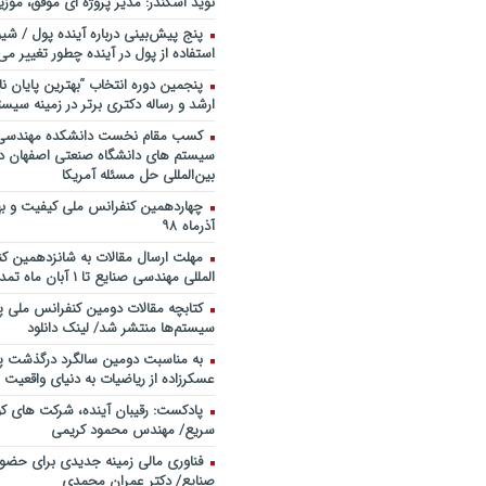
نوید اسکندر: مدیر پروژه ای موفق، موزی
خندوانه
پنج پیش‌بینی درباره آینده پول / شی
سخنرانی دکتر دیواندری در خصوص
استفاده از پول در آینده چطور تغییر می‌
بانکداری / کنفرانس ملی توسعه مدی
بانکی
پنجمین دورۀ انتخاب “بهترین پایان ­نا
ارشد و رساله دکتری برتر در زمینه سیست
سخنرانی دکتر علیرضا فیض بخش با
پژوهی نظام بانکداری / ۹ بهمن ماه ۹۲
کسب مقام نخست دانشکده مهندسی 
سیستم های دانشگاه صنعتی اصفهان در
بین‌المللی حل مسئله آمریکا
آذرماه ۹۸
مهلت ارسال مقالات به شانزدهمین ک
المللی مهندسی صنایع تا ۱ آبان ماه تمدید شد.
کتابچه مقالات دومین کنفرانس ملی پ
سیستم‌ها منتشر شد/ لینک دانلود
به مناسبت دومین سالگرد درگذشت پد
عسکرزاده از ریاضیات به دنیای واقعیت پ
پادکست: رقیبان آینده، شرکت های کو
سریع/ مهندس محمود کریمی
فناوری مالی زمینه جدیدی برای حضو
صنایع/ دکتر عمران محمدی