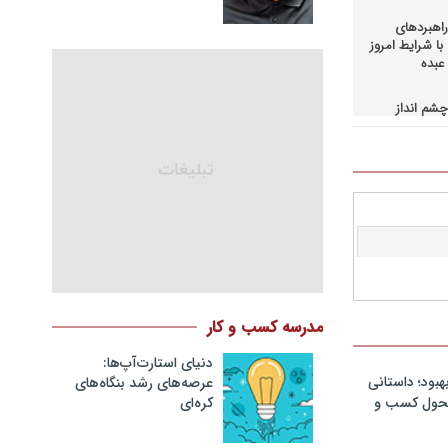
اهبردهای
ا شرایط امروز
عبده
شم انداز
در کسب و
حاق+دانلود
اهبردهای
ی بالادستی
+دانلود فایل
کمرانی در
مد
نگ مدیران
مدرسه کسب و کار
در فرایند
نلود فایل
دنیای استارت‌آپ‌ها:
هبود؛ داستانی
عرصه‌های رشد بنگاه‌های
سازمانهای
کره‌ای‌
 تحول کسب و
دانلود فایل