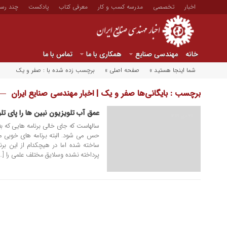
اخبار
تخصصی
مدرسه کسب و کار
معرفی کتاب
پادکست
چند رسا
خانه
مهندسی صنایع
همکاری با ما
تماس با ما
شما اینجا هستید »
صفحه اصلی »
برچسب زده شده با : صفر و یک
برچسب : بایگانی‌ها صفر و یک | اخبار مهندسی صنایع ایران
عمق آب تلویزیون نبین ها را پای تل
۲۵ دی ۱۳۸۹
سالهاست که جای خالی برنامه هایی که به 
حس می شود. البته برنامه های خوبی مث
ساخته شده اما در هیچکدام از این بر
پرداخته نشده وسلایق مختلف علمی را […]