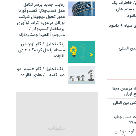
ی/ خاطرات یک
ریه قراردادها
رقابت جدید برسر تکامل
جایزه نوبل
سیستم های
مدل کسب‌و‌کار; گفت‌وگو با
انی+دانلود
نلود
مدیر تحول دیجیتال شرکت
اوراکل در مورد اثرات نوآوری
 سیاه + دانلود
ریه قراردادها
برساختار کسب‌وکار /
جایزه نوبل
مترجم: آناهیتا جمشیدنژاد
ی+دانلود فایل
زنگ تحلیل / گام نهم: من
ین المللی
مسئله را حل کردم؟ / هادی
ریه قراردادها
آقازاده
جایزه نوبل
یان+دانلود
زنگ تحلیل / گام هشتم: دو
صد گفته… / هادی آقازاده
نویس در
ساخت کارخانه
یا، موسس مجله
 ایران
انی در خصوص
س بین المللی
یم؟ از کجا
انلود فایل
یت علمی جناب
 و دکتر
گو با مهندس
ی – برنامه