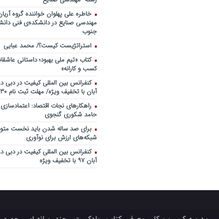
خاطره علی پهلوان خواننده گروه آریان
مهندسی صنایع در دانشکده‌ی فنی دانشگ
جنوب
استراتژیست کیست؟‬/ محمد عبایی
کتاب «تیم ملی بهبود؛ داستانی عاشقا
کسب و کارانه»
آبان با تخفیف ویژه/ مهلت ثبت نام ۳۰ مهر
راهکارهای نجات اقتصاد: اعتمادسازی
حامد شکوری گنجوی
برای صد ساله شدن باید نخست متولد
شبکه‌های ارزش برای نوآوری
آبان ۹۷ با تخفیف ویژه