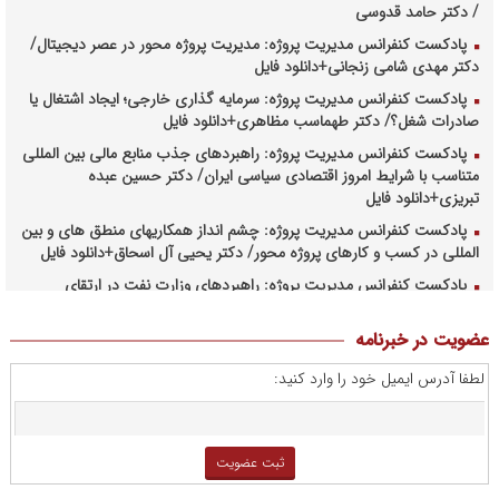
/ دکتر حامد قدوسی
پادکست کنفرانس مدیریت پروژه: مدیریت پروژه محور در عصر دیجیتال/
دکتر مهدی شامی زنجانی+دانلود فایل
پادکست کنفرانس مدیریت پروژه: سرمایه گذاری خارجی؛ ایجاد اشتغال یا
صادرات شغل؟/ دکتر طهماسب مظاهری+دانلود فایل
پادکست کنفرانس مدیریت پروژه: راهبردهای جذب منابع مالی بین المللی
متناسب با شرایط امروز اقتصادی سیاسی ایران/ دکتر حسین عبده
تبریزی+دانلود فایل
پادکست کنفرانس مدیریت پروژه: چشم انداز همکاریهای منطق های و بین
المللی در کسب و کارهای پروژه محور/ دکتر یحیی آل اسحاق+دانلود فایل
پادکست کنفرانس مدیریت پروژه: راهبردهای وزارت نفت در ارتقای
مدیریت طرحهای بالادستی صنعت نفت/ مهندس حبیب الله بیطرف+دانلود
فایل
عضویت در خبرنامه
پادکست کنفرانس مدیریت پروژه: حکمرانی در کسب و کارهای پروژه
لطفا آدرس ایمیل خود را وارد کنید:
محور/ دکتر محمد صبحیه+دانلود فایل
پادکست کنفرانس مدیریت: منتورینگ مدیران ارشد برای ارتقای
شایستگیهای کلیدی در فرایند استراتژی/ دکتر محمد ابویی اردکان+دانلود
فایل صوتی
پادکست کنفرانس مدیریت: چگونه سازمانهای خلاق تری بسازیم/ دکتر