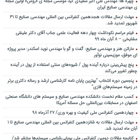
چهره ها: مهندس علی اکبر سعیدی کیا، موسس مجله ی «روش» اولین مجله
ملی توسعه مدیریت پولی و بانکی
ی مهندسی صنایع ایران
سخنرانی دکتر علیرضا فیض بخش با عنوان آینده پژوهی نظام بانکداری / ۹
مهلت ارسال مقالات هجدهمین کنفرانس بین المللی مهندسی صنایع تا ۳۱
بهمن ماه ۹۲
شهریور تمدید شد.
فیلم مراسم نکوداشت چهار دهه فعالیت علمی جناب آقای دکتر علینقی
مشایخی – ۸ آبان ماه ۹۹
ماراتن هنر و مهندسی صنایع: گفت و گو با مهندس نوید اسکندر: مدیر پروژه
ای موفق، موزیسینی نوآور
پنج پیش‌بینی درباره آینده پول / شیوه‌های سنتی استفاده از پول در آینده
چطور تغییر می‌کند
پنجمین دورۀ انتخاب “بهترین پایان ­نامه کارشناسی­ ارشد و رساله دکتری برتر
در زمینه سیستم‌های فازی”
کسب مقام نخست دانشکده مهندسی صنایع و سیستم های دانشگاه صنعتی
اصفهان در مسابقات بین‌المللی حل مسئله آمریکا
چهاردهمین کنفرانس ملی کیفیت و بهره وری/ ۲۷ آذرماه ۹۸
مهلت ارسال مقالات به شانزدهمین کنفرانس بین المللی مهندسی صنایع تا ۱
آبان ماه تمدید شد.
کتابچه مقالات دومین کنفرانس ملی پویایی‌شناسی سیستم‌ها منتشر شد/