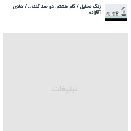
زنگ تحلیل / گام هشتم: دو صد گفته… / هادی
آقازاده