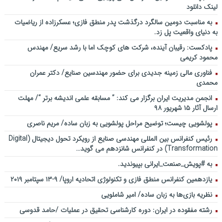
لینک دانلود
به مناسبت دومین سالگرد درگذشت پدر منطق فازی؛ عسکرزاده از ریاضیات
به دنیای واقعیت پل زد.
پادکست: رقیبان آینده، شرکت های کوچک اما با رشد سریع/ مهندس
محمود کریمی
فناوری مالی زمینه جدیدی برای حضور مهندسین صنایع/ دکتر عمران
محمدی
انجمن مدیریت ایران برگزار می کند: ” مسابقه علمی اندیشه برتر “/ مهلت
ارسال آثار ۱۵ شهریور ۹۸
پولشویی چیست؛ توضیح مراحل پولشویی به زبان ساده/ مریم ناصری
رئیس کنفرانس بین المللی مهندسی صنایع از رویکرد تحول دیجیتال (Digital
Transformation) در کنفرانس شانزدهم می گوید…
به #پویش_صنعت_ایرانی بپیوندید.
یازدهمین کنفرانس منطق فازی و تکنولوژی اتحادیه اروپا/ ۹-۱۳ سپتامبر ۲۰۱۹
نظریه بازی‌ها به زبان ساده/ امیر شاملویی
رشته مفقوده در ایران: دوره کارشناسی تحقیق در عملیات /حامد قدوسی