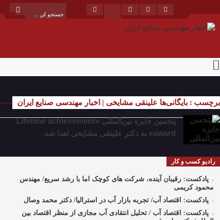
برچسب : بایگانی‌ها علینقی مشایخی | اخبار مهندسی صنایع ایران
پنجمین جایزه بین‌المللی «Lifetime achievement
award» به دکتر علینقی مشایخی اهدا شد.
رادیو کسب و کار
پادکست: رقیبان آینده، شرکت های کوچک اما با رشد سریع/ مهندس
محمود کریمی
پادکست: اقتصاد آب/ تجربه بازار آب در استرالیا/ دکتر محمد وصال
پادکست: اقتصاد آب / تحلیل انتقادی آب مجازی از منظر اقتصاد بین