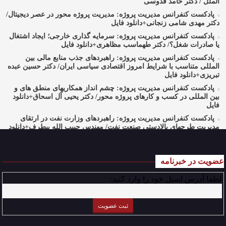
الملل / دکتر حامد قدوسی
پادکست کنفرانس مدیریت پروژه: مدیریت پروژه محور در عصر دیجیتال/
دکتر مهدی شامی زنجانی+دانلود فایل
پادکست کنفرانس مدیریت پروژه: سرمایه گذاری خارجی؛ ایجاد اشتغال
یا صادرات شغل؟/ دکتر طهماسب مظاهری+دانلود فایل
پادکست کنفرانس مدیریت پروژه: راهبردهای جذب منابع مالی بین
المللی متناسب با شرایط امروز اقتصادی سیاسی ایران/ دکتر حسین عبده
تبریزی+دانلود فایل
پادکست کنفرانس مدیریت پروژه: چشم انداز همکاریهای منطق های و
بین المللی در کسب و کارهای پروژه محور/ دکتر یحیی آل اسحاق+دانلود
فایل
پادکست کنفرانس مدیریت پروژه: راهبردهای وزارت نفت در ارتقای
مدیریت طرحهای بالادستی صنعت نفت/ مهندس حبیب الله بیطرف+دانلود
فایل
پادکست کنفرانس مدیریت پروژه: حکمرانی در کسب و کارهای پروژه
محور/ دکتر محمد صبحیه+دانلود فایل
عضویت در خبرنامه
پادکست کنفرانس مدیریت: منتورینگ مدیران ارشد برای ارتقای
لطفا آدرس ایمیل خود را وارد کنید:
شایستگیهای کلیدی در فرایند استراتژی/ دکتر محمد ابویی اردکان+دانلود
فایل صوتی
پادکست کنفرانس مدیریت: چگونه سازمانهای خلاق تری بسازیم/ دکتر
کیوان وکیلی+دانلود فایل صوتی
پادکست کنفرانس مدیریت: کاربرد نظریه قراردادها در تدوین سیستمهای