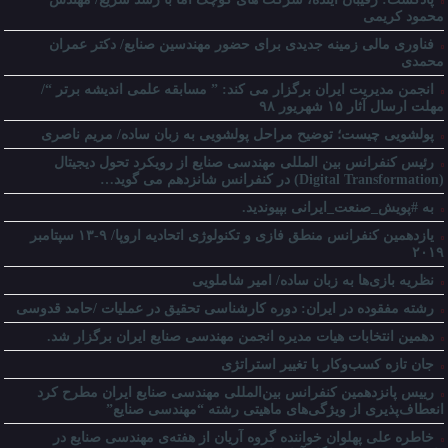
محمود کریمی
فناوری مالی زمینه جدیدی برای حضور مهندسین صنایع/ دکتر عمران
محمدی
انجمن مدیریت ایران برگزار می کند: ” مسابقه علمی اندیشه برتر “/
مهلت ارسال آثار ۱۵ شهریور ۹۸
پولشویی چیست؛ توضیح مراحل پولشویی به زبان ساده/ مریم ناصری
رئیس کنفرانس بین المللی مهندسی صنایع از رویکرد تحول دیجیتال
(Digital Transformation) در کنفرانس شانزدهم می گوید…
به #پویش_صنعت_ایرانی بپیوندید.
یازدهمین کنفرانس منطق فازی و تکنولوژی اتحادیه اروپا/ ۹-۱۳ سپتامبر
۲۰۱۹
نظریه بازی‌ها به زبان ساده/ امیر شاملویی
رشته مفقوده در ایران: دوره کارشناسی تحقیق در عملیات /حامد قدوسی
دهمین انتخابات هیات مدیره انجمن مهندسی صنایع ایران برگزار شد.
جان تازه کسب‌وکار با تغییر استراتژی
رییس پانزدهمین کنفرانس بین‌المللی مهندسی صنایع ایران مطرح کرد
انعطاف‌پذیری از ویژگی‌های ماهیتی رشته “مهندسی صنایع”
خاطره علی پهلوان خواننده گروه آریان از هفته‌ی مهندسی صنایع در