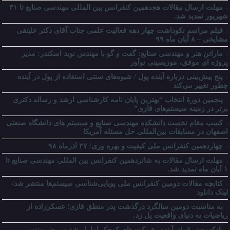
مهلت ارسال مقالات هجدهمین کنفرانس بین المللی مهندسی صنایع تا ۳۱
شهریور تمدید شد.
فیلم مراسم نکوداشت چهار دهه فعالیت علمی جناب آقای دکتر علینقی
مشایخی – ۸ آبان ماه ۹۹
ماراتن هنر و مهندسی صنایع: گفت و گو با مهندس نوید اسکندر: مدیر
پروژه ای موفق، موزیسینی نوآور
پنج پیش‌بینی درباره آینده پول / شیوه‌های سنتی استفاده از پول در آینده
چطور تغییر می‌کند
پنجمین دورۀ انتخاب “بهترین پایان ­نامه کارشناسی­ ارشد و رساله دکتری
برتر در زمینه سیستم‌های فازی”
کسب مقام نخست دانشکده مهندسی صنایع و سیستم های دانشگاه صنعتی
اصفهان در مسابقات بین‌المللی حل مسئله آمریکا
چهاردهمین کنفرانس ملی کیفیت و بهره وری/ ۲۷ آذرماه ۹۸
مهلت ارسال مقالات به شانزدهمین کنفرانس بین المللی مهندسی صنایع تا
۱ آبان ماه تمدید شد.
کتابچه مقالات دومین کنفرانس ملی پویایی‌شناسی سیستم‌ها منتشر شد/
لینک دانلود
به مناسبت دومین سالگرد درگذشت پدر منطق فازی؛ عسکرزاده از
ریاضیات به دنیای واقعیت پل زد.
پادکست: رقیبان آینده، شرکت های کوچک اما با رشد سریع/ مهندس