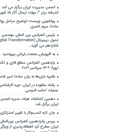
انجمن مدیریت ایران برگزار می کند: 
اندیشه برتر “/ مهلت ارسال آثار ۱۵ شهریور ۹۸
پولشویی چیست؛ توضیح مراحل پولش
ساده/ مریم ناصری
رئیس کنفرانس بین المللی مهندسی صن
شانزدهم می گوید…
به #پویش_صنعت_ایرانی بپیوندید.
یازدهمین کنفرانس منطق فازی و تکنو
اروپا/ ۹-۱۳ سپتامبر ۲۰۱۹
نظریه بازی‌ها به زبان ساده/ امیر شام
رشته مفقوده در ایران: دوره کارشناس
عملیات /حامد قدوسی
دهمین انتخابات هیات مدیره انجمن
ایران برگزار شد.
جان تازه کسب‌وکار با تغییر استراتژی
رییس پانزدهمین کنفرانس بین‌الملل
ایران مطرح کرد انعطاف‌پذیری از ویژگ
رشته “مهندسی صنایع”