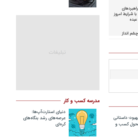
اهبردهای
ا شرایط امروز
عبده
شم انداز
در کسب و
حاق+دانلود
اهبردهای
ی بالادستی
+دانلود فایل
کمرانی در
مد
نگ مدیران
مدرسه کسب و کار
در فرایند
نلود فایل
دنیای استارت‌آپ‌ها:
هبود؛ داستانی
عرصه‌های رشد بنگاه‌های
سازمانهای
کره‌ای‌
 تحول کسب و
دانلود فایل