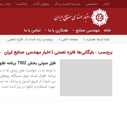
اخبار
تخصصی
مدرسه کسب و کار
معرفی کتاب
پادکست
چند رسا
خانه
مهندسی صنایع
همکاری با ما
تماس با ما
شما اینجا هستید »
صفحه اصلی »
برچسب زده شده با : فایزه نعمتی
برچسب : بایگانی‌ها فایزه نعمتی | اخبار مهندسی صنایع ایران
فایل صوتی بخش TRIZ برنامه طلوع شبکه چهار سیما
۱۷ مهر ۱۳۸۹
با توجه به در خواست های زیادی که از مخ
برنامه طلوع شبکه چهار سیما(که روزها
می شود) از طریق ایمیل و پیامک به دس
جهت استفاده و دانلود در زیر آمده است. [