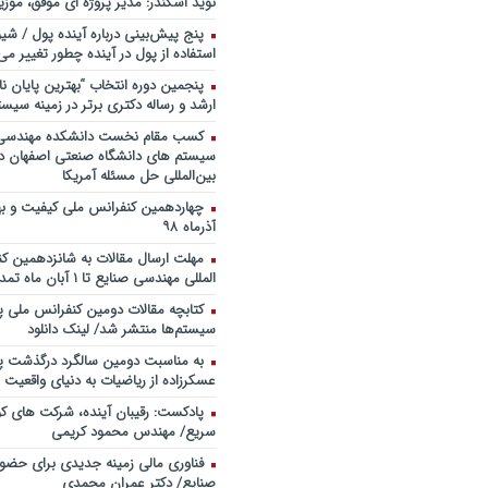
نوید اسکندر: مدیر پروژه ای موفق، موزی
خندوانه
پنج پیش‌بینی درباره آینده پول / شی
سخنرانی دکتر دیواندری در خصوص
استفاده از پول در آینده چطور تغییر می‌
بانکداری / کنفرانس ملی توسعه مدی
بانکی
پنجمین دورۀ انتخاب “بهترین پایان ­نا
ارشد و رساله دکتری برتر در زمینه سیست
سخنرانی دکتر علیرضا فیض بخش با
پژوهی نظام بانکداری / ۹ بهمن ماه ۹۲
کسب مقام نخست دانشکده مهندسی 
سیستم های دانشگاه صنعتی اصفهان در
بین‌المللی حل مسئله آمریکا
آذرماه ۹۸
مهلت ارسال مقالات به شانزدهمین ک
المللی مهندسی صنایع تا ۱ آبان ماه تمدید شد.
کتابچه مقالات دومین کنفرانس ملی پ
سیستم‌ها منتشر شد/ لینک دانلود
به مناسبت دومین سالگرد درگذشت پد
عسکرزاده از ریاضیات به دنیای واقعیت پ
پادکست: رقیبان آینده، شرکت های کو
سریع/ مهندس محمود کریمی
فناوری مالی زمینه جدیدی برای حضو
صنایع/ دکتر عمران محمدی