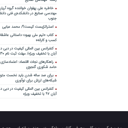
خاطره علی پهلوان خواننده گروه آریان
مهندسی صنایع در دانشکده‌ی فنی دانشگ
جنوب
استراتژیست کیست؟‬/ محمد عبایی
کتاب «تیم ملی بهبود؛ داستانی عاشقا
کسب و کارانه»
آبان با تخفیف ویژه/ مهلت ثبت نام ۳۰ مهر
راهکارهای نجات اقتصاد: اعتمادسازی
حامد شکوری گنجوی
برای صد ساله شدن باید نخست متولد
شبکه‌های ارزش برای نوآوری
آبان ۹۷ با تخفیف ویژه