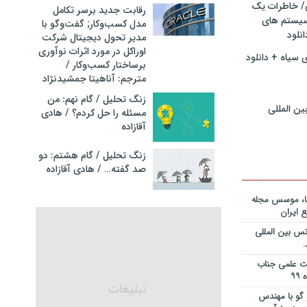
ی/ خاطرات یک
ریه قراردادها
رقابت جدید برسر تکامل
جایزه نوبل
سیستم های
مدل کسب‌و‌کار; گفت‌وگو با
انی+دانلود
نلود
مدیر تحول دیجیتال شرکت
اوراکل در مورد اثرات نوآوری
 سیاه + دانلود
ریه قراردادها
برساختار کسب‌وکار /
جایزه نوبل
مترجم: آناهیتا جمشیدنژاد
ی+دانلود فایل
زنگ تحلیل / گام نهم: من
ین المللی
مسئله را حل کردم؟ / هادی
ریه قراردادها
آقازاده
جایزه نوبل
یان+دانلود
زنگ تحلیل / گام هشتم: دو
صد گفته… / هادی آقازاده
نویس در
ساخت کارخانه
یا، موسس مجله
 ایران
انی در خصوص
س بین المللی
یم؟ از کجا
انلود فایل
یت علمی جناب
 و دکتر
گو با مهندس
ی – برنامه