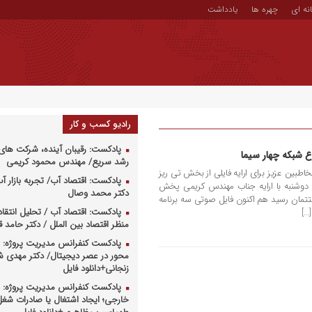
نه ای
چهره ها
یادداشت
رادیو کسب و کار
پادکست: رقیبان آینده، شرکت های 
رشد سریع/ مهندس محمود کریمی
اطبین عزیز برای ارایه فایلی از بخش تی ریز
پادکست: اقتصاد آب/ تجربه بازار آب 
ی دوشنبه با ارایه جناب مهندس کریمی پخش
دکتر محمد وصال
تتمان رسید هم اکنون فایل صوتی سه برنامه
پادکست: اقتصاد آب / تحلیل انتقا
…]
منظر اقتصاد بین الملل / دکتر حامد
پادکست کنفرانس مدیریت پروژه: م
محور در عصر دیجیتال/ دکتر مهدی 
زنجانی+دانلود فایل
پادکست کنفرانس مدیریت پروژه: س
خارجی؛ ایجاد اشتغال یا صادرات شغل