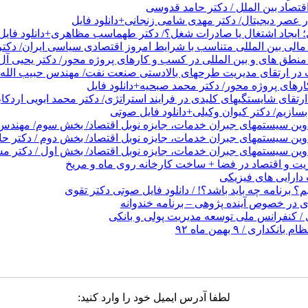
قتصاد بین الملل / دکتر حامد قدوسی
عصر دیجیتال/ دکتر مهدی شامی زنجانی+دانلود فایل
 ایجاد اشتغال یا صادرات شغل؟/ دکتر طهماسب مظاهری+دانلود فایل
الی بین المللی متناسب با شرایط امروز اقتصادی سیاسی ایران/ دکتر
نطق های و بین المللی در کسب و کارهای پروژه محور/ دکتر یحیی آل 
در ارتقای مدیریت طرحهای بالادستی صنعت نفت/ مهندس حبیب الله 
های پروژه محور/ دکتر محمد صبحیه+دانلود فایل
تقای شایستگیهای کلیدی در فرایند استراتژی/ دکتر محمد ابویی اردکا
ازیم/ دکتر کیوان وکیلی+دانلود فایل صوتی
دوین سیستمهای جبران خدمات، جایزه نوبل اقتصاد/ بخش سوم/ مهندس پ
دوین سیستمهای جبران خدمات، جایزه نوبل اقتصاد/ بخش دوم / دکتر ح
وین سیستمهای جبران خدمات، جایزه نوبل اقتصاد/ بخش اول / دکتر مس
 و اقتصاد در فضا + ساخت کارخانه روی ماه و مریخ
ارایی های فیزیکی
 برنامه چه باید باشد؟! / دانلود فایل صوتی دکتر تقوی
در خصوص آینده پژوهی – برنامه خندوانه
/ کنفرانس ملی توسعه مدیریت پولی و بانکی
 / ۹ بهمن ماه ۹۲
لطفا آدرس ایمیل خود را وارد کنید: