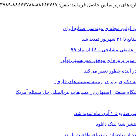
د: تلفن: ۸۸۶۶۳۷۸۷-۸۸۶۶۳۷۸۸-۸۸۶۶۳۷۸۹ فکس: ۹-۸۸۶۶۳۷۸۷
اولین مجله ی مهندسی صنایع ایران
مدید شد.
ایخی – ۸ آبان ماه ۹۹
 مدیر پروژه ای موفق، موزیسینی نوآور
در آینده چطور تغییر می‌کند
اله دکتری برتر در زمینه سیستم‌های فازی”
ه صنعتی اصفهان در مسابقات بین‌المللی حل مسئله آمریکا
ماه تمدید شد.
شر شد/ لینک دانلود
ز ریاضیات به دنیای واقعیت پل زد.