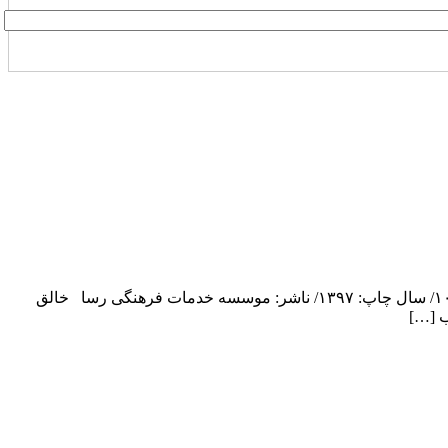
تیم ملی بهبود/ مولف: هادی آقازاده/ قطع: رقعی/ نوع جلد: شومیز/ تعداد صفحه:۳۴۴/ نوبت چاپ: اول/ شابک: ۹۷۸-۹۶۴-۳۱۷-۹۵۶-۴/ تیراژ:۱۰۰۰/ سال چاپ: ۱۳۹۷/ ناشر: موسسه خدمات فرهنگی رسا خالق
ب […]