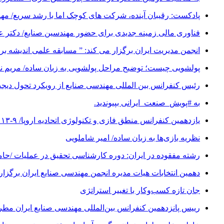
پادکست: رقیبان آینده، شرکت های کوچک اما با رشد سریع/ م
فناوری مالی زمینه جدیدی برای حضور مهندسین صنایع/ دکتر 
انجمن مدیریت ایران برگزار می کند: ” مسابقه علمی اندیشه برتر “/ مهلت
پولشویی چیست؛ توضیح مراحل پولشویی به زبان ساده/ مریم 
رئیس کنفرانس بین المللی مهندسی صنایع از رویکرد تحول دیجیتال (Digital Transformation) در کنفرانس شانزدهم 
به #پویش_صنعت_ایرانی بپیوندید.
یازدهمین کنفرانس منطق فازی و تکنولوژی اتحادیه اروپا/ ۹-۱۳ سپتامبر ۲۰۱۹
نظریه بازی‌ها به زبان ساده/ امیر شاملویی
رشته مفقوده در ایران: دوره کارشناسی تحقیق در عملیات /حا
دهمین انتخابات هیات مدیره انجمن مهندسی صنایع ایران برگزار
جان تازه کسب‌وکار با تغییر استراتژی
رییس پانزدهمین کنفرانس بین‌المللی مهندسی صنایع ایران مطر