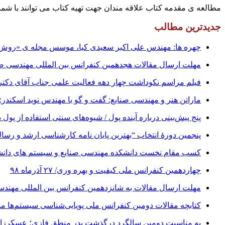
مطالعه ی مقدمه کتاب علاقه مندان جهت تهیه کتاب می توانند با شماره های زیر تماس حاصل فرماین
جدیدترین مطالب
چهره ها: مهندس علی اکبر سعیدی کیا، موسس مجله ی «روش» 
مهلت ارسال مقالات هجدهمین کنفرانس بین المللی مهندسی صنایع تا ۳۱ شهریور ت
فیلم مراسم نکوداشت چهار دهه فعالیت علمی جناب آقای دکتر علینقی مش
ماراتن هنر و مهندسی صنایع: گفت و گو با مهندس نوید اسکندر:
پنج پیش‌بینی درباره آینده پول / شیوه‌های سنتی استفاده از پول 
پنجمین دورۀ انتخاب “بهترین پایان ­نامه کارشناسی­ ارشد و رس
کسب مقام نخست دانشکده مهندسی صنایع و سیستم های دانشگا
چهاردهمین کنفرانس ملی کیفیت و بهره وری/ ۲۷ آذرماه ۹۸
مهلت ارسال مقالات به شانزدهمین کنفرانس بین المللی مهندسی صنایع تا ۱ آبان 
کتابچه مقالات دومین کنفرانس ملی پویایی‌شناسی سیستم‌ها منت
به مناسبت دومین سالگرد درگذشت پدر منطق فازی؛ عسکرزاده ا