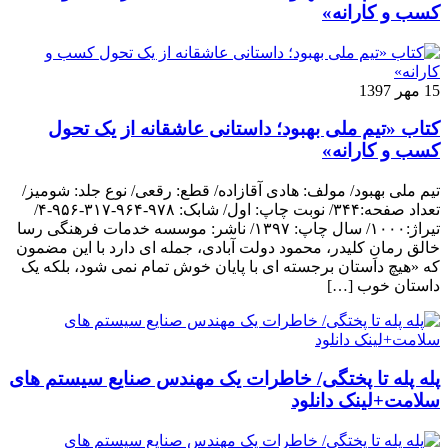
کسب و کارانه»
15 مهر 1397
کتاب «تیم ملی بهبود؛ داستانی عاشقانه از یک تحول
کسب و کارانه»
تیم ملی بهبود/ مولف: هادی آقازاده/ قطع: رقعی/ نوع جلد: شومیز/
تعداد صفحه:۳۴۴/ نوبت چاپ: اول/ شابک: ۹۷۸-۹۶۴-۳۱۷-۹۵۶-۴/
تیراژ:۱۰۰۰/ سال چاپ: ۱۳۹۷/ ناشر: موسسه خدمات فرهنگی رسا
خالق رمانِ کلیدر، محمود دولت آبادی، جمله ای دارد با این مضمون
که «هیچ داستان برجسته ای با پایان خوش تمام نمی شود، بلکه یک
داستان خوب […]
پله پله تا پختگی/ خاطرات یک مهندس صنایع سیستم های
سلامت+لینک دانلود