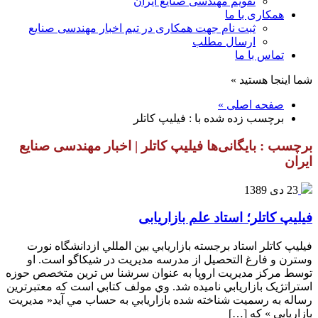
تقویم مهندسی صنایع ایران
همکاری با ما
ثبت نام جهت همکاری در تیم اخبار مهندسی صنایع
ارسال مطلب
تماس با ما
شما اینجا هستید »
صفحه اصلی »
برچسب زده شده با : فيليپ كاتلر
برچسب : بایگانی‌ها فيليپ كاتلر | اخبار مهندسی صنایع
ایران
23 دی 1389
فیلیپ کاتلر؛ استاد علم بازاریابی
فيليپ كاتلر استاد برجسته بازاريابي بين المللي ازدانشگاه نورت
وسترن و فارغ التحصيل از مدرسه مديريت در شیکاگو است. او
توسط مركز مديريت اروپا به عنوان سرشنا س ترين متخصص حوزه
استراتژیک بازاريابي ناميده شد. وي مولف كتابي است كه معتبرترين
رساله به رسميت شناخته شده بازاريابي به حساب مي آيد« مديريت
بازاريابي » كه […]