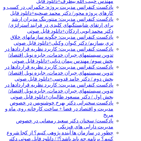
مهندس حبیب الله بیطرف+دانلود فایل
پادکست کنفرانس مدیریت پروژه: حکمرانی در کسب و
کارهای پروژه محور/ دکتر محمد صبحیه+دانلود فایل
پادکست کنفرانس مدیریت: منتورینگ مدیران ارشد
برای ارتقای شایستگیهای کلیدی در فرایند استراتژی/
دکتر محمد ابویی اردکان+دانلود فایل صوتی
پادکست کنفرانس مدیریت: چگونه سازمانهای خلاق
تری بسازیم/ دکتر کیوان وکیلی+دانلود فایل صوتی
پادکست کنفرانس مدیریت: کاربرد نظریه قراردادها در
تدوین سیستمهای جبران خدمات، جایزه نوبل اقتصاد/
بخش سوم/ مهندس پیمان دیانی+دانلود فایل صوتی
پادکست کنفرانس مدیریت: کاربرد نظریه قراردادها در
تدوین سیستمهای جبران خدمات، جایزه نوبل اقتصاد/
بخش دوم / دکتر حامد قدوسی+دانلود فایل صوتی
پادکست کنفرانس مدیریت: کاربرد نظریه قراردادها در
تدوین سیستمهای جبران خدمات، جایزه نوبل اقتصاد/
بخش اول / دکتر مسعود طالبیان+دانلود فایل صوتی
پادکست سخنرانی دکتر بهرخ خوشنویس در خصوص
مدیریت و اقتصاد در فضا + ساخت کارخانه روی ماه و
مریخ
پادکست/ سخنان دکتر سعید رمضانی در خصوص
مدیریت دارایی های فیزیکی
چطور در سازمان ها آینده پژوهی کنیم؟ از کجا شروع
کنیم؟ برنامه چه باید باشد؟! / دانلود فایل صوتی دکتر