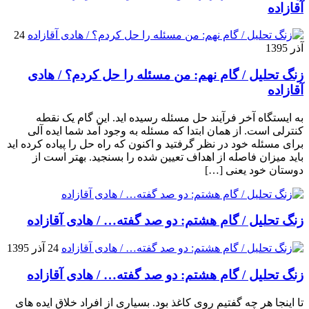
آقازاده
24
آذر 1395
زنگ تحلیل / گام نهم: من مسئله را حل کردم؟ / هادی
آقازاده
به ایستگاه آخر فرآیند حل مسئله رسیده اید. این گام یک نقطه
کنترلی است. از همان ابتدا که مسئله به وجود آمد شما ایده آلی
برای مسئله خود در نظر گرفتید و اکنون که راه حل را پیاده کرده اید
باید میزان فاصله از اهداف تعیین شده را بسنجید. بهتر است از
دوستان خود یعنی […]
زنگ تحلیل / گام هشتم: دو صد گفته… / هادی آقازاده
24 آذر 1395
زنگ تحلیل / گام هشتم: دو صد گفته… / هادی آقازاده
تا اینجا هر چه گفتیم روی کاغذ بود. بسیاری از افراد خلاق ایده های