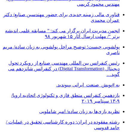
مهندس محمود کریمی
فناوری مالی زمینه جدیدی برای حضور مهندسین صنایع/ دکتر
عمران محمدی
انجمن مدیریت ایران برگزار می کند: ” مسابقه علمی اندیشه
برتر “/ مهلت ارسال آثار ۱۵ شهریور ۹۸
پولشویی چیست؛ توضیح مراحل پولشویی به زبان ساده/ مریم
ناصری
رئیس کنفرانس بین المللی مهندسی صنایع از رویکرد تحول
دیجیتال (Digital Transformation) در کنفرانس شانزدهم می
گوید…
به #پویش_صنعت_ایرانی بپیوندید.
یازدهمین کنفرانس منطق فازی و تکنولوژی اتحادیه اروپا/
۹-۱۳ سپتامبر ۲۰۱۹
نظریه بازی‌ها به زبان ساده/ امیر شاملویی
رشته مفقوده در ایران: دوره کارشناسی تحقیق در عملیات /
حامد قدوسی