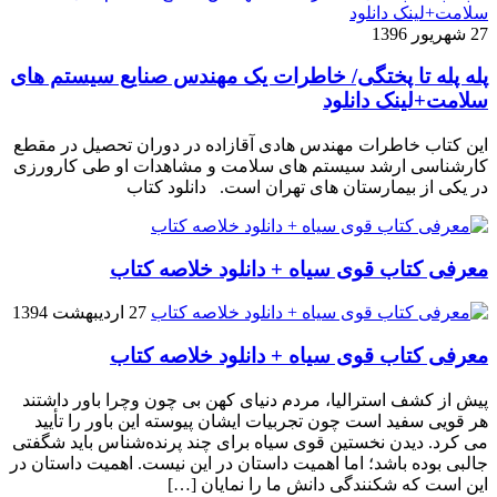
27 شهریور 1396
پله پله تا پختگی/ خاطرات یک مهندس صنایع سیستم های
سلامت+لینک دانلود
این کتاب خاطرات مهندس هادی آقازاده در دوران تحصیل در مقطع
کارشناسی ارشد سیستم های سلامت و مشاهدات او طی کارورزی
در یکی از بیمارستان های تهران است. دانلود کتاب
معرفی کتاب قوی سیاه + دانلود خلاصه کتاب
27 اردیبهشت 1394
معرفی کتاب قوی سیاه + دانلود خلاصه کتاب
پیش از کشف استرالیا، مردم دنیاى کهن بی چون وچرا باور داشتند
هر قویى سفید است چون تجربیات ایشان پیوسته این باور را تأیید
می کرد. دیدن نخستین قوى سیاه براى چند پرنده‌شناس باید شگفتى
جالبى بوده باشد؛ اما اهمیت داستان در این نیست. اهمیت داستان در
این است که شکنندگى دانش ما را نمایان […]