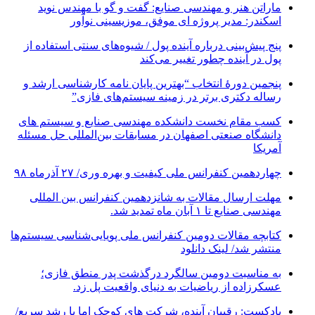
ماراتن هنر و مهندسی صنایع: گفت و گو با مهندس نوید
اسکندر: مدیر پروژه ای موفق، موزیسینی نوآور
پنج پیش‌بینی درباره آینده پول / شیوه‌های سنتی استفاده از
پول در آینده چطور تغییر می‌کند
پنجمین دورۀ انتخاب “بهترین پایان ­نامه کارشناسی­ ارشد و
رساله دکتری برتر در زمینه سیستم‌های فازی”
کسب مقام نخست دانشکده مهندسی صنایع و سیستم های
دانشگاه صنعتی اصفهان در مسابقات بین‌المللی حل مسئله
آمریکا
چهاردهمین کنفرانس ملی کیفیت و بهره وری/ ۲۷ آذرماه ۹۸
مهلت ارسال مقالات به شانزدهمین کنفرانس بین المللی
مهندسی صنایع تا ۱ آبان ماه تمدید شد.
کتابچه مقالات دومین کنفرانس ملی پویایی‌شناسی سیستم‌ها
منتشر شد/ لینک دانلود
به مناسبت دومین سالگرد درگذشت پدر منطق فازی؛
عسکرزاده از ریاضیات به دنیای واقعیت پل زد.
پادکست: رقیبان آینده، شرکت های کوچک اما با رشد سریع/