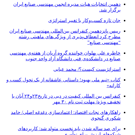
دهمین انتخابات هیات مدیره انجمن مهندسی صنایع ایران
برگزار شد.
جان تازه کسب‌وکار با تغییر استراتژی
رییس پانزدهمین کنفرانس بین‌المللی مهندسی صنایع ایران
مطرح کرد انعطاف‌پذیری از ویژگی‌های ماهیتی رشته
“مهندسی صنایع”
خاطره علی پهلوان خواننده گروه آریان از هفته‌ی مهندسی
صنایع در دانشکده‌ی فنی دانشگاه آزاد واحد جنوب
استراتژیست کیست؟‬/ محمد عبایی
کتاب «تیم ملی بهبود؛ داستانی عاشقانه از یک تحول کسب و
کارانه»
کنفرانس بین المللی کیفیت در دبی در تاریخ۲۳و۲۴ آبان با
تخفیف ویژه/ مهلت ثبت نام ۳۰ مهر
راهکارهای نجات اقتصاد: اعتمادسازی دغدغه اصلی/ حامد
شکوری گنجوی
برای صد ساله شدن باید نخست متولد شد: کاربردهای
شبکه‌های ارزش برای نوآوری