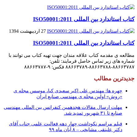
کتاب استاندارد بین المللی ISO50001:2011
27 اردیبهشت 1394
کتاب استاندارد بین المللی ISO50001:2011
مطالعه ی مقدمه کتاب علاقه مندان جهت تهیه کتاب می توانند با
شماره های زیر تماس حاصل فرمایند: تلفن:
۸۸۶۶۳۷۸۷-۸۸۶۶۳۷۸۸-۸۸۶۶۳۷۸۹ فکس: ۹-۸۸۶۶۳۷۸۷
جدیدترین مطالب
چهره ها: مهندس علی اکبر سعیدی کیا، موسس مجله ی
«روش» اولین مجله ی مهندسی صنایع ایران
مهلت ارسال مقالات هجدهمین کنفرانس بین المللی مهندسی
صنایع تا ۳۱ شهریور تمدید شد.
فیلم مراسم نکوداشت چهار دهه فعالیت علمی جناب آقای
دکتر علینقی مشایخی – ۸ آبان ماه ۹۹