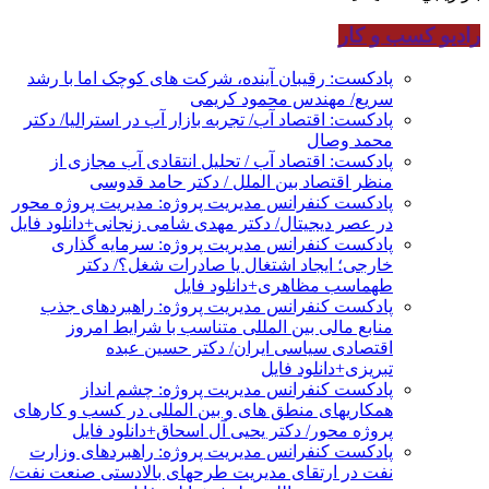
رادیو کسب و کار
پادکست: رقیبان آینده، شرکت های کوچک اما با رشد
سریع/ مهندس محمود کریمی
پادکست: اقتصاد آب/ تجربه بازار آب در استرالیا/ دکتر
محمد وصال
پادکست: اقتصاد آب / تحلیل انتقادی آب مجازی از
منظر اقتصاد بین الملل / دکتر حامد قدوسی
پادکست کنفرانس مدیریت پروژه: مدیریت پروژه محور
در عصر دیجیتال/ دکتر مهدی شامی زنجانی+دانلود فایل
پادکست کنفرانس مدیریت پروژه: سرمایه گذاری
خارجی؛ ایجاد اشتغال یا صادرات شغل؟/ دکتر
طهماسب مظاهری+دانلود فایل
پادکست کنفرانس مدیریت پروژه: راهبردهای جذب
منابع مالی بین المللی متناسب با شرایط امروز
اقتصادی سیاسی ایران/ دکتر حسین عبده
تبریزی+دانلود فایل
پادکست کنفرانس مدیریت پروژه: چشم انداز
همکاریهای منطق های و بین المللی در کسب و کارهای
پروژه محور/ دکتر یحیی آل اسحاق+دانلود فایل
پادکست کنفرانس مدیریت پروژه: راهبردهای وزارت
نفت در ارتقای مدیریت طرحهای بالادستی صنعت نفت/