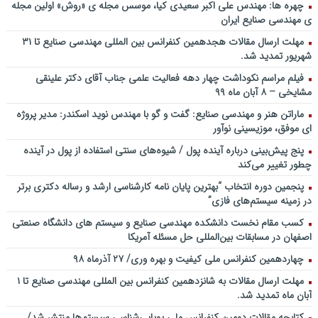
سخنرانی دکتر دیواندری در خصوص آینده صنعت بانکداری / کنفرانس
چهره ها: مهندس علی اکبر سعیدی کیا، موسس مجله ی «روش» اولین مجله
ملی توسعه مدیریت پولی و بانکی
ی مهندسی صنایع ایران
سخنرانی دکتر علیرضا فیض بخش با عنوان آینده پژوهی نظام بانکداری / ۹
مهلت ارسال مقالات هجدهمین کنفرانس بین المللی مهندسی صنایع تا ۳۱
بهمن ماه ۹۲
شهریور تمدید شد.
فیلم مراسم نکوداشت چهار دهه فعالیت علمی جناب آقای دکتر علینقی
مشایخی – ۸ آبان ماه ۹۹
ماراتن هنر و مهندسی صنایع: گفت و گو با مهندس نوید اسکندر: مدیر پروژه
ای موفق، موزیسینی نوآور
پنج پیش‌بینی درباره آینده پول / شیوه‌های سنتی استفاده از پول در آینده
چطور تغییر می‌کند
پنجمین دورۀ انتخاب “بهترین پایان ­نامه کارشناسی­ ارشد و رساله دکتری برتر
در زمینه سیستم‌های فازی”
کسب مقام نخست دانشکده مهندسی صنایع و سیستم های دانشگاه صنعتی
اصفهان در مسابقات بین‌المللی حل مسئله آمریکا
چهاردهمین کنفرانس ملی کیفیت و بهره وری/ ۲۷ آذرماه ۹۸
مهلت ارسال مقالات به شانزدهمین کنفرانس بین المللی مهندسی صنایع تا ۱
آبان ماه تمدید شد.
کتابچه مقالات دومین کنفرانس ملی پویایی‌شناسی سیستم‌ها منتشر شد/