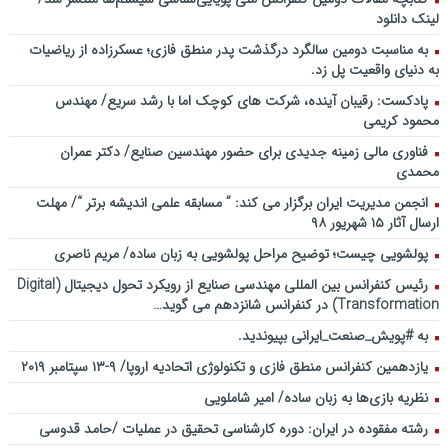
لینک دانلود
به مناسبت دومین سالگرد درگذشت پدر منطق فازی؛ عسکرزاده از ریاضیات
به دنیای واقعیت پل زد.
پادکست: رقیبان آینده، شرکت های کوچک اما با رشد سریع/ مهندس
محمود کریمی
فناوری مالی زمینه جدیدی برای حضور مهندسین صنایع/ دکتر عمران
محمدی
انجمن مدیریت ایران برگزار می کند: ” مسابقه علمی اندیشه برتر “/ مهلت
ارسال آثار ۱۵ شهریور ۹۸
پولشویی چیست؛ توضیح مراحل پولشویی به زبان ساده/ مریم ناصری
رئیس کنفرانس بین المللی مهندسی صنایع از رویکرد تحول دیجیتال (Digital
Transformation) در کنفرانس شانزدهم می گوید…
به #پویش_صنعت_ایرانی بپیوندید.
یازدهمین کنفرانس منطق فازی و تکنولوژی اتحادیه اروپا/ ۹-۱۳ سپتامبر ۲۰۱۹
نظریه بازی‌ها به زبان ساده/ امیر شاملویی
رشته مفقوده در ایران: دوره کارشناسی تحقیق در عملیات /حامد قدوسی