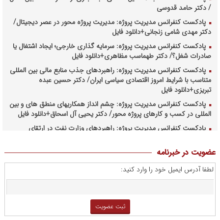
/ دکتر حامد قدوسی
پادکست کنفرانس مدیریت پروژه: مدیریت پروژه محور در عصر دیجیتال/
دکتر مهدی شامی زنجانی+دانلود فایل
پادکست کنفرانس مدیریت پروژه: سرمایه گذاری خارجی؛ ایجاد اشتغال یا
صادرات شغل؟/ دکتر طهماسب مظاهری+دانلود فایل
پادکست کنفرانس مدیریت پروژه: راهبردهای جذب منابع مالی بین المللی
متناسب با شرایط امروز اقتصادی سیاسی ایران/ دکتر حسین عبده
تبریزی+دانلود فایل
پادکست کنفرانس مدیریت پروژه: چشم انداز همکاریهای منطق های و بین
المللی در کسب و کارهای پروژه محور/ دکتر یحیی آل اسحاق+دانلود فایل
پادکست کنفرانس مدیریت پروژه: راهبردهای وزارت نفت در ارتقای
مدیریت طرحهای بالادستی صنعت نفت/ مهندس حبیب الله بیطرف+دانلود
فایل
عضویت در خبرنامه
پادکست کنفرانس مدیریت پروژه: حکمرانی در کسب و کارهای پروژه
لطفا آدرس ایمیل خود را وارد کنید:
محور/ دکتر محمد صبحیه+دانلود فایل
پادکست کنفرانس مدیریت: منتورینگ مدیران ارشد برای ارتقای
شایستگیهای کلیدی در فرایند استراتژی/ دکتر محمد ابویی اردکان+دانلود
فایل صوتی