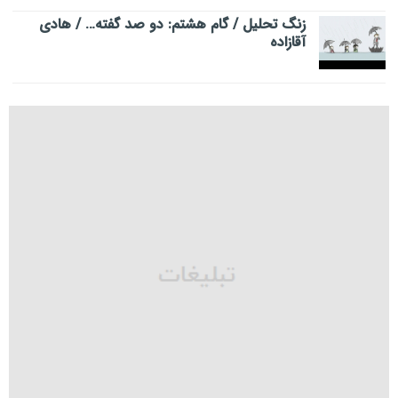
زنگ تحلیل / گام هشتم: دو صد گفته… / هادی
آقازاده