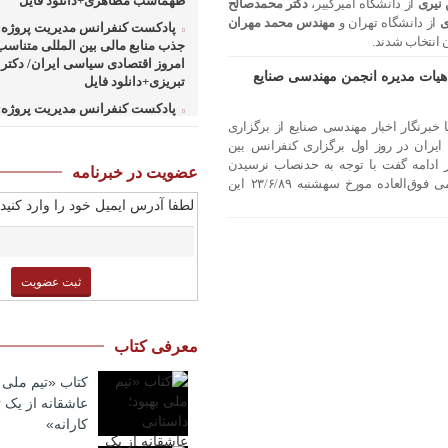
طهماسب مظاهری+دانلود فایل
 نیری
از دانشگاه امیرکبیر،
دکتر محمدصالح
ی
از دانشگاه تهران و
مهندس محمد مهران
پادکست کنفرانس مدیریت پروژه: 
ن انتخاب شدند.
جذب منابع مالی بین المللی متناسب
امروز اقتصادی سیاسی ایران/ دکتر
هیات مدیره انجمن مهندسی صنایع
تبریزی+دانلود فایل
پادکست کنفرانس مدیریت پروژه: 
 خبرنگار اخبار مهندسی صنایع از برگزاری
همکاریهای منطق های و بین المللی
کارهای پروژه محور/ دکتر یحیی آل 
ران در روز اول برگزاری کنفرانس بین
فایل
ر ادامه گفت با توجه به حد‌نصاب نرسیدن
عضویت در خبرنامه
حضور اعضای پیوسته در مجمع عمومی فوق‌العاده مورخ سه­شنبه ۲۳/۶/۸۹ این
پادکست کنفرانس مدیریت پروژه: 
لطفا آدرس ایمیل خود را وارد کنید:
وزارت نفت در ارتقای مدیریت طرحه
صنعت نفت/ مهندس حبیب الله بیطر
فایل
پادکست کنفرانس مدیریت پروژه:
کسب و کارهای پروژه محور/ دکتر م
صبحیه+دانلود فایل
پادکست کنفرانس مدیریت: منتوری
معرفی کتاب
ارشد برای ارتقای شایستگیهای کلیدی
استراتژی/ دکتر محمد ابویی اردکان+
کتاب «تیم ملی ب
صوتی
عاشقانه از یک
پادکست کنفرانس مدیریت: چگونه
کارانه»
خلاق تری بسازیم/ دکتر کیوان وکیلی