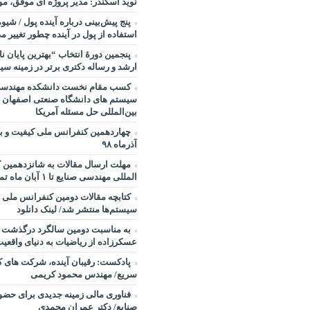
نوید اسکندر: مدیر پروژه ای موفق، مو
مصطفی تقوی در خصوص آینده پژوه
خندوانه
پنج پیش‌بینی درباره آینده پول / شیو
استفاده از پول در آینده چطور تغییر می
سخنرانی دکتر دیواندری در خصوص
بانکداری / کنفرانس ملی توسعه مد
پنجمین دورۀ انتخاب “بهترین پایان ­ن
بانکی
ارشد و رساله دکتری برتر در زمینه سی
سخنرانی دکتر علیرضا فیض بخش با
کسب مقام نخست دانشکده مهندسی 
پژوهی نظام بانکداری / ۹ بهمن ماه ۹۲
سیستم های دانشگاه صنعتی اصفهان 
بین‌المللی حل مسئله آمریکا
آذرماه ۹۸
مهلت ارسال مقالات به شانزدهمین 
المللی مهندسی صنایع تا ۱ آبان ماه تمدید شد.
کتابچه مقالات دومین کنفرانس ملی 
سیستم‌ها منتشر شد/ لینک دانلود
به مناسبت دومین سالگرد درگذشت پ
عسکرزاده از ریاضیات به دنیای واقعیت
پادکست: رقیبان آینده، شرکت های ک
سریع/ مهندس محمود کریمی
فناوری مالی زمینه جدیدی برای حضو
صنایع/ دکتر عمران محمدی