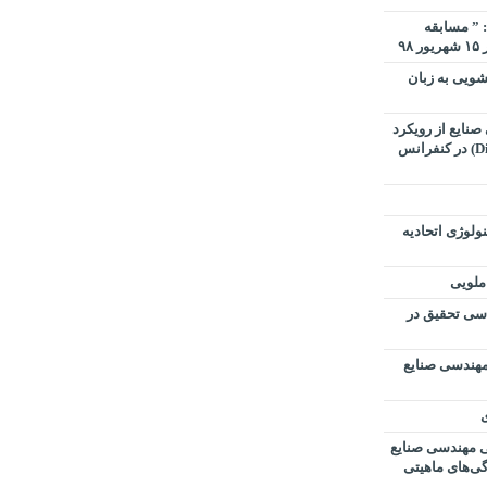
 ” مسابقه
۹
ویی به زبان
نایع از رویکرد
تحول دیجیتال (Digital Transformation) در کنفرانس
ولوژی اتحادیه
املویی
اسی تحقیق در
مهندسی صنایع
ی
ی مهندسی صنایع
گی‌های ماهیتی