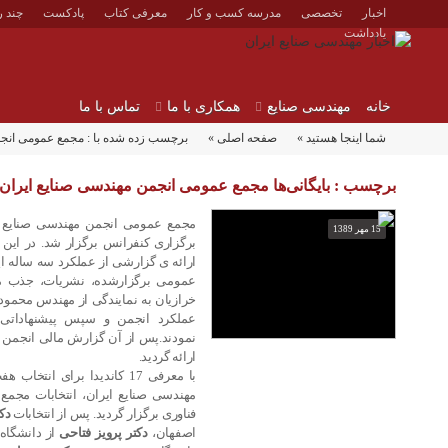
اخبار
تخصصی
مدرسه کسب و کار
معرفی کتاب
پادکست
چند ر
یادداشت
خانه
مهندسی صنایع
همکاری با ما
تماس با ما
شما اینجا هستید »
صفحه اصلی »
برچسب زده شده با : مجمع عمومی انجم
برچسب : بایگانی‌ها مجمع عمومی انجمن مهندسی صنایع ایران |
مجمع عمومی انجمن مهندسی صنایع ایر
15 مهر 1389
برگزاری کنفرانس برگزار شد. در این 
ارائه­ ی گزارشی از عملکرد سه ساله این
عمومی برگزار­شده، نشریات، جذب من
خرازیان به نمایندگی از مهندس محمو
عملکرد انجمن و سپس پیشنهاداتی ر
نمودند.پس از آن گزارش مالی انجمن
ارائه گردید.
با معرفی 17 کاندیدا برای ا
مهندسی صنایع ایران، انتخابات مجمع 
فناوری برگزار گردید. پس از انتخابات
دک
اصفهان،
دکتر پرویز فتاحی
از دانشگاه