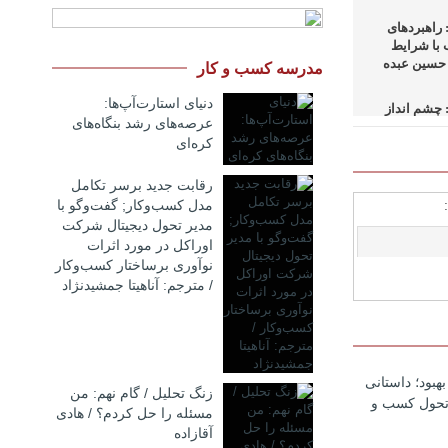
راهبردهای
 با شرایط
 حسین عبده
مدرسه کسب و کار
دنیای استارت‌آپ‌ها:
چشم انداز
عرصه‌های رشد بنگاه‌های
 در کسب و
کره‌ای‌
اسحاق+دانلود
رقابت جدید برسر تکامل
راهبردهای
مدل کسب‌و‌کار; گفت‌وگو با
ای بالادستی
مدیر تحول دیجیتال شرکت
ف+دانلود
اوراکل در مورد اثرات
نوآوری برساختار کسب‌وکار
 حکمرانی در
/ مترجم: آناهیتا جمشیدنژاد
حمد
نگ مدیران
 در فرایند
دانلود فایل
هبود؛ داستانی
زنگ تحلیل / گام نهم: من
 تحول کسب و
مسئله را حل کردم؟ / هادی
 سازمانهای
+دانلود فایل
آقازاده