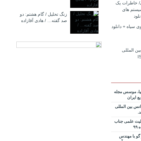
ی/ خاطرات یک
 نظریه
یستم های
زنگ تحلیل / گام هشتم: دو
ان خدمات،
لود
صد گفته… / هادی آقازاده
ندس پیمان
 سیاه + دانلود
 نظریه
ان خدمات،
 حامد
بین المللی
I
 نظریه
ان خدمات،
ر مسعود
نویس در
ساخت کارخانه
یا، موسس مجله
ع ایران
انی در خصوص
نس بین المللی
نیم؟ از کجا
لیت علمی جناب
دانلود فایل
گو با مهندس
 و دکتر