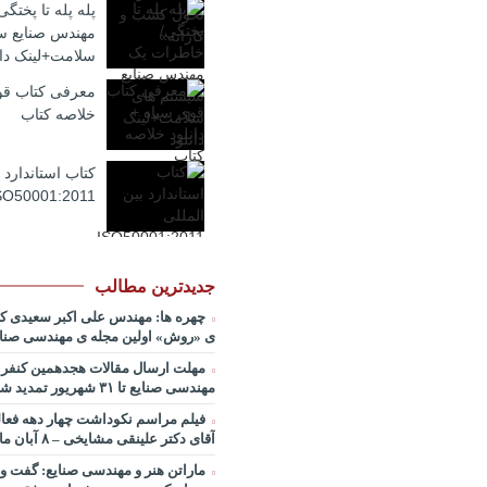
صوتی
پله پله تا پختگ
پادکست کنفرانس مدیریت: کاربرد
مهندس صنایع س
قراردادها در تدوین سیستمهای جبر
سلامت+لینک دان
جایزه نوبل اقتصاد/ بخش سوم/ مه
دیانی+دانلود فایل صوتی
معرفی کتاب قوی
خلاصه کتاب
پادکست کنفرانس مدیریت: کاربرد
قراردادها در تدوین سیستمهای جبر
جایزه نوبل اقتصاد/ بخش دوم / دکتر
کتاب استاندارد 
قدوسی+دانلود فایل صوتی
SO50001:2011
پادکست کنفرانس مدیریت: کاربرد
قراردادها در تدوین سیستمهای جبر
جایزه نوبل اقتصاد/ بخش اول / دکت
طالبیان+دانلود فایل صوتی
جدیدترین مطالب
پادکست سخنرانی دکتر بهرخ خوش
خصوص مدیریت و اقتصاد در فضا + 
چهره ها: مهندس علی اکبر سعیدی ک
روی ماه و مریخ
ی «روش» اولین مجله ی مهندسی صنای
پادکست/ سخنان دکتر سعید رمض
مهلت ارسال مقالات هجدهمین کنفرا
مدیریت دارایی های فیزیکی
مهندسی صنایع تا ۳۱ شهریور تمدید شد.
چطور در سازمان ها آینده پژوهی ک
فیلم مراسم نکوداشت چهار دهه فعا
شروع کنیم؟ برنامه چه باید باشد؟! / 
آقای دکتر علینقی مشایخی – ۸ آبان ماه ۹۹
صوتی دکتر تقوی
ماراتن هنر و مهندسی صنایع: گفت و 
فایل صوتی گفت و گوی رامبد جوان