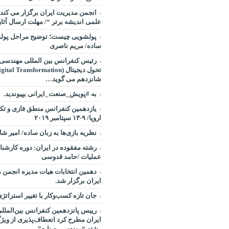
انجمن مدیریت ایران برگزار می کند:
علمی اندیشه برتر “/ مهلت ارسال آثار ۱۵ شهریور ۸
پولشویی چیست؛ توضیح مراحل پولش
ساده/ مریم ناصری
رئیس کنفرانس بین المللی مهندسی ص
شانزدهم می گوید…
به #پویش_صنعت_ایرانی بپیوندید.
یازدهمین کنفرانس منطق فازی و تکن
اروپا/ ۹-۱۳ سپتامبر ۲۰۱۹
نظریه بازی‌ها به زبان ساده/ امیر ش
رشته مفقوده در ایران: دوره کارشن
عملیات /حامد قدوسی
دهمین انتخابات هیات مدیره انجمن 
ایران برگزار شد.
جان تازه کسب‌وکار با تغییر استراتژ
رییس پانزدهمین کنفرانس بین‌الملل
ایران مطرح کرد انعطاف‌پذیری از ویژ
رشته “مهندسی صنایع”