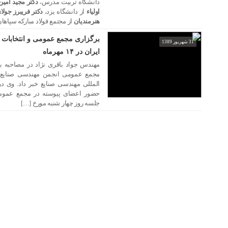
دانشگاه تربیت مدرس،
دکتر مجید امین
اولیاء
از دانشگاه یزد،
دکتر فریبرز جولا
هنرمندیان
از مجتمع فولاد مبارکه سپاها
برگزاری مجمع عمومی و انتخابات 
31 شهریور 1389
ایران در ۱۴ مهرماه
مهندس جواد باقری نژاد در مصاحبه با
مجمع عمومی انجمن مهندسی صنایع ای
المللی مهندسی صنایع خبر داد. وی د
جلسه روز چهار شنبه مورخ […]