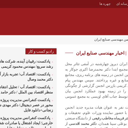
سانه ای
چهره ها
ن مهندسی صنایع ایران
رادیو کسب و کار
 اخبار مهندسی صنایع ایران
پادکست: رقیبان آینده، شرکت های
ان دیروز چهارشنبه در آمفی تئاتر محل
رشد سریع/ مهندس محمود کریمی
مجمع ابتدا دکتر محمدرضا اکبری جوکار به
پادکست: اقتصاد آب/ تجربه بازار آب
 انجمن در زمینه­ های برنامه­ ریزی، مجامع
دکتر محمد وصال
ابع و غیره پرداختند. سپس مهندس پیام
د کریمی بازرس انجمن گزارشی از چگونگی
پادکست: اقتصاد آب / تحلیل انتقا
ا در زمینه بهبود عملکرد انجمن بیان
منظر اقتصاد بین الملل / دکتر حام
 توسط جناب آقای اویسی به مجمع عمومی
پادکست کنفرانس مدیریت پروژه: 
محور در عصر دیجیتال/ دکتر مهدی 
نتخاب هفت نفر به عنوان هیات مدیره جدید انجمن
زنجانی+دانلود فایل
با حضور نماینده وزرات علوم، تحقیقات و
پادکست کنفرانس مدیریت پروژه: 
تر فریماه مخاطب رفیعی
از دانشگاه صنعتی
خارجی؛ ایجاد اشتغال یا صادرات شغ
 بوعلی سینا همدان،
دکتر محمد اقدسی
از