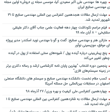
سخنرانی دکتر دیواندری در خصوص آینده صنعت بانکداری / کنفرانس
چهره ها: مهندس علی اکبر سعیدی کیا، موسس مجله ی «روش» اولین مجله
ملی توسعه مدیریت پولی و بانکی
ی مهندسی صنایع ایران
سخنرانی دکتر علیرضا فیض بخش با عنوان آینده پژوهی نظام بانکداری / ۹
مهلت ارسال مقالات هجدهمین کنفرانس بین المللی مهندسی صنایع تا ۳۱
بهمن ماه ۹۲
شهریور تمدید شد.
فیلم مراسم نکوداشت چهار دهه فعالیت علمی جناب آقای دکتر علینقی
مشایخی – ۸ آبان ماه ۹۹
ماراتن هنر و مهندسی صنایع: گفت و گو با مهندس نوید اسکندر: مدیر پروژه
ای موفق، موزیسینی نوآور
پنج پیش‌بینی درباره آینده پول / شیوه‌های سنتی استفاده از پول در آینده
چطور تغییر می‌کند
پنجمین دورۀ انتخاب “بهترین پایان ­نامه کارشناسی­ ارشد و رساله دکتری برتر
در زمینه سیستم‌های فازی”
کسب مقام نخست دانشکده مهندسی صنایع و سیستم های دانشگاه صنعتی
اصفهان در مسابقات بین‌المللی حل مسئله آمریکا
چهاردهمین کنفرانس ملی کیفیت و بهره وری/ ۲۷ آذرماه ۹۸
مهلت ارسال مقالات به شانزدهمین کنفرانس بین المللی مهندسی صنایع تا ۱
آبان ماه تمدید شد.
کتابچه مقالات دومین کنفرانس ملی پویایی‌شناسی سیستم‌ها منتشر شد/