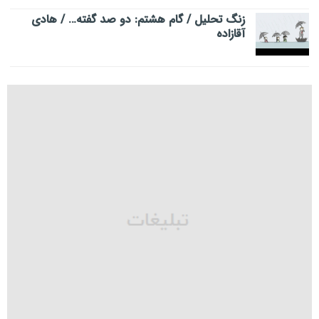
زنگ تحلیل / گام هشتم: دو صد گفته… / هادی
آقازاده