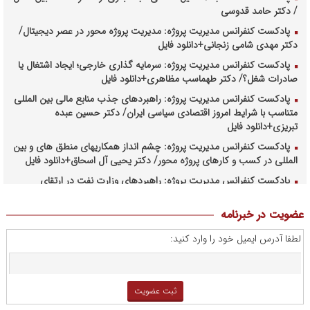
/ دکتر حامد قدوسی
پادکست کنفرانس مدیریت پروژه: مدیریت پروژه محور در عصر دیجیتال/
دکتر مهدی شامی زنجانی+دانلود فایل
پادکست کنفرانس مدیریت پروژه: سرمایه گذاری خارجی؛ ایجاد اشتغال یا
صادرات شغل؟/ دکتر طهماسب مظاهری+دانلود فایل
پادکست کنفرانس مدیریت پروژه: راهبردهای جذب منابع مالی بین المللی
متناسب با شرایط امروز اقتصادی سیاسی ایران/ دکتر حسین عبده
تبریزی+دانلود فایل
پادکست کنفرانس مدیریت پروژه: چشم انداز همکاریهای منطق های و بین
المللی در کسب و کارهای پروژه محور/ دکتر یحیی آل اسحاق+دانلود فایل
پادکست کنفرانس مدیریت پروژه: راهبردهای وزارت نفت در ارتقای
مدیریت طرحهای بالادستی صنعت نفت/ مهندس حبیب الله بیطرف+دانلود
فایل
عضویت در خبرنامه
پادکست کنفرانس مدیریت پروژه: حکمرانی در کسب و کارهای پروژه
لطفا آدرس ایمیل خود را وارد کنید:
محور/ دکتر محمد صبحیه+دانلود فایل
پادکست کنفرانس مدیریت: منتورینگ مدیران ارشد برای ارتقای
شایستگیهای کلیدی در فرایند استراتژی/ دکتر محمد ابویی اردکان+دانلود
فایل صوتی