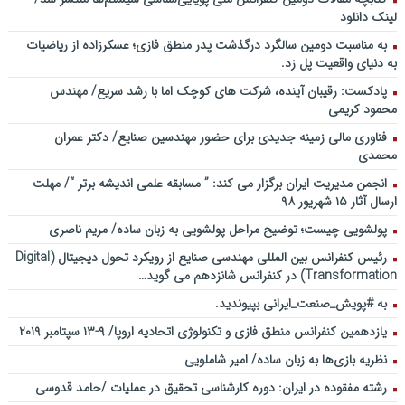
لینک دانلود
به مناسبت دومین سالگرد درگذشت پدر منطق فازی؛ عسکرزاده از ریاضیات
به دنیای واقعیت پل زد.
پادکست: رقیبان آینده، شرکت های کوچک اما با رشد سریع/ مهندس
محمود کریمی
فناوری مالی زمینه جدیدی برای حضور مهندسین صنایع/ دکتر عمران
محمدی
انجمن مدیریت ایران برگزار می کند: ” مسابقه علمی اندیشه برتر “/ مهلت
ارسال آثار ۱۵ شهریور ۹۸
پولشویی چیست؛ توضیح مراحل پولشویی به زبان ساده/ مریم ناصری
رئیس کنفرانس بین المللی مهندسی صنایع از رویکرد تحول دیجیتال (Digital
Transformation) در کنفرانس شانزدهم می گوید…
به #پویش_صنعت_ایرانی بپیوندید.
یازدهمین کنفرانس منطق فازی و تکنولوژی اتحادیه اروپا/ ۹-۱۳ سپتامبر ۲۰۱۹
نظریه بازی‌ها به زبان ساده/ امیر شاملویی
رشته مفقوده در ایران: دوره کارشناسی تحقیق در عملیات /حامد قدوسی