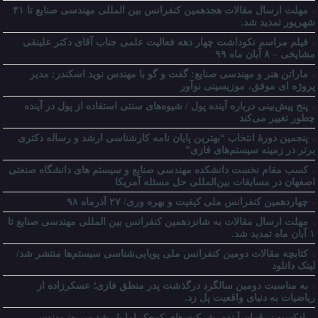
مهلت ارسال مقالات هجدهمین کنفرانس بین المللی مهندسی صنایع تا ۳۱
شهریور تمدید شد.
فیلم مراسم نکوداشت چهار دهه فعالیت علمی جناب آقای دکتر علینقی
مشایخی – ۸ آبان ماه ۹۹
ماراتن هنر و مهندسی صنایع: گفت و گو با مهندس نوید اسکندر: مدیر
پروژه ای موفق، موزیسینی نوآور
پنج پیش‌بینی درباره آینده پول / شیوه‌های سنتی استفاده از پول در آینده
چطور تغییر می‌کند
پنجمین دورۀ انتخاب “بهترین پایان ­نامه کارشناسی­ ارشد و رساله دکتری
برتر در زمینه سیستم‌های فازی”
کسب مقام نخست دانشکده مهندسی صنایع و سیستم های دانشگاه صنعتی
اصفهان در مسابقات بین‌المللی حل مسئله آمریکا
چهاردهمین کنفرانس ملی کیفیت و بهره وری/ ۲۷ آذرماه ۹۸
مهلت ارسال مقالات به شانزدهمین کنفرانس بین المللی مهندسی صنایع تا
۱ آبان ماه تمدید شد.
کتابچه مقالات دومین کنفرانس ملی پویایی‌شناسی سیستم‌ها منتشر شد/
لینک دانلود
به مناسبت دومین سالگرد درگذشت پدر منطق فازی؛ عسکرزاده از
ریاضیات به دنیای واقعیت پل زد.
پادکست: رقیبان آینده، شرکت های کوچک اما با رشد سریع/ مهندس