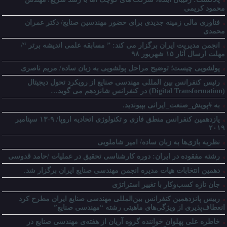
محمود کریمی
فناوری مالی زمینه جدیدی برای حضور مهندسین صنایع/ دکتر عمران
محمدی
انجمن مدیریت ایران برگزار می کند: ” مسابقه علمی اندیشه برتر “/
مهلت ارسال آثار ۱۵ شهریور ۹۸
پولشویی چیست؛ توضیح مراحل پولشویی به زبان ساده/ مریم ناصری
رئیس کنفرانس بین المللی مهندسی صنایع از رویکرد تحول دیجیتال
(Digital Transformation) در کنفرانس شانزدهم می گوید…
به #پویش_صنعت_ایرانی بپیوندید.
یازدهمین کنفرانس منطق فازی و تکنولوژی اتحادیه اروپا/ ۹-۱۳ سپتامبر
۲۰۱۹
نظریه بازی‌ها به زبان ساده/ امیر شاملویی
رشته مفقوده در ایران: دوره کارشناسی تحقیق در عملیات /حامد قدوسی
دهمین انتخابات هیات مدیره انجمن مهندسی صنایع ایران برگزار شد.
جان تازه کسب‌وکار با تغییر استراتژی
رییس پانزدهمین کنفرانس بین‌المللی مهندسی صنایع ایران مطرح کرد
انعطاف‌پذیری از ویژگی‌های ماهیتی رشته “مهندسی صنایع”
خاطره علی پهلوان خواننده گروه آریان از هفته‌ی مهندسی صنایع در