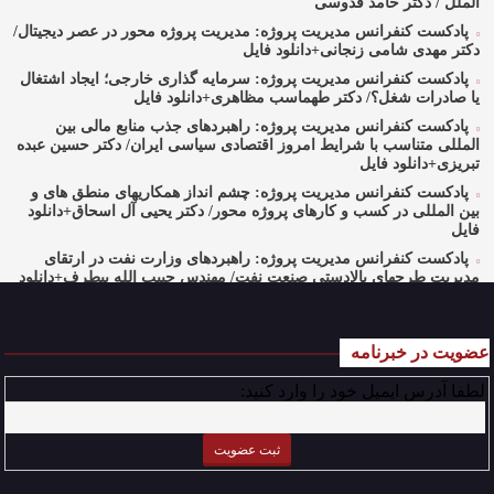
الملل / دکتر حامد قدوسی
پادکست کنفرانس مدیریت پروژه: مدیریت پروژه محور در عصر دیجیتال/
دکتر مهدی شامی زنجانی+دانلود فایل
پادکست کنفرانس مدیریت پروژه: سرمایه گذاری خارجی؛ ایجاد اشتغال
یا صادرات شغل؟/ دکتر طهماسب مظاهری+دانلود فایل
پادکست کنفرانس مدیریت پروژه: راهبردهای جذب منابع مالی بین
المللی متناسب با شرایط امروز اقتصادی سیاسی ایران/ دکتر حسین عبده
تبریزی+دانلود فایل
پادکست کنفرانس مدیریت پروژه: چشم انداز همکاریهای منطق های و
بین المللی در کسب و کارهای پروژه محور/ دکتر یحیی آل اسحاق+دانلود
فایل
پادکست کنفرانس مدیریت پروژه: راهبردهای وزارت نفت در ارتقای
مدیریت طرحهای بالادستی صنعت نفت/ مهندس حبیب الله بیطرف+دانلود
فایل
پادکست کنفرانس مدیریت پروژه: حکمرانی در کسب و کارهای پروژه
محور/ دکتر محمد صبحیه+دانلود فایل
عضویت در خبرنامه
پادکست کنفرانس مدیریت: منتورینگ مدیران ارشد برای ارتقای
لطفا آدرس ایمیل خود را وارد کنید:
شایستگیهای کلیدی در فرایند استراتژی/ دکتر محمد ابویی اردکان+دانلود
فایل صوتی
پادکست کنفرانس مدیریت: چگونه سازمانهای خلاق تری بسازیم/ دکتر
کیوان وکیلی+دانلود فایل صوتی
پادکست کنفرانس مدیریت: کاربرد نظریه قراردادها در تدوین سیستمهای