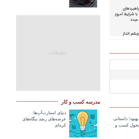
اهبردهای
ا شرایط امروز
عبده
شم انداز
در کسب و
حاق+دانلود
اهبردهای
ی بالادستی
+دانلود فایل
کمرانی در
مد
نگ مدیران
مدرسه کسب و کار
در فرایند
نلود فایل
دنیای استارت‌آپ‌ها:
هبود؛ داستانی
عرصه‌های رشد بنگاه‌های
سازمانهای
کره‌ای‌
 تحول کسب و
دانلود فایل