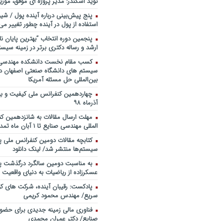
نوید اسکندر: مدیر پروژه ای موفق، موزی
خندوانه
پنج پیش‌بینی درباره آینده پول / شی
سخنرانی دکتر دیواندری در خصوص
استفاده از پول در آینده چطور تغییر می‌
بانکداری / کنفرانس ملی توسعه مدی
بانکی
پنجمین دورۀ انتخاب “بهترین پایان ­نا
ارشد و رساله دکتری برتر در زمینه سیست
سخنرانی دکتر علیرضا فیض بخش با
پژوهی نظام بانکداری / ۹ بهمن ماه ۹۲
کسب مقام نخست دانشکده مهندسی 
سیستم های دانشگاه صنعتی اصفهان در
بین‌المللی حل مسئله آمریکا
آذرماه ۹۸
مهلت ارسال مقالات به شانزدهمین ک
المللی مهندسی صنایع تا ۱ آبان ماه تمدید شد.
کتابچه مقالات دومین کنفرانس ملی پ
سیستم‌ها منتشر شد/ لینک دانلود
به مناسبت دومین سالگرد درگذشت پد
عسکرزاده از ریاضیات به دنیای واقعیت پ
پادکست: رقیبان آینده، شرکت های کو
سریع/ مهندس محمود کریمی
فناوری مالی زمینه جدیدی برای حضو
صنایع/ دکتر عمران محمدی