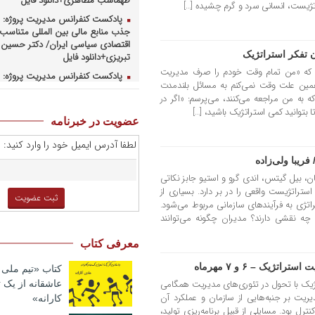
طهماسب مظاهری+دانلود فایل
اتژیست، انسانی سرد و گرم چشیده […]
پادکست کنفرانس مدیریت پروژه: ر
جذب منابع مالی بین المللی متناسب ب
اقتصادی سیاسی ایران/ دکتر حسین 
 تفکر استراتژیک
تبریزی+دانلود فایل
نند که «من تمام وقت خودم را صرف مدیریت
پادکست کنفرانس مدیریت پروژه: چ
همین علت وقت نمی‌کنم به مسائل بلندمدت
همکاریهای منطق های و بین المللی 
که به من مراجعه می‌کنند، می‌پرسم: «اگر در
کارهای پروژه محور/ دکتر یحیی آل اس
 بتوانید کمی استراتژیک باشید، […]
فایل
عضویت در خبرنامه
پادکست کنفرانس مدیریت پروژه: ر
لطفا آدرس ایمیل خود را وارد کنید:
وزارت نفت در ارتقای مدیریت طرحها
صنعت نفت/ مهندس حبیب الله بیطرف
ریبا ولی‌زاده
پادکست کنفرانس مدیریت پروژه: ح
، بیل گیتس، اندی گرو و استیو جابز نکاتی
کسب و کارهای پروژه محور/ دکتر مح
تراتژیست واقعی را در بر دارد. بسیاری از
صبحیه+دانلود فایل
ژی به فرآیندهای سازمانی مربوط می‌شود.
 چه نقشی دارند؟ مدیران چگونه می‌توانند
پادکست کنفرانس مدیریت: منتوری
ارشد برای ارتقای شایستگیهای کلیدی 
معرفی کتاب
استراتژی/ دکتر محمد ابویی اردکان+دا
صوتی
ژیک – ۶ و ۷ مهرماه
کتاب «تیم ملی ب
پادکست کنفرانس مدیریت: چگونه 
ژیک با تحول در تئوری‌های مدیریت همگامی
عاشقانه از یک
خلاق تری بسازیم/ دکتر کیوان وکیلی+
ریت بر جنبه‌هایی از سازمان و عملکرد آن
کارانه»
صوتی
رل بود. مسایلی از قبیل برنامه‌ریزی تولید،