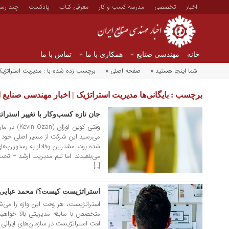
اخبار
تخصصی
مدرسه کسب و کار
معرفی کتاب
پادکست
چند رسا
خانه
مهندسی صنایع
همکاری با ما
تماس با ما
شما اینجا هستید »
صفحه اصلی »
برچسب زده شده با : مدیریت استراتژی
برچسب : بایگانی‌ها مدیریت استراتژیک | اخبار مهندسی صنایع ا
جان تازه کسب‌وکار با تغییر استرات
۱۷ فروردین ۱۳۹۸
می‌رسید این شرکت از مسیر اصلی خود
شده بود، مشتریان وفادار به رستوران‌های د
می‌بلعیدند. اما تیم مدیریت ارشد – تح
[…]
استراتژیست کیست؟‬/ محمد عبایی
۱۶ مهر ۱۳۹۷
استراتژیست، هر وقت این واژه را می‌شنو
متخصص با سابقه مدیریتی بالا خواهید
لغت استراتژیست در سازمان‌های ایرانی ی