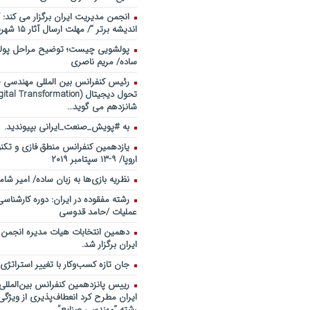
انجمن مدیریت ایران برگزار می کند: 
اندیشه برتر “/ مهلت ارسال آثار ۱۵ شهریور ۹۸
پولشویی چیست؛ توضیح مراحل پولش
ساده/ مریم ناصری
رئیس کنفرانس بین المللی مهندسی صن
شانزدهم می گوید…
به #پویش_صنعت_ایرانی بپیوندید.
یازدهمین کنفرانس منطق فازی و تکنو
اروپا/ ۹-۱۳ سپتامبر ۲۰۱۹
نظریه بازی‌ها به زبان ساده/ امیر شام
رشته مفقوده در ایران: دوره کارشناس
عملیات /حامد قدوسی
دهمین انتخابات هیات مدیره انجمن
ایران برگزار شد.
جان تازه کسب‌وکار با تغییر استراتژی
رییس پانزدهمین کنفرانس بین‌الملل
ایران مطرح کرد انعطاف‌پذیری از ویژگ
رشته “مهندسی صنایع”