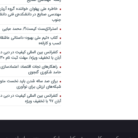
خاطره علی پهلوان خواننده گروه آریان
مهندسی صنایع در دانشکده‌ی فنی دانشگ
جنوب
استراتژیست کیست؟‬/ محمد عبایی
کتاب «تیم ملی بهبود؛ داستانی عاشقا
کسب و کارانه»
آبان با تخفیف ویژه/ مهلت ثبت نام ۳۰ مهر
راهکارهای نجات اقتصاد: اعتمادسازی
حامد شکوری گنجوی
برای صد ساله شدن باید نخست متولد
شبکه‌های ارزش برای نوآوری
آبان ۹۷ با تخفیف ویژه