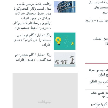
ریه قراردادها
ی/ خاطرات یک
رقابت جدید برسر تکامل
جایزه نوبل
یستم های
مدل کسب‌و‌کار; گفت‌وگو با
انی+دانلود
لود
مدیر تحول دیجیتال شرکت
اوراکل در مورد اثرات
 سیاه + دانلود
ریه قراردادها
نوآوری برساختار کسب‌وکار
جایزه نوبل
/ مترجم: آناهیتا جمشیدنژاد
ی+دانلود فایل
زنگ تحلیل / گام نهم: من
بین المللی
مسئله را حل کردم؟ / هادی
ریه قراردادها
I
آقازاده
جایزه نوبل
یان+دانلود
زنگ تحلیل / گام هشتم: دو
صد گفته… / هادی آقازاده
نویس در
ساخت کارخانه
یا، موسس مجله
 ایران
انی در خصوص
س بین المللی
یم؟ از کجا
انلود فایل
یت علمی جناب
 و دکتر
گو با مهندس
ی – برنامه