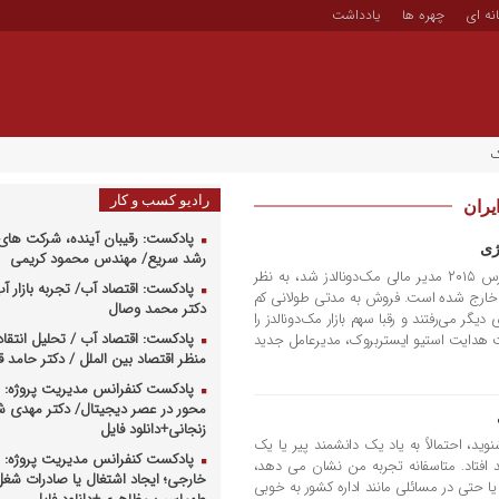
نه ای
چهره ها
یادداشت
ک
رادیو کسب و کار
یران
پادکست: رقیبان آینده، شرکت های 
ژی
رشد سریع/ مهندس محمود کریمی
وقتی کوین اوزان (Kevin Ozan) در مارس ۲۰۱۵ مدیر مالی مک‌دونالدز شد، به نظر
پادکست: اقتصاد آب/ تجربه بازار آب 
 خارج شده است. فروش به مدتی طولانی کم
دکتر محمد وصال
یگر می‌رفتند و رقبا سهم بازار مک‌دونالدز را
پادکست: اقتصاد آب / تحلیل انتقا
ت هدایت استیو ایستر‌بروک، مدیرعامل جدید
منظر اقتصاد بین الملل / دکتر حامد
پادکست کنفرانس مدیریت پروژه: م
محور در عصر دیجیتال/ دکتر مهدی 
زنجانی+دانلود فایل
ید، احتمالاً به یاد یک دانشمند پیر یا یک
پادکست کنفرانس مدیریت پروژه: س
 افتاد. متاسفانه تجربه من نشان می دهد،
خارجی؛ ایجاد اشتغال یا صادرات شغل
ا حتی در مسائلی مانند اداره کشور به خوبی