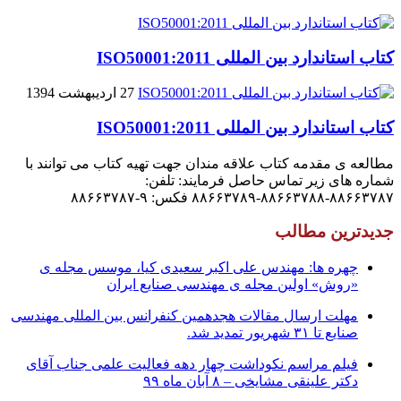
کتاب استاندارد بین المللی ISO50001:2011
27 اردیبهشت 1394
کتاب استاندارد بین المللی ISO50001:2011
مطالعه ی مقدمه کتاب علاقه مندان جهت تهیه کتاب می توانند با
شماره های زیر تماس حاصل فرمایند: تلفن:
۸۸۶۶۳۷۸۷-۸۸۶۶۳۷۸۸-۸۸۶۶۳۷۸۹ فکس: ۹-۸۸۶۶۳۷۸۷
جدیدترین مطالب
چهره ها: مهندس علی اکبر سعیدی کیا، موسس مجله ی
«روش» اولین مجله ی مهندسی صنایع ایران
مهلت ارسال مقالات هجدهمین کنفرانس بین المللی مهندسی
صنایع تا ۳۱ شهریور تمدید شد.
فیلم مراسم نکوداشت چهار دهه فعالیت علمی جناب آقای
دکتر علینقی مشایخی – ۸ آبان ماه ۹۹