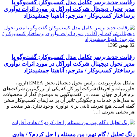
رقابت جدید برسر تکامل مدل کسب‌و‌کار; گفت‌وگو با
مدیر تحول دیجیتال شرکت اوراکل در مورد اثرات نوآوری
برساختار کسب‌وکار / مترجم: آناهیتا جمشیدنژاد
02 بهمن 1395
رقابت جدید برسر تکامل مدل کسب‌و‌کار; گفت‌وگو با
مدیر تحول دیجیتال شرکت اوراکل در مورد اثرات نوآوری
برساختار کسب‌وکار / مترجم: آناهیتا جمشیدنژاد
مایکل بدنار- برندت، رئیس تحول دیجیتال بخش EMEA (اروپا،
خاورمیانه و آفریقا) شرکت اوراکل که یکی از بزرگ‌ترین شرکت‌های
نرم‌افزاری جهان است، در گفت‌وگویی به موضوع گذار از محصولات
به مدل‌های خدمات و چگونگی تاثیر آن بر مدل‌های کسب‌و‌کار سخن
گفته است. هیچ تعریف ثابتی برای نوآوری وجود ندارد. هر صنعت و
هر بخشی تعریف […]
زنگ تحلیل / گام نهم: من مسئله را حل کردم؟ / هادی