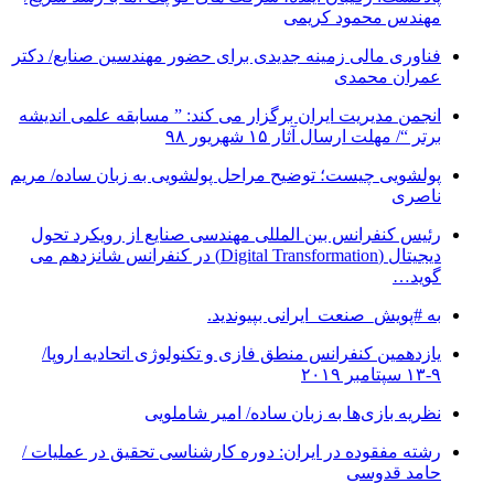
مهندس محمود کریمی
فناوری مالی زمینه جدیدی برای حضور مهندسین صنایع/ دکتر
عمران محمدی
انجمن مدیریت ایران برگزار می کند: ” مسابقه علمی اندیشه
برتر “/ مهلت ارسال آثار ۱۵ شهریور ۹۸
پولشویی چیست؛ توضیح مراحل پولشویی به زبان ساده/ مریم
ناصری
رئیس کنفرانس بین المللی مهندسی صنایع از رویکرد تحول
دیجیتال (Digital Transformation) در کنفرانس شانزدهم می
گوید…
به #پویش_صنعت_ایرانی بپیوندید.
یازدهمین کنفرانس منطق فازی و تکنولوژی اتحادیه اروپا/
۹-۱۳ سپتامبر ۲۰۱۹
نظریه بازی‌ها به زبان ساده/ امیر شاملویی
رشته مفقوده در ایران: دوره کارشناسی تحقیق در عملیات /
حامد قدوسی