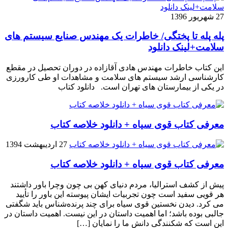
27 شهریور 1396
پله پله تا پختگی/ خاطرات یک مهندس صنایع سیستم های
سلامت+لینک دانلود
این کتاب خاطرات مهندس هادی آقازاده در دوران تحصیل در مقطع
کارشناسی ارشد سیستم های سلامت و مشاهدات او طی کارورزی
در یکی از بیمارستان های تهران است. دانلود کتاب
معرفی کتاب قوی سیاه + دانلود خلاصه کتاب
27 اردیبهشت 1394
معرفی کتاب قوی سیاه + دانلود خلاصه کتاب
پیش از کشف استرالیا، مردم دنیاى کهن بی چون وچرا باور داشتند
هر قویى سفید است چون تجربیات ایشان پیوسته این باور را تأیید
می کرد. دیدن نخستین قوى سیاه براى چند پرنده‌شناس باید شگفتى
جالبى بوده باشد؛ اما اهمیت داستان در این نیست. اهمیت داستان در
این است که شکنندگى دانش ما را نمایان […]