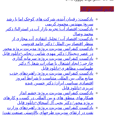
رادیو کسب و کار
پادکست: رقیبان آینده، شرکت های کوچک اما با رشد
سریع/ مهندس محمود کریمی
پادکست: اقتصاد آب/ تجربه بازار آب در استرالیا/ دکتر
محمد وصال
پادکست: اقتصاد آب / تحلیل انتقادی آب مجازی از
منظر اقتصاد بین الملل / دکتر حامد قدوسی
پادکست کنفرانس مدیریت پروژه: مدیریت پروژه محور
در عصر دیجیتال/ دکتر مهدی شامی زنجانی+دانلود فایل
پادکست کنفرانس مدیریت پروژه: سرمایه گذاری
خارجی؛ ایجاد اشتغال یا صادرات شغل؟/ دکتر
طهماسب مظاهری+دانلود فایل
پادکست کنفرانس مدیریت پروژه: راهبردهای جذب
منابع مالی بین المللی متناسب با شرایط امروز
اقتصادی سیاسی ایران/ دکتر حسین عبده
تبریزی+دانلود فایل
پادکست کنفرانس مدیریت پروژه: چشم انداز
همکاریهای منطق های و بین المللی در کسب و کارهای
پروژه محور/ دکتر یحیی آل اسحاق+دانلود فایل
پادکست کنفرانس مدیریت پروژه: راهبردهای وزارت
نفت در ارتقای مدیریت طرحهای بالادستی صنعت نفت/