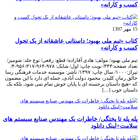
کسب و کارانه»
15 مهر 1397
کتاب «تیم ملی بهبود؛ داستانی عاشقانه از یک تحول
کسب و کارانه»
تیم ملی بهبود/ مولف: هادی آقازاده/ قطع: رقعی/ نوع جلد: شومیز/
تعداد صفحه:۳۴۴/ نوبت چاپ: اول/ شابک: ۹۷۸-۹۶۴-۳۱۷-۹۵۶-۴/
تیراژ:۱۰۰۰/ سال چاپ: ۱۳۹۷/ ناشر: موسسه خدمات فرهنگی رسا
خالق رمانِ کلیدر، محمود دولت آبادی، جمله ای دارد با این مضمون
که «هیچ داستان برجسته ای با پایان خوش تمام نمی شود، بلکه یک
داستان خوب […]
پله پله تا پختگی/ خاطرات یک مهندس صنایع سیستم های
سلامت+لینک دانلود