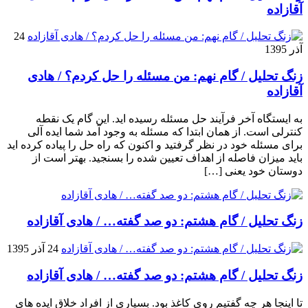
آقازاده
24
آذر 1395
زنگ تحلیل / گام نهم: من مسئله را حل کردم؟ / هادی
آقازاده
به ایستگاه آخر فرآیند حل مسئله رسیده اید. این گام یک نقطه
کنترلی است. از همان ابتدا که مسئله به وجود آمد شما ایده آلی
برای مسئله خود در نظر گرفتید و اکنون که راه حل را پیاده کرده اید
باید میزان فاصله از اهداف تعیین شده را بسنجید. بهتر است از
دوستان خود یعنی […]
زنگ تحلیل / گام هشتم: دو صد گفته… / هادی آقازاده
24 آذر 1395
زنگ تحلیل / گام هشتم: دو صد گفته… / هادی آقازاده
تا اینجا هر چه گفتیم روی کاغذ بود. بسیاری از افراد خلاق ایده های