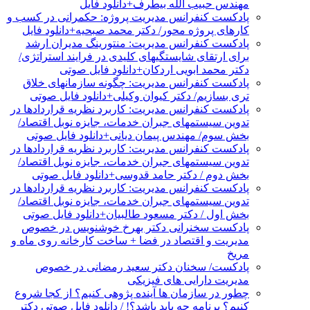
مهندس حبیب الله بیطرف+دانلود فایل
پادکست کنفرانس مدیریت پروژه: حکمرانی در کسب و
کارهای پروژه محور/ دکتر محمد صبحیه+دانلود فایل
پادکست کنفرانس مدیریت: منتورینگ مدیران ارشد
برای ارتقای شایستگیهای کلیدی در فرایند استراتژی/
دکتر محمد ابویی اردکان+دانلود فایل صوتی
پادکست کنفرانس مدیریت: چگونه سازمانهای خلاق
تری بسازیم/ دکتر کیوان وکیلی+دانلود فایل صوتی
پادکست کنفرانس مدیریت: کاربرد نظریه قراردادها در
تدوین سیستمهای جبران خدمات، جایزه نوبل اقتصاد/
بخش سوم/ مهندس پیمان دیانی+دانلود فایل صوتی
پادکست کنفرانس مدیریت: کاربرد نظریه قراردادها در
تدوین سیستمهای جبران خدمات، جایزه نوبل اقتصاد/
بخش دوم / دکتر حامد قدوسی+دانلود فایل صوتی
پادکست کنفرانس مدیریت: کاربرد نظریه قراردادها در
تدوین سیستمهای جبران خدمات، جایزه نوبل اقتصاد/
بخش اول / دکتر مسعود طالبیان+دانلود فایل صوتی
پادکست سخنرانی دکتر بهرخ خوشنویس در خصوص
مدیریت و اقتصاد در فضا + ساخت کارخانه روی ماه و
مریخ
پادکست/ سخنان دکتر سعید رمضانی در خصوص
مدیریت دارایی های فیزیکی
چطور در سازمان ها آینده پژوهی کنیم؟ از کجا شروع
کنیم؟ برنامه چه باید باشد؟! / دانلود فایل صوتی دکتر