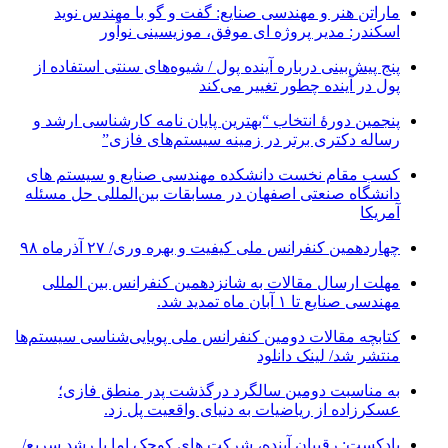
ماراتن هنر و مهندسی صنایع: گفت و گو با مهندس نوید
اسکندر: مدیر پروژه ای موفق، موزیسینی نوآور
پنج پیش‌بینی درباره آینده پول / شیوه‌های سنتی استفاده از
پول در آینده چطور تغییر می‌کند
پنجمین دورۀ انتخاب “بهترین پایان ­نامه کارشناسی­ ارشد و
رساله دکتری برتر در زمینه سیستم‌های فازی”
کسب مقام نخست دانشکده مهندسی صنایع و سیستم های
دانشگاه صنعتی اصفهان در مسابقات بین‌المللی حل مسئله
آمریکا
چهاردهمین کنفرانس ملی کیفیت و بهره وری/ ۲۷ آذرماه ۹۸
مهلت ارسال مقالات به شانزدهمین کنفرانس بین المللی
مهندسی صنایع تا ۱ آبان ماه تمدید شد.
کتابچه مقالات دومین کنفرانس ملی پویایی‌شناسی سیستم‌ها
منتشر شد/ لینک دانلود
به مناسبت دومین سالگرد درگذشت پدر منطق فازی؛
عسکرزاده از ریاضیات به دنیای واقعیت پل زد.
پادکست: رقیبان آینده، شرکت های کوچک اما با رشد سریع/