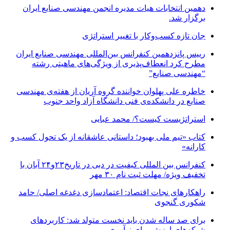
دهمین انتخابات هیات مدیره انجمن مهندسی صنایع ایران
برگزار شد.
جان تازه کسب‌وکار با تغییر استراتژی
رییس پانزدهمین کنفرانس بین‌المللی مهندسی صنایع ایران
مطرح کرد انعطاف‌پذیری از ویژگی‌های ماهیتی رشته
“مهندسی صنایع”
خاطره علی پهلوان خواننده گروه آریان از هفته‌ی مهندسی
صنایع در دانشکده‌ی فنی دانشگاه آزاد واحد جنوب
استراتژیست کیست؟‬/ محمد عبایی
کتاب «تیم ملی بهبود؛ داستانی عاشقانه از یک تحول کسب و
کارانه»
کنفرانس بین المللی کیفیت در دبی در تاریخ۲۳و۲۴ آبان با
تخفیف ویژه/ مهلت ثبت نام ۳۰ مهر
راهکارهای نجات اقتصاد: اعتمادسازی دغدغه اصلی/ حامد
شکوری گنجوی
برای صد ساله شدن باید نخست متولد شد: کاربردهای
شبکه‌های ارزش برای نوآوری